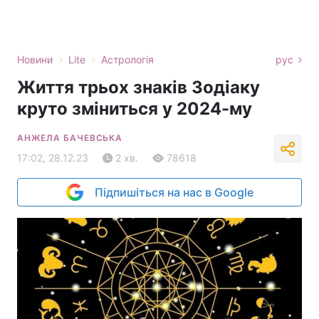
›
›
Новини
Lite
Астрологія
рус
Життя трьох знаків Зодіаку
круто зміниться у 2024-му
АНЖЕЛА БАЧЕВСЬКА
17:02, 28.12.23
2 хв.
78618
Підпишіться на нас в Google