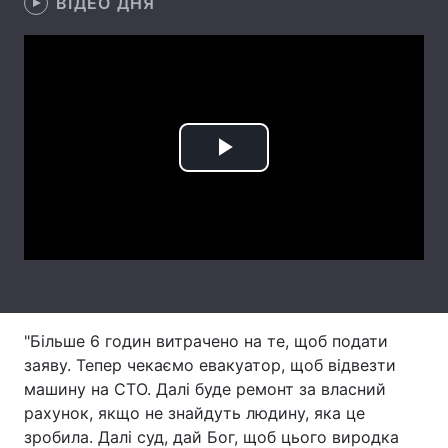
ВІДЕО ДНЯ
Лонгріди
Відео з Youtube
Статті
Інтерв'ю
Думки
Play
Архів
Вакансії
Video
Контакти
Послуги
"Більше 6 годин витрачено на те, щоб подати
заяву. Тепер чекаємо евакуатор, щоб відвезти
машину на СТО. Далі буде ремонт за власний
рахунок, якщо не знайдуть людину, яка це
зробила. Далі суд, дай Бог, щоб цього виродка