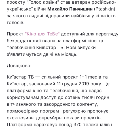
проєкту "Голос країни" став ветеран російсько-
української війни
Михайло Панчишин
(Ptashkin),
за якого глядачі відправили найбільшу кількість
голосів.
Проєкт
"Кіно для ТеБе"
доступний для перегляду
без додаткової плати на платформі кіно та
телебачення Київстар ТБ. Нові випуски
з'являтимуться двічі на місяць.
Довідково:
Київстар ТБ — спільний проєкт 1+1 media та
Київстар, заснований 11 грудня 2019 року. Це
платформа кіно та телебачення, що надає
користувачам доступ до сотень тисяч годин
вітчизняного та закордонного контенту,
прямоефірних програм і регулярно пропонує
ексклюзивні допрем’єрні покази проєктів.
Платформа нараховує понад 370 телеканалів і