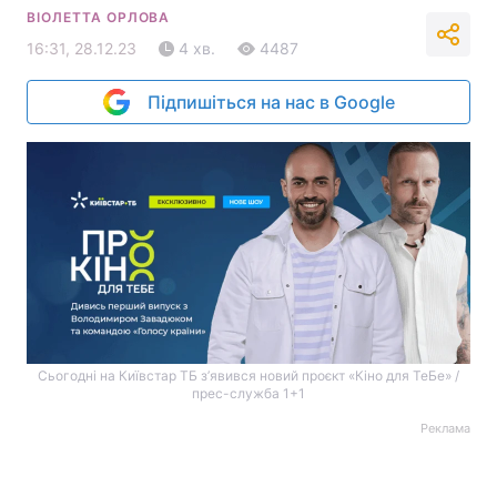
ВІОЛЕТТА ОРЛОВА
16:31, 28.12.23
4 хв.
4487
Підпишіться на нас в Google
Сьогодні на Київстар ТБ з’явився новий проєкт «Кіно для ТеБе» /
прес-служба 1+1
Реклама