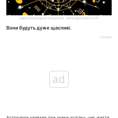
Цим знакам дуже пощастить / фото giacintprint.com
Вони будуть дуже щасливі.
Реклама
ad
Астрологи назвали три знаки зодіаку, чиє життя