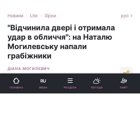
›
›
Новини
Lite
Зірки
рус
"Відчинила двері і отримала
удар в обличчя": на Наталю
Могилевську напали
грабіжники
ДІАНА МОГИЛЄВИЧ
16:08, 28.12.23
2 хв.
19495
RU
МОВА
ГОЛОВНА
РОЗДІЛИ
ПОГОДА
ЛАЙТ
Підпишіться на нас в Google