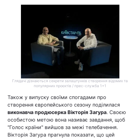
Глядачі дізнаються секрети залаштунків створення відомих та
популярних проєктів / прес-служба 1+1
Також у випуску своїми спогадами про
створення європейського сезону поділилася
виконавча продюсерка Вікторія Загура
. Своєю
особистою метою вона називає завдання, щоб
"Голос країни" вийшов за межі телебачення.
Вікторія Загура прагнула показати, що цей