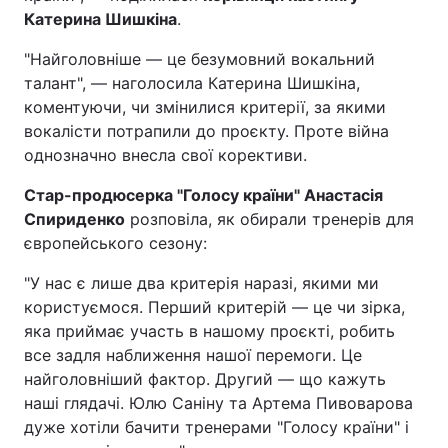
Катерина Шишкіна
.
"Найголовніше — це безумовний вокальний
талант", — наголосила Катерина Шишкіна,
коментуючи, чи змінилися критерії, за якими
вокалісти потрапили до проєкту. Проте війна
однозначно внесла свої корективи.
Стар-продюсерка "Голосу країни" Анастасія
Спириденко
розповіла, як обирали тренерів для
європейського сезону:
"У нас є лише два критерія наразі, якими ми
користуємося. Перший критерій — це чи зірка,
яка приймає участь в нашому проєкті, робить
все задля наближення нашої перемоги. Це
найголовніший фактор. Другий — що кажуть
наші глядачі. Юлю Саніну та Артема Пивоварова
дуже хотіли бачити тренерами "Голосу країни" і