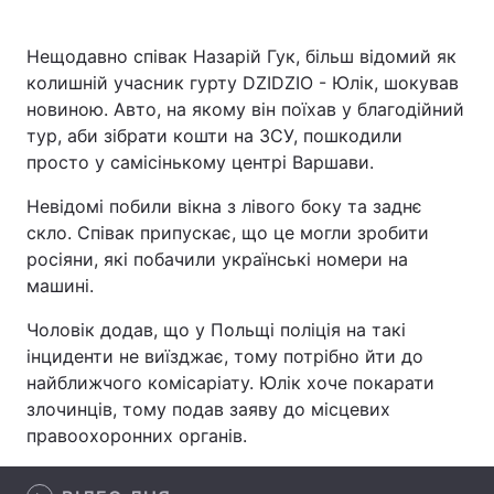
Нещодавно співак Назарій Гук, більш відомий як
колишній учасник гурту DZIDZIO - Юлік, шокував
Головна
Війна
новиною. Авто, на якому він поїхав у благодійний
тур, аби зібрати кошти на ЗСУ, пошкодили
Україна
Політика
просто у самісінькому центрі Варшави.
Економіка
Світ
Невідомі побили вікна з лівого боку та заднє
скло. Співак припускає, що це могли зробити
Спорт
Наука
росіяни, які побачили українські номери на
машині.
Техно і зв'язок
Лайт
Чоловік додав, що у Польщі поліція на такі
Зброя
Інциденти
інциденти не виїзджає, тому потрібно йти до
найближчого комісаріату. Юлік хоче покарати
Здоров'я
Туризм
злочинців, тому подав заяву до місцевих
правоохоронних органів.
Цікавинки
Погода
Екологія
Регіони