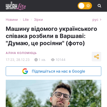
›
›
Новини
Lite
Зірки
рус
Машину відомого українського
співака розбили в Варшаві:
"Думаю, це росіяни" (фото)
АЛІНА КОЛОМІЄЦЬ
17:23, 28.12.23
1 хв.
10144
Підпишіться на нас в Google