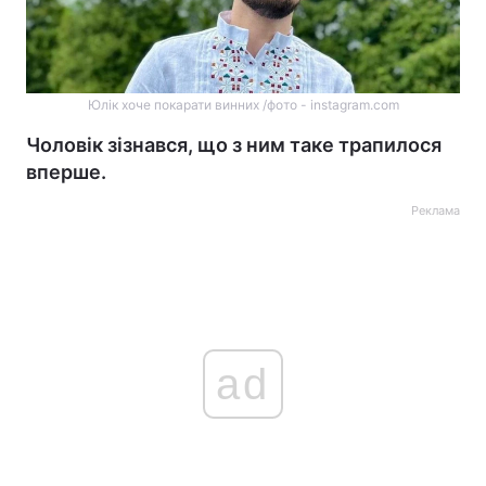
Юлік хоче покарати винних /фото - instagram.com
Чоловік зізнався, що з ним таке трапилося
вперше.
Реклама
ad