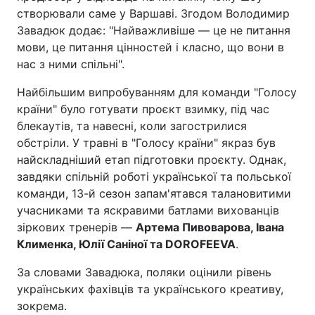
створювали саме у Варшаві. Згодом Володимир
Завадюк додає: "Найважливіше — це не питання
мови, це питання цінностей і класно, що вони в
нас з ними спільні".
Найбільшим випробуванням для команди "Голосу
країни" було готувати проєкт взимку, під час
блекаутів, та навесні, коли загострилися
обстріли. У травні в "Голосу країни" якраз був
найскладніший етап підготовки проєкту. Однак,
завдяки спільній роботі української та польської
команди, 13-й сезон запам'ятався талановитими
учасниками та яскравими батлами вихованців
зіркових тренерів —
Артема Пивоварова, Івана
Клименка, Юлії Саніної та DOROFEEVA
.
За словами Завадюка, поляки оцінили рівень
українських фахівців та українського креативу,
зокрема.