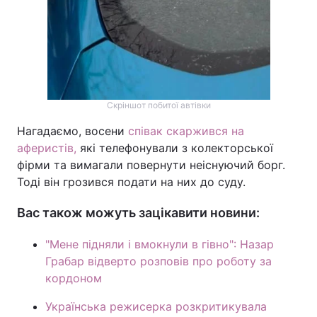
Скріншот побитої автівки
Нагадаємо, восени
співак скаржився на
аферистів,
які телефонували з колекторської
фірми та вимагали повернути неіснуючий борг.
Тоді він грозився подати на них до суду.
Вас також можуть зацікавити новини:
"Мене підняли і вмокнули в гівно": Назар
Грабар відверто розповів про роботу за
кордоном
Українська режисерка розкритикувала