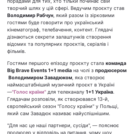
порадами для тих, хто тільки починає свій
творчий шлях у цій сфері. Ведучим проєкту став
Володимир Рабчун
, який разом із зірковими
гостями буде говорити про український
кінематограф, телебачення, контент. Глядачі
дізнаються секрети залаштунків створення
відомих та популярних проєктів, серіалів і
фільмів.
Гостями першого епізоду проєкту стала
команда
Big Brave Events 1+1 media
на чолі з
продюсером
Володимиром Завадюком
, яка створює
наймасштабніший музичний проєкт в Україні
—
"Голос країни"
для телеканалу
1+1 Україна
.
Глядачам розповіли, як створювався 13-й,
європейський сезон "Голосу країни" у Польщі,
який сам Завадюк називає найуспішнішим.
"Для нас це наші партнери, сусіди", — пояснює
продюсер у відповідь на питання, чому шоу