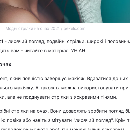
Модні стрілки на очах 2021 / pexels.com
1 - лисячий погляд, подвійні стрілки, широкі і половинча
дять вам - читайте в матеріалі УНІАН.
 очах
мент, який повністю завершує макіяж. Вдаватися до них
рнього макіяжу. А також їх можна використовувати при
ки, але не поєднувати стрілки з яскравими тінями.
рібні стрілки на очах. Вони дозволять зробити погляд б
ію повіка або навіть зімітувати "лисячий погляд". Крім т
 підводок ви можете зробити макіяж більш яскравим.