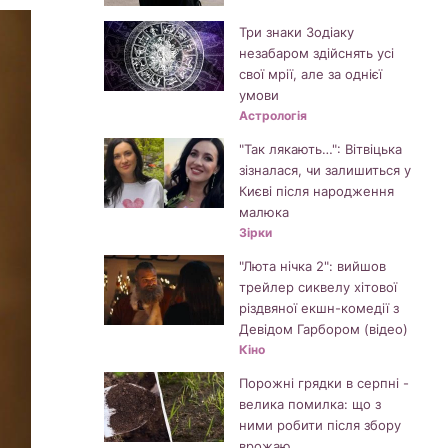
Три знаки Зодіаку
незабаром здійснять усі
свої мрії, але за однієї
умови
Астрологія
"Так лякають…": Вітвіцька
зізналася, чи залишиться у
Києві після народження
малюка
Зірки
"Люта нічка 2": вийшов
трейлер сиквелу хітової
різдвяної екшн-комедії з
Девідом Гарбором (відео)
Кіно
Порожні грядки в серпні -
велика помилка: що з
ними робити після збору
врожаю