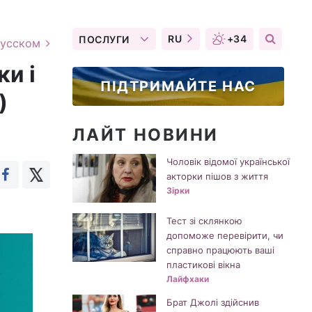
RU
+34
ПОСЛУГИ
русском
ки і
ПІДТРИМАЙТЕ НАС
)
ЛАЙТ НОВИНИ
Чоловік відомої української
акторки пішов з життя
Зірки
Тест зі склянкою
допоможе перевірити, чи
справно працюють ваші
пластикові вікна
Лайфхаки
Брат Джолі здійснив