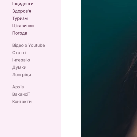
Інциденти
Здоров'я
Туризм
Цікавинки
Погода
Відео з Youtube
Статті
Інтерв'ю
Думки
Лонгріди
Архів
Вакансії
Контакти