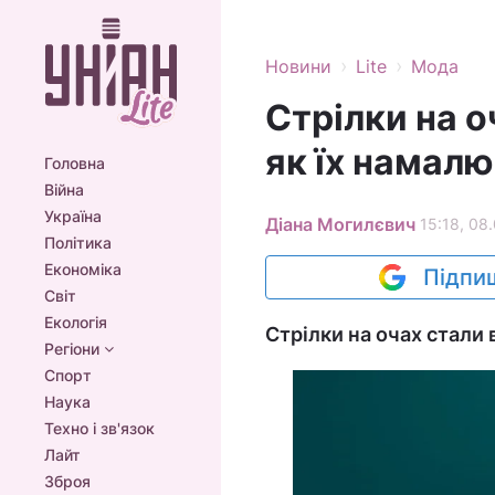
›
›
Новини
Lite
Мода
Стрілки на о
як їх намалю
Головна
Війна
Україна
Діана Могилєвич
15:18, 08
Політика
Економіка
Підпиш
Світ
Екологія
Стрілки на очах стали
Регіони
Спорт
Наука
Техно і зв'язок
Лайт
Зброя