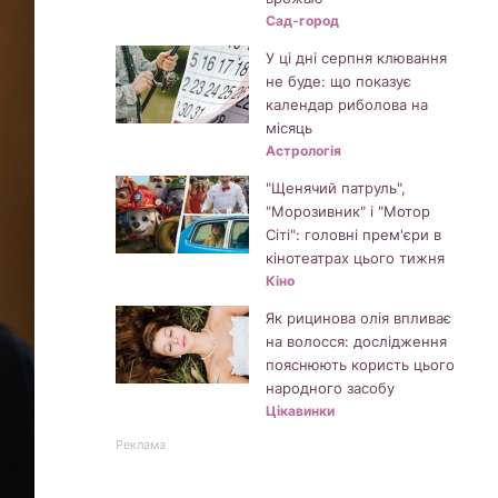
Сад-город
У ці дні серпня клювання
не буде: що показує
календар риболова на
місяць
Астрологія
"Щенячий патруль",
"Морозивник" і "Мотор
Сіті": головні прем'єри в
кінотеатрах цього тижня
Кіно
Як рицинова олія впливає
на волосся: дослідження
пояснюють користь цього
народного засобу
Цікавинки
Реклама