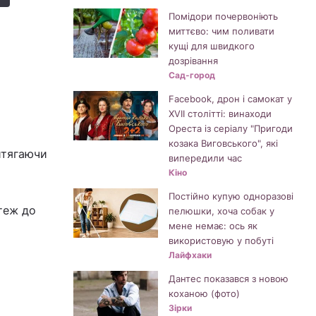
Помідори почервоніють
миттєво: чим поливати
кущі для швидкого
дозрівання
Сад-город
Facebook, дрон і самокат у
XVII столітті: винаходи
Ореста із серіалу "Пригоди
козака Виговського", які
витягаючи
випередили час
Кіно
Постійно купую одноразові
теж до
пелюшки, хоча собак у
мене немає: ось як
використовую у побуті
Лайфхаки
Дантес показався з новою
коханою (фото)
Зірки