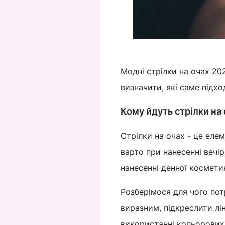
Модні стрілки на очах 202
визначити, які саме підхо
Кому йдуть стрілки на
Стрілки на очах - це еле
варто при нанесенні вечі
нанесенні денної космети
Розберімося для чого пот
виразним, підкреслити лін
використанні кольорових