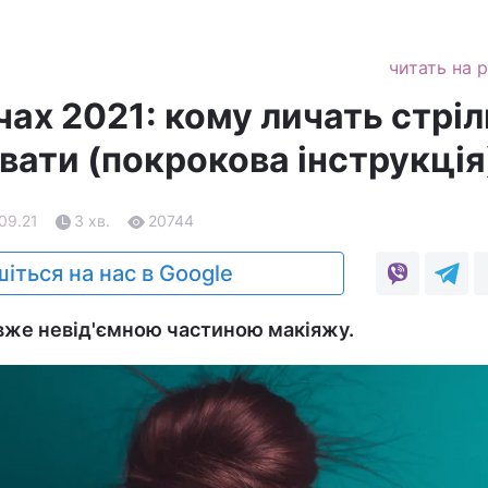
читать на 
чах 2021: кому личать стріл
вати (покрокова інструкція
.09.21
3 хв.
20744
іться на нас в Google
 вже невід'ємною частиною макіяжу.