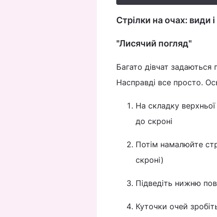
Стрілки на очах: види 
"Лисячий погляд"
Багато дівчат задаються 
Насправді все просто. Ос
На складку верхньої 
до скроні
Потім намалюйте стр
скроні)
Підведіть нижню пові
Куточки очей зробіт