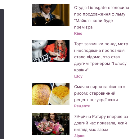
Студія Lionsgate оголосила
про продовження фільму
"Майкл": коли буде
прем'єра
Кіно
Торт заввишки понад метр
і несподівана пропозиція:
стало відомо, хто став
другим тренером "Голосу
країни"
Шоу
Смачна сирна запіканка з
рисом: старовинний
рецепт по-українськи
Рецепти
79-річна Ротару вперше за
довгий час показала, який
вигляд має зараз
Зірки