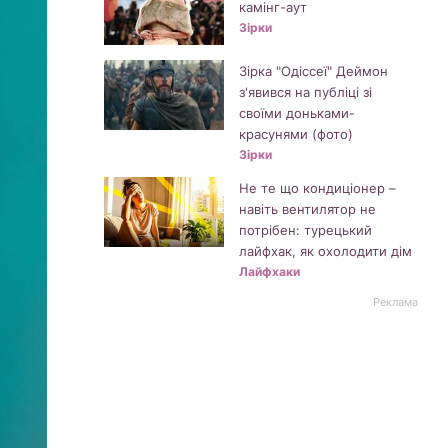
камінг-аут
Зірки
Зірка "Одіссеї" Деймон
з'явився на публіці зі
своїми доньками-
красунями (фото)
Зірки
Не те що кондиціонер –
навіть вентилятор не
потрібен: турецький
лайфхак, як охолодити дім
Лайфхаки
Реклама