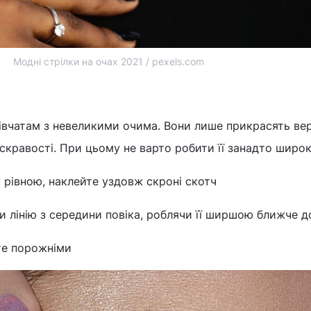
Модні стрілки на очах 2021 / pexels.com
дівчатам з невеликими очима. Вони лише прикрасять ве
яскравості. При цьому не варто робити її занадто широ
 рівною, наклейте уздовж скроні скотч
 лінію з середини повіка, роблячи її ширшою ближче д
те порожніми