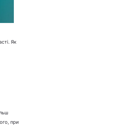
сті. Як
ільш
ого, при