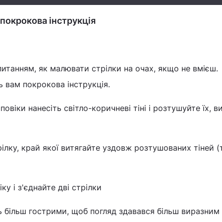
і покрокова інструкція
питанням, як малювати стрілки на очах, якщо не вмієш.
ь вам покрокова інструкція.
повіки нанесіть світло-коричневі тіні і розтушуйте їх, 
ілку, край якої витягайте уздовж розтушованих тіней (
ку і з'єднайте дві стрілки
ь більш гострими, щоб погляд здавався більш виразним