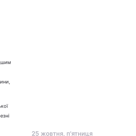
одшим
ини,
кої
езні
25 жовтня, п'ятниця