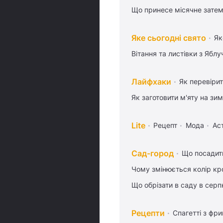
Що принесе місячне затем
Яке сьогодні свято
Як
Вітання та листівки з Ябл
Лайфхаки
Як перевіри
Як заготовити м'яту на зи
Lite
Рецепт
Мода
Ас
Сад-город
Що посадити
Чому змінюється колір кро
Що обрізати в саду в серп
Рецепти
Спагетті з фр