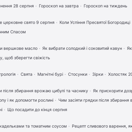
нення 28 серпня
Гороскоп на завтра
Гороскоп на тиждень
е церковне свято 9 серпня
Коли Успіння Пресвятої Богородиці
учним Спасом
ти вершкове масло
Як вибрати солодкий і соковитий кавун
Як
му, щоб зберегти свіжість
трологія
Свята
Магнітні бурі
Стосунки
Зірки
Холостяк 2
 після збирання врожаю цибулі та часнику
Як прискорити доз
пу і як допомогти рослині
Чим засіяти грядки після збирання
ні
Що посадити до кінця серпня
икадельками та томатним соусом
Рецепт сливового варення, як