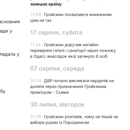
залишає країну
12:54
Гройсман похвалився зниженням
ціни на газ
засновник
ади у
17 серпня, субота
11:34
Гройсман доручив негайно
перевірити готелі і санаторії через пожежу
кладала у
в Одесі, внаслідок якої загинуло 8 осіб
07 серпня, середа
20:45
ДБР почало викликати нардепів на
допити через призначення Гройсмана
юбу
прем’єром - Схеми
30 липня, вівторок
21:39
Гройсман розповів, чому не пішов на
вибори разом із Порошенком