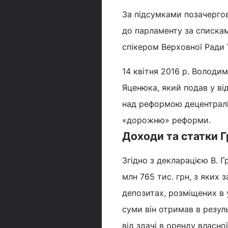
За підсумками позачерго
до парламенту за списка
спікером Верховної Ради 
14 квітня 2016 р. Володи
Яценюка, який подав у ві
над реформою децентраліз
«дорожню» реформи.
Доходи та статки 
Згідно з декларацією В. Г
млн 765 тис. грн, з яких 
депозитах, розміщених в у
суми він отримав в резуль
від здачі в оренду власно