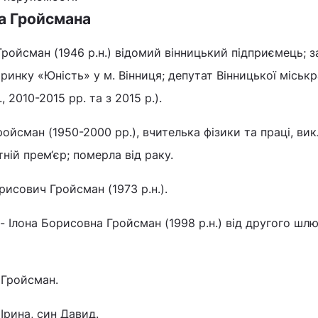
а Гройсмана
Гройсман (1946 р.н.) відомий вінницький підприємець; 
ринку «Юність» у м. Вінниця; депутат Вінницької міськр
 2010-2015 рр. та з 2015 р.).
ройсман (1950-2000 рр.), вчителька фізики та праці, ви
ній прем‘єр; померла від раку.
исович Гройсман (1973 р.н.).
 Ілона Борисовна Гройсман (1998 р.н.) від другого шл
 Гройсман.
Ірина, син Давид.