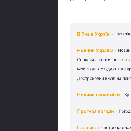
Війна в Україні
Наталія
Новини України
Новин
Соціальна пенсія без стаж
Мобілізація студентів в се
Достроковий вихід на пен
Новини економіки
Ку
Прогноз погоди
Погод
Гороскоп
астропрогноз