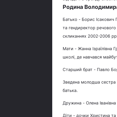
Родина Володимир
Батько - Борис Ісакович 
та гендиректор речового 
скликаннях 2002-2006 рр.,
Мати - Жанна Ізраїлівна Г
школі, де навчався майбут
Старший брат - Павло Бор
Зведена молодша сестра -
батька.
Дружина - Олена Іванівна
Діти - дочки Христина та 