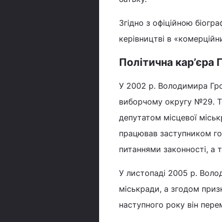
Згідно з офіційною біогр
керівництві в «комерційн
Політична кар’єра 
У 2002 р. Володимира Гро
виборчому округу №29. Т
депутатом місцевої міськ
працював заступником гол
питаннями законності, а т
У листопаді 2005 р. Вол
міськради, а згодом приз
наступного року він перем