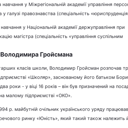
 навчання у Міжрегіональній академії управління персо
а у галузі правознавства (спеціальність «юриспруденція
 навчання у Національній академії держуправління при
кацію магістра (спеціальність «управління суспільним
ь Володимира Гройсмана
 старших класів школи, Володимир Гройсман розпочав т
 підприємстві «Школяр», заснованому його батьком Бор
ва роки - у віці 16 років – він був призначений на поса
на малому підприємстві «ОКО».
94 р. майбутній очільник українського уряду працюва
речового ринку «Юність», який такий також належить 