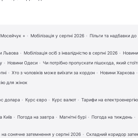
 Мосейчук +
Мобілізація у серпні 2026
Пільги та надбавки до
и Львова
Мобілізація осіб з інвалідністю в серпні 2026
Новини
у
Новини Одеси
Чи потрібно пропускати пішохода, який стоїт
рпні
Хто з чоловіків може виїхати за кордон
Новини Харкова
сію для жінок
рс долара
Курс євро
Курс валют
Тарифи на електроенергію
а Київ
Погода на завтра
Магнітні бурі
Погода на тиждень
 на сонячне затемнення у серпні 2026
Складний коридор затем