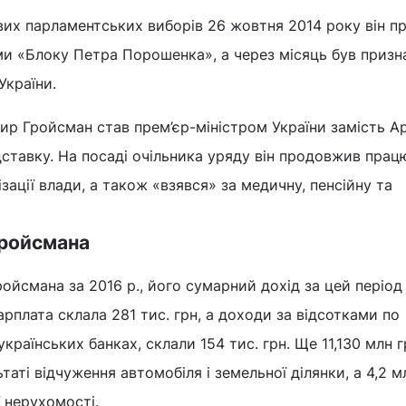
вих парламентських виборів 26 жовтня 2014 року він 
ми «Блоку Петра Порошенка», а через місяць був призн
України.
мир Гройсман став прем’єр-міністром України замість А
дставку. На посаді очільника уряду він продовжив прац
ації влади, а також «взявся» за медичну, пенсійну та
Гройсмана
ройсмана за 2016 р., його сумарний дохід за цей період
зарплата склала 281 тис. грн, а доходи за відсотками по
країнських банках, склали 154 тис. грн. Ще 11,130 млн гр
таті відчуження автомобіля і земельної ділянки, а 4,2 м
ї нерухомості.