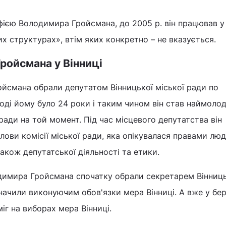
афією Володимира Гройсмана, до 2005 р. він працював у
их структурах», втім яких конкретно – не вказується.
Гройсмана у Вінниці
йсмана обрали депутатом Вінницької міської ради по
оді йому було 24 роки і таким чином він став наймол
ради на той момент. Під час місцевого депутатства він
ови комісії міської ради, яка опікувалася правами люд
акож депутатської діяльності та етики.
одимира Гройсмана спочатку обрали секретарем Вінниць
начили виконуючим обов'язки мера Вінниці. А вже у бер
іг на виборах мера Вінниці.