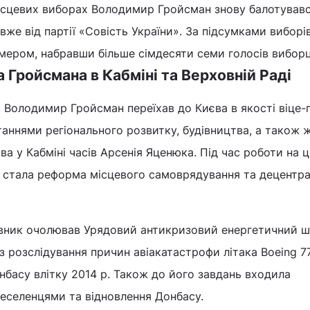
місцевих виборах Володимир Гройсман знову балотувавс
вже від партії «Совість України». За підсумками виборів
ером, набравши більше сімдесяти семи голосів виборц
Гройсмана в Кабміні та Верховній Раді
. Володимир Гройсман переїхав до Києва в якості віце-
таннями регіонального розвитку, будівництва, а також 
а у Кабміні часів Арсенія Яценюка. Під час роботи на ц
 стала реформа місцевого самоврядування та децентра
новник очолював Урядовий антикризовий енергетичний ш
з розслідування причин авіакатастрофи літака Boeing 7
басу влітку 2014 р. Також до його завдань входила
еселенцями та відновлення Донбасу.