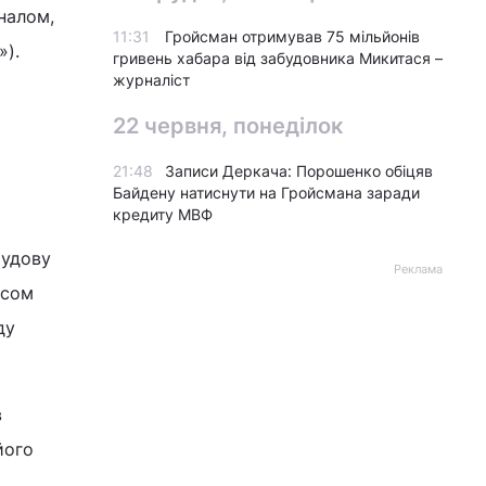
налом,
11:31
Гройсман отримував 75 мільйонів
»).
гривень хабара від забудовника Микитася –
журналіст
22 червня, понеділок
21:48
Записи Деркача: Порошенко обіцяв
Байдену натиснути на Гройсмана заради
кредиту МВФ
рудову
Реклама
исом
ду
в
його