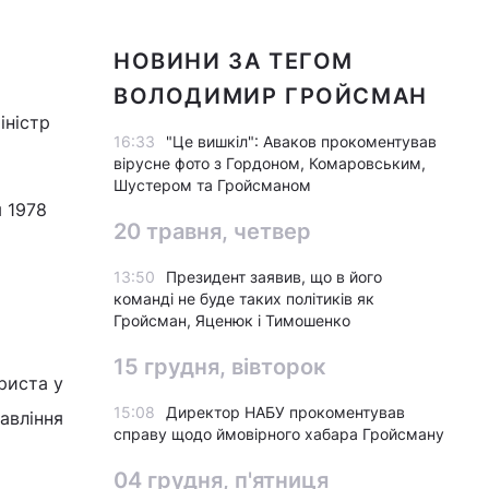
НОВИНИ ЗА ТЕГОМ
ВОЛОДИМИР ГРОЙСМАН
іністр
16:33
"Це вишкіл": Аваков прокоментував
вірусне фото з Гордоном, Комаровським,
Шустером та Гройсманом
 1978
20 травня, четвер
13:50
Президент заявив, що в його
команді не буде таких політиків як
Гройсман, Яценюк і Тимошенко
15 грудня, вівторок
риста у
15:08
Директор НАБУ прокоментував
авління
справу щодо ймовірного хабара Гройсману
04 грудня, п'ятниця