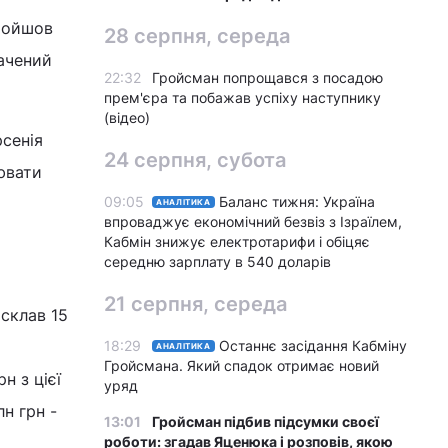
пройшов
28 серпня, середа
ачений
22:32
Гройсман попрощався з посадою
прем'єра та побажав успіху наступнику
(відео)
рсенія
24 серпня, субота
ювати
09:05
Баланс тижня: Україна
АНАЛІТИКА
впроваджує економічний безвіз з Ізраїлем,
Кабмін знижує електротарифи і обіцяє
середню зарплату в 540 доларів
21 серпня, середа
 склав 15
18:29
Останнє засідання Кабміну
АНАЛІТИКА
Гройсмана. Який спадок отримає новий
н з цієї
уряд
лн грн -
13:01
Гройсман підбив підсумки своєї
роботи: згадав Яценюка і розповів, якою