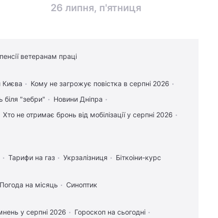
26 липня, п'ятниця
16:15
"У нас різні принципи і підходи":
Гройсман розповів про конфлікти з
Порошенком
 пенсії ветеранам праці
14:18
Кабмін розгляне звільнення Кличка
на найближчому засіданні - Гройсман
 Києва
Кому не загрожує повістка в серпні 2026
ь біля "зебри"
Новини Дніпра
Хто не отримає бронь від мобілізації у серпні 2026
Тарифи на газ
Укрзалізниця
Біткоіни-курс
Погода на місяць
Синоптик
нень у серпні 2026
Гороскоп на сьогодні