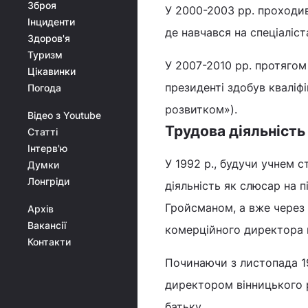
Зброя
У 2000-2003 рр. проходив
Інциденти
де навчався на спеціаліст
Здоров'я
Туризм
У 2007-2010 рр. протягом
Цікавинки
президенті здобув кваліфі
Погода
розвитком»).
Відео з Youtube
Трудова діяльніст
Статті
Інтерв'ю
У 1992 р., будучи учнем
Думки
Лонгріди
діяльність як слюсар на
Гройсманом, а вже через д
Архів
Вакансії
комерційного директора 
Контакти
Починаючи з листопада 19
директором вінницького 
батьку.