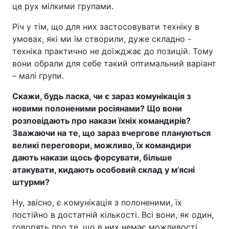
це рух мілкими групами.
Тема оформлення
Річ у тім, що для них застосовувати техніку в
умовах, які ми їм створили, дуже складно -
техніка практично не доїжджає до позицій. Тому
вони обрали для себе такий оптимальний варіант
– малі групи.
Скажи, будь ласка, чи є зараз комунікація з
новими полоненими росіянами? Що вони
розповідають про накази їхніх командирів?
Зважаючи на те, що зараз вчергове плануються
великі переговори, можливо, їх командири
дають накази щось форсувати, більше
атакувати, кидають особовий склад у м’ясні
штурми?
Ну, звісно, є комунікація з полоненими, їх
постійно в достатній кількості. Всі вони, як один,
говорять про те, що в них немає можливості