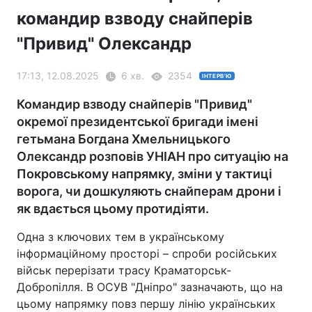
командир взводу снайперів
"Привид" Олександр
17:13, 12.08.2025
6 хв.
2354
ІНТЕРВ'Ю
Командир взводу снайперів "Привид"
окремої президентської бригади імені
гетьмана Богдана Хмельницького
Олександр розповів УНІАН про ситуацію на
Покровському напрямку, зміни у тактиці
ворога, чи дошкуляють снайперам дрони і
як вдається цьому протидіяти.
Одна з ключових тем в українському
інформаційному просторі – спроби російських
військ перерізати трасу Краматорськ-
Добропілля. В ОСУВ "Дніпро" зазначають, що на
цьому напрямку повз першу лінію українських