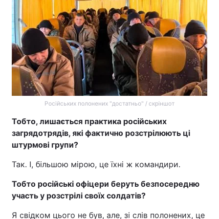
Російських полонених "достатньо" / скріншот
Тобто, лишається практика російських
загрядотрядів, які фактично розстрілюють ці
штурмові групи?
Так. І, більшою мірою, це їхні ж командири.
Тобто російські офіцери беруть безпосередню
участь у розстрілі своїх солдатів?
Я свідком цього не був, але, зі слів полонених, це