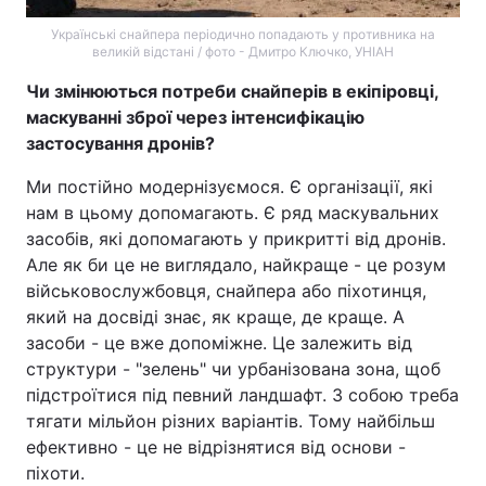
Українські снайпера періодично попадають у противника на
великій відстані / фото - Дмитро Ключко, УНІАН
Чи змінюються потреби снайперів в екіпіровці,
маскуванні зброї через інтенсифікацію
застосування дронів?
Ми постійно модернізуємося. Є організації, які
нам в цьому допомагають. Є ряд маскувальних
засобів, які допомагають у прикритті від дронів.
Але як би це не виглядало, найкраще - це розум
військовослужбовця, снайпера або піхотинця,
який на досвіді знає, як краще, де краще. А
засоби - це вже допоміжне. Це залежить від
структури - "зелень" чи урбанізована зона, щоб
підстроїтися під певний ландшафт. З собою треба
тягати мільйон різних варіантів. Тому найбільш
ефективно - це не відрізнятися від основи -
піхоти.