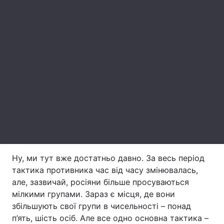
Лонгріди
Відео з Youtube
Статті
Інтерв'ю
Думки
Архів
Вакансії
Контакти
Послуги
Ну, ми тут вже достатньо давно. За весь період
тактика противника час від часу змінювалась,
але, зазвичай, росіяни більше просуваються
мілкими групами. Зараз є місця, де вони
збільшують свої групи в чисельності – понад
п’ять, шість осіб. Але все одно основна тактика –