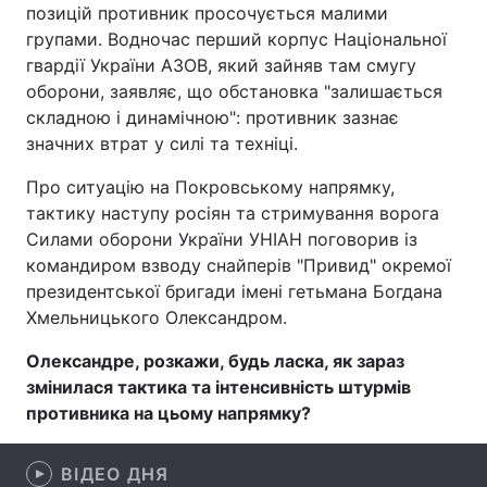
позицій противник просочується малими
групами. Водночас перший корпус Національної
гвардії України АЗОВ, який зайняв там смугу
оборони, заявляє, що обстановка "залишається
Головна
Війна
складною і динамічною": противник зазнає
Україна
Політика
значних втрат у силі та техніці.
Про ситуацію на Покровському напрямку,
Економіка
Світ
тактику наступу росіян та стримування ворога
Спорт
Наука
Силами оборони України УНІАН поговорив із
командиром взводу снайперів "Привид" окремої
Техно і зв'язок
Лайт
президентської бригади імені гетьмана Богдана
Хмельницького Олександром.
Зброя
Інциденти
Олександре, розкажи, будь ласка, як зараз
Здоров'я
Туризм
змінилася тактика та інтенсивність штурмів
противника на цьому напрямку?
Цікавинки
Погода
ВІДЕО ДНЯ
Екологія
Регіони