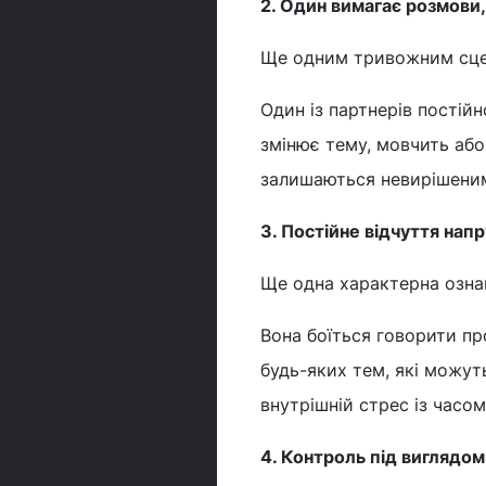
2. Один вимагає розмови,
Ще одним тривожним сцена
Один із партнерів постій
змінює тему, мовчить або
залишаються невирішеним
3. Постійне відчуття нап
Ще одна характерна ознак
Вона боїться говорити пр
будь-яких тем, які можут
внутрішній стрес із часо
4. Контроль під виглядо