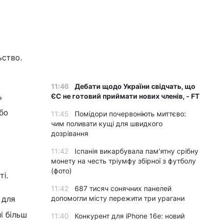
ьство.
11:46
Дебати щодо України свідчать, що
ь
ЄС не готовий приймати нових членів, - FT
бо
11:45
Помідори почервоніють миттєво:
чим поливати кущі для швидкого
дозрівання
11:42
Іспанія викарбувала пам'ятну срібну
монету на честь тріумфу збірної з футболу
(фото)
і.
11:42
687 тисяч сонячних панелей
 для
допомогли місту пережити три урагани
і більш
11:40
Конкурент для iPhone 16e: новий