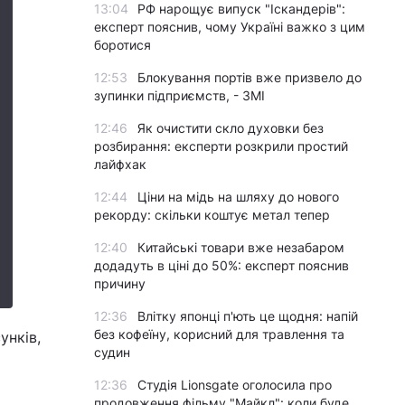
13:04
РФ нарощує випуск "Іскандерів":
експерт пояснив, чому Україні важко з цим
боротися
12:53
Блокування портів вже призвело до
зупинки підприємств, - ЗМІ
12:46
Як очистити скло духовки без
розбирання: експерти розкрили простий
лайфхак
12:44
Ціни на мідь на шляху до нового
рекорду: скільки коштує метал тепер
12:40
Китайські товари вже незабаром
додадуть в ціні до 50%: експерт пояснив
причину
12:36
Влітку японці п'ють це щодня: напій
без кофеїну, корисний для травлення та
унків,
судин
12:36
Студія Lionsgate оголосила про
продовження фільму "Майкл": коли буде