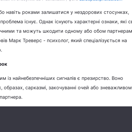
о навіть роками залишатися у нездорових стосунках,
проблема існує. Однак існують характерні ознаки, які с
чними та можуть шкодити одному або обом партнерам
вів Марк Треверс - психолог, який спеціалізується на
.
рок
им із найнебезпечніших сигналів є презирство. Воно
, образах, сарказмі, закочуванні очей або зневажливом
партнера.