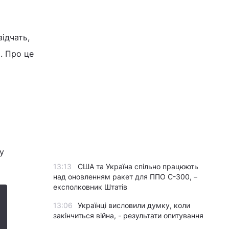
відчать,
. Про це
у
13:13
США та Україна спільно працюють
над оновленням ракет для ППО С-300, –
експолковник Штатів
13:06
Українці висловили думку, коли
закінчиться війна, - результати опитування