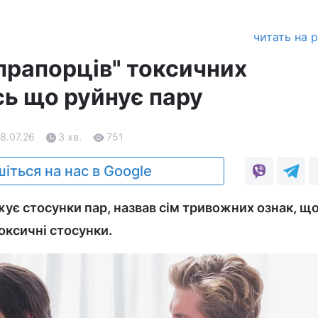
читать на 
 прапорців" токсичних
сь що руйнує пару
08.07.26
3 хв.
751
іться на нас в Google
жує стосунки пар, назвав сім тривожних ознак, щ
оксичні стосунки.