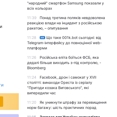
"народний" смартфон Samsung показали у
всіх кольорах
11:39
Понад третина поляків невдоволена
реакцією влади на інцидент з російською
ти
ракетою, – опитування
11:28
Що таке 001k.bot сьогодні: від
НК
Telegram-інтерфейсу до повноцінної web-
платформи
11:26
Російська еліта боїться ФСБ, яка
дедалі більше виходить з-під контролю, -
Bloomberg
11:24
Facebook, дрон і самокат у XVII
столітті: винаходи Ореста із серіалу
ти
"Пригоди козака Виговського", які
випередили час
11:20
Як уникнути штрафу за перевищення
норм багажу: шість практичних порад
11:16
Загроза для України: журналісти