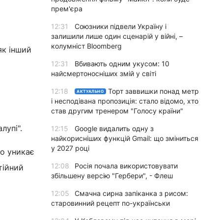
прем'єра
12:31
Союзники підвели Україну і
залишили лише один сценарій у війні, –
колумніст Bloomberg
як інший
12:31
Вбивають одним укусом: 10
найсмертоносніших змій у світі
12:18
Торт заввишки понад метр
АКТУАЛЬНО
і несподівана пропозиція: стало відомо, хто
став другим тренером "Голосу країни"
лупі".
12:15
Google видалить одну з
найкорисніших функцій Gmail: що зміниться
у 2027 році
бо уникає
12:08
Росія почала використовувати
тійний
збільшену версію "Гербери", - Флеш
12:05
Смачна сирна запіканка з рисом:
старовинний рецепт по-українськи