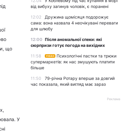
12:04
У Коблевому під час купання в морі
під
від вибуху загинув чоловік, є поранені
12:02
Дружина щомісяця подорожує
сама: вона назвала 4 неочікувані переваги
для шлюбу
шої
ово
12:00
Після аномальної спеки: які
сюрпризи готує погода на вихідних
и, що
11:58
Психологічні пастки та трюки
УНІАН
супермаркетів: як нас змушують платити
більше
11:50
79-річна Ротару вперше за довгий
час показала, який вигляд має зараз
Реклама
х,
рювала. У
сні