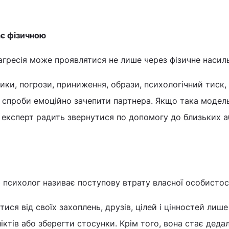
ає фізичною
гресія може проявлятися не лише через фізичне насил
ики, погрози, приниження, образи, психологічний тиск,
і спроби емоційно зачепити партнера. Якщо така модел
 експерт радить звернутися по допомогу до близьких а
психолог називає поступову втрату власної особистост
ся від своїх захоплень, друзів, цілей і цінностей лише
ктів або зберегти стосунки. Крім того, вона стає дедал