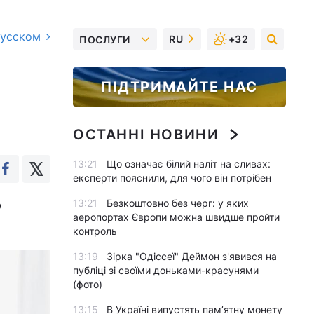
русском
RU
+32
ПОСЛУГИ
ПІДТРИМАЙТЕ НАС
ОСТАННІ НОВИНИ
13:21
Що означає білий наліт на сливах:
експерти пояснили, для чого він потрібен
13:21
Безкоштовно без черг: у яких
о
аеропортах Європи можна швидше пройти
контроль
13:19
Зірка "Одіссеї" Деймон з'явився на
публіці зі своїми доньками-красунями
(фото)
13:15
В Україні випустять пам’ятну монету