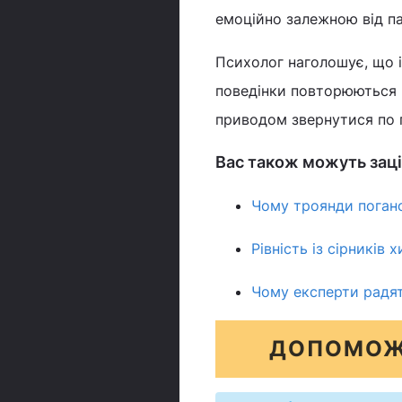
емоційно залежною від па
Психолог наголошує, що і
поведінки повторюються 
приводом звернутися по 
Вас також можуть заці
Чому троянди погано
Рівність із сірників
Чому експерти радять
ДОПОМОЖ