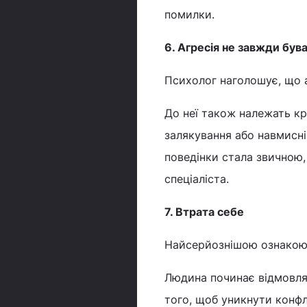
помилки.
6. Агресія не завжди був
Психолог наголошує, що а
До неї також належать кр
залякування або навмисн
поведінки стала звичною,
спеціаліста.
7. Втрата себе
Найсерйознішою ознакою 
Людина починає відмовляти
того, щоб уникнути конфлі