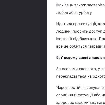
Фахівець також застеріга
любов або турботу.
Йдеться про ситуації, ко
людини, просить доступ 
ізолює її від близьких. 
все це робиться "заради т
5. У всьому винні лише ви
За словами експерта, у т
перекладається на одного
Через постійні звинуваче
сприйнятті ситуації або н
здорових взаєминах, наго