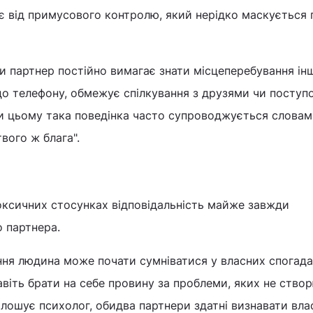
є від примусового контролю, який нерідко маскується 
ли партнер постійно вимагає знати місцеперебування ін
до телефону, обмежує спілкування з друзями чи поступ
При цьому така поведінка часто супроводжується словам
вого ж блага".
оксичних стосунках відповідальність майже завжди
 партнера.
ння людина може почати сумніватися у власних спогада
авіть брати на себе провину за проблеми, яких не ство
лошує психолог, обидва партнери здатні визнавати вла