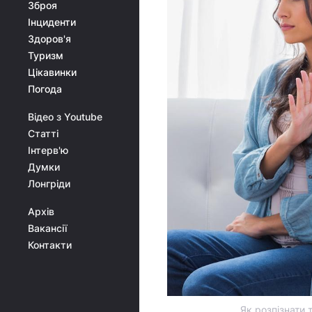
Зброя
Інциденти
Здоров'я
Туризм
Цікавинки
Погода
Відео з Youtube
Статті
Інтерв'ю
Думки
Лонгріди
Архів
Вакансії
Контакти
Як розпізнати 