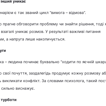
 інший уникає
рієм є так званий цикл "вимога – відмова".
но прагне обговорити проблему чи знайти рішення, тоді 
 взагалі уникає розмов. У результаті важливі питання
и, а напруга лише накопичується.
руги
а – людина починає буквально "ходити по яєчній шкара
о свої почуття, заздалегідь продумує кожну розмову а
ь викликати конфлікт. За словами психолога, такий пос
м сильно виснажує.
м турботи