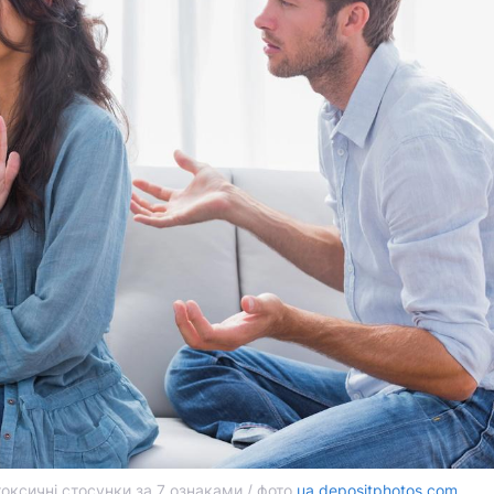
токсичні стосунки за 7 ознаками / фото
ua.depositphotos.com