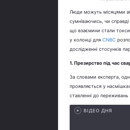
Люди можуть місяцями аб
сумніваючись, чи справді 
що взаємини стали токси
у колонці для
CNBC
розпо
дослідженні стосунків пар
1. Презирство під час сва
За словами експерта, одн
проявляється у насмішках
ставленні до переживань 
ВІДЕО ДНЯ