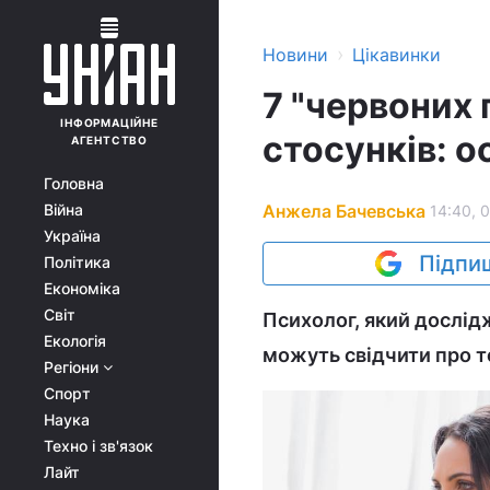
›
Новини
Цікавинки
7 "червоних
ІНФОРМАЦІЙНЕ
стосунків: о
АГЕНТСТВО
Головна
Анжела Бачевська
Війна
14:40, 
Україна
Підпиш
Політика
Економіка
Світ
Психолог, який дослід
Екологія
можуть свідчити про т
Регіони
Спорт
Наука
Техно і зв'язок
Лайт