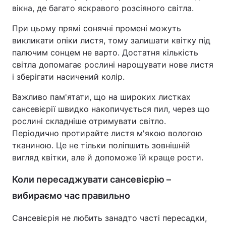
вікна, де багато яскравого розсіяного світла.
Тема оформлення
При цьому прямі сонячні промені можуть
викликати опіки листя, тому залишати квітку під
палючим сонцем не варто. Достатня кількість
світла допомагає рослині нарощувати нове листя
і зберігати насичений колір.
Важливо пам'ятати, що на широких листках
сансевієрії швидко накопичується пил, через що
рослині складніше отримувати світло.
Періодично протирайте листя м'якою вологою
тканиною. Це не тільки поліпшить зовнішній
вигляд квітки, але й допоможе їй краще рости.
Коли пересаджувати сансевієрію –
вибираємо час правильно
Сансевієрія не любить занадто часті пересадки,