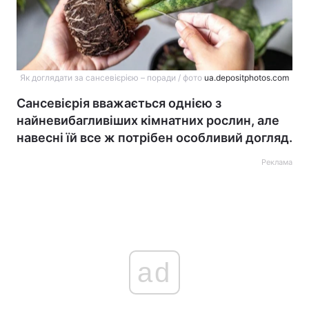
Як доглядати за сансевієрією – поради / фото
ua.depositphotos.com
Сансевієрія вважається однією з
найневибагливіших кімнатних рослин, але
навесні їй все ж потрібен особливий догляд.
Реклама
ad