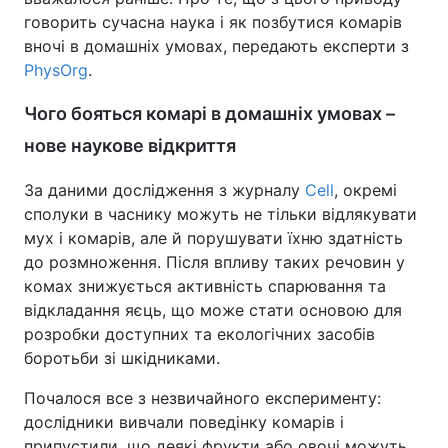
говорить сучасна наука і як позбутися комарів
вночі в домашніх умовах, передають експерти з
PhysOrg
.
Чого бояться комарі в домашніх умовах –
нове наукове відкриття
За даними дослідження з журналу
Cell
, окремі
сполуки в часнику можуть не тільки відлякувати
мух і комарів, але й порушувати їхню здатність
до розмноження. Після впливу таких речовин у
комах знижується активність спарювання та
відкладання яєць, що може стати основою для
розробки доступних та екологічних засобів
боротьби зі шкідниками.
Почалося все з незвичайного експерименту:
дослідники вивчали поведінку комарів і
припустили, що деякі фрукти або овочі можуть