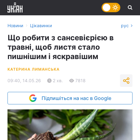
›
Новини
Цікавинки
рус
Що робити з сансевієрією в
травні, щоб листя стало
пишнішим і яскравішим
КАТЕРИНА ЛИМАНСЬКА
09:40, 14.05.26
2 хв.
7818
Підпишіться на нас в Google