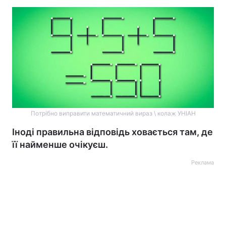
Потрібно виправити математичний вираз \ колаж УНІАН
Іноді правильна відповідь ховається там, де
її найменше очікуєш.
Реклама