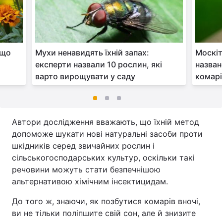
кщо
Мухи ненавидять їхній запах:
Москіт
експерти назвали 10 рослин, які
назван
варто вирощувати у саду
комар
Автори дослідження вважають, що їхній метод
допоможе шукати нові натуральні засоби проти
шкідників серед звичайних рослин і
сільськогосподарських культур, оскільки такі
речовини можуть стати безпечнішою
альтернативою хімічним інсектицидам.
До того ж, знаючи, як позбутися комарів вночі,
ви не тільки поліпшите свій сон, але й знизите