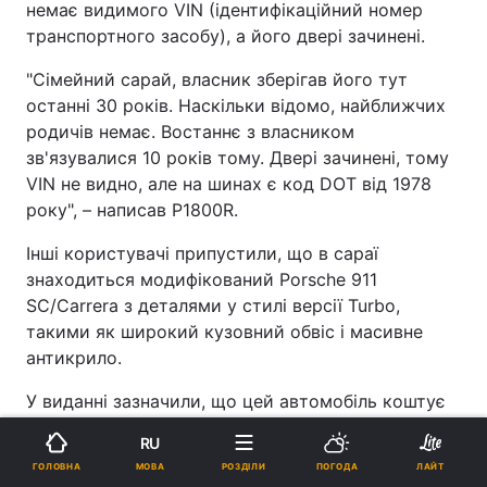
немає видимого VIN (ідентифікаційний номер
транспортного засобу), а його двері зачинені.
"Сімейний сарай, власник зберігав його тут
останні 30 років. Наскільки відомо, найближчих
родичів немає. Востаннє з власником
зв'язувалися 10 років тому. Двері зачинені, тому
VIN не видно, але на шинах є код DOT від 1978
року", – написав P1800R.
Інші користувачі припустили, що в сараї
знаходиться модифікований Porsche 911
SC/Carrera з деталями у стилі версії Turbo,
такими як широкий кузовний обвіс і масивне
антикрило.
У виданні зазначили, що цей автомобіль коштує
чималих грошей навіть у такому вигляді. Якщо ж
RU
спорткар відреставрують, він стане ще
МОВА
ГОЛОВНА
РОЗДІЛИ
ПОГОДА
ЛАЙТ
дорожчим.