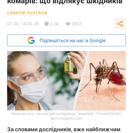
комарів: що відлякує шкідників
САВЕЛІЙ ЛАПТІНОВ
07:30, 14.05.26
3 хв.
3827
Підпишіться на нас в Google
Виявляється, часник дійсно відлякує "вампірів" / Колаж УНІАН,
фото magnific.com
За словами дослідників, вже найближчим