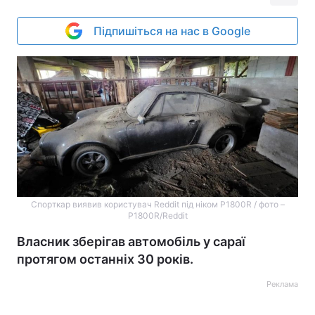
Підпишіться на нас в Google
Спорткар виявив користувач Reddit під ніком P1800R / фото –
P1800R/Reddit
Власник зберігав автомобіль у сараї
протягом останніх 30 років.
Реклама