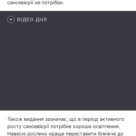
сансевієрії не потрібен.
Лонгріди
ВІДЕО ДНЯ
Відео з Youtube
Статті
Інтерв'ю
Думки
Архів
Вакансії
Контакти
Послуги
Також видання зазначає, що в період активного
росту сансевієрії потрібне хороше освітлення.
Навесні рослину краще переставити ближче до