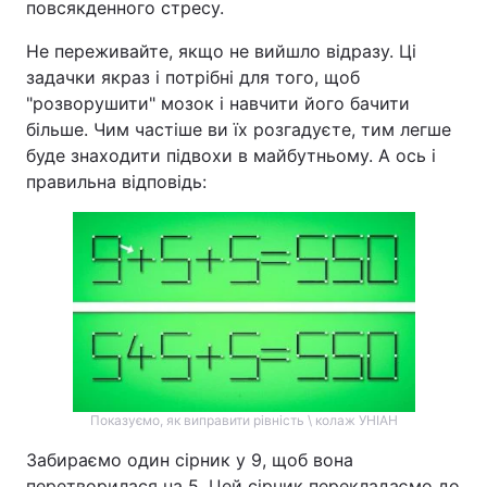
повсякденного стресу.
Не переживайте, якщо не вийшло відразу. Ці
задачки якраз і потрібні для того, щоб
"розворушити" мозок і навчити його бачити
більше. Чим частіше ви їх розгадуєте, тим легше
буде знаходити підвохи в майбутньому. А ось і
правильна відповідь:
Показуємо, як виправити рівність \ колаж УНІАН
Забираємо один сірник у 9, щоб вона
перетворилася на 5. Цей сірник перекладаємо до