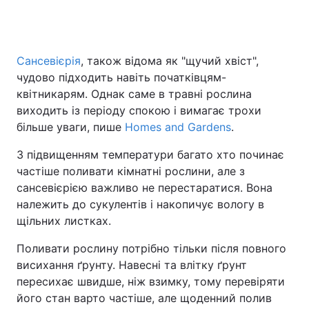
Головна
Війна
Сансевієрія
, також відома як "щучий хвіст",
чудово підходить навіть початківцям-
Україна
Політика
квітникарям. Однак саме в травні рослина
виходить із періоду спокою і вимагає трохи
Економіка
Світ
більше уваги, пише
Homes and Gardens
.
Спорт
Наука
З підвищенням температури багато хто починає
частіше поливати кімнатні рослини, але з
Техно і зв'язок
Лайт
сансевієрією важливо не перестаратися. Вона
належить до сукулентів і накопичує вологу в
Зброя
Інциденти
щільних листках.
Здоров'я
Туризм
Поливати рослину потрібно тільки після повного
висихання ґрунту. Навесні та влітку ґрунт
Цікавинки
Погода
пересихає швидше, ніж взимку, тому перевіряти
його стан варто частіше, але щоденний полив
Екологія
Регіони