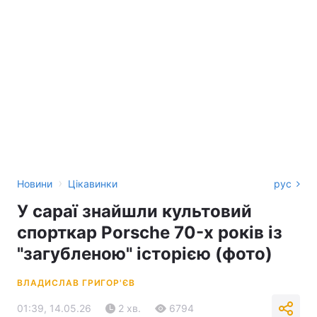
›
Новини
Цікавинки
рус
У сараї знайшли культовий
спорткар Porsche 70-х років із
"загубленою" історією (фото)
ВЛАДИСЛАВ ГРИГОР'ЄВ
01:39, 14.05.26
2 хв.
6794