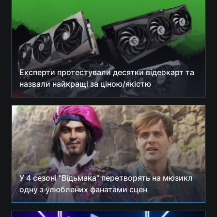
Експерти протестували десятки відеокарт та
назвали найкращі за ціною/якістю
У 4 сезоні "Відьмака" перетворять на мюзикл
одну з улюблених фанатами сцен