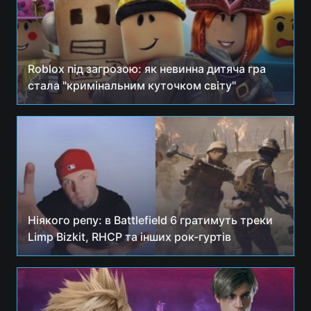
Roblox під загрозою: як невинна дитяча гра
стала "кримінальним куточком світу"
Ніякого репу: в Battlefield 6 гратимуть треки
Limp Bizkit, RHCP та інших рок-гуртів