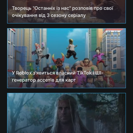
Творець "Останніх із нас" розповів про свої
очікування від 3 сезону серіалу
У Roblox з'явиться власний TikTok і ШІ-
генератор ассетів для карт