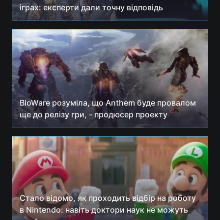
іграх: експерти дали точну відповідь
BioWare розуміла, що Anthem буде провалом
ще до релізу гри, - продюсер проекту
Стало відомо, як проходить відбір на роботу
в Nintendo: навіть доктори наук не можуть