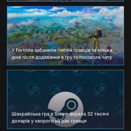
У Fortnite забанили тисячі гравців за кілька
днів після додавання в гру голосового чату
Шахрайська гра в Steam вкрала 32 тисячі
доларів у хворого на рак гравця