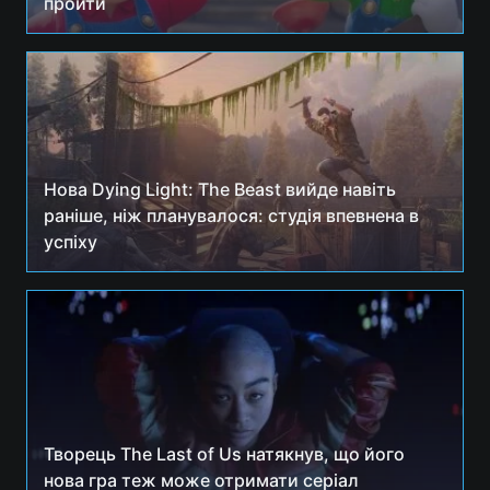
пройти
Нова Dying Light: The Beast вийде навіть
раніше, ніж планувалося: студія впевнена в
успіху
Творець The Last of Us натякнув, що його
нова гра теж може отримати серіал