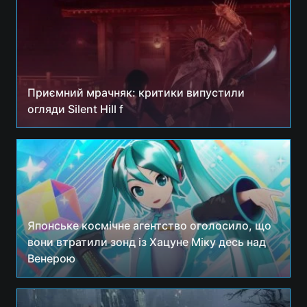
Приємний мрачняк: критики випустили
огляди Silent Hill f
Японське космічне агентство оголосило, що
вони втратили зонд із Хацуне Міку десь над
Венерою