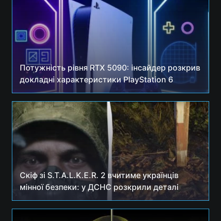
Потужність рівня RTX 5090: інсайдер розкрив
докладні характеристики PlayStation 6
Скіф зі S.T.A.L.K.E.R. 2 вчитиме українців
мінної безпеки: у ДСНС розкрили деталі