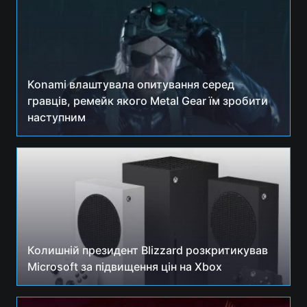
Konami влаштувала опитування серед
гравців, ремейк якого Metal Gear їм зробити
наступним
Колишній президент Blizzard розкритикував
Microsoft за підвищення цін на Xbox