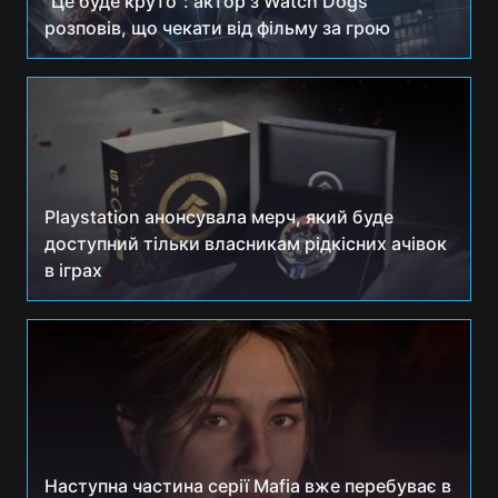
"Це буде круто": актор з Watch Dogs
розповів, що чекати від фільму за грою
Playstation анонсувала мерч, який буде
доступний тільки власникам рідкісних ачівок
в іграх
Наступна частина серії Mafia вже перебуває в