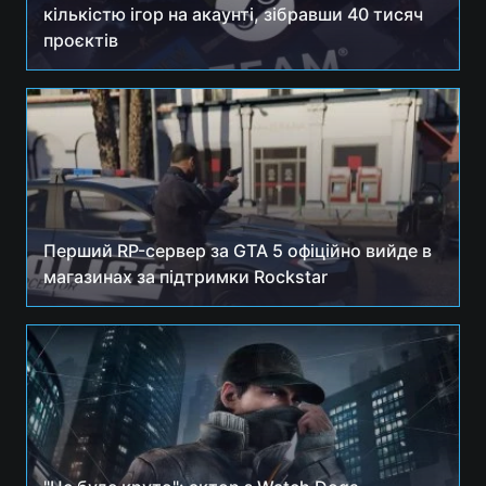
кількістю ігор на акаунті, зібравши 40 тисяч
Тема оформлення
проєктів
Перший RP-сервер за GTA 5 офіційно вийде в
магазинах за підтримки Rockstar