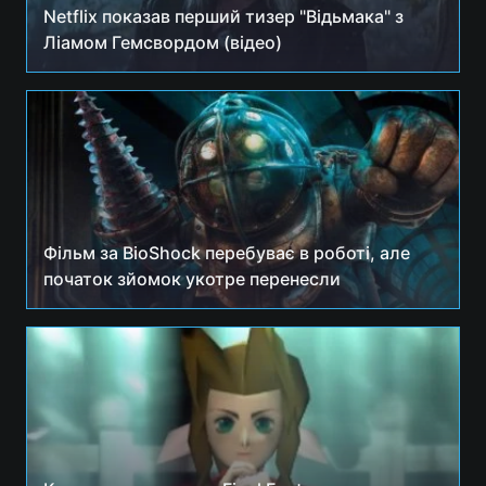
Netflix показав перший тизер "Відьмака" з
Ліамом Гемсвордом (відео)
Фільм за BioShock перебуває в роботі, але
початок зйомок укотре перенесли