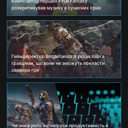
Композитор перших Final Fantasy
розкритикував музику в сучасних іграх
Геймдиректор Borderlands 4 уклав парі з
гравцями, що вони не зможуть покласти
сервери гри
Чи знижують антивіруси продуктивність в