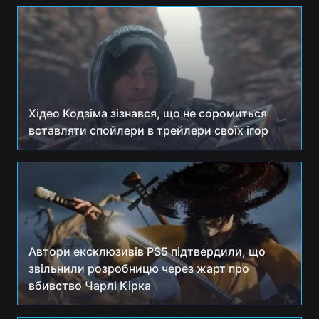
Хідео Кодзіма зізнався, що не соромиться
вставляти спойлери в трейлери своїх ігор
Автори ексклюзивів PS5 підтвердили, що
звільнили розробницю через жарт про
вбивство Чарлі Кірка