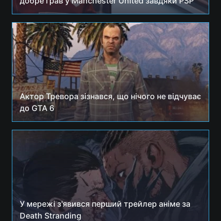
добре грав у Manchester United завдяки PSP
Актор Тревора зізнався, що нічого не відчуває
до GTA 6
У мережі з'явився перший трейлер аніме за
Death Stranding