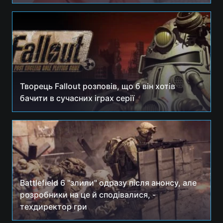
Творець Fallout розповів, що б він хотів
бачити в сучасних іграх серії
Battlefield 6 "злили" одразу після анонсу, але
розробники на це й сподівалися, -
техдиректор гри