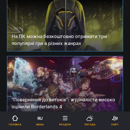
На ПК можна безкоштовно отримати три
популярні гри в різних жанрах
"Повернення до витоків": журналісти високо
оцінили Borderlands 4
RU
МОВА
ГОЛОВНА
РОЗДІЛИ
ПОГОДА
ЛАЙТ