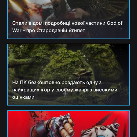
Стали відомі подробиці нової частини God of
War – про Стародавній Єгипет
На ПК безкоштовно роздають одну з
найкращих ігор у своєму жанрі з високими
оцінками