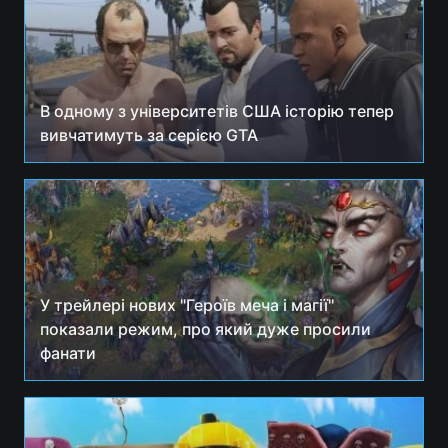
В одному з університетів США історію тепер
вивчатимуть за серією GTA
У трейлері нових "Героїв меча і магії"
показали режим, про який дуже просили
фанати