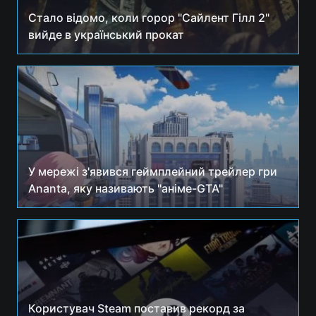
Стало відомо, коли горор "Сайлент Гілл 2"
Лонгріди
вийде в український прокат
Відео з Youtube
Статті
Інтерв'ю
Думки
Архів
Вакансії
Контакти
У мережі з'явився геймплейний трейлер гри
Ananta, яку називають "аніме-GTA"
Послуги
Користувач Steam поставив рекорд за