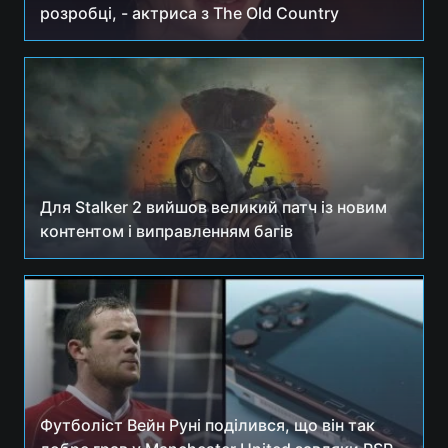
розробці, - актриса з The Old Country
Для Stalker 2 вийшов великий патч із новим
контентом і виправленням багів
Футболіст Вейн Руні поділився, що він так