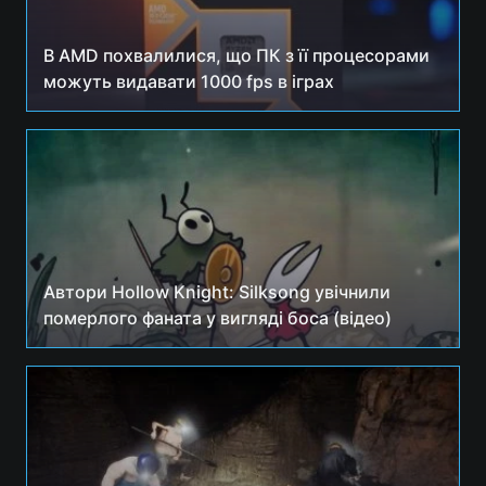
В AMD похвалилися, що ПК з її процесорами
можуть видавати 1000 fps в іграх
Автори Hollow Knight: Silksong увічнили
померлого фаната у вигляді боса (відео)