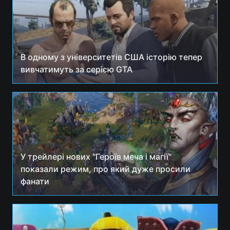
В одному з університетів США історію тепер
вивчатимуть за серією GTA
У трейлері нових "Героїв меча і магії"
показали режим, про який дуже просили
фанати