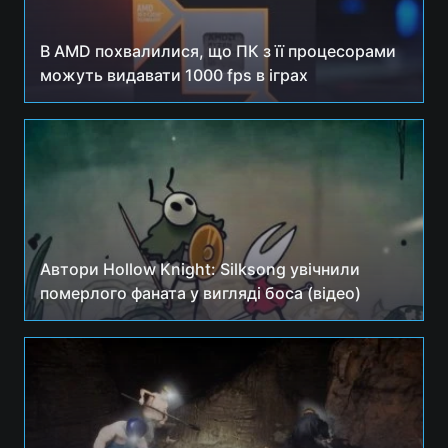
В AMD похвалилися, що ПК з її процесорами
можуть видавати 1000 fps в іграх
Автори Hollow Knight: Silksong увічнили
померлого фаната у вигляді боса (відео)