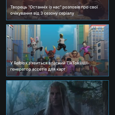
Творець "Останніх із нас" розповів про свої
очікування від 3 сезону серіалу
У Roblox з'явиться власний TikTok і ШІ-
генератор ассетів для карт