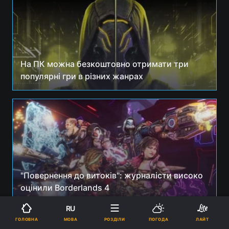
На ПК можна безкоштовно отримати три
популярні гри в різних жанрах
"Повернення до витоків": журналісти високо
оцінили Borderlands 4
RU
МОВА
ГОЛОВНА
РОЗДІЛИ
ПОГОДА
ЛАЙТ