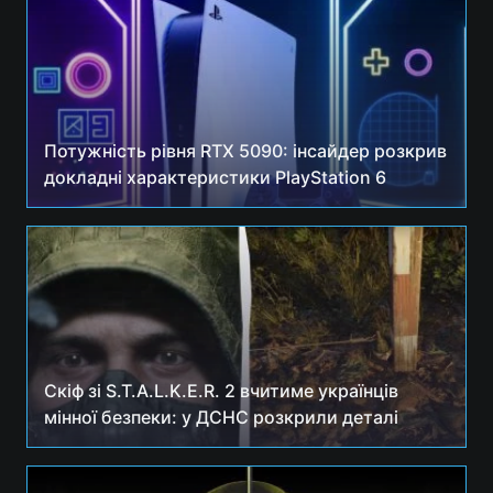
Потужність рівня RTX 5090: інсайдер розкрив
докладні характеристики PlayStation 6
Скіф зі S.T.A.L.K.E.R. 2 вчитиме українців
мінної безпеки: у ДСНС розкрили деталі