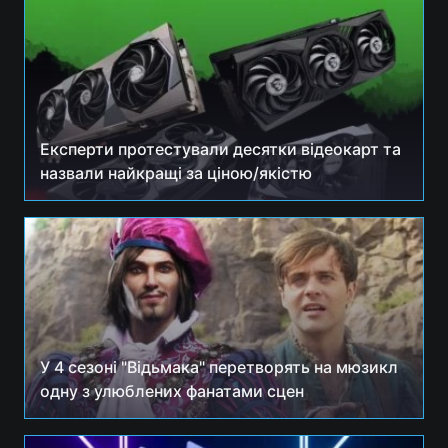
Експерти протестували десятки відеокарт та
назвали найкращі за ціною/якістю
У 4 сезоні "Відьмака" перетворять на мюзикл
одну з улюблених фанатами сцен