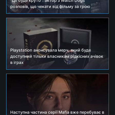
"Це буде круто": актор з Watch Dogs
розповів, що чекати від фільму за грою
Playstation анонсувала мерч, який буде
доступний тільки власникам рідкісних ачівок
в іграх
Наступна частина серії Mafia вже перебуває в