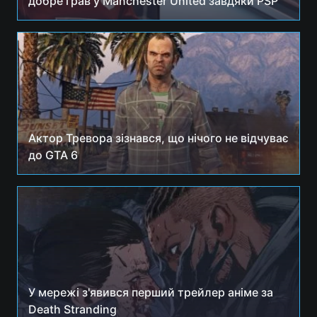
добре грав у Manchester United завдяки PSP
Актор Тревора зізнався, що нічого не відчуває
до GTA 6
У мережі з'явився перший трейлер аніме за
Death Stranding