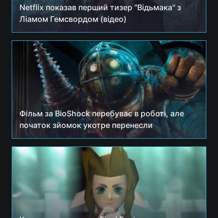
Netflix показав перший тизер "Відьмака" з
Ліамом Гемсвордом (відео)
Фільм за BioShock перебуває в роботі, але
початок зйомок укотре перенесли