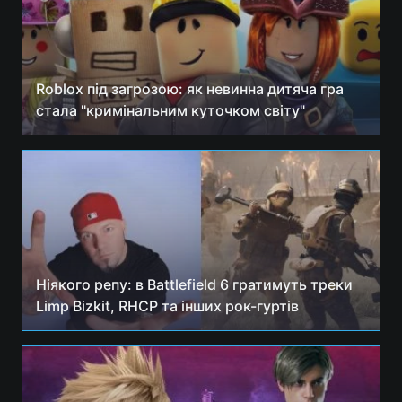
Roblox під загрозою: як невинна дитяча гра
стала "кримінальним куточком світу"
Ніякого репу: в Battlefield 6 гратимуть треки
Limp Bizkit, RHCP та інших рок-гуртів