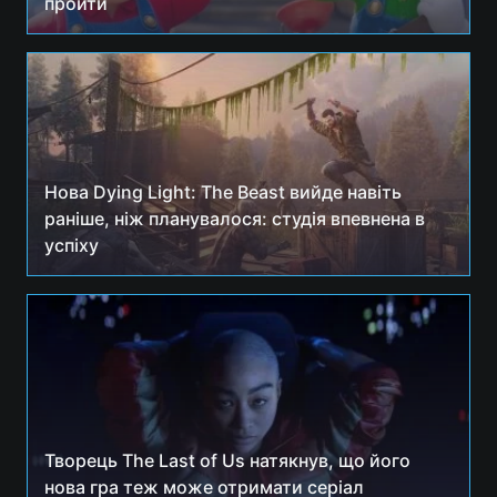
пройти
Нова Dying Light: The Beast вийде навіть
раніше, ніж планувалося: студія впевнена в
успіху
Творець The Last of Us натякнув, що його
нова гра теж може отримати серіал