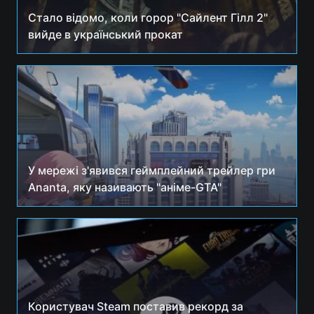
Стало відомо, коли горор "Сайлент Гілл 2"
Лонгріди
вийде в український прокат
Відео з Youtube
Статті
Інтерв'ю
Думки
Архів
Вакансії
Контакти
У мережі з'явився геймплейний трейлер гри
Ananta, яку називають "аніме-GTA"
Послуги
Користувач Steam поставив рекорд за