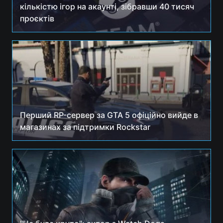
кількістю ігор на акаунті, зібравши 40 тисяч
Тема оформлення
проєктів
Перший RP-сервер за GTA 5 офіційно вийде в
магазинах за підтримки Rockstar