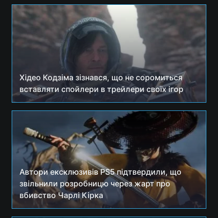
Хідео Кодзіма зізнався, що не соромиться
вставляти спойлери в трейлери своїх ігор
Автори ексклюзивів PS5 підтвердили, що
звільнили розробницю через жарт про
вбивство Чарлі Кірка