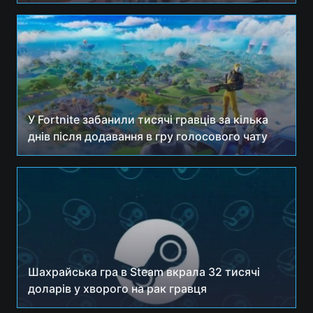
У Fortnite забанили тисячі гравців за кілька
днів після додавання в гру голосового чату
Шахрайська гра в Steam вкрала 32 тисячі
доларів у хворого на рак гравця