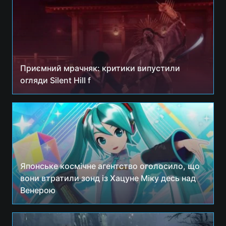
Приємний мрачняк: критики випустили
огляди Silent Hill f
Японське космічне агентство оголосило, що
вони втратили зонд із Хацуне Міку десь над
Венерою