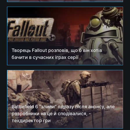
Творець Fallout розповів, що б він хотів
бачити в сучасних іграх серії
Battlefield 6 "злили" одразу після анонсу, але
розробники на це й сподівалися, -
техдиректор гри