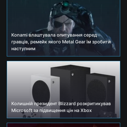
Konami влаштувала опитування серед
гравців, ремейк якого Metal Gear їм зробити
наступним
Колишній президент Blizzard розкритикував
Microsoft за підвищення цін на Xbox