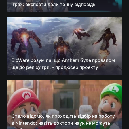
іграх: експерти дали точну відповідь
BioWare розуміла, що Anthem буде провалом
ще до релізу гри, - продюсер проекту
Стало відомо, як проходить відбір на роботу
в Nintendo: навіть доктори наук не можуть