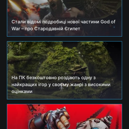
Стали відомі подробиці нової частини God of
War – про Стародавній Єгипет
На ПК безкоштовно роздають одну з
найкращих ігор у своєму жанрі з високими
оцінками