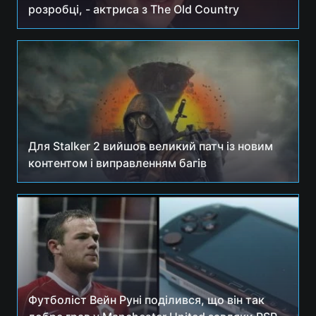
розробці, - актриса з The Old Country
Для Stalker 2 вийшов великий патч із новим
контентом і виправленням багів
Футболіст Вейн Руні поділився, що він так