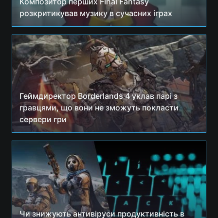
Композитор перших Final Fantasy
розкритикував музику в сучасних іграх
Геймдиректор Borderlands 4 уклав парі з
гравцями, що вони не зможуть покласти
сервери гри
Чи знижують антивіруси продуктивність в