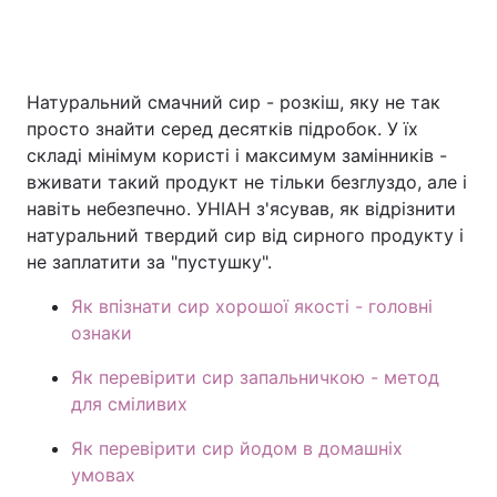
Головна
Війна
Натуральний смачний сир - розкіш, яку не так
просто знайти серед десятків підробок. У їх
Україна
Політика
складі мінімум користі і максимум замінників -
вживати такий продукт не тільки безглуздо, але і
Економіка
Світ
навіть небезпечно. УНІАН з'ясував, як відрізнити
натуральний твердий сир від сирного продукту і
Спорт
Наука
не заплатити за "пустушку".
Техно і зв'язок
Лайт
Як впізнати сир хорошої якості - головні
ознаки
Зброя
Інциденти
Як перевірити сир запальничкою - метод
Здоров'я
Туризм
для сміливих
Цікавинки
Погода
Як перевірити сир йодом в домашніх
умовах
Екологія
Регіони