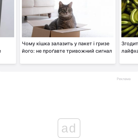
Чому кішка залазить у пакет і гризе
Згодит
е
його: не проґавте тривожний сигнал
лайфха
Реклама
ad