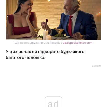
Що носять дружини мільйонерів /
ua.depositphotos.com
У цих речах ви підкорите будь-якого
багатого чоловіка.
Реклама
ad