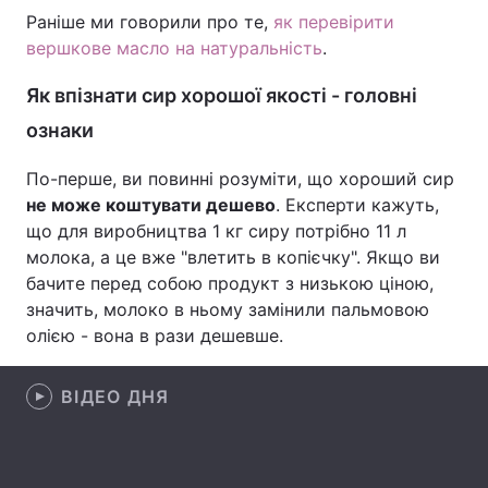
Раніше ми говорили про те,
як перевірити
Лонгріди
вершкове масло на натуральність
.
Як впізнати сир хорошої якості - головні
Відео з Youtube
Статті
ознаки
Інтерв'ю
Думки
По-перше, ви повинні розуміти, що хороший сир
Архів
Вакансії
не може коштувати дешево
. Експерти кажуть,
що для виробництва 1 кг сиру потрібно 11 л
Контакти
молока, а це вже "влетить в копієчку". Якщо ви
бачите перед собою продукт з низькою ціною,
Послуги
значить, молоко в ньому замінили пальмовою
олією - вона в рази дешевше.
ВІДЕО ДНЯ