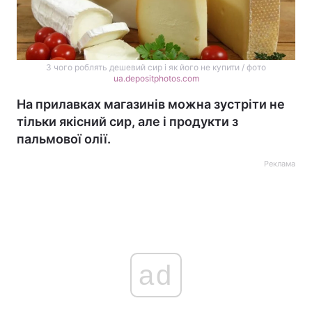
З чого роблять дешевий сир і як його не купити / фото
ua.depositphotos.com
На прилавках магазинів можна зустріти не
тільки якісний сир, але і продукти з
пальмової олії.
Реклама
ad