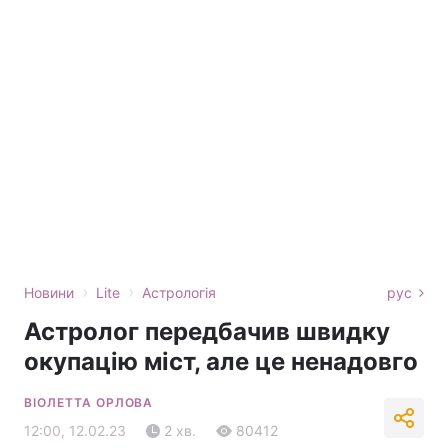
›
›
Новини
Lite
Астрологія
рус
Астролог передбачив швидку
окупацію міст, але це ненадовго
ВІОЛЕТТА ОРЛОВА
12:00, 12.02.23
2 хв.
80412