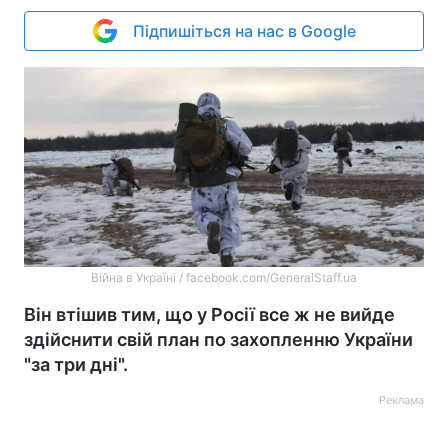
Підпишіться на нас в Google
Війна в Україні / facebook.com/GeneralStaff.ua
Він втішив тим, що у Росії все ж не вийде
здійснити свій план по захопленню України
"за три дні".
Реклама