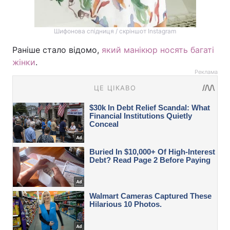
Шифонова спідниця / скріншот Instagram
Раніше стало відомо,
який манікюр носять багаті
жінки
.
Реклама