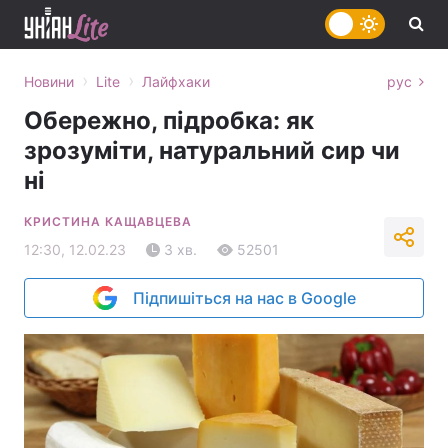
›
›
Новини
Lite
Лайфхаки
рус
Обережно, підробка: як
зрозуміти, натуральний сир чи
ні
КРИСТИНА КАЩАВЦЕВА
12:30, 12.02.23
3 хв.
52501
Підпишіться на нас в Google