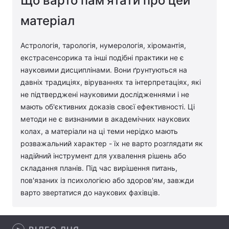
Що варто пам'ятати про цей
Лонгріди
матеріал
Астрологія, тарологія, нумерологія, хіромантія,
Відео з Youtube
Статті
екстрасенсорика та інші подібні практики не є
науковими дисциплінами. Вони ґрунтуються на
Інтерв'ю
Думки
давніх традиціях, віруваннях та інтерпретаціях, які
Архів
Вакансії
не підтверджені науковими дослідженнями і не
мають об'єктивних доказів своєї ефективності. Ці
Контакти
методи не є визнаними в академічних наукових
колах, а матеріали на ці теми нерідко мають
Послуги
розважальний характер - їх не варто розглядати як
надійний інструмент для ухвалення рішень або
складання планів. Під час вирішення питань,
пов'язаних із психологією або здоров'ям, завжди
варто звертатися до наукових фахівців.