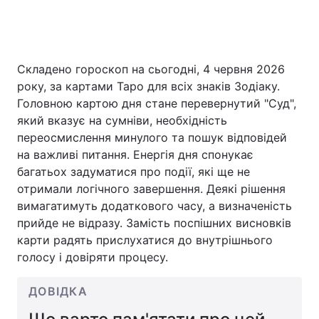
Головна
Війна
Складено гороскоп на сьогодні, 4 червня 2026
року, за картами Таро для всіх знаків Зодіаку.
Україна
Політика
Головною картою дня стане перевернутий "Суд",
який вказує на сумніви, необхідність
Економіка
Світ
переосмислення минулого та пошук відповідей
на важливі питання. Енергія дня спонукає
Спорт
Наука
багатьох задуматися про події, які ще не
Техно і зв'язок
Лайт
отримали логічного завершення. Деякі рішення
вимагатимуть додаткового часу, а визначеність
Зброя
Інциденти
прийде не відразу. Замість поспішних висновків
карти радять прислухатися до внутрішнього
Здоров'я
Туризм
голосу і довіряти процесу.
Цікавинки
Погода
ДОВІДКА
Екологія
Регіони