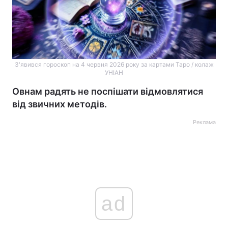
З'явився гороскоп на 4 червня 2026 року за картами Таро / колаж
УНІАН
Овнам радять не поспішати відмовлятися
від звичних методів.
Реклама
ad