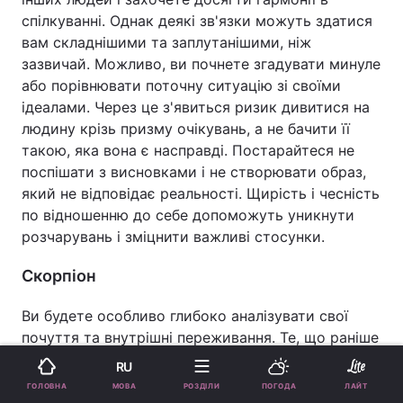
спілкуванні. Однак деякі зв'язки можуть здатися
вам складнішими та заплутанішими, ніж
зазвичай. Можливо, ви почнете згадувати минуле
або порівнювати поточну ситуацію зі своїми
ідеалами. Через це з'явиться ризик дивитися на
людину крізь призму очікувань, а не бачити її
такою, яка вона є насправді. Постарайтеся не
поспішати з висновками і не створювати образ,
який не відповідає реальності. Щирість і чесність
по відношенню до себе допоможуть уникнути
розчарувань і зміцнити важливі стосунки.
Скорпіон
Ви будете особливо глибоко аналізувати свої
почуття та внутрішні переживання. Те, що раніше
залишалося прихованим у підсвідомості, почне
RU
поступово виходити на поверхню. Ви можете
МОВА
ГОЛОВНА
РОЗДІЛИ
ПОГОДА
ЛАЙТ
несподівано усвідомити справжні причини своїх