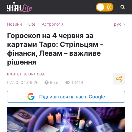
›
›
Новини
Lite
Астрологія
рус
Гороскоп на 4 червня за
картами Таро: Стрільцям -
фінанси, Левам – важливе
рішення
ВІОЛЕТТА ОРЛОВА
07:20, 04.06.26
9 хв.
16414
Підпишіться на нас в Google