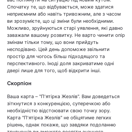
Спочатку те, що відбувається, може здатися
неприємним або навіть тривожним, але з часом
ви зрозумієте, що ці зміни були необхідними.
Можливо, зруйнуються старі уявлення, які давно
заважали вашому розвитку. Не варто чинити опір
змінам тільки тому, що вони прийдуть
несподівано. Цей день допоможе звільнити
простір для чогось більш підходящого та
перспективного. Іноді доля закриватиме одні
двері лише для того, щоб відкрити інші.
Скорпіон
Ваша карта – "П'ятірка Жезлів". Вам доведеться
зіткнутися з конкуренцією, суперечкою або
необхідністю відстоювати свою точку зору.
Карта "П'ятірка Жезлів" не обіцятиме легких
рішень, однак покаже, що завдяки подоланню
труднощів ви зможете досягти значного