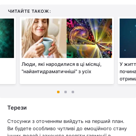
ЧИТАЙТЕ ТАКОЖ:
Люди, які народилися в ці місяці,
У житт
"найантидраматичніші" з усіх
почина
отрима
Терези
Стосунки з оточенням вийдуть на перший план.
Ви будете особливо чутливі до емоційного стану
інших людей і захочете досягти гармонії в