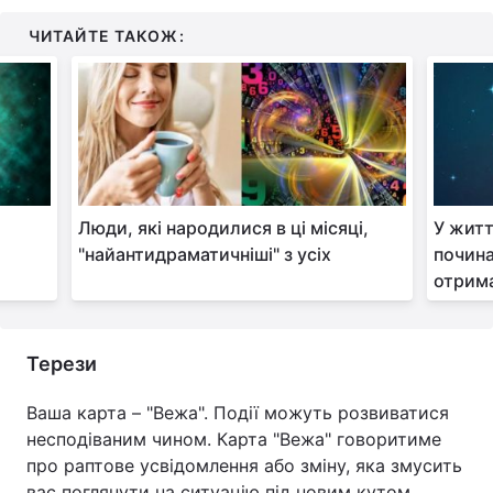
ЧИТАЙТЕ ТАКОЖ:
Люди, які народилися в ці місяці,
У житт
"найантидраматичніші" з усіх
почина
отрима
Терези
Ваша карта – "Вежа". Події можуть розвиватися
несподіваним чином. Карта "Вежа" говоритиме
про раптове усвідомлення або зміну, яка змусить
вас поглянути на ситуацію під новим кутом.