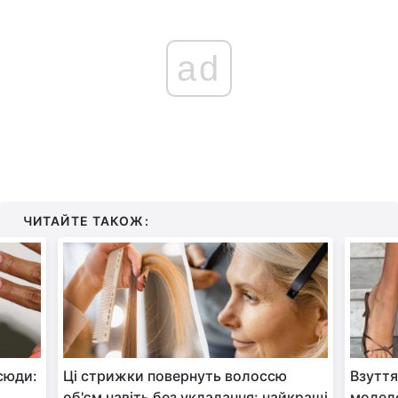
ad
ЧИТАЙТЕ ТАКОЖ:
всюди:
Ці стрижки повернуть волоссю
Взуття
об'єм навіть без укладання: найкращі
моделе