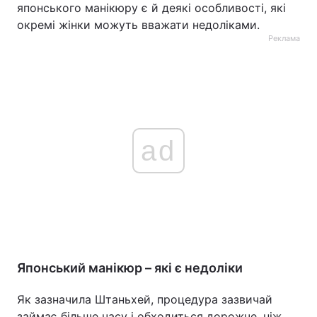
японського манікюру є й деякі особливості, які
окремі жінки можуть вважати недоліками.
Реклама
ad
Японський манікюр – які є недоліки
Як зазначила Штаньхей, процедура зазвичай
займає більше часу і обходиться дорожче, ніж