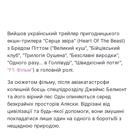
Вийшов український трейлер пригодницького
екшн-трилера "Серце звіра" (Heart Of The Beast)
з Бредом Піттом ("Великий куш", "Бійцівський
клуб", "Трилогія Оушена", "Безславні виродки",
"Одного разу… в Голлівуді", "Швидкісний потяг",
"F1: Фільм"
) в головній ролі.
За сюжетом фільму, після авіакатастрофи
колишній боєць спецпідрозділу Джеймс Белмонт
та його вірний пес Одін опиняються серед
безкрайніх просторів Аляски. Відрізані від
цивілізації та будь-якої допомоги, вони змушені
покладатися лише один на одного в боротьбі з
нещадною природою.