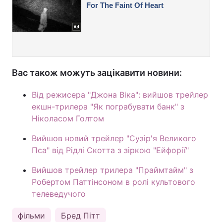
Вас також можуть зацікавити новини:
Від режисера "Джона Віка": вийшов трейлер
екшн-трилера "Як пограбувати банк" з
Ніколасом Голтом
Вийшов новий трейлер "Сузір'я Великого
Пса" від Рідлі Скотта з зіркою "Ейфорії"
Вийшов трейлер трилера "Праймтайм" з
Робертом Паттінсоном в ролі культового
телеведучого
фільми
Бред Пітт