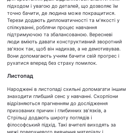
підходом і увагою до деталей, що дозволяє їм
точно бачити, де людина може покращитися.
Терези додають дипломатичності та м'якості у
спілкуванні, роблячи процес навчання
підтримуючою та збалансованою. Вересневі
люди вміють давати конструктивний зворотний
зв'язок так, щоб він надихав, а не демотивував.
Вони допомагають учням бачити свій прогрес і
рухатися вперед без страху помилок.
Листопад
Народжені в листопаді схильні допомагати іншим
знаходити глибший сенс у навчанні. Скорпіони
відрізняються прагненням до дослідження
прихованих причин і глибинних зв'язків, а
Стрільці додають широту поглядів і
філософський підхід. Такі вчителі виходять за
межі поверхневого вивчення матеріалу і