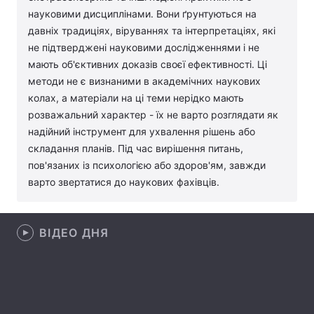
науковими дисциплінами. Вони ґрунтуються на
Лонгріди
давніх традиціях, віруваннях та інтерпретаціях, які
не підтверджені науковими дослідженнями і не
мають об'єктивних доказів своєї ефективності. Ці
Відео з Youtube
Статті
методи не є визнаними в академічних наукових
Інтерв'ю
Думки
колах, а матеріали на ці теми нерідко мають
розважальний характер - їх не варто розглядати як
Архів
Вакансії
надійний інструмент для ухвалення рішень або
складання планів. Під час вирішення питань,
Контакти
пов'язаних із психологією або здоров'ям, завжди
варто звертатися до наукових фахівців.
Послуги
ВІДЕО ДНЯ