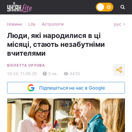
›
›
Новини
Lite
Астрологія
рус
Люди, які народилися в ці
місяці, стають незабутніми
вчителями
ВІОЛЕТТА ОРЛОВА
19:24, 11.06.26
3 хв.
4435
Підпишіться на нас в Google