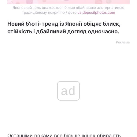
Японський гель вважається більш дбайливою альтернативою
традиційному покриттю / фото
ua.depositphotos.com
Новий б'юті-тренд із Японії обіцяє блиск,
стійкість і дбайливий догляд одночасно.
Реклама
ad
Останніми роками все більше жінок обирають