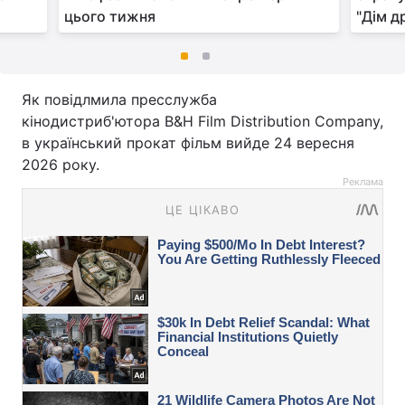
цього тижня
"Дім д
Як повідлмила пресслужба
кінодистриб'ютора B&H Film Distribution Company,
в український прокат фільм вийде 24 вересня
2026 року.
Реклама