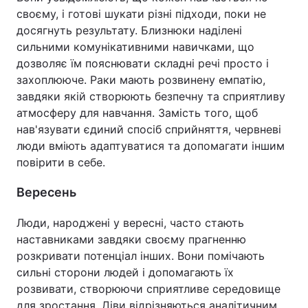
своєму, і готові шукати різні підходи, поки не
досягнуть результату. Близнюки наділені
сильними комунікативними навичками, що
дозволяє їм пояснювати складні речі просто і
захоплююче. Раки мають розвинену емпатію,
завдяки якій створюють безпечну та сприятливу
атмосферу для навчання. Замість того, щоб
нав'язувати єдиний спосіб сприйняття, червневі
люди вміють адаптуватися та допомагати іншим
повірити в себе.
Вересень
Люди, народжені у вересні, часто стають
наставниками завдяки своєму прагненню
розкривати потенціал інших. Вони помічають
сильні сторони людей і допомагають їх
розвивати, створюючи сприятливе середовище
для зростання. Діви відрізняються аналітичним