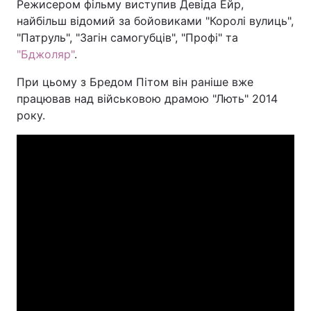
Режисером фільму виступив Девіда Ейр,
найбільш відомий за бойовиками "Королі вулиць",
"Патруль", "Загін самогубців", "Профі" та
"Бджоляр"
.
При цьому з Бредом Пітом він раніше вже
працював над військовою драмою "Лють" 2014
року.