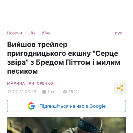
›
›
Новини
Lite
Кіно
рус
Вийшов трейлер
пригодницького екшну "Серце
звіра" з Бредом Піттом і милим
песиком
МАРИНА ГРИГОРЕНКО
17:07, 11.06.26
1 хв.
1521
Підпишіться на нас в Google