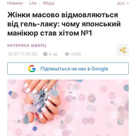
›
›
Новини
Lite
Мода
рус
Жінки масово відмовляються
від гель-лаку: чому японський
манікюр став хітом №1
КАТЕРИНА ШВАРЦ
16:27, 11.06.26
4 хв.
1099
Підпишіться на нас в Google