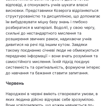
відповіді, а спонукають учнів шукати власні
висновки. Представники Козерога відрізняються
структурованістю та дисципліною, що допомагає
їм вибудовувати міцну базу знань і глибоко
розбиратися в матеріалі. Водолії, у свою чергу,
схильні до нестандартного мислення та
розширення звичних рамок, надихаючи учнів
дивитися на речі під іншим кутом. Завдяки
такому поєднанню січневі люди не обмежуються
передачею інформації – вони вчать розуміння та
самостійного мислення. Їхній підхід поєднує
системність та оригінальність, формуючи інтерес
до навчання та бажання ставити запитання.
Червень
Народжені в червні вміють створювати умови, в
яких людина дійсно відчуває себе зрозумілою.
Вони усвідомлюють, що кожен навчається по-