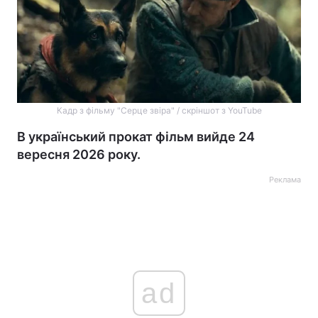
Кадр з фільму "Серце звіра" / скріншот з YouTube
В український прокат фільм вийде 24
вересня 2026 року.
Реклама
ad