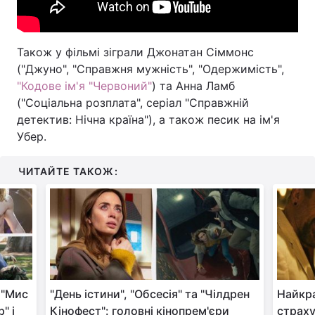
Також у фільмі зіграли Джонатан Сіммонс
("Джуно", "Справжня мужність", "Одержимість",
"Кодове ім'я "Червоний"
) та Анна Ламб
("Соціальна розплата", серіал "Справжній
детектив: Нічна країна"), а також песик на ім'я
Убер.
ЧИТАЙТЕ ТАКОЖ:
 "Мис
"День істини", "Обсесія" та "Чілдрен
Найкра
" і
Кінофест": головні кінопрем'єри
страху