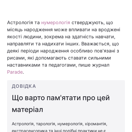
Астрологія та
нумерологія
стверджують, що
Головна
Війна
місяць народження може впливати на вроджені
якості людини, зокрема на здатність навчати,
Україна
Політика
направляти та надихати інших. Вважається, що
деякі періоди народження особливо пов'язані з
Економіка
Світ
рисами, які допомагають ставати сильними
Спорт
Наука
наставниками та педагогами, пише журнал
Parade
.
Техно і зв'язок
Лайт
ДОВІДКА
Зброя
Інциденти
Що варто пам'ятати про цей
Здоров'я
Туризм
матеріал
Цікавинки
Погода
Астрологія, тарологія, нумерологія, хіромантія,
Екологія
Регіони
екстрасенсорика та інші подібні практики не є