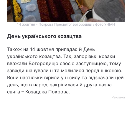
14 жовтня - Покрова Пресвятої Богородиці / фото УНІАН
День українського козацтва
Також на 14 жовтня припадає й День
українського козацтва. Так, запорізькі козаки
вважали Богородицю своєю заступницею, тому
завжди шанували її та молилися перед її іконою.
Вони настільки вірили у її силу та відзначали цей
день, що в народі закріпилася й друга назва
свята – Козацька Покрова.
Реклама