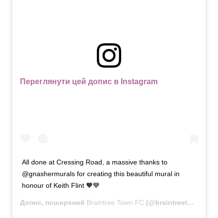
Переглянути цей допис в Instagram
All done at Cressing Road, a massive thanks to
@gnashermurals for creating this beautiful mural in
honour of Keith Flint 🧡💙
Допис, поширений
Braintree Town FC
(@braintreetownfcofficial)