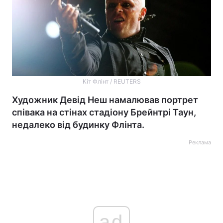
Кіт Флінт / REUTERS
Художник Девід Неш намалював портрет
співака на стінах стадіону Брейнтрі Таун,
недалеко від будинку Флінта.
Реклама
ad