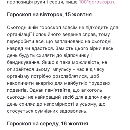
пропозиція руки і серця, пише
1001goroskop.ru
.
Гороскоп на вівторок, 15 жовтня
Сьогоднішній гороскоп зовсім не підходить для
організації і спокійного ведення справ, тому
переробити все, що заплановано на сьогодні,
навряд чи вдасться. Замість цього зірки весь
день будуть схиляти до відпочинку і
байдикування. Якщо є така можливість, не
опирайтеся цьому імпульсу – час від часу
організму потрібно розслаблятися, щоб
накопичити енергію для майбутніх трудових
подвигів. Однак пам'ятайте, що алкоголь
сьогодні не найкращий засіб для відпочинку:
день схиляє до непомірності в усьому, що
стосується сумнівних задоволень.
Гороскоп на середу, 16 жовтня