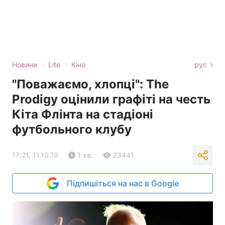
›
›
Новини
Lite
Кіно
рус
"Поважаємо, хлопці": The
Prodigy оцінили графіті на честь
Кіта Флінта на стадіоні
футбольного клубу
17:21, 11.10.19
1 хв.
23441
Підпишіться на нас в Google