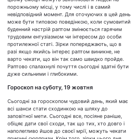
порожньому місці, у тому числі і в самий
невідповідний момент. Для оточуючих в цей день
може бути типовою поведінкою, коли сумовитий
буденний настрій раптом змінюється гарячим
трудовим ентузіазмом чи інтересом до особи
протилежної статі. Зірки попереджають, що в
разі якщо якийсь інтерес раптом виникне, не
варто чекати, що він так само швидко пройде.
Раптово спалахнулі почуття сьогодні здатні бути
дуже сильними і глибокими.
Гороскоп на суботу, 19 жовтня
Сьогодні за гороскопом чудовий день, який має
всі шанси стати сходинкою на шляху до
заповітної мети. Сьогодні все, посіяне раніше,
обіцяє дати свої сходи, так що тих, хто довго і
наполегливо йшов до своєї мрії, можуть чекати
приємні сюрпризи. Крім того, зірки цього дня