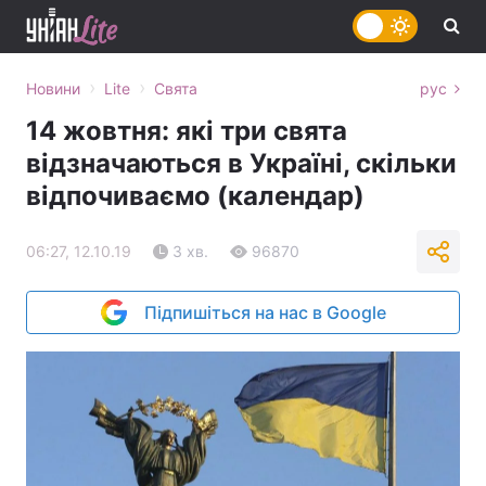
›
›
Новини
Lite
Свята
рус
14 жовтня: які три свята
відзначаються в Україні, скільки
відпочиваємо (календар)
06:27, 12.10.19
3 хв.
96870
Підпишіться на нас в Google