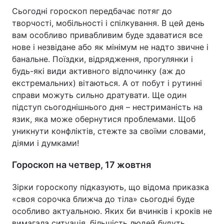
Сьогодні гороскоп передбачає потяг до
творчості, мобільності і спілкування. В цей день
вам особливо привабливим буде здаватися все
нове і незвідане або як мінімум не надто звичне і
банальне. Поїздки, відрядження, прогулянки і
будь-які види активного відпочинку (аж до
екстремальних) вітаються. А от побут і рутинні
справи можуть сильно дратувати. Ще один
підступ сьогоднішнього дня – нестриманість на
язик, яка може обернутися проблемами. Щоб
уникнути конфліктів, стежте за своїми словами,
діями і думками!
Гороскоп на четвер, 17 жовтня
Зірки гороскопу підказують, що відома приказка
«своя сорочка ближча до тіла» сьогодні буде
особливо актуальною. Яких би вчинків і кроків не
вимагала ситуація, більшість людей будуть