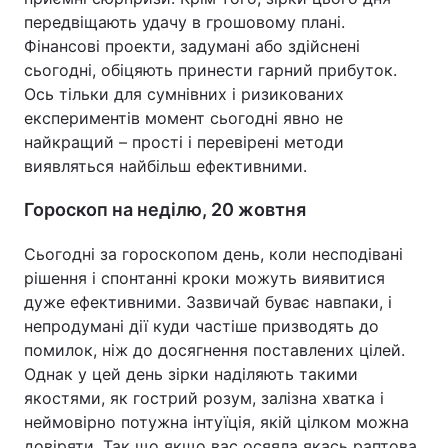
передвіщають удачу в грошовому плані.
Фінансові проекти, задумані або здійснені
сьогодні, обіцяють принести гарний прибуток.
Ось тільки для сумнівних і ризикованих
експериментів момент сьогодні явно не
найкращий – прості і перевірені методи
виявляться найбільш ефективними.
Гороскоп на неділю, 20 жовтня
Сьогодні за гороскопом день, коли несподівані
рішення і спонтанні кроки можуть виявитися
дуже ефективними. Зазвичай буває навпаки, і
непродумані дії куди частіше призводять до
помилок, ніж до досягнення поставлених цілей.
Однак у цей день зірки наділяють такими
якостями, як гострий розум, залізна хватка і
неймовірно потужна інтуїція, якій цілком можна
довіряти. Так що якщо вас осяяла якась раптова