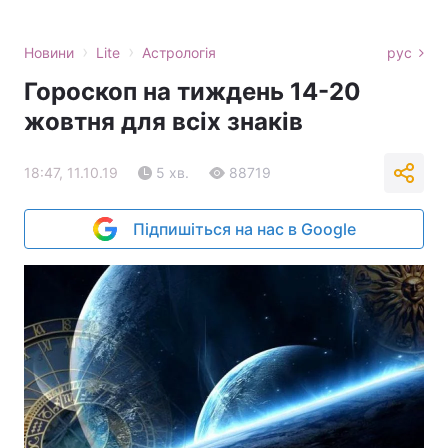
›
›
Новини
Lite
Астрологія
рус
Гороскоп на тиждень 14-20
жовтня для всіх знаків
18:47, 11.10.19
5 хв.
88719
Підпишіться на нас в Google