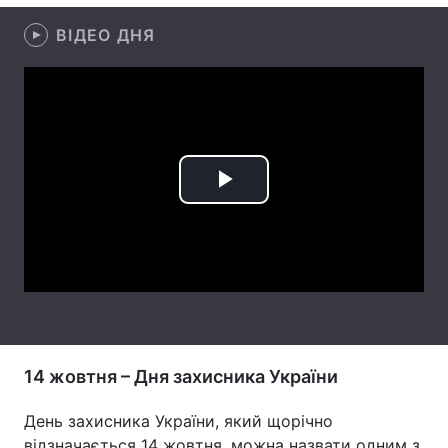
Лонгріди
ВІДЕО ДНЯ
Відео з Youtube
Статті
Інтерв'ю
Думки
Архів
Вакансії
Play
Контакти
Video
Послуги
14 жовтня – Дня захисника України
День захисника України, який щорічно
відзначається 14 жовтня, можна назвати одним з