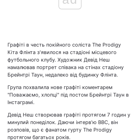
Графіті в честь покійного соліста The Prodigy
Кіта Флінта з'явилося на стадіоні місцевого
футбольного клубу. Художник Девід Неш
намалював портрет співака на стінах стадіону
Брейнтрі Таун, недалеко від будинку Флінта.
Група похвалила нове графіті коментарем
"Поважаємо, хлопці" під постом Брейнтрі Таун в
Інстаграмі.
Девід Неш створював графіті протягом 7 годин у
минулий понеділок. Даючи інтерв'ю BBC, він
розповів, що є фанатом гурту The Prodigy
протягом багатьох років.