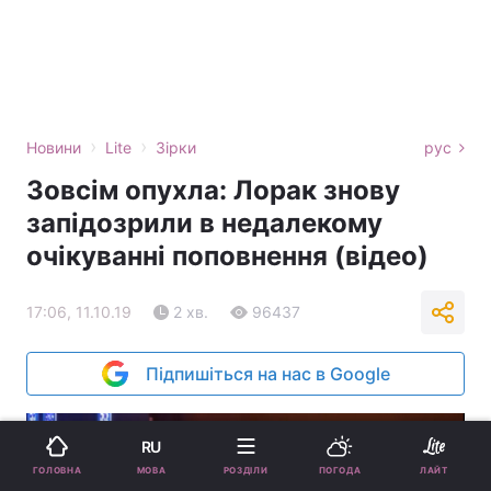
›
›
Новини
Lite
Зірки
рус
Зовсім опухла: Лорак знову
запідозрили в недалекому
очікуванні поповнення (відео)
17:06, 11.10.19
2 хв.
96437
Підпишіться на нас в Google
RU
МОВА
ГОЛОВНА
РОЗДІЛИ
ПОГОДА
ЛАЙТ