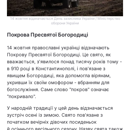
14 жовтня відзначається День захисника України / Міністерство
оборони України
Покрова Пресвятої Богородиці
14 жовтня православні українці відзначають
Покрову Пресвятої Богородиці. Це свято, як
вважається, з'явилося понад тисячу років тому -
в 910 році в Константинополі, і пов'язане з
явищем Богородиці, яка допомогла вірянам,
укривши їх своїм омофором - вбранням для
богослужіння. Саме слово "покров" означає
"покривало".
У народній традиції у цей день відзначається
зустріч осені із зимою. Свято пов'язане з
початком вечірніх дівочих посиденьок
й осіннього весільного сезону. Назву свята також