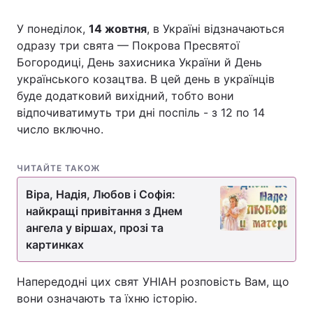
У понеділок,
14 жовтня
, в Україні відзначаються
одразу три свята — Покрова Пресвятої
Головна
Війна
Богородиці, День захисника України й День
українського козацтва. В цей день в українців
Україна
Політика
буде додатковий вихідний, тобто вони
відпочиватимуть три дні поспіль - з 12 по 14
Економіка
Світ
число включно.
Спорт
Наука
ЧИТАЙТЕ ТАКОЖ
Техно і зв'язок
Лайт
Віра, Надія, Любов і Софія:
найкращі привітання з Днем
Зброя
Інциденти
ангела у віршах, прозі та
картинках
Здоров'я
Туризм
Цікавинки
Погода
Напередодні цих свят УНІАН розповість Вам, що
вони означають та їхню історію.
Екологія
Регіони