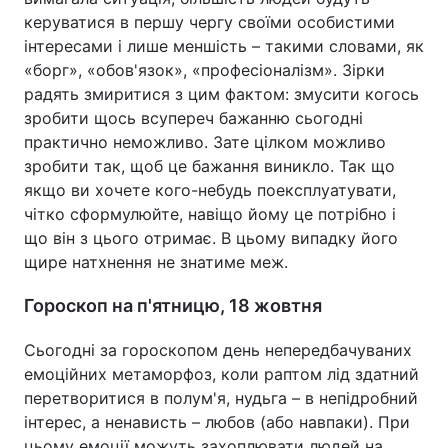
керуватися в першу чергу своїми особистими
інтересами і лише меншість – такими словами, як
«борг», «обов'язок», «професіоналізм». Зірки
радять змиритися з цим фактом: змусити когось
зробити щось всупереч бажанню сьогодні
практично неможливо. Зате цілком можливо
зробити так, щоб це бажання виникло. Так що
якщо ви хочете кого-небудь поексплуатувати,
чітко сформулюйте, навіщо йому це потрібно і
що він з цього отримає. В цьому випадку його
щире натхнення не знатиме меж.
Гороскоп на п'ятницю, 18 жовтня
Сьогодні за гороскопом день непередбачуваних
емоційних метаморфоз, коли раптом лід здатний
перетворитися в полум'я, нудьга – в непідробний
інтерес, а ненависть – любов (або навпаки). При
цьому емоції можуть захоплювати людей на