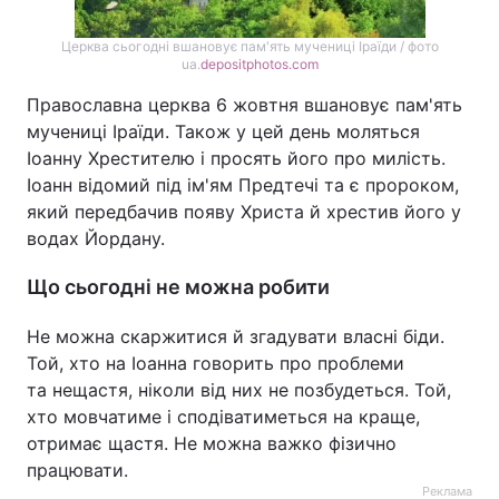
Церква сьогодні вшановує пам'ять мучениці Іраїди / фото
ua.
depositphotos.com
Православна церква 6 жовтня вшановує пам'ять
мучениці Іраїди. Також у цей день моляться
Іоанну Хрестителю і просять його про милість.
Іоанн відомий під ім'ям Предтечі та є пророком,
який передбачив появу Христа й хрестив його у
водах Йордану.
Що сьогодні не можна робити
Не можна скаржитися й згадувати власні біди.
Той, хто на Іоанна говорить про проблеми
та нещастя, ніколи від них не позбудеться. Той,
хто мовчатиме і сподіватиметься на краще,
отримає щастя. Не можна важко фізично
працювати.
Реклама