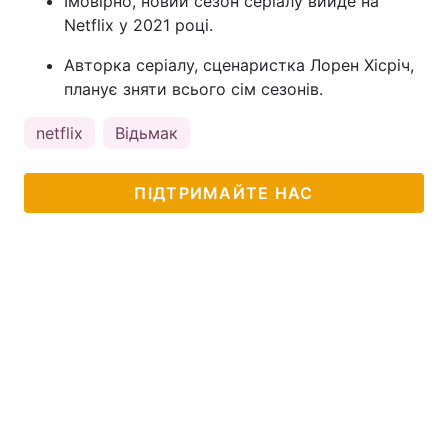
Імовірно, новий сезон серіалу вийде на
Netflix у 2021 році.
Авторка серіалу, сценаристка Лорен Хісріч,
планує зняти всього сім сезонів.
netflix
Відьмак
ПІДТРИМАЙТЕ НАС