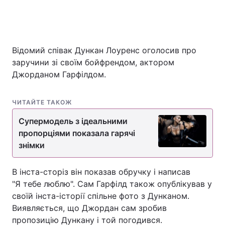
Відомий співак Дункан Лоуренс оголосив про
заручини зі своїм бойфрендом, актором
Джорданом Гарфілдом.
ЧИТАЙТЕ ТАКОЖ
Супермодель з ідеальними
пропорціями показала гарячі
знімки
В інста-сторіз він показав обручку і написав
"Я тебе люблю". Сам Гарфілд також опублікував у
своїй інста-історії спільне фото з Дунканом.
Виявляється, що Джордан сам зробив
пропозицію Дункану і той погодився.