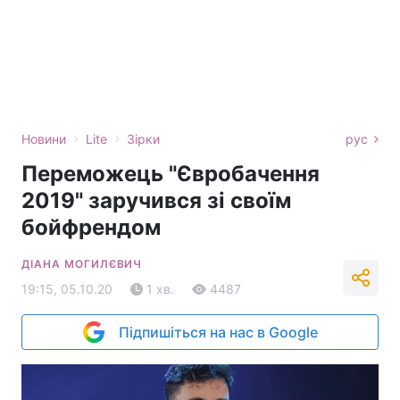
›
›
Новини
Lite
Зірки
рус
Переможець "Євробачення
2019" заручився зі своїм
бойфрендом
ДІАНА МОГИЛЄВИЧ
19:15, 05.10.20
1 хв.
4487
Підпишіться на нас в Google