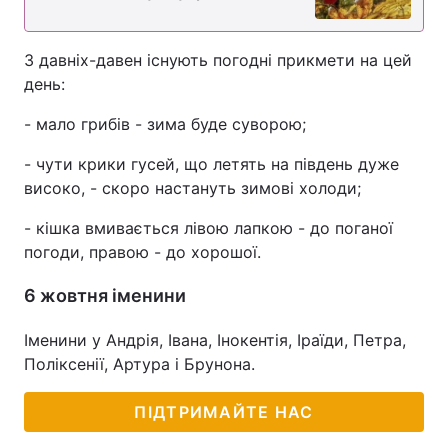
З давніх-давен існують погодні прикмети на цей
день:
- мало грибів - зима буде суворою;
- чути крики гусей, що летять на південь дуже
високо, - скоро настануть зимові холоди;
- кішка вмивається лівою лапкою - до поганої
погоди, правою - до хорошої.
6 жовтня іменини
Іменини у Андрія, Івана, Інокентія, Іраїди, Петра,
Поліксенії, Артура і Брунона.
ПІДТРИМАЙТЕ НАС