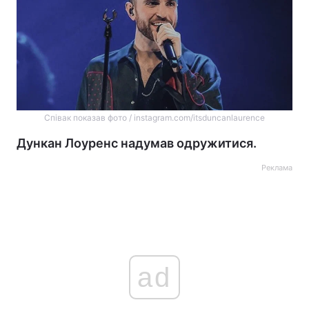
Співак показав фото / instagram.com/itsduncanlaurence
Дункан Лоуренс надумав одружитися.
Реклама
ad