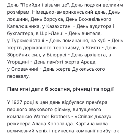
День "Прийди і візьми це", День подяки великим
Лонгріди
розмірам, Німецько-американський день, День
локшини, День борсука, День Божевільного
Капелюшника, у Казахстані - День аудитора і
Відео з Youtube
Статті
бухгалтера, в Шрі-Ланці - День вчителя,
у Туркменістані - День поминання, на Кубі - День
Інтерв'ю
Думки
жертв державного тероризму, в Єгипті - День
Архів
Вакансії
Збройних сил, у Білорусі - День архівіста, в
Угорщині - День пам'яті жертв Арада,
Контакти
у Словаччині - День жертв Дукельського
перевалу.
Послуги
Пам'ятні дати 6 жовтня, річниці та події
У 1927 році в цей день відбулася прем'єра
першого звукового фільму, випущеного
компанією Warner Brothers - «Співак джазу»
режисера Алана Кросланда. Картина мала
величезний успіх і принесла компанії прибуток