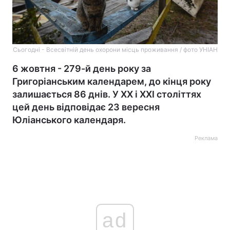
Сьогодні - Всесвітній день охорони місць проживання / фото УНІАН
6 жовтня - 279-й день року за
Григоріанським календарем, до кінця року
залишається 86 днів. У XX і XXI століттях
цей день відповідає 23 вересня
Юліанського календаря.
Реклама
ad