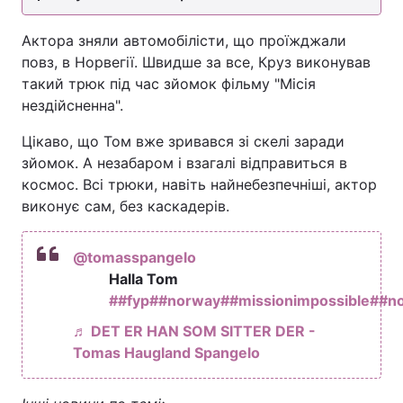
Актора зняли автомобілісти, що проїжджали
повз, в Норвегії. Швидше за все, Круз виконував
такий трюк під час зйомок фільму "Місія
нездійсненна".
Цікаво, що Том вже зривався зі скелі заради
зйомок. А незабаром і взагалі відправиться в
космос. Всі трюки, навіть найнебезпечніші, актор
виконує сам, без каскадерів.
@tomasspangelo
Halla Tom
##fyp
##norway
##missionimpossible
##n
♬ DET ER HAN SOM SITTER DER -
Tomas Haugland Spangelo