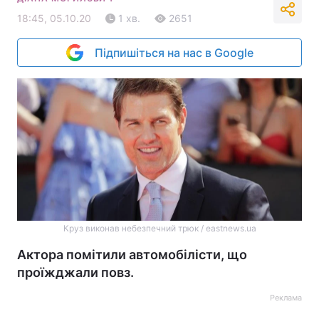
18:45, 05.10.20
1 хв.
2651
Підпишіться на нас в Google
Круз виконав небезпечний трюк / eastnews.ua
Актора помітили автомобілісти, що
проїжджали повз.
Реклама