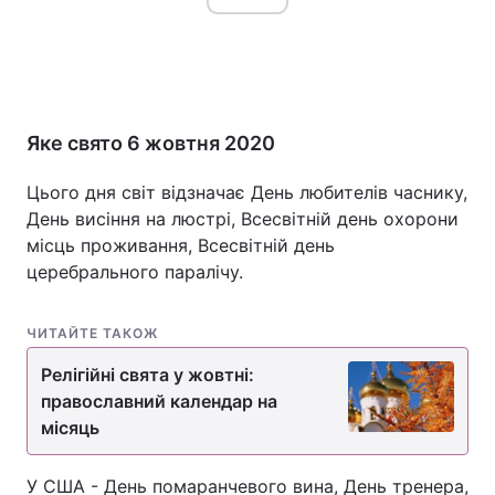
Головна
Війна
Яке свято 6 жовтня 2020
Україна
Політика
Цього дня світ відзначає День любителів часнику,
Економіка
Світ
День висіння на люстрі, Всесвітній день охорони
Спорт
Наука
місць проживання, Всесвітній день
церебрального паралічу.
Техно і зв'язок
Лайт
ЧИТАЙТЕ ТАКОЖ
Зброя
Інциденти
Релігійні свята у жовтні:
Здоров'я
Туризм
православний календар на
місяць
Цікавинки
Погода
Екологія
Регіони
У США - День помаранчевого вина, День тренера,