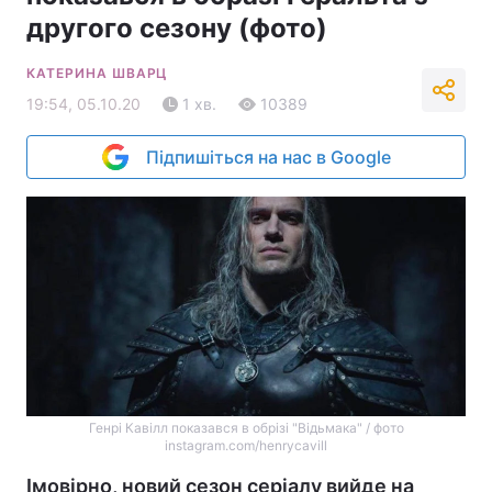
другого сезону (фото)
КАТЕРИНА ШВАРЦ
19:54, 05.10.20
1 хв.
10389
Підпишіться на нас в Google
Генрі Кавілл показався в обрізі "Відьмака" / фото
instagram.com/henrycavill
Імовірно, новий сезон серіалу вийде на