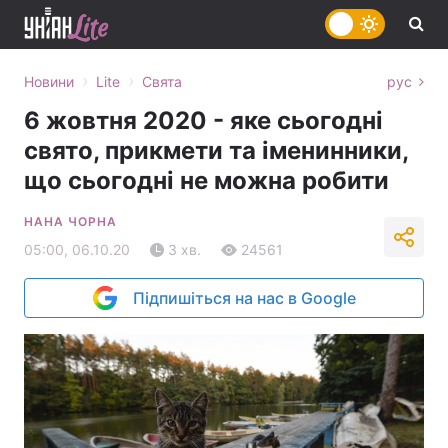
›
›
Новини
Lite
Свята
рус
6 жовтня 2020 - яке сьогодні
свято, прикмети та іменинники,
що сьогодні не можна робити
НАНА ЧОРНА
05:00, 06.10.20
3 хв.
24561
Підпишіться на нас в Google