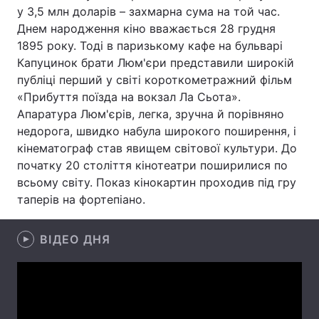
у 3,5 млн доларів – захмарна сума на той час.
Тема оформлення
Днем народження кіно вважається 28 грудня
1895 року. Тоді в паризькому кафе на бульварі
Капуцинок брати Люм'єри представили широкій
публіці перший у світі короткометражний фільм
«Прибуття поїзда на вокзал Ла Сьота».
Апаратура Люм'єрів, легка, зручна й порівняно
недорога, швидко набула широкого поширення, і
кінематограф став явищем світової культури. До
початку 20 століття кінотеатри поширилися по
всьому світу. Показ кінокартин проходив під гру
таперів на фортепіано.
ВІДЕО ДНЯ