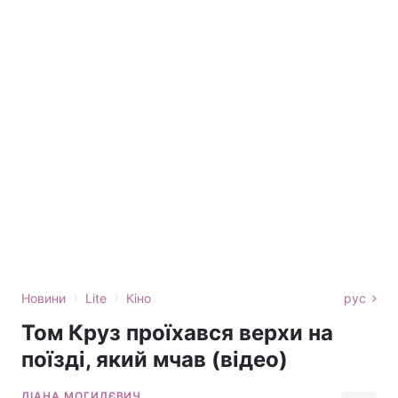
›
›
Новини
Lite
Кіно
рус
Том Круз проїхався верхи на
поїзді, який мчав (відео)
ДІАНА МОГИЛЄВИЧ