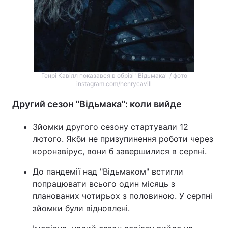
Генрі Кавілл показався в обрізі "Відьмака" / фото
instagram.com/henrycavill
Другий сезон "Відьмака": коли вийде
Зйомки другого сезону стартували 12
лютого. Якби не призупинення роботи через
коронавірус, вони б завершилися в серпні.
До пандемії над "Відьмаком" встигли
попрацювати всього один місяць з
планованих чотирьох з половиною. У серпні
зйомки були відновлені.