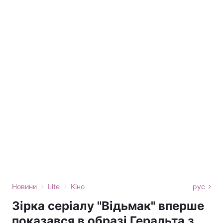
›
›
Новини
Lite
Кіно
рус
Зірка серіалу "Відьмак" вперше
показався в образі Геральта з