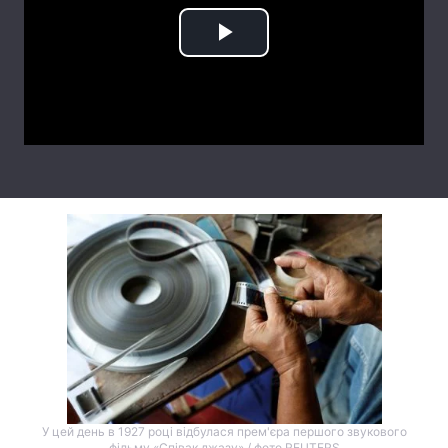
Play
Video
У цей день в 1927 році відбулася прем'єра першого звукового
фільму «Співак джазу» / фото REUTERS