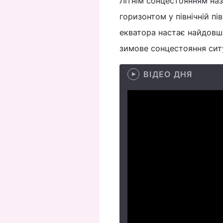
Літнім сонцестоянням на
горизонтом у північній пів
екватора настає найдовши
зимове сонцестояння сит
ВІДЕО ДНЯ