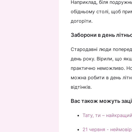
Наприклад, біля подружнь
обідньому столі, щоб прим
догоріти.
Заборони в день літнь
Стародавні люди попередж
день року. Вірили, що як
практично неможливо. Но
можна робити в день літн
відтінків.
Вас також можуть заці
Тату, ти – найкращий
21 червня - неймовір