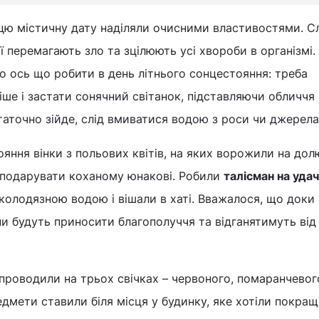
 цю містичну дату наділяли очисними властивостями. С
ії перемагають зло та зцілюють усі хвороби в організмі
то ось що робити в день літнього сонцестояння: треба
ше і застати сонячний світанок, підставляючи обличч
аточно зійде, слід вмиватися водою з роси чи джерела
ояння вінки з польових квітів, на яких ворожили на дол
 подарувати коханому юнакові. Робили
талісман на уда
колодязною водою і вішали в хаті. Вважалося, що доки
ни будуть приносити благополуччя та відганятимуть від
проводили на трьох свічках – червоного, помаранчевог
едмети ставили біля місця у будинку, яке хотіли покращ