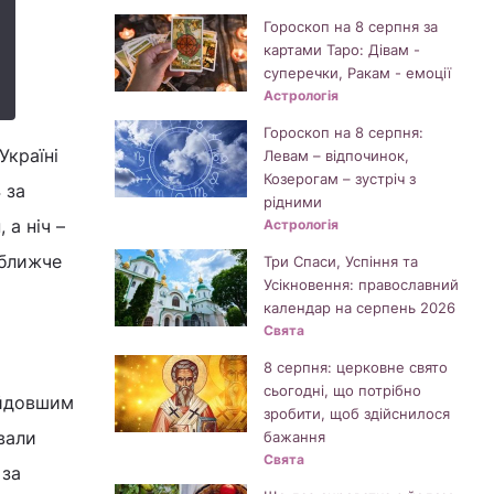
Гороскоп на 8 серпня за
картами Таро: Дівам -
суперечки, Ракам - емоції
Астрологія
Гороскоп на 8 серпня:
Україні
Левам – відпочинок,
Козерогам – зустріч з
 за
рідними
 а ніч –
Астрологія
 ближче
Три Спаси, Успіння та
Усікновення: православний
календар на серпень 2026
Свята
8 серпня: церковне свято
сьогодні, що потрібно
айдовшим
зробити, щоб здійснилося
ували
бажання
Свята
 за