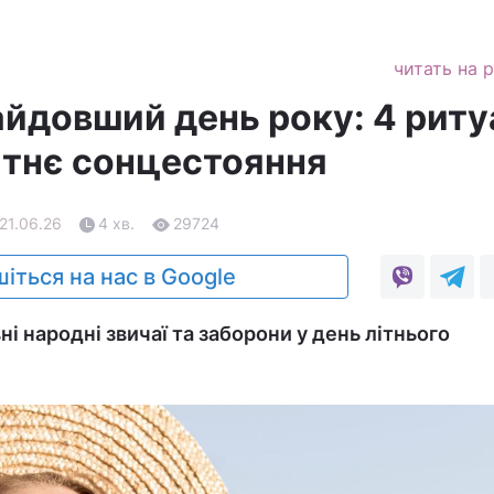
читать на 
айдовший день року: 4 рит
літнє сонцестояння
 21.06.26
4 хв.
29724
іться на нас в Google
і народні звичаї та заборони у день літнього