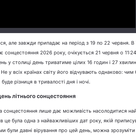
я, але завжди припадає на період з 19 по 22 червня. В 
є сонцестояння 2026 року, очікується 21 червня о 11:24
нь у столиці день триватиме цілих 16 годин і 27 хвилин,
 Не у всіх країнах світу його відчувають однаково: чим
уде різниця в тривалості дня і ночі.
день літнього сонцестояння
ва сонцестояння лише дає можливість насолодитися н
ків це була одна з найважливіших дат року, якій припис
ими були давні вірування про цей день, можна зрозуміти