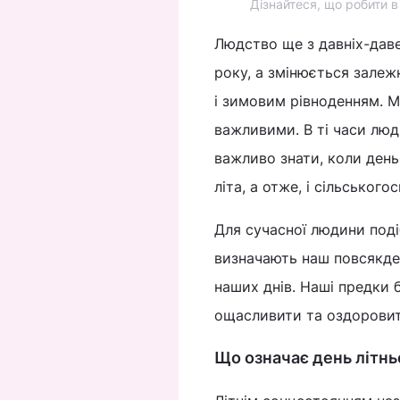
Дізнайтеся, що робити в
Людство ще з давніх-дав
року, а змінюється залеж
і зимовим рівноденням. Ма
важливими. В ті часи люд
важливо знати, коли день
літа, а отже, і сільськог
Для сучасної людини подіб
визначають наш повсякден
наших днів. Наші предки б
ощасливити та оздоровити
Що означає день літнь