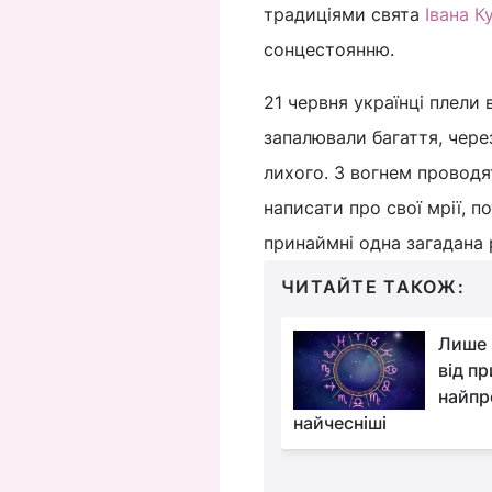
традиціями свята
Івана К
сонцестоянню.
21 червня українці плели 
запалювали багаття, чере
лихого. З вогнем проводя
написати про свої мрії, п
принаймні одна загадана 
ЧИТАЙТЕ ТАКОЖ:
Що робити, якщо
Лише 
знайшли монети на
від п
могилі: чи можна їх
найпр
и подіти
найчесніші