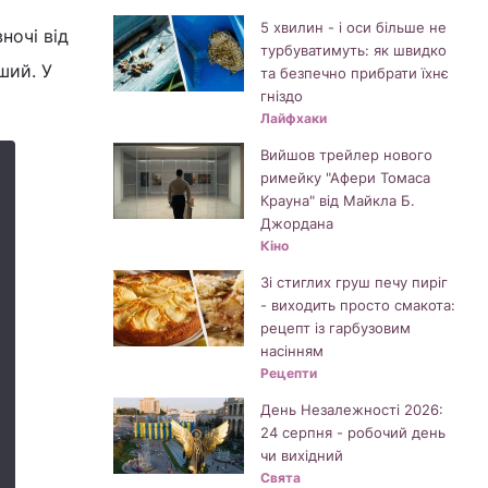
5 хвилин - і оси більше не
вночі від
турбуватимуть: як швидко
ший. У
та безпечно прибрати їхнє
гніздо
Лайфхаки
Вийшов трейлер нового
римейку "Афери Томаса
Крауна" від Майкла Б.
Джордана
Кіно
Зі стиглих груш печу пиріг
- виходить просто смакота:
рецепт із гарбузовим
насінням
Рецепти
День Незалежності 2026:
24 серпня - робочий день
чи вихідний
Свята