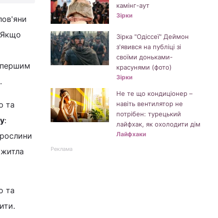
камінг-аут
Зірки
лов'яни
. Якщо
Зірка "Одіссеї" Деймон
з'явився на публіці зі
своїми доньками-
я першим
красунями (фото)
Зірки
.
Не те що кондиціонер –
ю та
навіть вентилятор не
потрібен: турецький
чу
:
лайфхак, як охолодити дім
Лайфхаки
 рослини
Реклама
 житла
о та
ити.