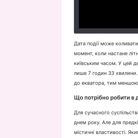
Дата події може коливатис
момент, коли настане літн
київським часом. У цей де
лише 7 годин 33 хвилини.
до екватора, тим меншою б
Що потрібно робити в 
Для сучасного суспільст
днем ​​року. Але для пред
містичні властивості. Як