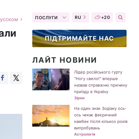
RU
+20
ПОСЛУГИ
русском
уали
ПІДТРИМАЙТЕ НАС
ЛАЙТ НОВИНИ
Лідер російського гурту
"Ногу свело!" вперше
назвав справжню причину
приїзду в Україну
Зірки
На один знак Зодіаку ось-
ось чекає феєричний
камбек після кількох років
випробувань
Астрологія