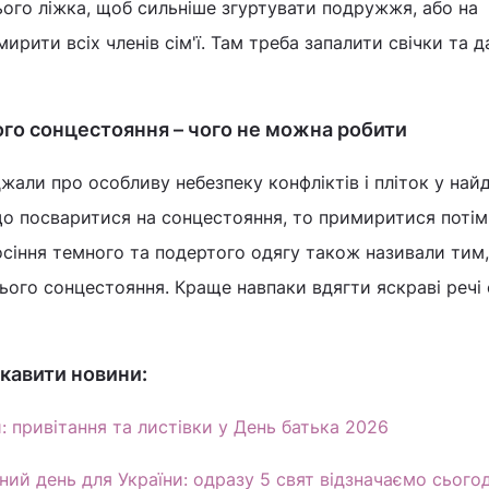
ого ліжка, щоб сильніше згуртувати подружжя, або на
ирити всіх членів сім'ї. Там треба запалити свічки та д
ого сонцестояння – чого не можна робити
али про особливу небезпеку конфліктів і пліток у на
що посваритися на сонцестояння, то примиритися потім
сіння темного та подертого одягу також називали тим,
ього сонцестояння. Краще навпаки вдягти яскраві речі
кавити новини:
: привітання та листівки у День батька 2026
ний день для України: одразу 5 свят відзначаємо сьогод