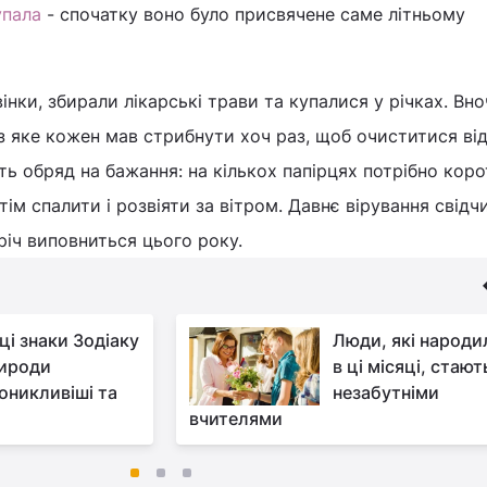
упала
- спочатку воно було присвячене саме літньому
вінки, збирали лікарські трави та купалися у річках. Вно
з яке кожен мав стрибнути хоч раз, щоб очиститися ві
ть обряд на бажання: на кількох папірцях потрібно кор
отім спалити і розвіяти за вітром. Давнє вірування свідч
річ виповниться цього року.
ці знаки Зодіаку
Люди, які народи
рироди
в ці місяці, стают
оникливіші та
незабутніми
вчителями