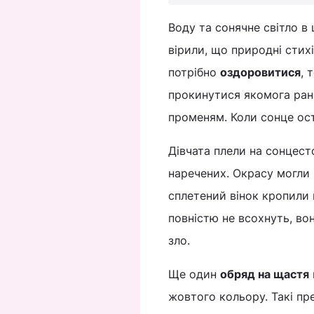
Воду та сонячне світло в
вірили, що природні стих
потрібно
оздоровитися
, 
прокинутися якомога рані
променям. Коли сонце ост
Дівчата плели на сонцест
наречених. Окрасу могли
сплетений вінок кропили 
повністю не всохнуть, во
зло.
Ще один
обряд на щастя
жовтого кольору. Такі пр