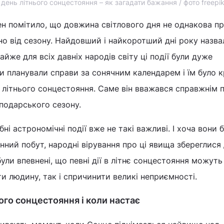
 день літнього сонцестояння – як загадати бажання / фото freepi
ен помітило, що довжина світлового дня не однакова п
но від сезону. Найдовший і найкоротший дні року назва
йже для всіх давніх народів світу ці події були дуже
и планували справи за сонячним календарем і їм було 
 літнього сонцестояння. Саме він вважався справжнім 
осподарського сезону.
ні астрономічні події вже не такі важливі. І хоча вони 
ний побут, народні вірування про ці явища збереглися
ули впевнені, що певні дії в літнє сонцестояння можуть
 людину, так і спричинити великі неприємності.
ого сонцестояння і коли настає