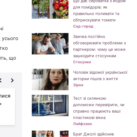
Що дає сироватка з йодом
для помідорів: як
правильно поливати та
обприскувати томати
Сад-город
чі
Звичка постійно
д усього
обговорювати проблеми з
отко
партнером: чому це може
зашкодити стосункам
ить, що
Стосунки
Чоловік відомої української
акторки пішов з життя
Зірки
лися
Що робити, якщо
Тест зі склянкою
ь
знайшли монети на
допоможе перевірити, чи
могилі: чи можна їх
справно працюють ваші
брати і куди подіти
н
пластикові вікна
Лайфхаки
Брат Джолі здійснив