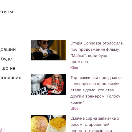
ати їм
Студія Lionsgate оголосила
йдовший
про продовження фільму
"Майкл": коли буде
 буде
прем'єра
 що не
Кіно
 сонячних
Торт заввишки понад метр
і несподівана пропозиція:
стало відомо, хто став
другим тренером "Голосу
країни"
Шоу
Смачна сирна запіканка з
рисом: старовинний
ні
рецепт по-українськи