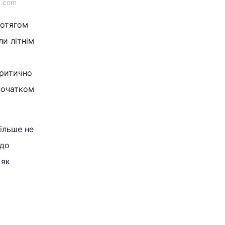
k.com
ротягом
ли літнім
критично
початком
більше не
 до
 як