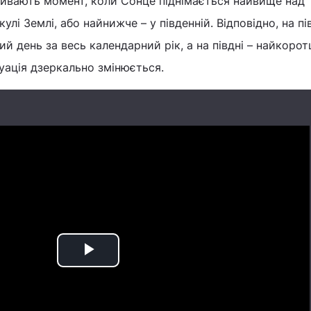
зивають момент, коли Сонце піднімається найвище над
кулі Землі, або найнижче – у південній. Відповідно, на пі
й день за весь календарний рік, а на півдні – найкорот
уація дзеркально змінюється.
Play
Video