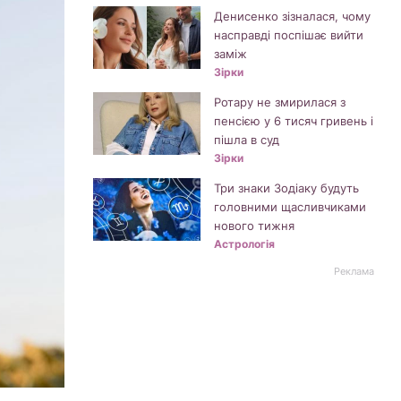
Денисенко зізналася, чому
насправді поспішає вийти
заміж
Зірки
Ротару не змирилася з
пенсією у 6 тисяч гривень і
пішла в суд
Зірки
Три знаки Зодіаку будуть
головними щасливчиками
нового тижня
Астрологія
Реклама