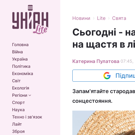
›
›
Новини
Lite
Свята
Сьогодні - н
на щастя в 
Головна
Війна
Україна
Катерина Пулатова
07:45,
Політика
Економіка
Підпиш
Світ
Екологія
Запам'ятайте стародавн
Регіони
сонцестояння.
Спорт
Наука
Техно і зв'язок
Лайт
Зброя