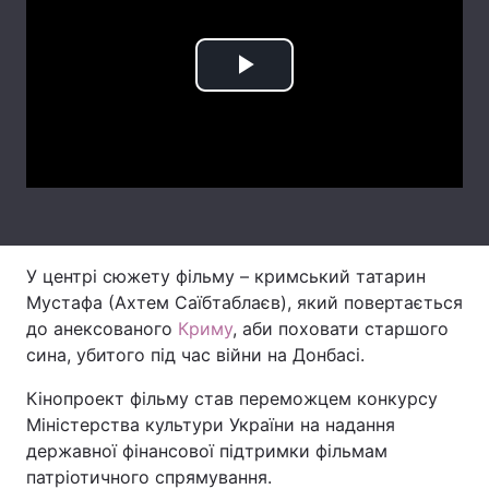
Лонгріди
Play
Відео з Youtube
Статті
Video
Інтерв'ю
Думки
Архів
Вакансії
Контакти
У центрі сюжету фільму – кримський татарин
Послуги
Мустафа (Ахтем Саїбтаблаєв), який повертається
до анексованого
Криму
, аби поховати старшого
сина, убитого під час війни на Донбасі.
Кінопроект фільму став переможцем конкурсу
Міністерства культури України на надання
державної фінансової підтримки фільмам
патріотичного спрямування.