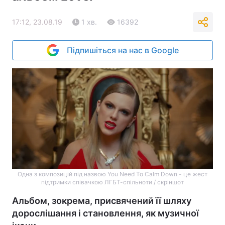
17:12, 23.08.19
1 хв.
16392
Підпишіться на нас в Google
Одна з композицій під назвою You Need To Calm Down - це жест
підтримки співачкою ЛГБТ-спільноти / скріншот
Альбом, зокрема, присвячений її шляху
дорослішання і становлення, як музичної