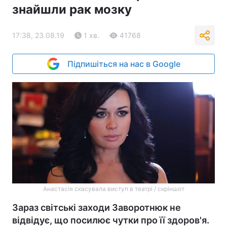
знайшли рак мозку
17:38, 23.08.19
1 хв.
41768
Підпишіться на нас в Google
Анастасія скасувала виступ в театрі / скріншот
Зараз світські заходи Заворотнюк не
відвідує, що посилює чутки про її здоров'я.