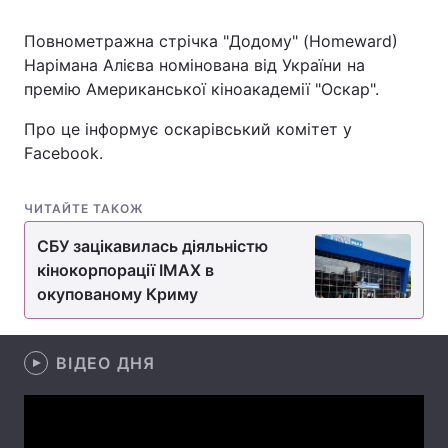
Повнометражна стрічка "Додому" (Homeward)
Нарімана Алієва номінована від України на
Головна
Війна
премію Американської кіноакадемії "Оскар".
Про це інформує оскарівський комітет у
Україна
Політика
Facebook.
Економіка
Світ
ЧИТАЙТЕ ТАКОЖ
Спорт
Наука
СБУ зацікавилась діяльністю
Техно і зв'язок
Лайт
кінокорпорації IMAX в
окупованому Криму
Зброя
Інциденти
Здоров'я
Туризм
ВІДЕО ДНЯ
Цікавинки
Погода
Екологія
Регіони