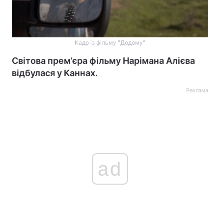
Кадр із фільму "Додому"
Світова прем’єра фільму Нарімана Алієва
відбулася у Каннах.
Реклама
ad