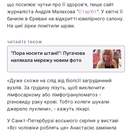
що посилює чутки про її здоров'я, пише сайт
журналіста Андрія Малахова "
СтарХіт
". У квітні її
бачили в Єревані на відкритті ювелірного салону.
На шиї зірки помітили шрам.
ЧИТАЙТЕ ТАКОЖ
"Пора носити штані!": Пугачова
налякала мережу новим фото
«Дуже схоже на слід від біопсії загрудинний
вузлів. За грудину лізуть, щоб виключити
лімфосаркому або лімфогрануломатоз -
різновиду раку крові. Тобто колеги шукали
джерело пухлини», - кажуть лікарі.
У Санкт-Петербурзі восьмого серпня у виставі
«Всі чоловіки роблять це» Анастасію замінила