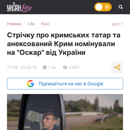
›
›
Новини
Lite
Кіно
рус
Стрічку про кримських татар та
анексований Крим номінували
на "Оскар" від України
17:58, 23.08.19
1 хв.
3383
Підпишіться на нас в Google