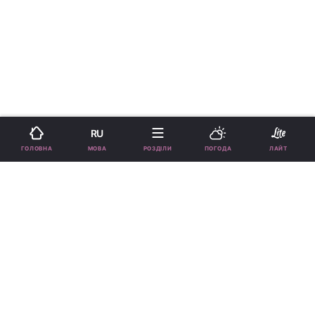
RU
МОВА
ГОЛОВНА
РОЗДІЛИ
ПОГОДА
ЛАЙТ
›
›
Новини
Lite
Зірки
рус
Екс-"віагра" вийшла на сцену у
відвертому вбранні та
"засвітила" принади (фото)