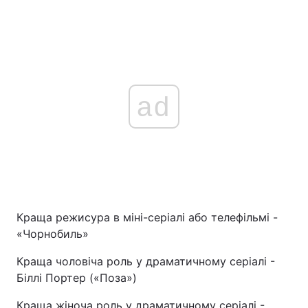
ad
Краща режисура в міні-серіалі або телефільмі -
«Чорнобиль»
Краща чоловіча роль у драматичному серіалі -
Біллі Портер («Поза»)
Краща жіноча роль у драматичному серіалі -