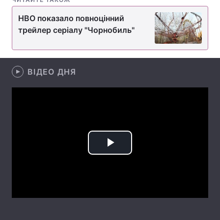
Лонгріди
HBO показало повноцінний
трейлер серіалу "Чорнобиль"
Відео з Youtube
Статті
Інтерв'ю
Думки
ВІДЕО ДНЯ
Архів
Вакансії
Контакти
Послуги
Play
Video