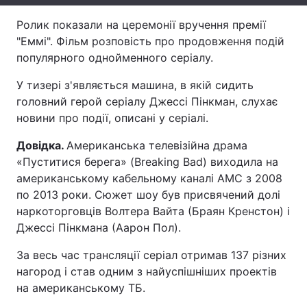
Тема оформлення
Ролик показали на церемонії вручення премії
"Еммі". Фільм розповість про продовження подій
популярного однойменного серіалу.
У тизері з'являється машина, в якій сидить
головний герой серіалу Джессі Пінкман, слухає
новини про події, описані у серіалі.
Довідка.
Американська телевізійна драма
«Пуститися берега» (Breaking Bad) виходила на
американському кабельному каналі AMC з 2008
по 2013 роки. Сюжет шоу був присвячений долі
наркоторговців Волтера Вайта (Браян Кренстон) і
Джессі Пінкмана (Аарон Пол).
За весь час трансляції серіал отримав 137 різних
нагород і став одним з найуспішніших проектів
на американському ТБ.