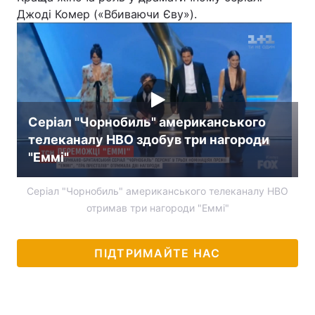
Джоді Комер («Вбиваючи Єву»).
Серіал "Чорнобиль" американського
телеканалу HBO здобув три нагороди
"Еммі"
Серіал "Чорнобиль" американського телеканалу HBO
отримав три нагороди "Еммі"
ПІДТРИМАЙТЕ НАС