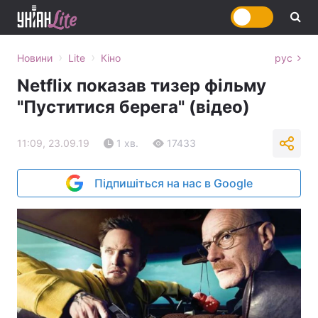
›
›
Новини
Lite
Кіно
рус
Netflix показав тизер фільму
"Пуститися берега" (відео)
11:09, 23.09.19
1 хв.
17433
Підпишіться на нас в Google