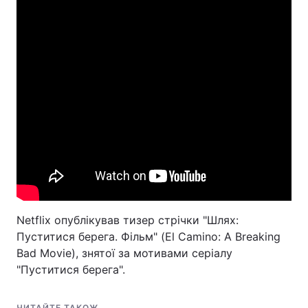
Головна
Війна
Україна
Політика
Економіка
Світ
Спорт
Наука
Техно і зв'язок
Лайт
Зброя
Інциденти
Netflix опублікував тизер стрічки "Шлях:
Пуститися берега. Фільм" (El Camino: A Breaking
Здоров'я
Туризм
Bad Movie), знятої за мотивами серіалу
"Пуститися берега".
Цікавинки
Погода
Екологія
Регіони
ЧИТАЙТЕ ТАКОЖ