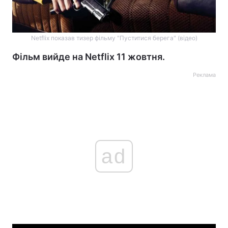
Netflix показав тизер фільму "Пуститися берега" (відео)
Фільм вийде на Netflix 11 жовтня.
Реклама
ad