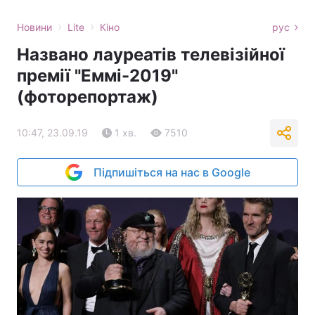
›
›
Новини
Lite
Кіно
рус
Названо лауреатів телевізійної
премії "Еммі-2019"
(фоторепортаж)
10:47, 23.09.19
1 хв.
7510
Підпишіться на нас в Google