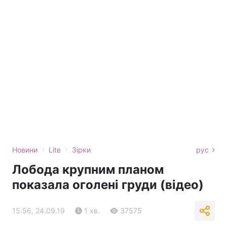
›
›
Новини
Lite
Зірки
рус
Лобода крупним планом
показала оголені груди (відео)
15:56, 24.09.19
1 хв.
37575