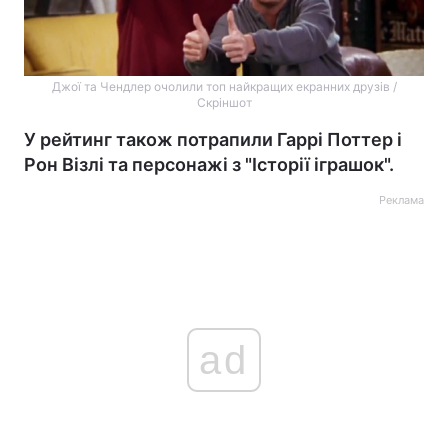
Джої та Чендлер очолили топ найкращих екранних друзів /
Скріншот
У рейтинг також потрапили Гаррі Поттер і
Рон Візлі та персонажі з "Історії іграшок".
Реклама
ad