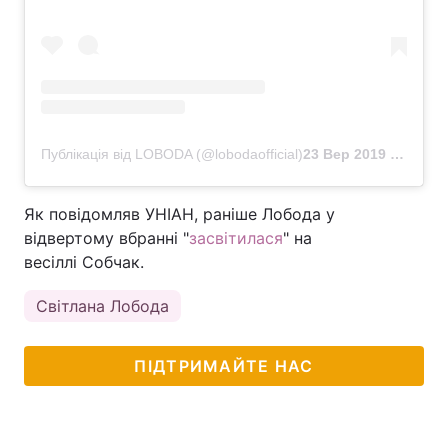
Публікація від LOBODA (@lobodaofficial)
23 Вер 2019 о 7:50 PDT
Як повідомляв УНІАН, раніше Лобода у
відвертому вбранні "
засвітилася
" на
весіллі Собчак.
Світлана Лобода
ПІДТРИМАЙТЕ НАС