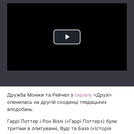
Лонгріди
Відео з Youtube
Статті
Інтерв'ю
Думки
Play
Архів
Вакансії
Video
Контакти
Послуги
Дружба Моніки та Рейчел з
серіалу
«Друзі»
опинилась на другій сходинці глядацьких
вподобань.
Гаррі Поттер і Рон Візлі («Гаррі Поттер») були
третіми в опитуванні, Вуді та Базз («Історія