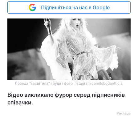
Підпишіться на нас в Google
Лобода "засвітила" груди / фото instagram.com/lobodaofficial
Відео викликало фурор серед підписників
співачки.
Реклама