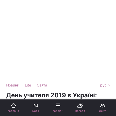
›
›
Новини
Lite
Свята
рус
День учителя 2019 в Україні:
коли відзначається та як
RU
привітати педагогів
МОВА
ГОЛОВНА
РОЗДІЛИ
ПОГОДА
ЛАЙТ