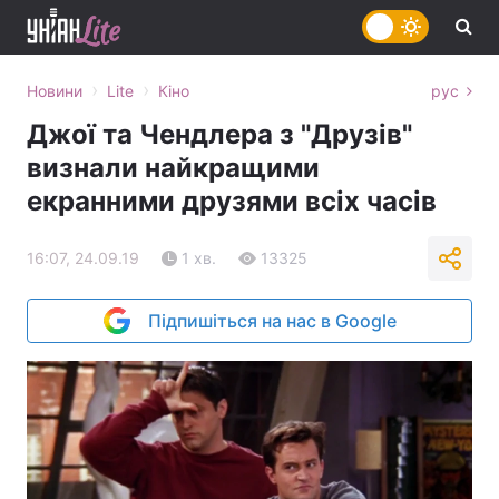
›
›
Новини
Lite
Кіно
рус
Джої та Чендлера з "Друзів"
визнали найкращими
екранними друзями всіх часів
16:07, 24.09.19
1 хв.
13325
Підпишіться на нас в Google