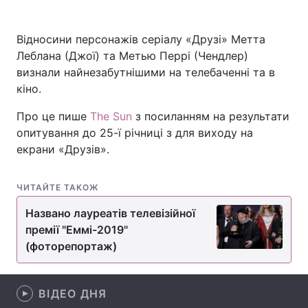
Відносини персонажів серіалу «Друзі» Метта
Леблана (Джої) та Метью Перрі (Чендлер)
Головна
Війна
визнали найнезабутнішими на телебаченні та в
кіно.
Україна
Політика
Про це пише
The Sun
з посиланням на результати
Економіка
Світ
опитування до 25-ї річниці з для виходу на
екрани «Друзів».
Спорт
Наука
Техно і зв'язок
Лайт
ЧИТАЙТЕ ТАКОЖ
Зброя
Інциденти
Названо лауреатів телевізійної
премії "Еммі-2019"
Здоров'я
Туризм
(фоторепортаж)
Цікавинки
Погода
ВІДЕО ДНЯ
Екологія
Регіони