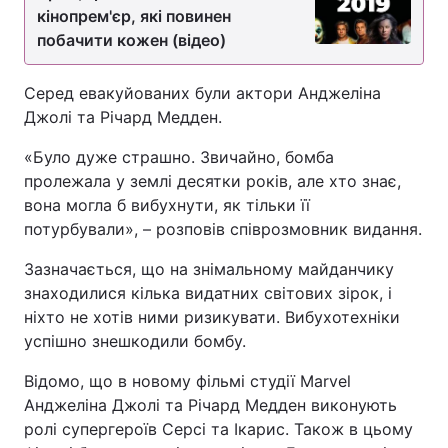
кінопрем'єр, які повинен
побачити кожен (відео)
Серед евакуйованих були актори Анджеліна
Джолі та Річард Медден.
«Було дуже страшно. Звичайно, бомба
пролежала у землі десятки років, але хто знає,
вона могла б вибухнути, як тільки її
потурбували», – розповів співрозмовник видання.
Зазначається, що на знімальному майданчику
знаходилися кілька видатних світових зірок, і
ніхто не хотів ними ризикувати. Вибухотехніки
успішно знешкодили бомбу.
Відомо, що в новому фільмі студії Marvel
Анджеліна Джолі та Річард Медден виконують
ролі супергероїв Серсі та Ікарис. Також в цьому