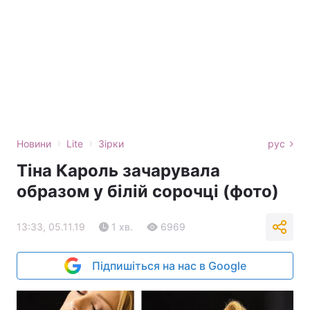
›
›
Новини
Lite
Зірки
рус
Тіна Кароль зачарувала
образом у білій сорочці (фото)
13:33, 05.11.19
1 хв.
6969
Підпишіться на нас в Google