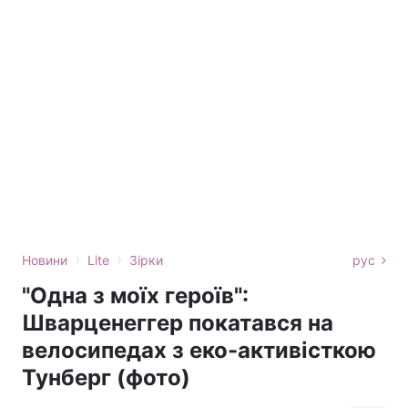
›
›
Новини
Lite
Зірки
рус
"Одна з моїх героїв":
Шварценеггер покатався на
велосипедах з еко-активісткою
Тунберг (фото)