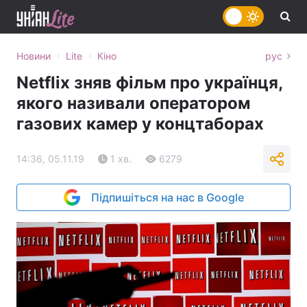
›
›
Новини
Lite
Кіно
рус
Netflix зняв фільм про українця,
якого називали оператором
газових камер у концтаборах
14:36, 05.11.19
1 хв.
6279
Підпишіться на нас в Google