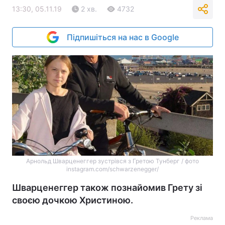
13:30, 05.11.19
2 хв.
4732
Підпишіться на нас в Google
Арнольд Шварценеггер зустрівся з Гретою Тунберг / фото
instagram.com/schwarzenegger/
Шварценеггер також познайомив Грету зі
своєю дочкою Христиною.
Реклама