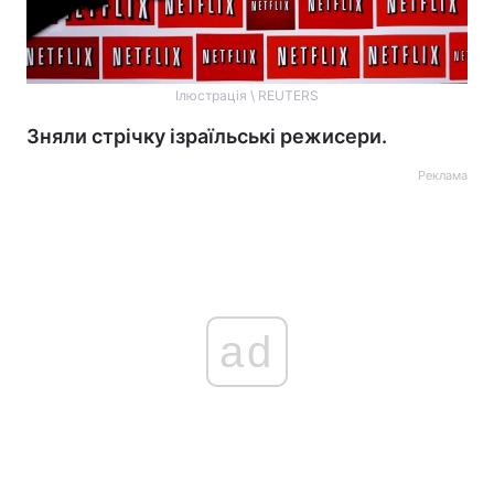
Ілюстрація \ REUTERS
Зняли стрічку ізраїльські режисери.
Реклама
ad