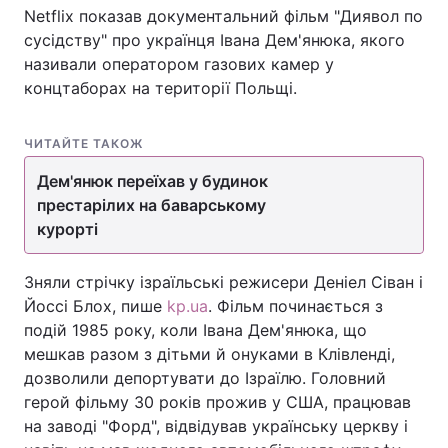
Netflix показав документальний фільм "Диявол по
сусідству" про українця Івана Дем'янюка, якого
називали оператором газових камер у
Головна
Війна
концтаборах на території Польщі.
Україна
Політика
ЧИТАЙТЕ ТАКОЖ
Економіка
Світ
Дем'янюк переїхав у будинок
престарілих на баварському
Спорт
Наука
курорті
Техно і зв'язок
Лайт
Зняли стрічку ізраїльські режисери Деніел Сіван і
Йоссі Блох, пише
kp.ua
. Фільм починається з
Зброя
Інциденти
подій 1985 року, коли Івана Дем'янюка, що
Здоров'я
Туризм
мешкав разом з дітьми й онуками в Клівленді,
дозволили депортувати до Ізраїлю. Головний
Цікавинки
Погода
герой фільму 30 років прожив у США, працював
на заводі "Форд", відвідував українську церкву і
Екологія
Регіони