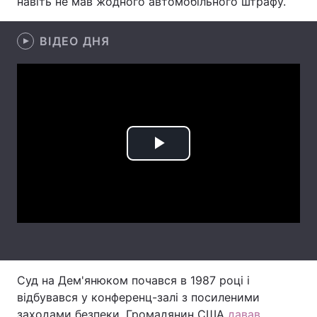
навіть не мав жодного автомобільного штрафу.
Лонгріди
ВІДЕО ДНЯ
Відео з Youtube
Статті
Інтерв'ю
Думки
Архів
Вакансії
Play
Контакти
Video
Послуги
Суд на Дем'янюком почався в 1987 році і
відбувався у конференц-залі з посиленими
заходами безпеки. Громадянин США
давав