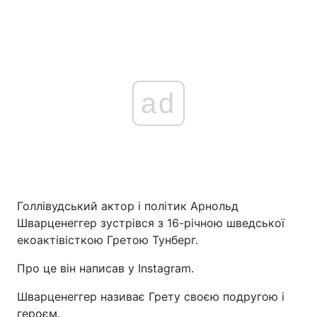
ad
Голлівудський актор і політик Арнольд
Шварценеггер зустрівся з 16-річною шведської
екоактівісткою Гретою Тунберг.
Про це він написав у Instagram.
Шварценеггер називає Грету своєю подругою і
героєм.