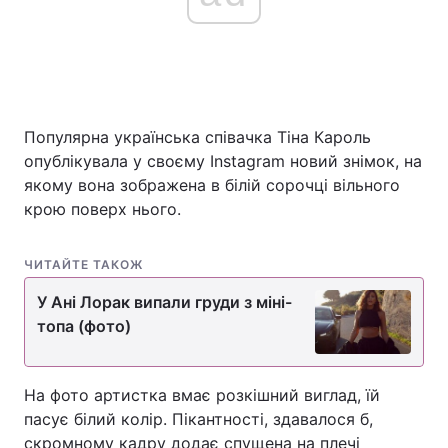
Популярна українська співачка Тіна Кароль
опублікувала у своєму Instagram новий знімок, на
якому вона зображена в білій сорочці вільного
крою поверх нього.
ЧИТАЙТЕ ТАКОЖ
У Ані Лорак випали груди з міні-
топа (фото)
На фото артистка вмає розкішний виглад, їй
пасує білий колір. Пікантності, здавалося б,
скромному кадру додає спущена на плечі