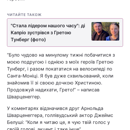
ЧИТАЙТЕ ТАКОЖ
"Стала лідером нашого часу": ді
Капріо зустрівся з Гретою
Тунберг (фото)
“Було чудово на минулому тижні побачитися з
моєю подругою і однією з моїх героїв Гретою
Тунберг, і разом покататися на велосипеді по
Санта-Моніці. Я був дуже схвильований, коли
знайомив її зі своєю дочкою Христиною.
Продовжуй надихати, Грето!” – написав
Шварценеггер.
У коментарях відзначився друг Арнольда
Шварценеггера, голлівудський актор Джеймс
Белуші: “Коли я читаю це, я чую твій голос у
своїй голові, акцент і таке інше”.