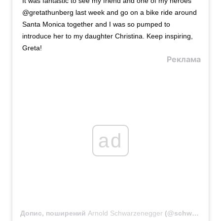
It was fantastic to see my friend and one of my heroes
@gretathunberg last week and go on a bike ride around
Santa Monica together and I was so pumped to
introduce her to my daughter Christina. Keep inspiring,
Greta!
Реклама
ad
Допис, поширений
Arnold Schwarzenegger
(@schwarzenegger)