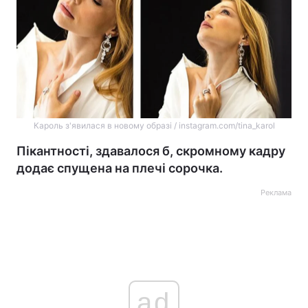
Кароль з'явилася в новому образі / instagram.com/tina_karol
Пікантності, здавалося б, скромному кадру
додає спущена на плечі сорочка.
Реклама
ad