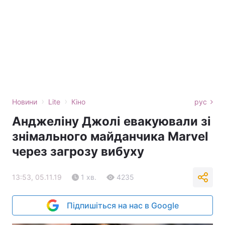
›
›
Новини
Lite
Кіно
рус
Анджеліну Джолі евакуювали зі
знімального майданчика Marvel
через загрозу вибуху
13:53, 05.11.19
1 хв.
4235
Підпишіться на нас в Google