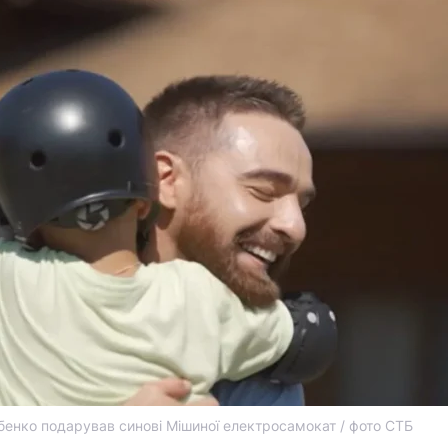
бенко подарував синові Мішиної електросамокат / фото СТБ