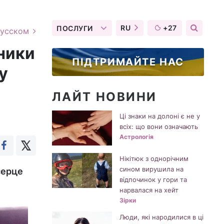
RU
+27
ПОСЛУГИ
русском
сники
ПІДТРИМАЙТЕ НАС
у
ЛАЙТ НОВИНИ
Ці знаки на долоні є не у
всіх: що вони означають
Астрологія
Нікітюк з однорічним
сином вирушила на
серце
відпочинок у гори та
нарвалася на хейт
Зірки
Люди, які народилися в ці