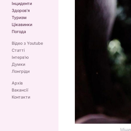
Інциденти
Здоров'я
Туризм
Цікавинки
Погода
Відео з Youtube
Статті
Інтерв'ю
Думки
Лонгріди
Архів
Вакансії
Контакти
Міши