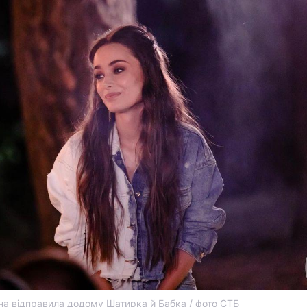
на відправила додому Шатирка й Бабка / фото СТБ