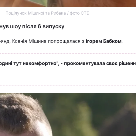
Поцілунок Мішиної та Рибака / фото СТБ
нув шоу після 6 випуску
оянд, Ксенія Мішина попрощалася з
Ігорем Бабком
.
людині тут некомфортно", - прокоментувала своє рішенн