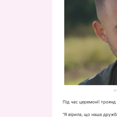
І
Під час церемонії троян
"Я вірила, що наша дружб