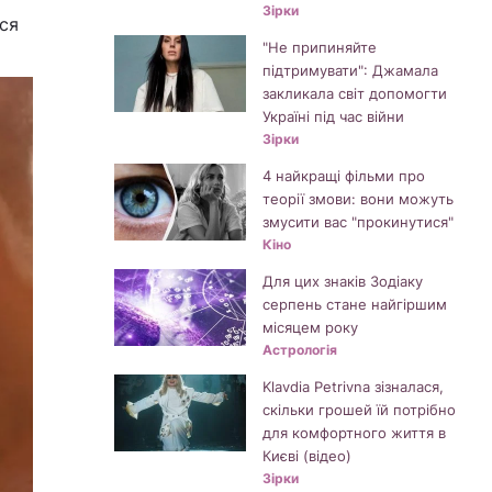
Зірки
ся
"Не припиняйте
підтримувати": Джамала
закликала світ допомогти
Україні під час війни
Зірки
4 найкращі фільми про
теорії змови: вони можуть
змусити вас "прокинутися"
Кіно
Для цих знаків Зодіаку
серпень стане найгіршим
місяцем року
Астрологія
Klavdia Petrivna зізналася,
скільки грошей їй потрібно
для комфортного життя в
Києві (відео)
Зірки