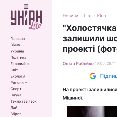
›
›
Новини
Lite
Кіно
"Холостячка"
залишили шо
Головна
Війна
проекті (фот
Україна
Політика
Ольга Робейко
19:00, 28.11
Економіка
Світ
Підпиш
Екологія
Регіони
Спорт
На проекті залишилися
Наука
Мішиної.
Техно і зв'язок
Лайт
Зброя