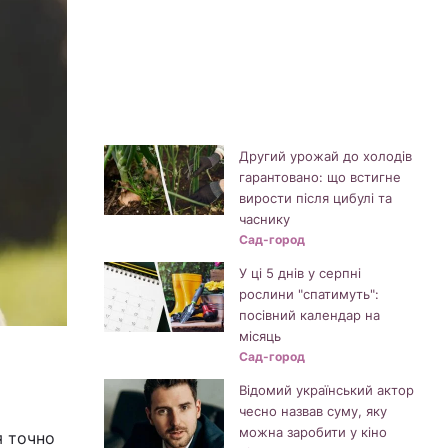
Другий урожай до холодів
гарантовано: що встигне
вирости після цибулі та
часнику
Сад-город
У ці 5 днів у серпні
рослини "спатимуть":
посівний календар на
місяць
Сад-город
Відомий український актор
чесно назвав суму, яку
можна заробити у кіно
я точно