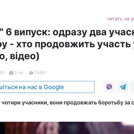
читать на 
 6 випуск: одразу два уча
у - хто продовжить участь 
о, відео)
.20
2 хв.
15481
іться на нас в Google
 чотири учасники, вони продовжать боротьбу за 