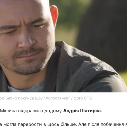
гор Бабко покинув шоу "Холостячка" / фото СТБ
д Мішина відправила додому
Андрія Шатирка.
а могла перерости в щось більше. Але після побачення 