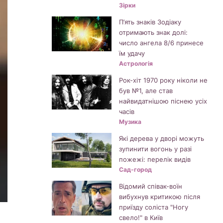
Зірки
П’ять знаків Зодіаку
отримають знак долі:
число ангела 8/6 принесе
їм удачу
Астрологія
Рок-хіт 1970 року ніколи не
був №1, але став
найвидатнішою піснею усіх
часів
Музика
Які дерева у дворі можуть
зупинити вогонь у разі
пожежі: перелік видів
Сад-город
Відомий співак-воїн
вибухнув критикою після
приїзду соліста "Ногу
свело!" в Київ