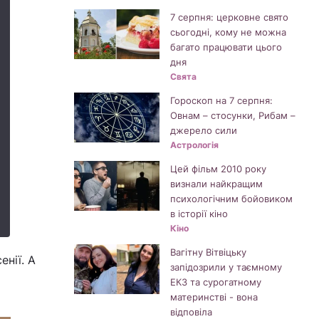
7 серпня: церковне свято
сьогодні, кому не можна
багато працювати цього
дня
Свята
Гороскоп на 7 серпня:
Овнам – стосунки, Рибам –
джерело сили
Астрологія
Цей фільм 2010 року
визнали найкращим
психологічним бойовиком
в історії кіно
Кіно
Вагітну Вітвіцьку
енії. А
запідозрили у таємному
ЕКЗ та сурогатному
материнстві - вона
відповіла