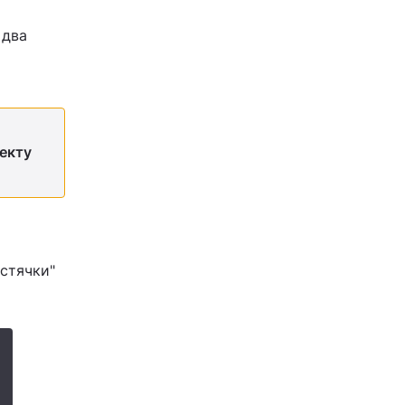
 два
оекту
остячки"