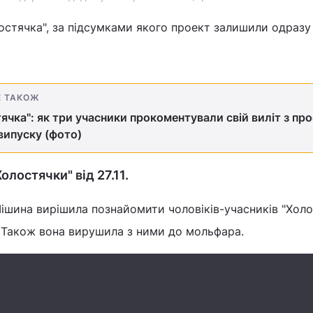
остячка", за підсумками якого проект залишили одразу
Е ТАКОЖ
ячка": як три учасники прокоментували свій виліт з пр
 випуску (фото)
олостячки" від 27.11.
Мішина вирішила познайомити чоловіків-учасників "Хол
. Також вона вирушила з ними до мольфара.