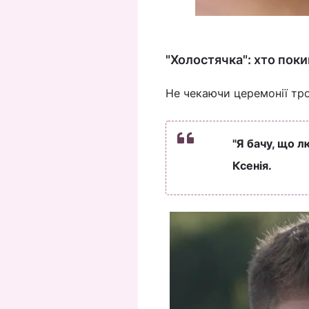
"Холостячка": хто поки
Не чекаючи церемонії тр
"Я бачу, що 
Ксенія.