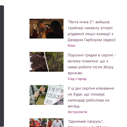
"Люта нічка 2": вийшов
трейлер сиквелу хітової
різдвяної екшн-комедії з
Девідом Гарбором (відео)
Кіно
Порожні грядки в серпні -
велика помилка: що з
ними робити після збору
врожаю
Сад-город
У ці дні серпня клювання
не буде: що показує
календар риболова на
місяць
Астрологія
"Щенячий патруль",