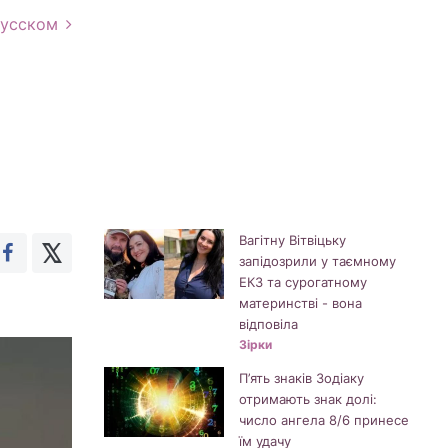
русском
Вагітну Вітвіцьку
запідозрили у таємному
ЕКЗ та сурогатному
материнстві - вона
відповіла
Зірки
П’ять знаків Зодіаку
отримають знак долі:
число ангела 8/6 принесе
їм удачу