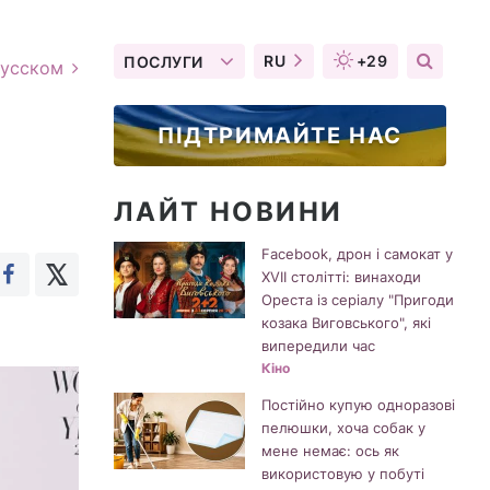
RU
+29
ПОСЛУГИ
русском
ПІДТРИМАЙТЕ НАС
ЛАЙТ НОВИНИ
Facebook, дрон і самокат у
XVII столітті: винаходи
Ореста із серіалу "Пригоди
козака Виговського", які
випередили час
Кіно
Постійно купую одноразові
пелюшки, хоча собак у
мене немає: ось як
використовую у побуті