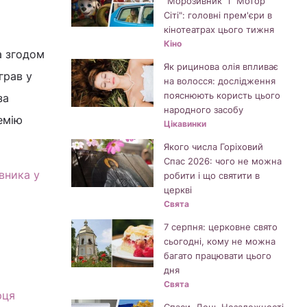
"Морозивник" і "Мотор
Сіті": головні прем'єри в
кінотеатрах цього тижня
Кіно
 а згодом
Як рицинова олія впливає
грав у
на волосся: дослідження
пояснюють користь цього
за
народного засобу
емію
Цікавинки
Якого числа Горіховий
Спас 2026: чого не можна
івника у
робити і що святити в
церкві
Свята
7 серпня: церковне свято
сьогодні, кому не можна
багато працювати цього
дня
Свята
рця