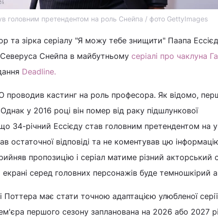
ув головним претендентом на роль Снейпа / фото GettyImages
р та зірка серіалу "Я можу тебе знищити" Паапа Ессіє
 Северуса Снейпа в майбутньому
серіалі про чаклуна Га
дання
Deadline.
 проводив кастинг на роль професора. Як відомо, пер
 Однак у 2016 році він помер від раку підшлункової
що 34-річний Ессієду став головним претендентом на у
вав остаточної відповіді та не коментував цю інформаці
рийняв пропозицію і серіал матиме різний акторський с
а екрані серед головних персонажів буде темношкірий 
рі Поттера має стати точною адаптацією улюбленої серії
ем'єра першого сезону запланована на 2026 або 2027 рі