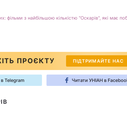
х: фільми з найбільшою кількістю "Оскарів", які має по
ІТЬ ПРОЄКТУ
ПІДТРИМАЙТЕ НАС
 в Telegram
Читати УНІАН в Faceboo
ІВ