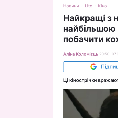
›
›
Новини
Lite
Кіно
Найкращі з 
найбільшою к
побачити ко
Аліна Коломієць
20:50, 07.
Підпиш
Ці кінострічки вражают