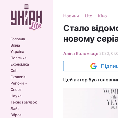
›
›
Новини
Lite
Кіно
Стало відомо
новому серіа
Головна
Війна
Україна
Аліна Коломієць
21:30, 07.
Політика
Економіка
Підпиш
Світ
Екологія
Цей актор був головн
Регіони
Спорт
Наука
Техно і зв'язок
Лайт
Зброя