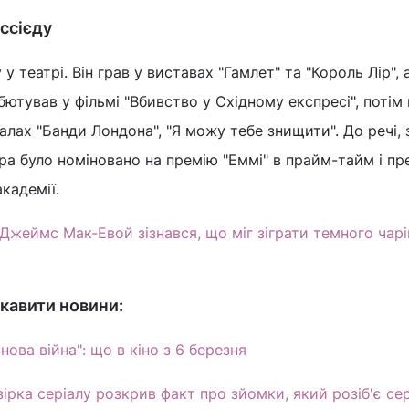
ссієду
у театрі. Він грав у виставах "Гамлет" та "Король Лір",
бютував у фільмі "Вбивство у Східному експресі", потім 
іалах "Банди Лондона", "Я можу тебе знищити". До речі, 
ра було номіновано на премію "Еммі" в прайм-тайм і пр
кадемії.​
Джеймс Мак-Ево​​​​​й зізнався, що міг зіграти темного чар
кавити новини:
нова війна": що в кіно з 6 березня
 зірка серіалу розкрив факт про зйомки, який розіб'є се