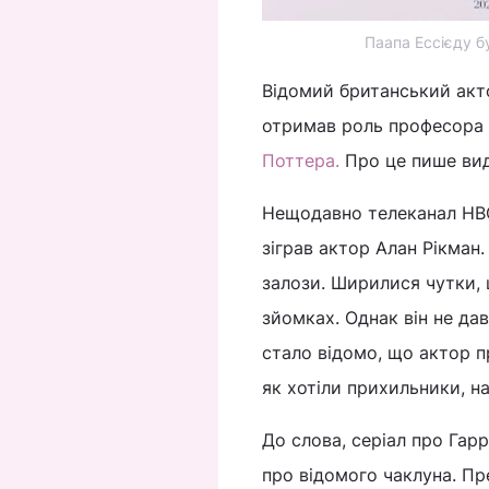
Паапа Ессієду б
Відомий британський акто
отримав роль професора
Поттера.
Про це пише ви
Нещодавно телеканал HBO
зіграв актор Алан Рікман.
залози. Ширилися чутки, 
зйомках. Однак він не да
стало відомо, що актор п
як хотіли прихильники, н
До слова, серіал про Гар
про відомого чаклуна. Пр