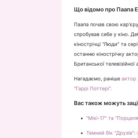
Що відомо про Паапа Е
Паапа почав свою кар'єру 
спробував себе у кіно. Де
кінострічці "Люди" та сер
останню кінострічку акто
Британської телевізійної а
Нагадаємо, раніше
актор 
"Гаррі Поттері".
Вас також можуть заці
"Мікі-17" та "Порцеля
Темний бік "Друзів":