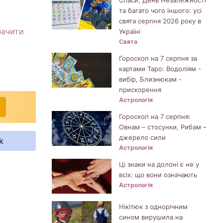
Спаси, День Незалежності
та багато чого іншого: усі
свята серпня 2026 року в
бачити
Україні
Свята
Гороскоп на 7 серпня за
картами Таро: Водоліям -
вибір, Близнюкам -
прискорення
Астрологія
Гороскоп на 7 серпня:
Овнам – стосунки, Рибам –
джерело сили
k
Астрологія
Ці знаки на долоні є не у
всіх: що вони означають
Астрологія
Нікітюк з однорічним
сином вирушила на