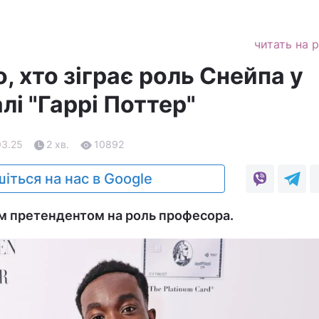
читать на 
, хто зіграє роль Снейпа у
лі "Гаррі Поттер"
03.25
2 хв.
10892
іться на нас в Google
им претендентом на роль професора.