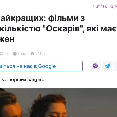
читать на 
найкращих: фільми з
ількістю "Оскарів", які має
жен
03.25
4 хв.
24127
іться на нас в Google
ь з перших кадрів.