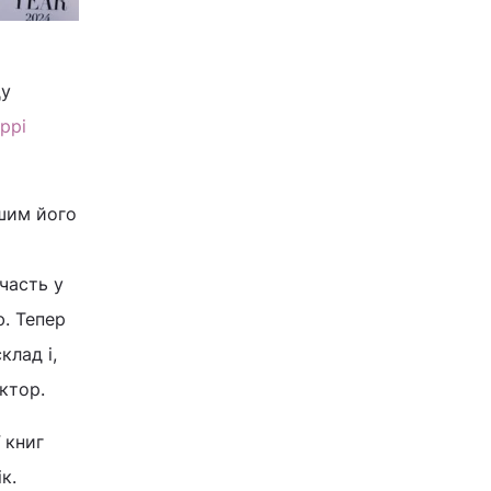
ду
ррі
шим його
часть у
ю. Тепер
клад і,
актор.
 книг
к.