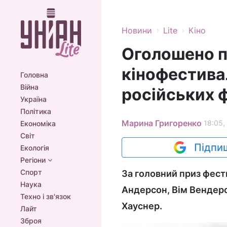
›
›
Новини
Lite
Кіно
Оголошено п
кінофестива
Головна
Війна
російських 
Україна
Політика
Марина Григоренко
18:05,
Економіка
Світ
Підпиш
Екологія
Регіони
Спорт
За головний приз фест
Наука
Андерсон, Вім Вендерс
Техно і зв'язок
Хауснер.
Лайт
Зброя