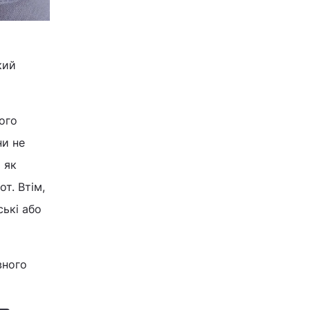
кий
ого
ни не
 як
от. Втім,
ські або
вного