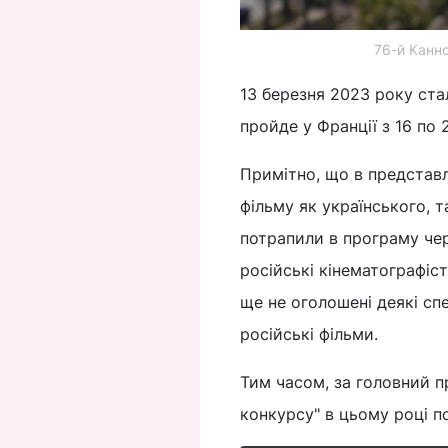
76-й Канн
13 березня 2023 року ст
пройде у Франції з 16 по 
Примітно, що в представ
фільму як українського, т
потрапили в програму чере
російські кінематографіст
ще не оголошені деякі сп
російські фільми.
Тим часом, за головний п
конкурсу" в цьому році п