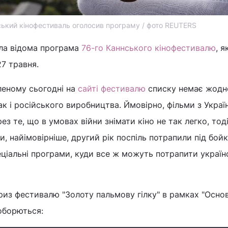
ський кінофестиваль оголосив програму / фото REUTERS
ала відома програма
76-го Каннського кінофестивалю
, я
27 травня.
леному сьогодні на
сайті фестивалю
списку немає жодн
ак і російського виробництва. Ймовірно, фільми з Украї
з те, що в умовах війни знімати кіно не так легко, тоді
и, найімовірніше, другий рік поспіль потрапили під бойк
еціальні програми, куди все ж можуть потрапити україн
риз фестивалю "Золоту пальмову гілку" в рамках "Осно
оборються: