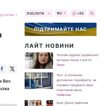
RU
+32
ПОСЛУГИ
русском
ПІДТРИМАЙТЕ НАС
а
ЛАЙТ НОВИНИ
Чоловік відомої української
акторки пішов з життя
Зірки
Тест зі склянкою
допоможе перевірити, чи
к Вес
справно працюють ваші
ссіка
пластикові вікна
Лайфхаки
Брат Джолі здійснив