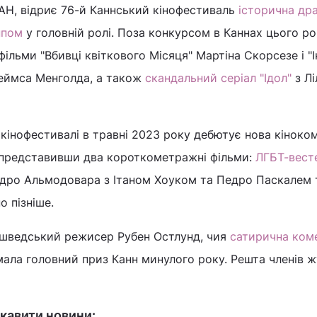
АН, відриє 76-й Каннський кінофестиваль
історична др
ппом
у головній ролі. Поза конкурсом в Каннах цього р
ільми "Вбивці квіткового Місяця" Мартіна Скорсезе і "І
жеймса Менголда, а також
скандальний серіал "Ідол"
з Лі
 кінофестивалі в травні 2023 року дебютує нова кіноко
s, представивши два короткометражні фільми:
ЛГБТ-вест
дро Альмодовара з Ітаном Хоуком та Педро Паскалем 
о пізніше.
шведський режисер Рубен Остлунд, чия
сатирична ком
ала головний приз Канн минулого року. Решта членів ж
кавити новини: