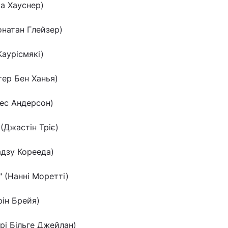
ка Хауснер)
онатан Глейзер)
Каурісмякі)
тер Бен Ханья)
Вес Андерсон)
 (Джастін Тріє)
адзу Корееда)
" (Нанні Моретті)
рін Брейя)
рі Більге Джейлан)