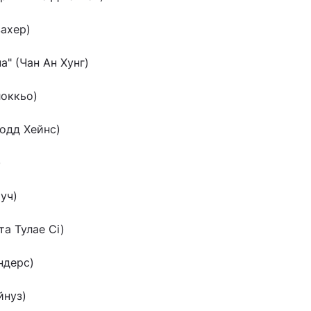
вахер)
а" (Чан Ан Хунг)
локкьо)
Тодд Хейнс)
)
уч)
та Тулае Сі)
ендерс)
йнуз)