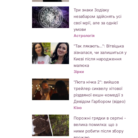
Три знаки Зодіаку
незабаром здійснять усі
свої мрії, але за однієї
умови
Астрологія
"Так лякають…": Вітвіцька
зізналася, чи залишиться у
Києві після народження
малюка
Зірки
"Люта нічка 2": вийшов
трейлер сиквелу хітової
різдвяної екшн-комедії з
Девідом Гарбором (відео)
Кіно
Порожні грядки в серпні -
велика помилка: що з
ними робити після збору
врожаю