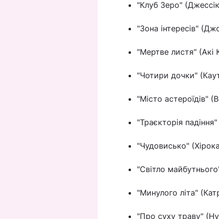
"Клуб Зеро" (Джессі
"Зона інтересів" (Дж
"Мертве листя" (Акі 
"Чотири дочки" (Кау
"Місто астероїдів" (
"Траєкторія падіння"
"Чудовисько" (Хірок
"Світло майбутнього
"Минулого літа" (Кат
"Про суху траву" (Ну