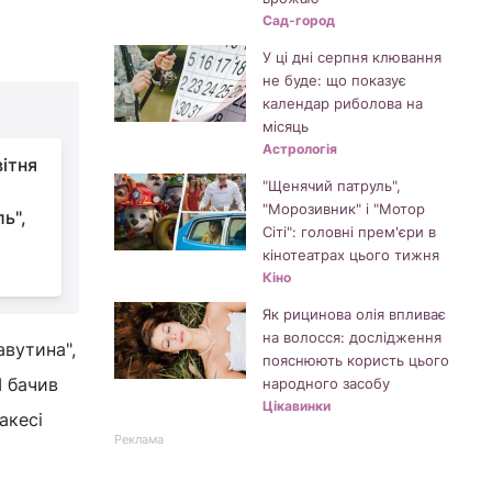
Сад-город
У ці дні серпня клювання
не буде: що показує
календар риболова на
місяць
Астрологія
вітня
"Щенячий патруль",
"Морозивник" і "Мотор
ь",
Сіті": головні прем'єри в
кінотеатрах цього тижня
Кіно
Як рицинова олія впливає
на волосся: дослідження
вутина",
пояснюють користь цього
Я бачив
народного засобу
Цікавинки
акесі
Реклама