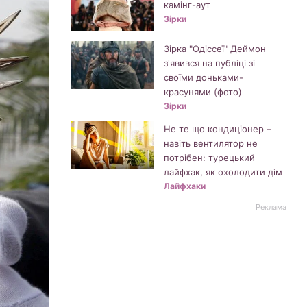
камінг-аут
Зірки
Зірка "Одіссеї" Деймон
з'явився на публіці зі
своїми доньками-
красунями (фото)
Зірки
Не те що кондиціонер –
навіть вентилятор не
потрібен: турецький
лайфхак, як охолодити дім
Лайфхаки
Реклама