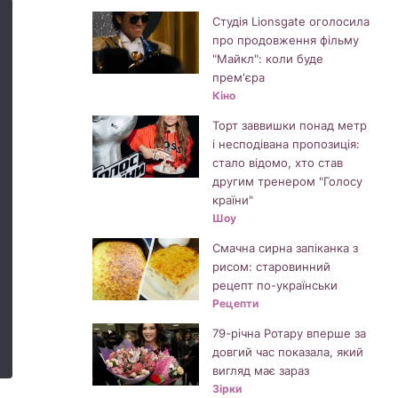
Студія Lionsgate оголосила
про продовження фільму
"Майкл": коли буде
прем'єра
Кіно
Торт заввишки понад метр
і несподівана пропозиція:
стало відомо, хто став
другим тренером "Голосу
країни"
Шоу
Смачна сирна запіканка з
рисом: старовинний
рецепт по-українськи
Рецепти
79-річна Ротару вперше за
довгий час показала, який
вигляд має зараз
Зірки