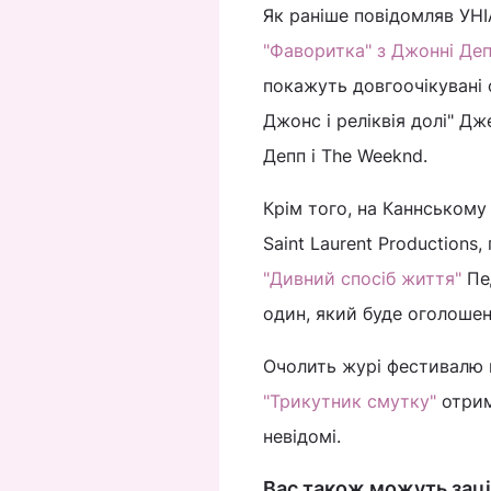
Як раніше повідомляв УНІ
"Фаворитка" з Джонні Де
покажуть довгоочікувані ф
Джонс і реліквія долі" Д
Депп і The Weeknd.
Крім того, на Каннському
Saint Laurent Production
"Дивний спосіб життя"
Пе
один, який буде оголошен
Очолить журі фестивалю 
"Трикутник смутку"
отрим
невідомі.
Вас також можуть заці