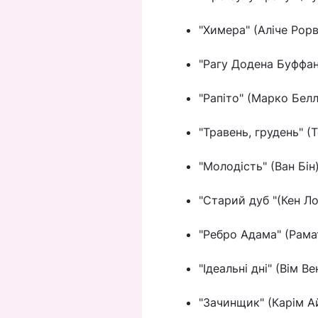
"Химера" (Аліче Рор
"Рагу Додена Буффан
"Рапіто" (Марко Бел
"Травень, грудень" (
"Молодість" (Ван Бін
"Старий дуб "(Кен Ло
"Ребро Адама" (Рама
"Ідеальні дні" (Вім В
"Зачинщик" (Карім А