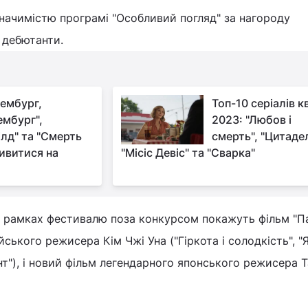
 значимістю програмі "Особливий погляд" за нагороду
 дебютанти.
ембург,
Топ-10 серіалів к
мбург",
2023: "Любов і
ілд" та "Смерть
смерть", "Цитадел
ивитися на
"Місіс Девіс" та "Сварка"
в рамках фестивалю поза конкурсом покажуть фільм "Па
ського режисера Кім Чжі Уна ("Гіркота і солодкість", "
нт"), і новий фільм легендарного японського режисера Т