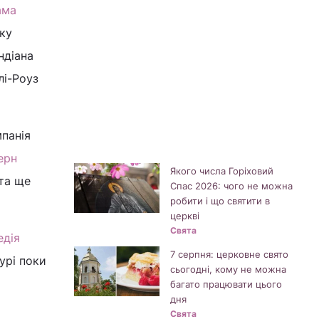
ама
оку
ндіана
лі-Роуз
мпанія
ерн
Якого числа Горіховий
та ще
Спас 2026: чого не можна
робити і що святити в
церкві
Свята
едія
7 серпня: церковне свято
урі поки
сьогодні, кому не можна
багато працювати цього
дня
Свята