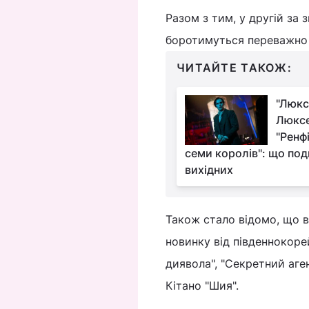
Разом з тим, у другій за
боротимуться переважно
ЧИТАЙТЕ ТАКОЖ:
"Люкс
Люксе
"Ренф
семи королів": що под
вихідних
Також стало відомо, що 
новинку від південнокорей
диявола", "Секретний аге
Кітано "Шия".