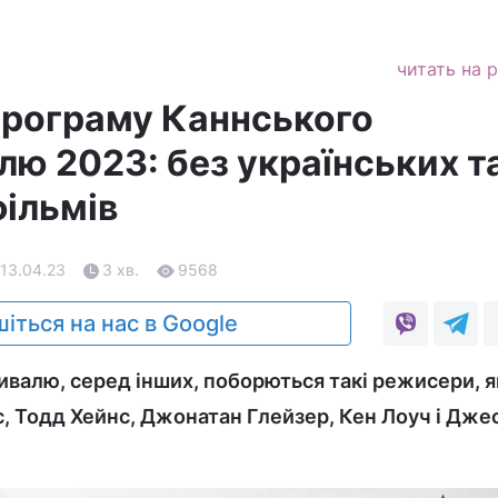
читать на 
рограму Каннського
лю 2023: без українських т
фільмів
 13.04.23
3 хв.
9568
іться на нас в Google
ивалю, серед інших, поборються такі режисери, я
, Тодд Хейнс, Джонатан Глейзер, Кен Лоуч і Дже