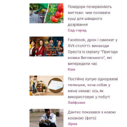
Помідори почервоніють
миттєво: чим поливати
кущі для швидкого
дозрівання
Сад-город
Facebook, дрон і самокат у
XVII столітті: винаходи
Ореста із серіалу "Пригоди
козака Виговського", які
випередили час
Кіно
Постійно купую одноразові
пелюшки, хоча собак у
мене немає: ось як
використовую у побуті
Лайфхаки
Дантес показався з новою
коханою (фото)
Зірки