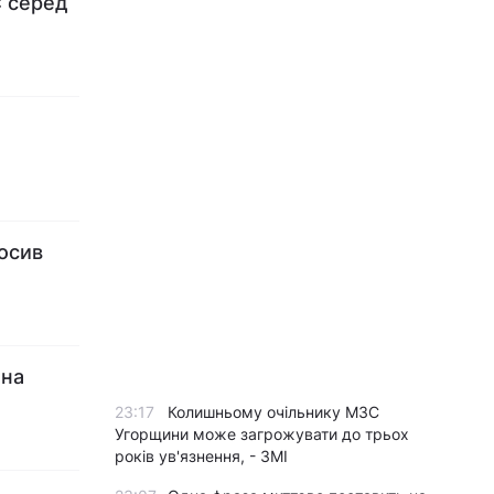
: серед
лосив
 на
23:17
Колишньому очільнику МЗС
Угорщини може загрожувати до трьох
років ув'язнення, - ЗМІ