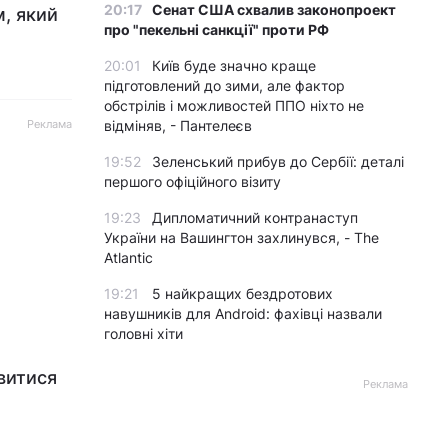
20:17
Сенат США схвалив законопроект
м, який
про "пекельні санкції" проти РФ
20:01
Київ буде значно краще
підготовлений до зими, але фактор
обстрілів і можливостей ППО ніхто не
Реклама
відміняв, - Пантелеєв
19:52
Зеленський прибув до Сербії: деталі
першого офіційного візиту
19:23
Дипломатичний контранаступ
України на Вашингтон захлинувся, - The
Atlantic
19:21
5 найкращих бездротових
навушників для Android: фахівці назвали
головні хіти
ивитися
Реклама