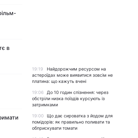
фільм-
тє в
19:19
Найдорожчим ресурсом на
астероїдах може виявитися зовсім не
платина: що кажуть вчені
19:06
До 10 годин спізнення: через
обстріли низка поїздів курсують із
затримками
19:00
Що дає сироватка з йодом для
тримати
помідорів: як правильно поливати та
обприскувати томати