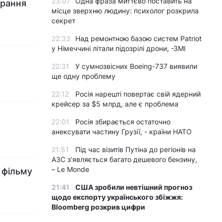
23:07
Одна фраза миттєво поставить на
брання
місце зверхню людину: психолог розкрила
секрет
22:33
Над ремонтною базою систем Patriot
у Німеччині літали підозрілі дрони, -ЗМІ
22:31
У сумнозвісних Boeing-737 виявили
ще одну проблему
22:12
Росія нарешті повертає свій ядерний
крейсер за $5 млрд, але є проблема
22:01
Росія збирається остаточно
анексувати частину Грузії, - країни НАТО
21:51
Під час візитів Путіна до регіонів на
АЗС з’являється багато дешевого бензину,
– Le Monde
 фільму
21:41
США зробили невтішний прогноз
щодо експорту українського збіжжя:
Bloomberg розкрив цифри