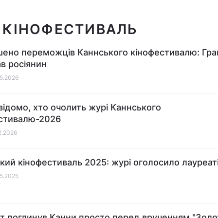
 КІНОФЕСТИВАЛЬ
ено переможців Каннського кінофестивалю: Гра
в росіянин
05.2026
відомо, хто очолить журі Каннського
стивалю-2026
02.2026
кий кінофестиваль 2025: журі оголосило лауреат
05.2025
т поглинув Канни просто перед врученням "Золо