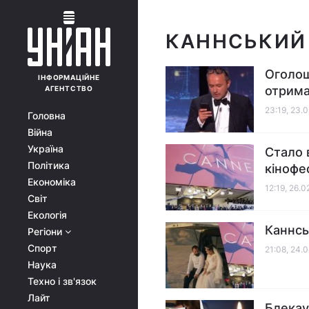
КАННСЬКИЙ
Оголош
ІНФОРМАЦІЙНЕ
отрима
АГЕНТСТВО
23:19, 23.
Головна
Війна
Україна
Стало 
Політика
кінофе
Економіка
12:19, 26.
Світ
Екологія
Каннсь
Регіони
Спорт
21:08, 24.
Наука
Техно і зв'язок
Лайт
Блекау