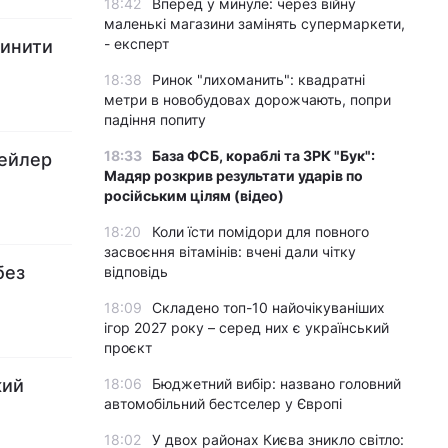
18:42
Вперед у минуле: через війну
маленькі магазини замінять супермаркети,
- експерт
пинити
18:38
Ринок "лихоманить": квадратні
метри в новобудовах дорожчають, попри
падіння попиту
18:33
База ФСБ, кораблі та ЗРК "Бук":
рейлер
Мадяр розкрив результати ударів по
російським цілям (відео)
18:20
Коли їсти помідори для повного
засвоєння вітамінів: вчені дали чітку
без
відповідь
18:09
Складено топ-10 найочікуваніших
ігор 2027 року – серед них є український
проєкт
кий
18:06
Бюджетний вибір: названо головний
автомобільний бестселер у Європі
18:02
У двох районах Києва зникло світло: