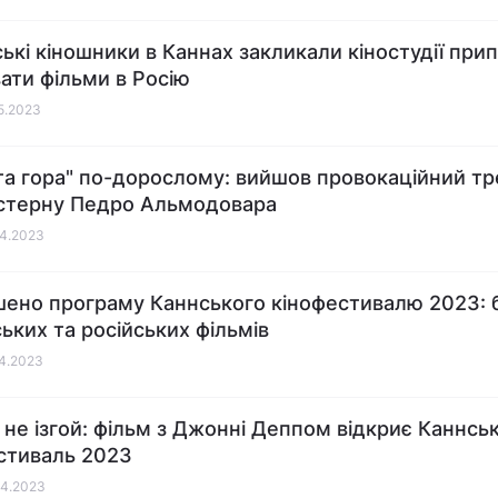
ські кіношники в Каннах закликали кіностудії при
ати фільми в Росію
05.2023
та гора" по-дорослому: вийшов провокаційний т
стерну Педро Альмодовара
04.2023
ено програму Каннського кінофестивалю 2023: 
ських та російських фільмів
04.2023
 не ізгой: фільм з Джонні Деппом відкриє Каннсь
стиваль 2023
04.2023