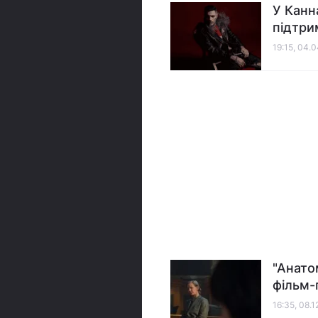
У Канн
підтри
19:15, 04.
"Анато
фільм
16:35, 08.