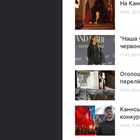
На Кан
14:32, 20.
"Наша 
червон
11:45, 20.
Оголош
перелі
21:01, 29.
Каннсь
конкур
15:45, 11.