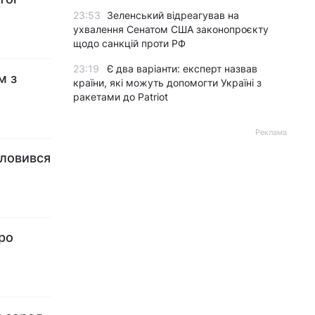
23:53
Зеленський відреагував на
ухвалення Сенатом США законопроєкту
щодо санкцій проти РФ
23:19
Є два варіанти: експерт назвав
м з
країни, які можуть допомогти Україні з
ракетами до Patriot
Реклама
словився
ро