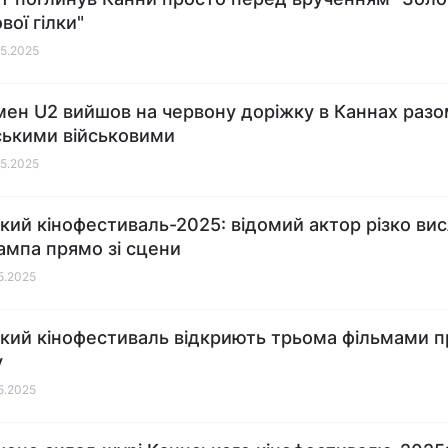
вої гілки"
05.2025
ен U2 вийшов на червону доріжку в Каннах разо
ськими військовими
05.2025
кий кінофестиваль-2025: відомий актор різко ви
ампа прямо зі сцени
05.2025
кий кінофестиваль відкриють трьома фільмами п
у
05.2025