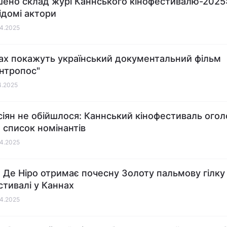
ено склад журі Каннського кінофестивалю-2025
відомі актори
04.2025
ах покажуть український документальний фільм
антропос"
04.2025
сіян не обійшлося: Каннський кінофестиваль ого
 список номінантів
04.2025
 Де Ніро отримає почесну Золоту пальмову гілку
стивалі у Каннах
04.2025