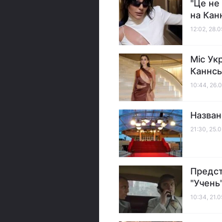
"Це не
на Кан
12:02, 28.
Міс Ук
Каннсь
10:44, 26.
Назван
21:30, 25.
Предст
"Учень
10:34, 21.