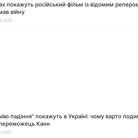
ах покажуть російський фільм із відомим реперо
мав війну
04.2024
мію падіння" покажуть в Україні: чому варто под
-переможець Канн
12.2023