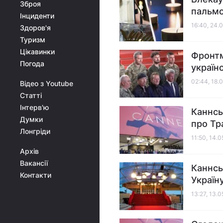
Зброя
пальмо
Інциденти
16:40, 24.
Здоров'я
Туризм
Цікавинки
Фронтм
Погода
україн
02:44, 18.
Відео з Youtube
Статті
Інтерв'ю
Каннсь
Думки
про Тр
Лонгріди
11:50, 14.
Архів
Вакансії
Каннсь
Контакти
Україн
13:27, 13.