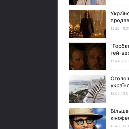
Україн
продав
12:20, 19.
"Горба
гей-ве
17:44, 26.
Оголош
україн
18:05, 13.
Більше
кінофе
12:40, 06.