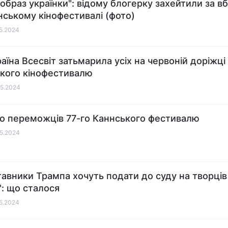
 образ українки": відому блогерку захейтили за в
нському кінофестивалі (фото)
05.2024
раїна Всесвіт затьмарила усіх на червоній доріжці
кого кінофестивалю
05.2024
о переможців 77-го Каннського фестивалю
05.2024
авники Трампа хочуть подати до суду на творців
": що сталося
05.2024