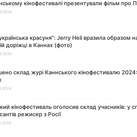
нському кінофестивалі презентували фільм про П
05.2024
українська красуня": Jerry Heil вразила образом н
ій доріжці в Каннах (фото)
05.2024
ено склад журі Каннського кінофестивалю 2024
к
04.2024
кий кінофестиваль оголосив склад учасників: у с
сантів режисер з Росії
04.2024