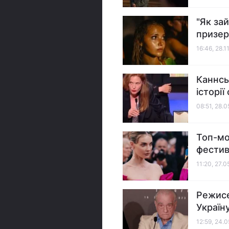
"Як за
призер
16:46, 28.1
Каннсь
історі
08:51, 28.
Топ-мо
фестива
11:20, 27.
Режисе
Україну
12:59, 24.