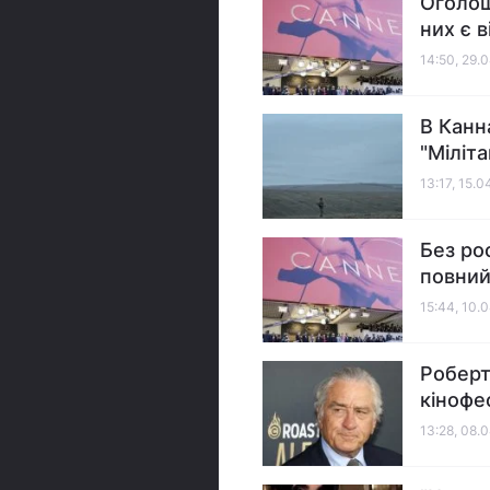
Оголош
них є 
14:50, 29.
В Канн
"Міліт
13:17, 15.
Без ро
повний
15:44, 10.
Роберт
кінофе
13:28, 08.