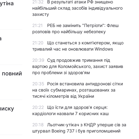
21:32
В результаті атаки РФ знищено
утіна
найбільший склад засобів індивідуального
захисту
21:21
РЕБ не замінить "Петріоти": Флеш
розповів про найбільшу небезпеку
а
21:20
Що станеться з комп’ютером, якщо
тривалий час не оновлювати Windows
20:39
Суд продовжив тримання під
вартою для Коломойського, захист заявив
про проблеми зі здоров'ям
: повний
20:35
Росія встановила антидронові сітки
на своїх субмаринах, розташованих за
тисячі кілометрів від України
20:22
Що їсти для здоров’я серця:
писку
кардіологи назвали 7 корисних каш
20:18
Льотчик-утікач з КНДР уперше сів за
штурвал Boeing 737 і був приголомшений