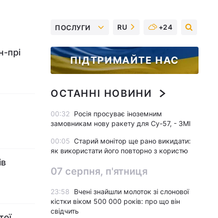
RU
+24
ПОСЛУГИ
н-прі
ПІДТРИМАЙТЕ НАС
ОСТАННІ НОВИНИ
00:32
Росія просуває іноземним
замовникам нову ракету для Су-57, - ЗМІ
00:05
Старий монітор ще рано викидати:
як використати його повторно з користю
ів
07 серпня, п'ятниця
23:58
Вчені знайшли молоток зі слонової
кістки віком 500 000 років: про що він
свідчить
тої