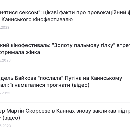
йнятися сексом": цікаві факти про провокаційний 
 Каннського кінофестивалю
1.2023
кий кінофестиваль: "Золоту пальмову гілку" втре
ї отримала жінка
05.2023
дель Байкова "послала" Путіна на Каннському
лі: її намагалися прогнати (відео)
05.2023
р Мартін Скорсезе в Каннах знову закликав під
 (відео)
05.2023