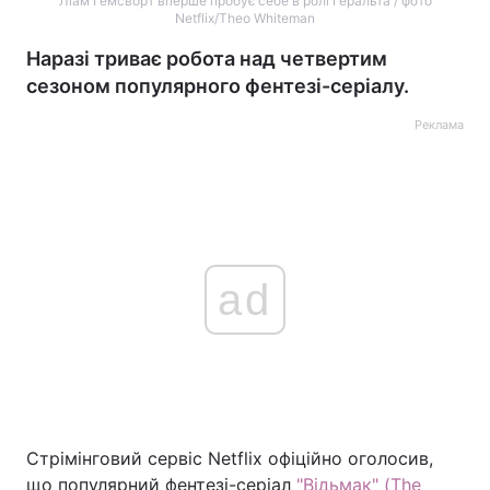
Ліам Гемсворт вперше пробує себе в ролі Геральта / фото
Netflix/Theo Whiteman
Наразі триває робота над четвертим
сезоном популярного фентезі-серіалу.
Реклама
ad
Стрімінговий сервіс Netflix офіційно оголосив,
що популярний фентезі-серіал
"Відьмак" (The