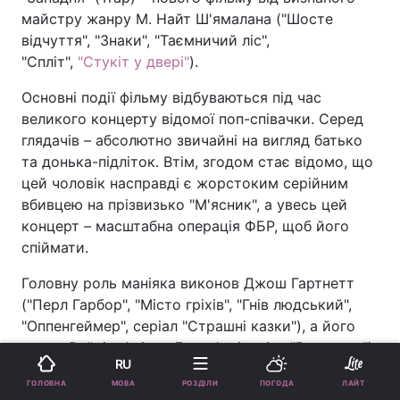
майстру жанру М. Найт Ш'ямалана ("Шосте
відчуття", "Знаки", "Таємничий ліс",
"Спліт",
"Стукіт у двері"
).
Основні події фільму відбуваються під час
великого концерту відомої поп-співачки. Серед
глядачів – абсолютно звичайні на вигляд батько
та донька-підліток. Втім, згодом стає відомо, що
цей чоловік насправді є жорстоким серійним
вбивцею на прізвизько "М'ясник", а увесь цей
концерт – масштабна операція ФБР, щоб його
спіймати.
Головну роль маніяка виконов Джош Гартнетт
("Перл Гарбор", "Місто гріхів", "Гнів людський",
"Оппенгеймер", серіал "Страшні казки"), а його
дочки Райлі – Аріель Доног'ю (серіал "Вовк як я").
RU
Поп-зірку Lady Raven зіграла американська R&B-
МОВА
ГОЛОВНА
РОЗДІЛИ
ПОГОДА
ЛАЙТ
співачка Saleka (старша донька режисера М.