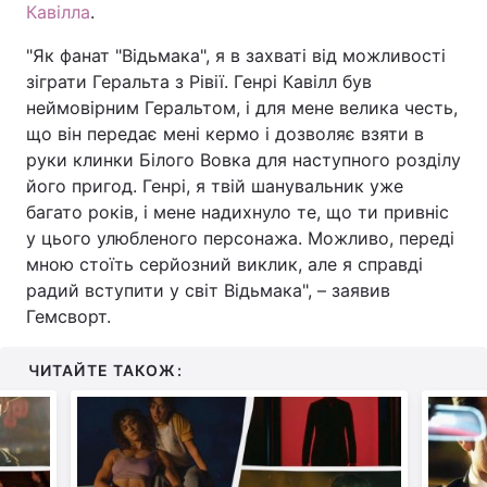
Кавілла
.
"Як фанат "Відьмака", я в захваті від можливості
зіграти Геральта з Рівії. Генрі Кавілл був
неймовірним Геральтом, і для мене велика честь,
що він передає мені кермо і дозволяє взяти в
руки клинки Білого Вовка для наступного розділу
його пригод. Генрі, я твій шанувальник уже
багато років, і мене надихнуло те, що ти привніс
у цього улюбленого персонажа. Можливо, переді
мною стоїть серйозний виклик, але я справді
радий вступити у світ Відьмака", – заявив
Гемсворт.
ЧИТАЙТЕ ТАКОЖ: