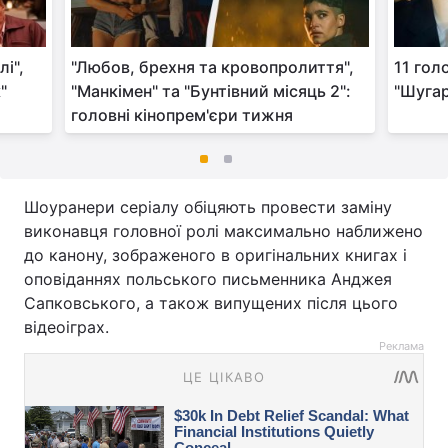
лі",
"Любов, брехня та кровопролиття",
11 голо
"
"Манкімен" та "Бунтівний місяць 2":
"Шугар
головні кінопрем'єри тижня
Шоуранери серіалу обіцяють провести заміну
виконавця головної ролі максимально наближено
до канону, зображеного в оригінальних книгах і
оповіданнях польського письменника Анджея
Сапковського, а також випущених після цього
відеоіграх.
Реклама