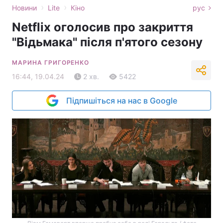
›
›
Новини
Lite
Кіно
рус
Netflix оголосив про закриття
"Відьмака" після п'ятого сезону
МАРИНА ГРИГОРЕНКО
16:44, 19.04.24
2 хв.
5422
Підпишіться на нас в Google