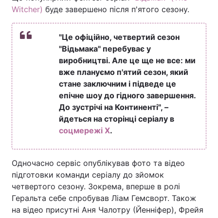
Witcher)
буде завершено після п'ятого сезону.
"Це офіційно, четвертий сезон
"Відьмака" перебуває у
виробництві. Але це ще не все: ми
вже плануємо п'ятий сезон, який
стане заключним і підведе це
епічне шоу до гідного завершення.
До зустрічі на Континенті", –
йдеться на сторінці серіалу в
соцмережі X
.
Одночасно сервіс опублікував фото та відео
підготовки команди серіалу до зйомок
четвертого сезону. Зокрема, вперше в ролі
Геральта себе спробував Ліам Гемсворт. Також
на відео присутні Аня Чалотру (Йенніфер), Фрейя