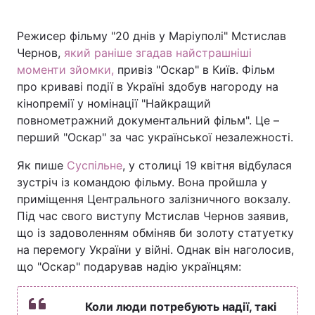
Режисер фільму "20 днів у Маріуполі" Мстислав
Чернов,
який раніше згадав найстрашніші
Головна
Війна
моменти зйомки,
привіз "Оскар" в Київ. Фільм
про криваві події в Україні здобув нагороду на
Україна
Політика
кінопремії у номінації "Найкращий
повнометражний документальний фільм". Це –
Економіка
Світ
перший "Оскар" за час української незалежності.
Спорт
Наука
Як пише
Суспільне
, у столиці 19 квітня відбулася
зустріч із командою фільму. Вона пройшла у
Техно і зв'язок
Лайт
приміщення Центрального залізничного вокзалу.
Під час свого виступу Мстислав Чернов заявив,
Зброя
Інциденти
що із задоволенням обміняв би золоту статуетку
Здоров'я
Туризм
на перемогу України у війні. Однак він наголосив,
що "Оскар" подарував надію українцям:
Цікавинки
Погода
Коли люди потребують надії, такі
Екологія
Регіони