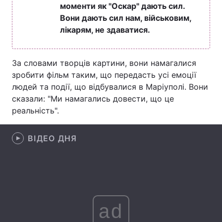
моменти як "Оскар" дають сил.
Лонгріди
Вони дають сил нам, військовим,
лікарям, не здаватися.
Відео з Youtube
Статті
За словами творців картини, вони намагалися
Інтерв'ю
Думки
зробити фільм таким, що передасть усі емоції
людей та події, що відбувалися в Маріуполі. Вони
Архів
Вакансії
сказали: "Ми намагались довести, що це
реальність".
Контакти
Послуги
ВІДЕО ДНЯ
ad