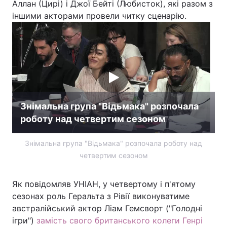
Аллан (Цирі) і Джої Бейті (Любисток), які разом з
іншими акторами провели читку сценарію.
Знімальна група "Відьмака" розпочала
роботу над четвертим сезоном
Знімальна група "Відьмака" розпочала роботу над
четвертим сезоном
Як повідомляв УНІАН, у четвертому і п'ятому
сезонах роль Геральта з Рівії виконуватиме
австралійський актор Ліам Гемсворт ("Голодні
ігри")
замість свого британського колеги Генрі