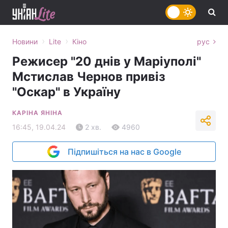
›
›
Новини
Lite
Кіно
рус
Режисер "20 днів у Маріуполі"
Мстислав Чернов привіз
"Оскар" в Україну
КАРІНА ЯНІНА
16:45, 19.04.24
2 хв.
4960
Підпишіться на нас в Google