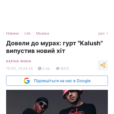
›
›
Новини
Lite
Музика
рус
Довели до мурах: гурт "Kalush"
випустив новий хіт
КАРІНА ЯНІНА
15:50, 19.04.24
2 хв.
8212
Підпишіться на нас в Google