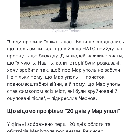
Скріншот Twitter
"Люди просили "зніміть нас". Вони не сподівались
що щось зміниться, що війська НАТО прийдуть і
прорвуть цю блокаду. Для людей важливо знати,
що їх чують. Навіть, коли історії були розказані,
хочу зробити так, щоб про Маріуполь не забули.
Не тільки тому, що Маріуполь — початок
повномасштабної війни, а й тому, що Маріуполь
став символом всіх міст, які були зруйновані й
окуповані після", – підкреслив Чернов.
Що відомо про фільм "20 днів у Маріуполі"
У фільмі зображено перші 20 днів облоги та
обстрілів Маріуполя росіянами. Режисер