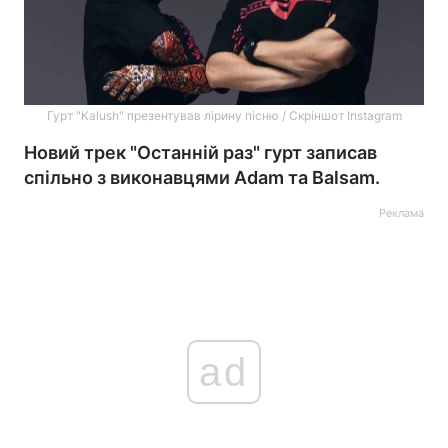
Гурт "Kalush" презентував лірину пісню / Скріншот Instagram
Новий трек "Останній раз" гурт записав
спільно з виконавцями Adam та Balsam.
Реклама
ad