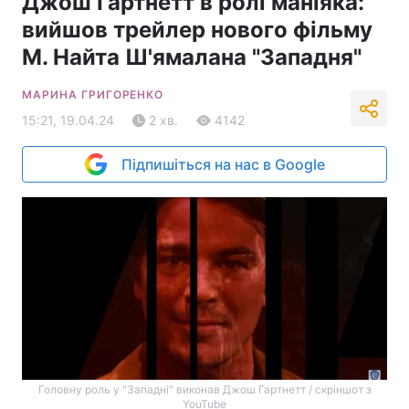
Джош Гартнетт в ролі маніяка:
вийшов трейлер нового фільму
М. Найта Ш'ямалана "Западня"
МАРИНА ГРИГОРЕНКО
15:21, 19.04.24
2 хв.
4142
Підпишіться на нас в Google
Головну роль у "Западні" виконав Джош Гартнетт / скріншот з
YouTube