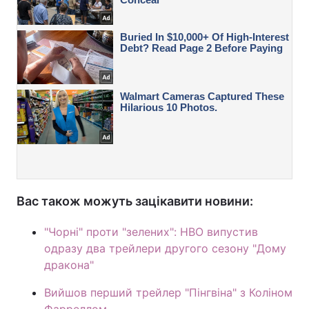
Вас також можуть зацікавити новини:
"Чорні" проти "зелених": HBO випустив
одразу два трейлери другого сезону "Дому
дракона"
Вийшов перший трейлер "Пінгвіна" з Коліном
Фарреллом