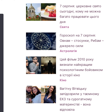
7 серпня: церковне свято
сьогодні, кому не можна
багато працювати цього
дня
Свята
Гороскоп на 7 серпня:
Овнам – стосунки, Рибам –
джерело сили
Астрологія
Цей фільм 2010 року
визнали найкращим
психологічним бойовиком
в історії кіно
Кіно
Вагітну Вітвіцьку
запідозрили у таємному
ЕКЗ та сурогатному
материнстві - вона
відповіла