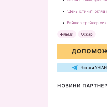
"День істини": огляд
Вийшов трейлер сикв
фільми
Оскар
ДОПОМОЖ
Читати УНІАН
НОВИНИ ПАРТНЕР