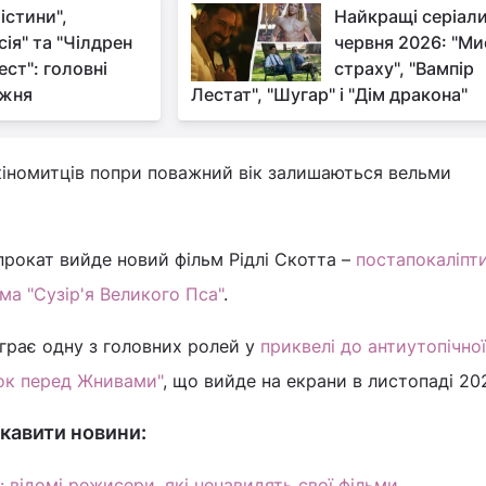
істини",
Найкращі серіал
сія" та "Чілдрен
червня 2026: "Ми
ест": головні
страху", "Вампір
ижня
Лестат", "Шугар" і "Дім дракона"
кіномитців попри поважний вік залишаються вельми
прокат вийде новий фільм Рідлі Скотта –
постапокаліпт
а "Сузір'я Великого Пса"
.
іграє одну з головних ролей у
приквелі до антиутопічної
анок перед Жнивами"
, що вийде на екрани в листопаді 20
кавити новини:
 відомі режисери, які ненавидять свої фільми