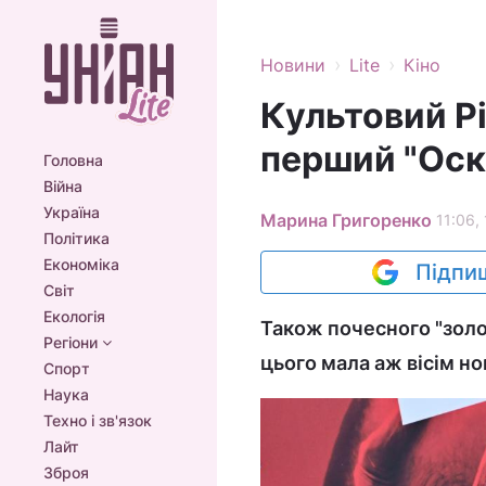
›
›
Новини
Lite
Кіно
Культовий Рі
перший "Оск
Головна
Війна
Україна
Марина Григоренко
11:06,
Політика
Економіка
Підпиш
Світ
Екологія
Також почесного "золо
Регіони
цього мала аж вісім но
Спорт
Наука
Техно і зв'язок
Лайт
Зброя