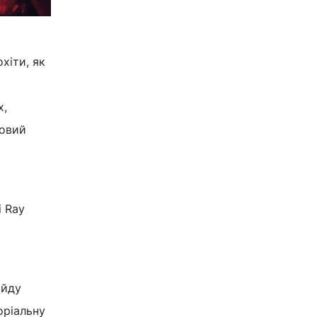
хіти, як
х,
товий
і Ray
ойду
оріальну