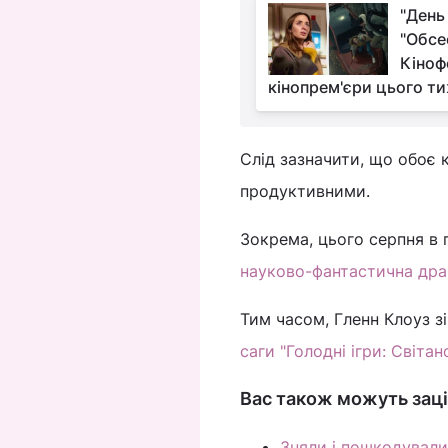
"День 
"Обсе
Кіноф
кінопрем'єри цього т
Слід зазначити, що обоє 
продуктивними.
Зокрема, цього серпня в 
науково-фантастична драм
Тим часом, Гленн Клоуз з
саги "Голодні ігри: Світ
Вас також можуть заці
Зняли і пошкодували: