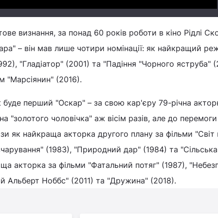
ве визнання, за понад 60 років роботи в кіно Рідлі Ско
ра" – він мав лише чотири номінації: як найкращий ре
992), "Гладіатор" (2001) та "Падіння "Чорного яструба" (
 "Марсіянин" (2016).
 буде перший "Оскар" – за свою кар'єру 79-річна актор
на "золотого чоловічка" аж вісім разів, але до перемог
ази як найкраща акторка другого плану за фільми "Світ 
зчарування" (1983), "Природний дар" (1984) та "Сільська
ща акторка за фільми "Фатальний потяг" (1987), "Небез
ий Альберт Ноббс" (2011) та "Дружина" (2018).