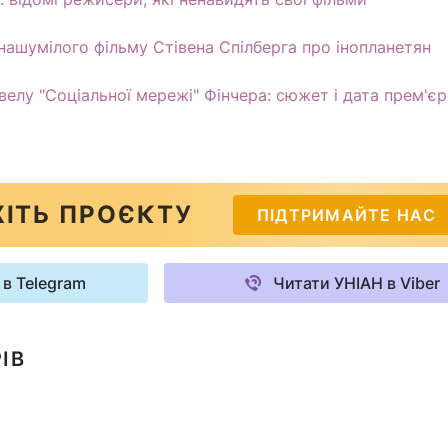
 нашумілого фільму Стівена Спілберга про інопланетян
елу "Соціальної мережі" Фінчера: сюжет і дата прем'є
ІТЬ ПРОЄКТУ
ПІДТРИМАЙТЕ НАС
 в Telegram
Читати УНІАН в Viber
ІВ