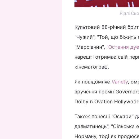
Рідлі Ск
Культовий 88-річний брита
"Чужий", "Той, що біжить п
"Марсіанин",
"Остання дуе
нарешті отримає свій пер
кінематограф.
Як повідомляє
Variety
, ом
вручення премії Governor
Dolby в Ovation Hollywood
Також почесні "Оскари" да
далматинець", "Сільська 
Норману, тоді як продюс