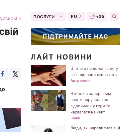
RU
+35
ПОСЛУГИ
русском
свій
ПІДТРИМАЙТЕ НАС
ЛАЙТ НОВИНИ
Ці знаки на долоні є не у
всіх: що вони означають
Астрологія
до
Нікітюк з однорічним
сином вирушила на
відпочинок у гори та
нарвалася на хейт
Зірки
Люди, які народилися в ці