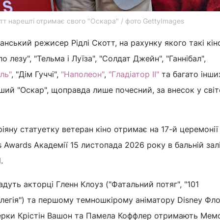
отт нарешті отримає свого "Оскара" / фото GettyImages
нський режисер Рідлі Скотт, на рахунку якого такі кіно
о лезу", "Тельма і Луїза", "Солдат Джейн", "Ганнібал",
ль"
, "Дім Гуччі",
"Наполеон"
,
"Гладіатор II"
та багато інши
ший "Оскар", щоправда лише почесний, за внесок у сві
ріяну статуетку ветеран кіно отримає на 17-й церемонії
s Awards Академії 15 листопада 2026 року в бальній зал
.
дуть акторці Гленн Клоуз ("Фатальний потяг", "101
елегія") та першому темношкірому аніматору Disney Фл
ерки Крістін Вашон та Памела Коффлер отримають Мем