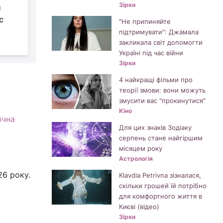
Зірки
и
с
"Не припиняйте
підтримувати": Джамала
закликала світ допомогти
Україні під час війни
Зірки
4 найкращі фільми про
теорії змови: вони можуть
змусити вас "прокинутися"
Кіно
ична
Для цих знаків Зодіаку
серпень стане найгіршим
місяцем року
Астрологія
26 року.
Klavdia Petrivna зізналася,
скільки грошей їй потрібно
для комфортного життя в
Києві (відео)
Зірки