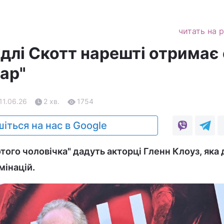
читать на 
длі Скотт нарешті отримає 
ар"
 11.06.26
2 хв.
1754
іться на нас в Google
того чоловічка" дадуть акторці Гленн Клоуз, яка 
мінацій.