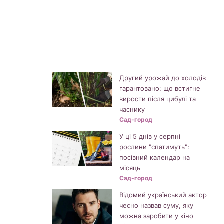
Другий урожай до холодів
гарантовано: що встигне
вирости після цибулі та
часнику
Сад-город
У ці 5 днів у серпні
рослини "спатимуть":
посівний календар на
місяць
Сад-город
Відомий український актор
чесно назвав суму, яку
можна заробити у кіно