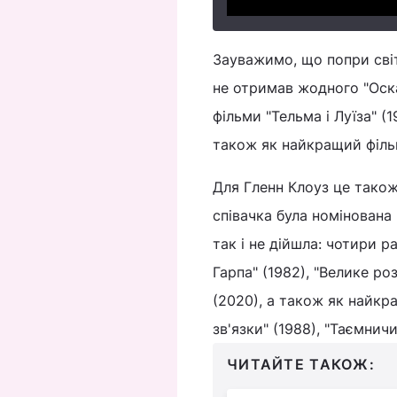
Зауважимо, що попри світо
не отримав жодного "Оска
фільми "Тельма і Луїза" (1
також як найкращий фільм
Для Гленн Клоуз це також
співачка була номінована 
так і не дійшла: чотири р
Гарпа" (1982), "Велике ро
(2020), а також як найкра
зв'язки" (1988), "Таємнич
ЧИТАЙТЕ ТАКОЖ: