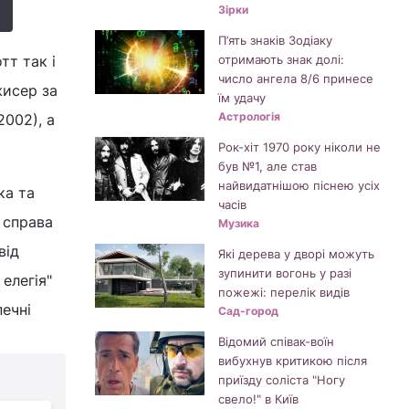
Зірки
П’ять знаків Зодіаку
тт так і
отримають знак долі:
число ангела 8/6 принесе
жисер за
їм удачу
Астрологія
2002), а
Рок-хіт 1970 року ніколи не
був №1, але став
найвидатнішою піснею усіх
ка та
часів
и справа
Музика
від
Які дерева у дворі можуть
зупинити вогонь у разі
 елегія"
пожежі: перелік видів
печні
Сад-город
Відомий співак-воїн
вибухнув критикою після
приїзду соліста "Ногу
свело!" в Київ