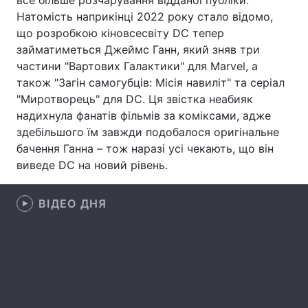
все більше розчарування відданої публіки.
Натомість наприкінці 2022 року стало відомо,
Лонгріди
що розробкою кіновсесвіту DC тепер
займатиметься Джеймс Ганн, який зняв три
Відео з Youtube
Статті
частини "Вартових Галактики" для Marvel, а
також "Загін самогубців: Місія навиліт" та серіал
Інтерв'ю
Думки
"Миротворець" для DC. Ця звістка неабияк
надихнула фанатів фільмів за коміксами, адже
Архів
Вакансії
здебільшого їм завжди подобалося оригінальне
бачення Ганна – тож наразі усі чекають, що він
Контакти
виведе DC на новий рівень.
Послуги
ВІДЕО ДНЯ