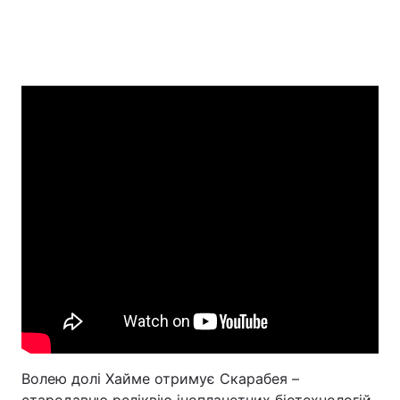
Волею долі Хайме отримує Скарабея –