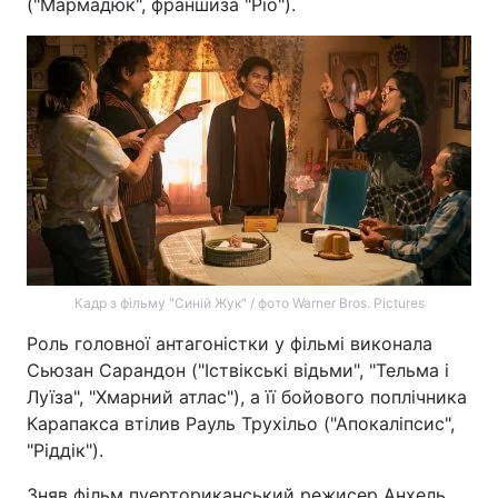
("Мармадюк", франшиза "Ріо").
Кадр з фільму "Синій Жук" / фото Warner Bros. Pictures
Роль головної антагоністки у фільмі виконала
Сьюзан Сарандон ("Іствікські відьми", "Тельма і
Луїза", "Хмарний атлас"), а її бойового поплічника
Карапакса втілив Рауль Трухільо ("Апокаліпсис",
"Ріддік").
Зняв фільм пуерториканський режисер Анхель