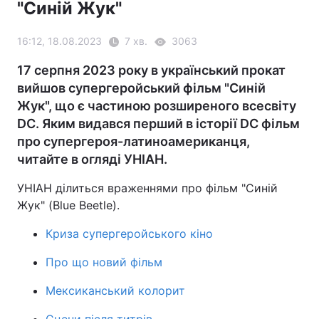
"Синій Жук"
16:12, 18.08.2023
7 хв.
3063
17 серпня 2023 року в український прокат
вийшов супергеройський фільм "Синій
Жук", що є частиною розширеного всесвіту
DC. Яким видався перший в історії DC фільм
про супергероя-латиноамериканця,
читайте в огляді УНІАН.
УНІАН ділиться враженнями про фільм "Синій
Жук" (Blue Beetle).
Криза супергеройського кіно
Про що новий фільм
Мексиканський колорит