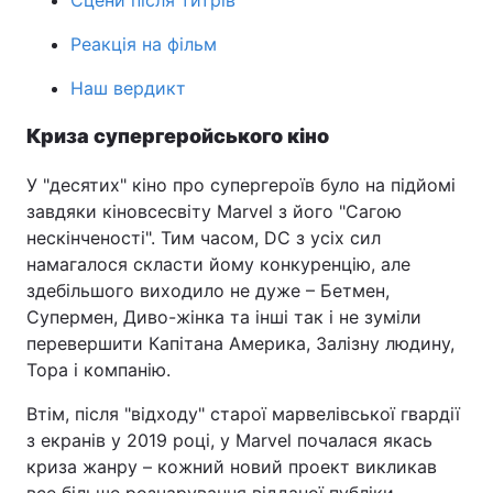
Сцени після титрів
Реакція на фільм
Наш вердикт
Головна
Війна
Криза супергеройського кіно
Україна
Політика
У "десятих" кіно про супергероїв було на підйомі
Економіка
Світ
завдяки кіновсесвіту Marvel з його "Сагою
нескінченості". Тим часом, DC з усіх сил
Спорт
Наука
намагалося скласти йому конкуренцію, але
Техно і зв'язок
Лайт
здебільшого виходило не дуже – Бетмен,
Супермен, Диво-жінка та інші так і не зуміли
Зброя
Інциденти
перевершити Капітана Америка, Залізну людину,
Тора і компанію.
Здоров'я
Туризм
Втім, після "відходу" старої марвелівської гвардії
Цікавинки
Погода
з екранів у 2019 році, у Marvel почалася якась
криза жанру – кожний новий проект викликав
Екологія
Регіони