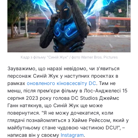
Кадр з фільму "Синій Жук" / фото Warner Bros. Pictures
Зауважимо, що наразі невідомо, чи з'явиться
персонаж Синій Жук у наступних проектах в
рамках
оновленого кіновсесвіту DC
. Тим не
менш, після прем'єри фільму в Лос-Анджелесі 15
серпня 2023 року голова DC Studios Джеймс
Ганн натякнув, що Синій Жук ще може
повернутися. "Я не можу дочекатися, коли
глядачі познайомляться з Хайме Рейєсом, який у
майбутньому стане чудовою частиною DCU!", –
написав він у своєму
Instagram
.