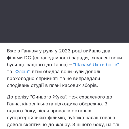
Тема оформлення
Вже з Ганном у руля у 2023 році вийшло два
фільми DC (справедливості заради, схвалені вони
були ще задовго до Ганна) –
"Шазам! Лють богів"
та
"Флеш"
, втім обидва вони були доволі
прохолодно сприйняті та не виправдали
сподівань студії в плані касових зборів.
До релізу "Синього Жука", теж схваленого до
Ганна, кіноспільнота підходила обережно. З
одного боку, після провалів останніх
супергеройських фільмів, публіка налаштована
доволі скептично до жанру. З іншого боку, на тлі