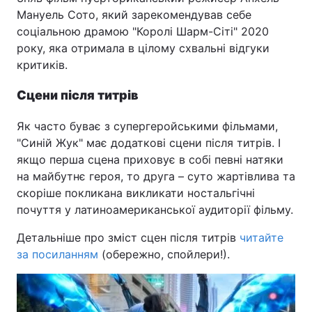
Мануель Сото, який зарекомендував себе
соціальною драмою "Королі Шарм-Сіті" 2020
року, яка отримала в цілому схвальні відгуки
критиків.
Сцени після титрів
Як часто буває з супергеройськими фільмами,
"Синій Жук" має додаткові сцени після титрів. І
якщо перша сцена приховує в собі певні натяки
на майбутнє героя, то друга – суто жартівлива та
скоріше покликана викликати ностальгічні
почуття у латиноамериканської аудиторії фільму.
Детальніше про зміст сцен після титрів
читайте
за посиланням
(обережно, спойлери!).