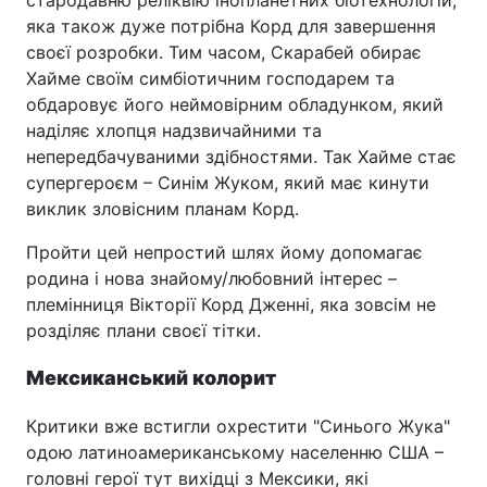
стародавню реліквію інопланетних біотехнологій,
яка також дуже потрібна Корд для завершення
своєї розробки. Тим часом, Скарабей обирає
Хайме своїм симбіотичним господарем та
обдаровує його неймовірним обладунком, який
наділяє хлопця надзвичайними та
непередбачуваними здібностями. Так Хайме стає
супергероєм – Синім Жуком, який має кинути
виклик зловісним планам Корд.
Пройти цей непростий шлях йому допомагає
родина і нова знайому/любовний інтерес –
племінниця Вікторії Корд Дженні, яка зовсім не
розділяє плани своєї тітки.
Мексиканський колорит
Критики вже встигли охрестити "Синього Жука"
одою латиноамериканському населенню США –
головні герої тут вихідці з Мексики, які