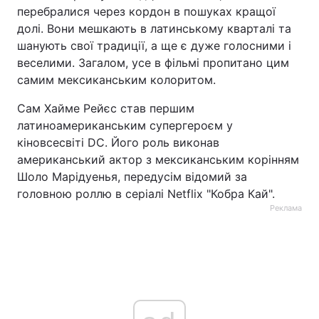
перебралися через кордон в пошуках кращої
долі. Вони мешкають в латинському кварталі та
шанують свої традиції, а ще є дуже голосними і
веселими. Загалом, усе в фільмі пропитано цим
самим мексиканським колоритом.
Сам Хайме Рейєс став першим
латиноамериканським супергероєм у
кіновсесвіті DC. Його роль виконав
американський актор з мексиканським корінням
Шоло Марідуенья, передусім відомий за
головною роллю в серіалі Netflix "Кобра Кай".
Реклама