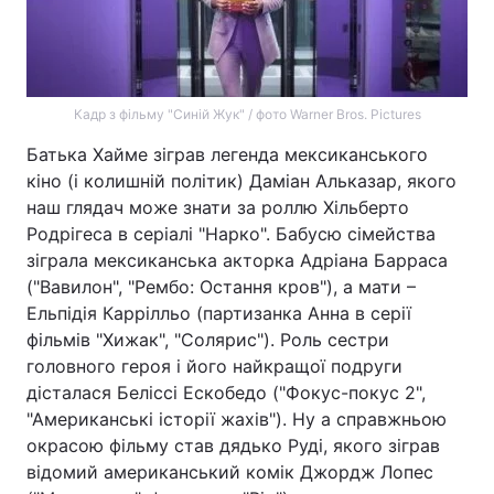
Кадр з фільму "Синій Жук" / фото Warner Bros. Pictures
Батька Хайме зіграв легенда мексиканського
кіно (і колишній політик) Даміан Альказар, якого
наш глядач може знати за роллю Хільберто
Родрігеса в серіалі "Нарко". Бабусю сімейства
зіграла мексиканська акторка Адріана Барраса
("Вавилон", "Рембо: Остання кров"), а мати –
Ельпідія Каррілльо (партизанка Анна в серії
фільмів "Хижак", "Солярис"). Роль сестри
головного героя і його найкращої подруги
дісталася Беліссі Ескобедо ("Фокус-покус 2",
"Американські історії жахів"). Ну а справжньою
окрасою фільму став дядько Руді, якого зіграв
відомий американський комік Джордж Лопес