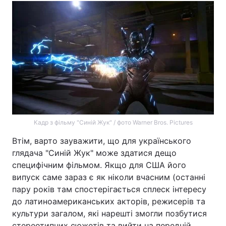
Кадр з фільму "Синій Жук" / фото Warner Bros. Pictures
Втім, варто зауважити, що для українського
глядача "Синій Жук" може здатися дещо
специфічним фільмом. Якщо для США його
випуск саме зараз є як ніколи вчасним (останні
пару років там спостерігається сплеск інтересу
до латиноамериканських акторів, режисерів та
культури загалом, які нарешті змогли позбутися
стереотипних сюжетів та вийти на передній