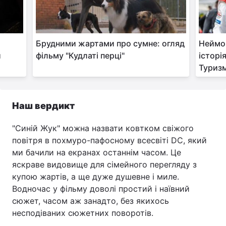
Брудними жартами про сумне: огляд
Неймов
и
фільму "Кудлаті перці"
історі
Туриз
Наш вердикт
"Синій Жук" можна назвати ковтком свіжого
повітря в похмуро-пафосному всесвіті DC, який
ми бачили на екранах останнім часом. Це
яскраве видовище для сімейного перегляду з
купою жартів, а ще дуже душевне і миле.
Водночас у фільму доволі простий і наївний
сюжет, часом аж занадто, без якихось
несподіваних сюжетних поворотів.