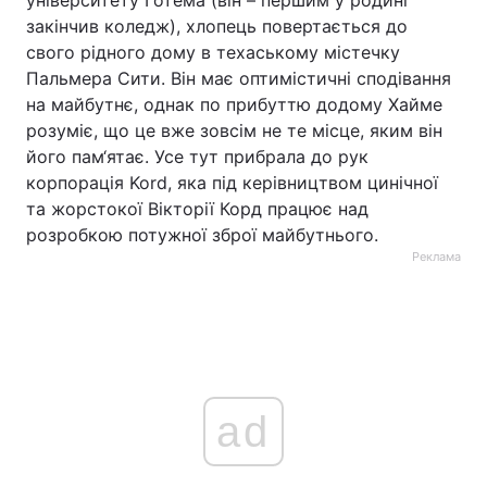
університету Готема (він – першим у родині
закінчив коледж), хлопець повертається до
свого рідного дому в техаському містечку
Пальмера Сити. Він має оптимістичні сподівання
на майбутнє, однак по прибуттю додому Хайме
розуміє, що це вже зовсім не те місце, яким він
його пам‘ятає. Усе тут прибрала до рук
корпорація Kord, яка під керівництвом цинічної
та жорстокої Вікторії Корд працює над
розробкою потужної зброї майбутнього.
Реклама
ad