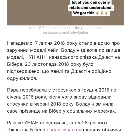
Хейлі Бібер розповіла про кісту в яєчнику /
instagram.com/haileybieber
Нагадаємо, 7 липня 2018 року стало відомо про
заручини моделі Хейлі Болдуін (дівоче прізвище
моделі, - УНІАН) і канадського співака Джастіна
Бібера. 23 листопада 2018 року було
підтверджено, що Хейлі та Джастін офіційно
одружилися.
Пара перебувала у стосунках з грудня 2015 по
січень 2016 року, після чого знову відновили
стосунки в червні 2018 року. Болдуін змінила
своє прізвище на Бібер у соціальних мережах.
Раніше УНІАН повідомляв, що у 28-річного
Джастіна Бібера
паралізувало
половину обличчя.