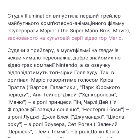
Студія Illumination випустила перший трейлер
майбутнього комп'ютерно-анімаційного фільму
Головна
Війна
"Супербрати Маріо" (The Super Mario Bros. Movie),
заснованого на культовій серії відеоігор Mario
.
Україна
Політика
Судячи з трейлеру, в мультфільмі на глядачів
Економіка
Світ
чекає чимало персонажів, добре знайомих по
відеоіграх компанії Nintendo, а за озвучку
Спорт
Наука
відповідатимуть топ-зірки Голлівуду. Так, в
оригіналі Маріо говоритиме голосом Кріса
Техно і зв'язок
Лайт
Пратта ("Вартові Галактики", "Парк Юрського
періоду"), Аня Тейлор-Джой ("Хід королеви",
Зброя
Інциденти
"Меню") – в ролі принцеси Піч, Чарлі Дей ("У
Здоров'я
Туризм
Філадельфії завжди сонячно", "Нестерпні боси") –
в ролі Луїджі, Джек Блек ("Джуманджі", "Школа
Цікавинки
Погода
року") – в ролі Боузера, Сет Роген ("Зелений
Шершень", "Пем і Томмі") – в ролі Донкі Конга.
Екологія
Регіони