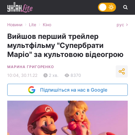
›
›
Новини
Lite
Кіно
рус
Вийшов перший трейлер
мультфільму "Супербрати
Маріо" за культовою відеогрою
МАРИНА ГРИГОРЕНКО
10:04, 30.11.22
2 хв.
8370
Підпишіться на нас в Google