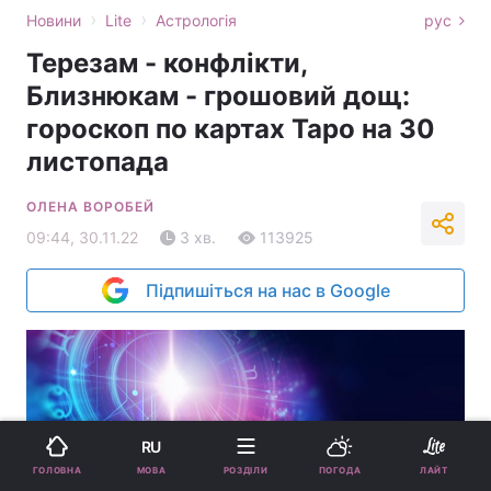
›
›
Новини
Lite
Астрологія
рус
Терезам - конфлікти,
Близнюкам - грошовий дощ:
гороскоп по картах Таро на 30
листопада
ОЛЕНА ВОРОБЕЙ
09:44, 30.11.22
3 хв.
113925
Підпишіться на нас в Google
RU
МОВА
ГОЛОВНА
РОЗДІЛИ
ПОГОДА
ЛАЙТ