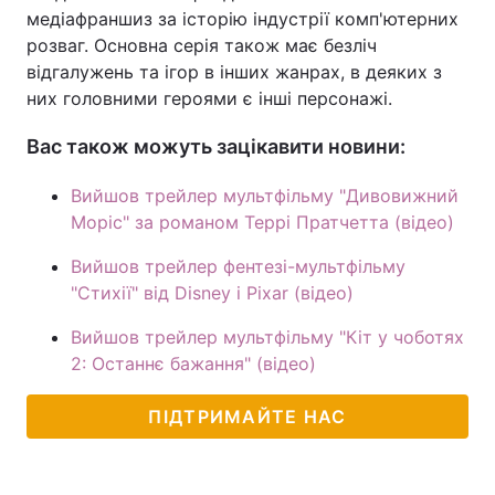
медіафраншиз за історію індустрії комп'ютерних
розваг. Основна серія також має безліч
відгалужень та ігор в інших жанрах, в деяких з
них головними героями є інші персонажі.
Вас також можуть зацікавити новини:
Вийшов трейлер мультфільму "Дивовижний
Моріс" за романом Террі Пратчетта (відео)
Вийшов трейлер фентезі-мультфільму
"Стихії" від Disney і Pixar (відео)
Вийшов трейлер мультфільму "Кіт у чоботях
2: Останнє бажання" (відео)
ПІДТРИМАЙТЕ НАС