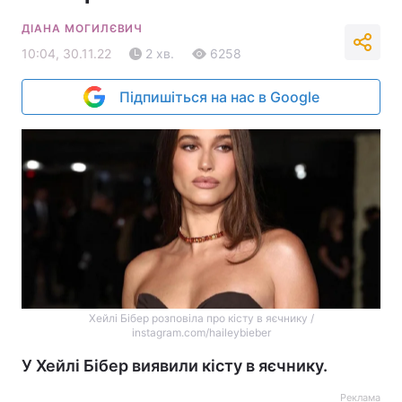
ДІАНА МОГИЛЄВИЧ
10:04, 30.11.22
2 хв.
6258
Підпишіться на нас в Google
Хейлі Бібер розповіла про кісту в яєчнику /
instagram.com/haileybieber
У Хейлі Бібер виявили кісту в яєчнику.
Реклама