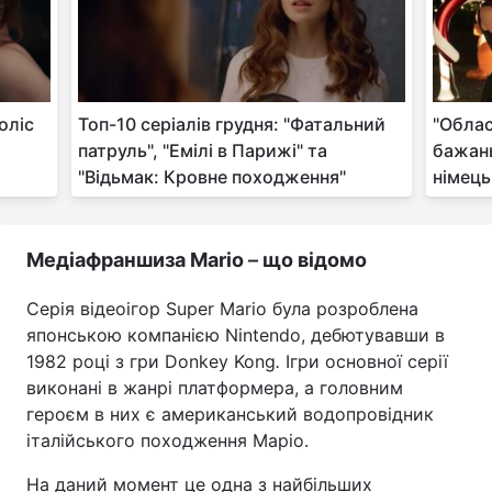
оліс
Топ-10 серіалів грудня: "Фатальний
"Облас
патруль", "Емілі в Парижі" та
бажань
"Відьмак: Кровне походження"
німець
Медіафраншиза Mario
–
що відомо
Серія відеоігор Super Mario була розроблена
японською компанією Nintendo, дебютувавши в
1982 році з гри Donkey Kong
.
Ігри основної серії
виконані в жанрі платформера, а головним
героєм в них є американський водопровідник
італійського походження Маріо.
На даний момент це одна з найбільших