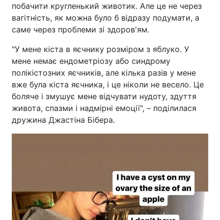
побачити кругленький животик. Але це не через
вагітність, як можна було б відразу подумати, а
саме через проблеми зі здоров'ям.
"У мене кіста в яєчнику розміром з яблуко. У
мене немає ендометріозу або синдрому
полікістозних яєчників, але кілька разів у мене
вже була кіста яєчника, і це ніколи не весело. Це
боляче і змушує мене відчувати нудоту, здуття
живота, спазми і надмірні емоції", – поділилася
дружина Джастіна Бібера.