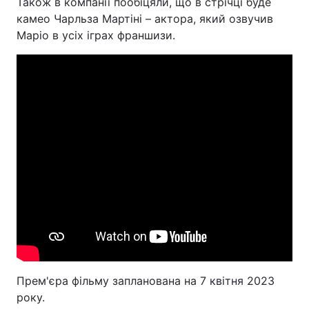
Також в компанії пообіцяли, що в стрічці буде
камео Чарльза Мартіні – актора, який озвучив
Лонгріди
Маріо в усіх іграх франшизи.
Відео з Youtube
Статті
Інтерв'ю
Думки
Архів
Вакансії
Контакти
Послуги
Прем'єра фільму запланована на 7 квітня 2023
року.