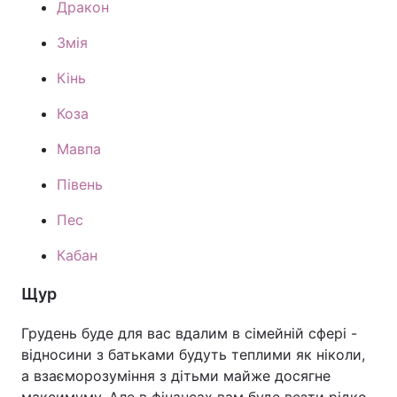
Дракон
Змія
Кінь
Коза
Мавпа
Півень
Пес
Кабан
Щур
Грудень буде для вас вдалим в сімейній сфері -
відносини з батьками будуть теплими як ніколи,
а взаєморозуміння з дітьми майже досягне
максимуму. Але в фінансах вам буде везти рідко,