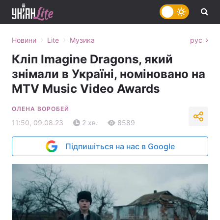
›
›
Новини
Lite
Музика
рус
Кліп Imagine Dragons, який
знімали в Україні, номіновано на
MTV Music Video Awards
ОЛЕНА ВОРОБЕЙ
11:50, 09.08.23
2 хв.
8589
Підпишіться на нас в Google