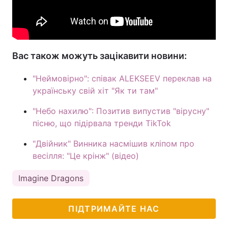
Вас також можуть зацікавити новини:
"Неймовірно": співак ALEKSEEV переклав на
українську свій хіт "Як ти там"
"Небо нахилю": Позитив випустив "вірусну"
пісню, що підірвала тренди TikTok
"Двійник" Винника насмішив кліпом про
весілля: "Це крінж" (відео)
Imagine Dragons
ПІДТРИМАЙТЕ НАС