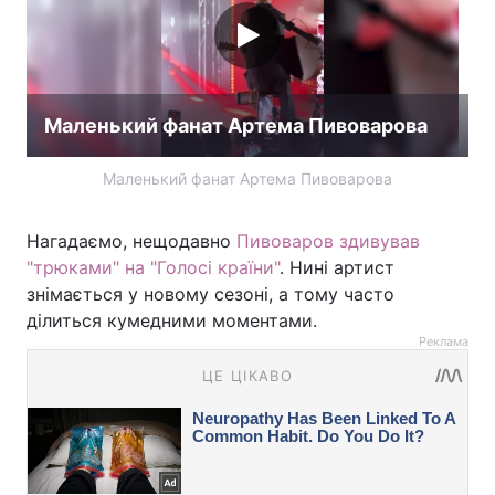
Маленький фанат Артема Пивоварова
Маленький фанат Артема Пивоварова
Нагадаємо, нещодавно
Пивоваров здивував
"трюками" на "Голосі країни"
. Нині артист
знімається у новому сезоні, а тому часто
ділиться кумедними моментами.
Реклама