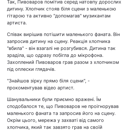
Так, Пивоваров помітив серед натовпу дорослих
дитину. Хлопчик стояв біля сцени з маленькою
гітарою та активно "допомагав" музикантам
артиста.
Співак вирішив потішити маленького фаната. Він
запросив дитину на сцену. Реакція хлопчика
"вбила" - він взагалі не розгубився. Дитина так
зраділа, що одразу побігла до мікрофона.
Захоплений Пивоваров грав разом з хлопчиком
під оплески глядачів.
"Знайшов зірку прямо біля сцени", -
прокоментував відео артист.
Шанувальники були приємно вражені. Їм
сподобалося те, що Пивоваров не проігнорував
маленького фаната та запросив його на сцену.
Окрім цього, мережа у захваті від самого
хлопчика, який так завзято грав на своїй