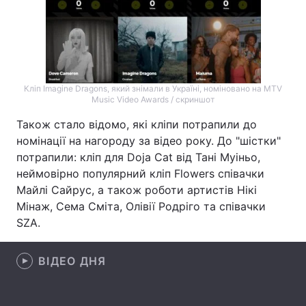
Лонгріди
Відео з Youtube
Статті
Кліп Imagine Dragons, який знімали в Україні, номіновано на MTV
Інтерв'ю
Думки
Music Video Awards / скриншот
Також стало відомо, які кліпи потрапили до
Архів
Вакансії
номінації на нагороду за відео року. До "шістки"
Контакти
потрапили: кліп для Doja Cat від Тані Муіньо,
неймовірно популярний кліп Flowers співачки
Послуги
Майлі Сайрус, а також роботи артистів Нікі
Мінаж, Сема Сміта, Олівії Родріго та співачки
SZA.
ВІДЕО ДНЯ