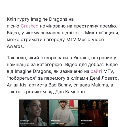
Кліп гурту Imagine Dragons на
Головна
Війна
пісню
Crushed
номіновано на престижну премію.
Відео, у якому знімався підліток з Миколаївщини,
Україна
Політика
може отримати нагороду MTV Music Video
Awards.
Економіка
Світ
Так, кліп, який створювали в Україні, потрапив у
Спорт
Наука
номінацію за категорією "Відео для добра". Відео
від Imagine Dragons, як зазначено на
сайті
MTV,
Техно і зв'язок
Лайт
"побореться" за перемогу з кліпами Демі Ловато,
Аліші Кіз, артиста Bad Bunny, співака Maluma, а
Зброя
Інциденти
також з роликом від Дав Камерон.
Здоров'я
Туризм
Цікавинки
Погода
Екологія
Регіони