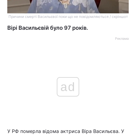
Причини смерті Васильєвої поки що не повідомляються / скріншот
Вірі Васильєвій було 97 років.
Реклама
ad
У РФ померла відома актриса Віра Васильєва. У