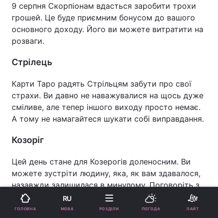
9 серпня Скорпіонам вдасться заробити трохи
грошей. Це буде приємним бонусом до вашого
основного доходу. Його ви можете витратити на
розваги.
Стрілець
Карти Таро радять Стрільцям забути про свої
страхи. Ви давно не наважувалися на щось дуже
сміливе, але тепер іншого виходу просто немає.
А тому не намагайтеся шукати собі виправдання.
Козоріг
Цей день стане для Козерогів доленосним. Ви
можете зустріти людину, яка, як вам здавалося,
назавжди залишилася в минулому. Поговоріть з
нею, це все змінить.
RU
МОВА
ГОЛОВНА
РОЗДІЛИ
ПОГОДА
ЛАЙТ
Водолій