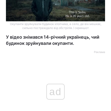
Окупанти зруйнували будинок хлопчика, а село, де він мешкає,
сильно постраждало від обстрілів / скриншот
У відео знімався 14-річний українець, чий
будинок зруйнували окупанти.
Реклама
ad