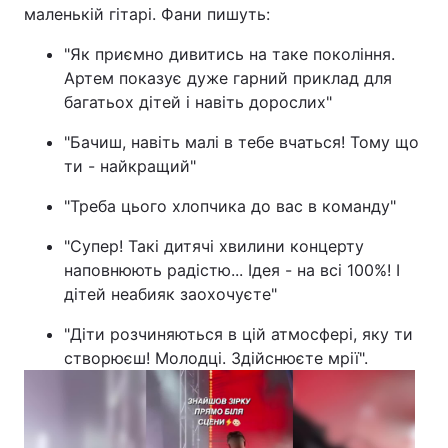
маленькій гітарі. Фани пишуть:
"Як приємно дивитись на таке покоління.
Артем показує дуже гарний приклад для
багатьох дітей і навіть дорослих"
"Бачиш, навіть малі в тебе вчаться! Тому що
ти - найкращий"
"Треба цього хлопчика до вас в команду"
"Супер! Такі дитячі хвилини концерту
наповнюють радістю... Ідея - на всі 100%! І
дітей неабияк заохочуєте"
"Діти розчиняються в цій атмосфері, яку ти
створюєш! Молодці. Здійснюєте мрії".