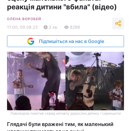
реакція дитини "вбила" (відео)
ОЛЕНА ВОРОБЕЙ
11:00, 09.08.23
2 хв.
8296
Підпишіться на нас в Google
Пивоваров помітив серед натовпу дорослих дитину / скриншоти
Глядачі були вражені тим, як маленький