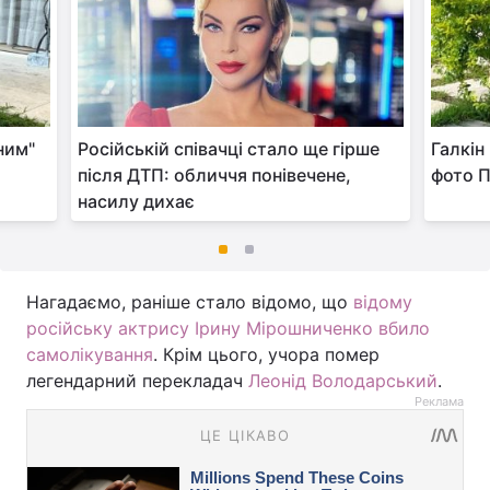
ним"
Російській співачці стало ще гірше
Галкін
після ДТП: обличчя понівечене,
фото П
насилу дихає
Нагадаємо, раніше стало відомо, що
відому
російську актрису Ірину Мірошниченко вбило
самолікування
. Крім цього, учора помер
легендарний перекладач
Леонід Володарський
.
Реклама