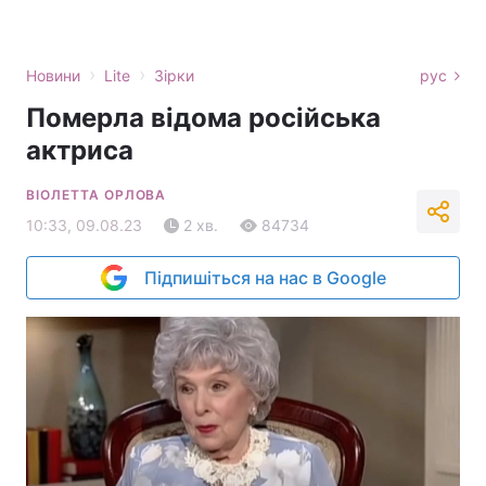
›
›
Новини
Lite
Зірки
рус
Померла відома російська
актриса
ВІОЛЕТТА ОРЛОВА
10:33, 09.08.23
2 хв.
84734
Підпишіться на нас в Google