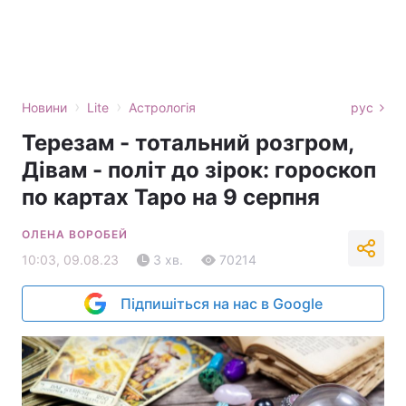
›
›
Новини
Lite
Астрологія
рус
Терезам - тотальний розгром,
Дівам - політ до зірок: гороскоп
по картах Таро на 9 серпня
ОЛЕНА ВОРОБЕЙ
10:03, 09.08.23
3 хв.
70214
Підпишіться на нас в Google