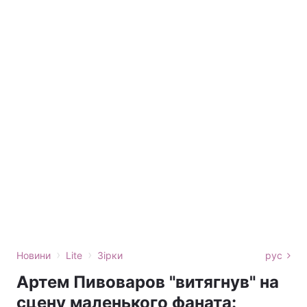
›
›
Новини
Lite
Зірки
рус
Артем Пивоваров "витягнув" на
сцену маленького фаната: