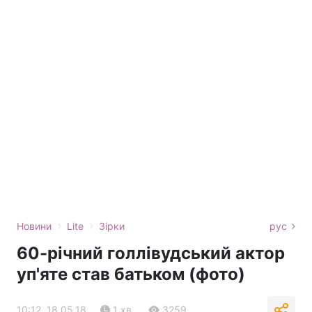
›
›
Новини
Lite
Зірки
рус
60-річний голлівудський актор
уп'яте став батьком (фото)
10:12, 18.05.18
1 хв.
3259