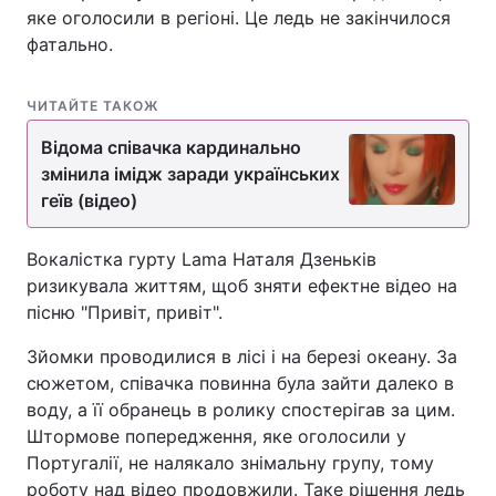
яке оголосили в регіоні. Це ледь не закінчилося
фатально.
ЧИТАЙТЕ ТАКОЖ
Відома співачка кардинально
змінила імідж заради українських
геїв (відео)
Вокалістка гурту Lama Наталя Дзеньків
ризикувала життям, щоб зняти ефектне відео на
пісню "Привіт, привіт".
Зйомки проводилися в лісі і на березі океану. За
сюжетом, співачка повинна була зайти далеко в
воду, а її обранець в ролику спостерігав за цим.
Штормове попередження, яке оголосили у
Португалії, не налякало знімальну групу, тому
роботу над відео продовжили. Таке рішення ледь