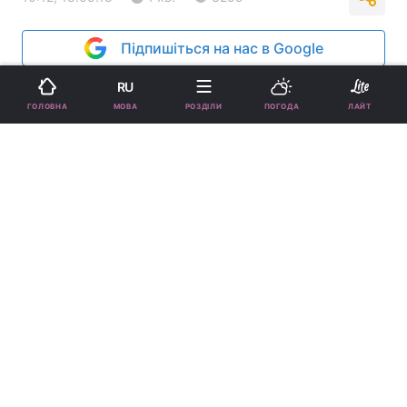
Підпишіться на нас в Google
RU
МОВА
ГОЛОВНА
РОЗДІЛИ
ПОГОДА
ЛАЙТ
60-річний голлівудський актор уп'яте став батьком (фото)
У 60-річного актора та його 34-річної
дружини народилася дитина.
Реклама