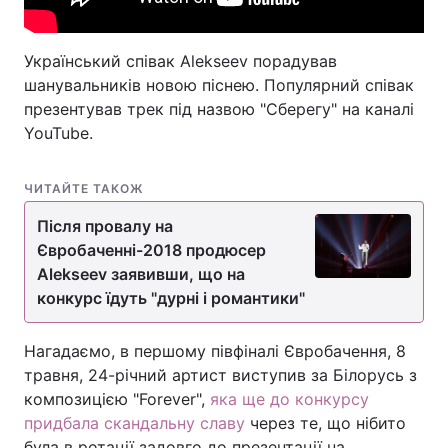
Український співак Alekseev порадував
шанувальників новою піснею. Популярний співак
презентував трек під назвою "Сберегу" на каналі
YouTube.
ЧИТАЙТЕ ТАКОЖ
Після провалу на
Євробаченні-2018 продюсер
Alekseev заявивши, що на
конкурс їдуть "дурні і романтики"
Нагадаємо, в першому півфіналі Євробачення, 8
травня, 24-річний артист виступив за Білорусь з
композицією "Forever",
яка ще до конкурсу
придбала скандальну славу
через те, що нібито
була в ротації задовго до презентації на