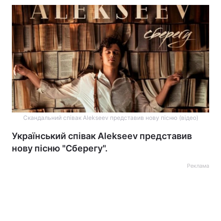
Скандальний співак Alekseev представив нову пісню (відео)
Український співак Alekseev представив
нову пісню "Сберегу".
Реклама