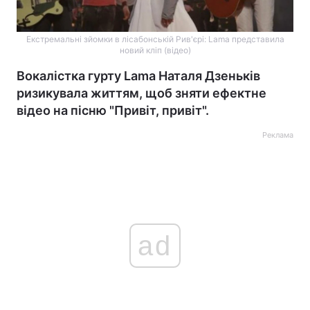
Екстремальні зйомки в лісабонській Рив'єрі: Lama представила
новий кліп (відео)
Вокалістка гурту Lama Наталя Дзеньків
ризикувала життям, щоб зняти ефектне
відео на пісню "Привіт, привіт".
Реклама
ad