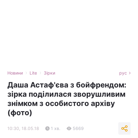
›
›
Новини
Lite
Зірки
рус
Даша Астаф'єва з бойфрендом:
зірка поділилася зворушливим
знімком з особистого архіву
(фото)
10:30, 18.05.18
1 хв.
5669