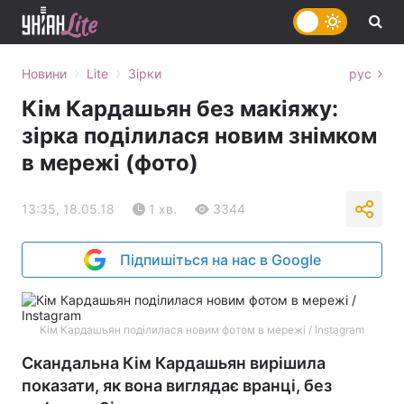
›
›
Новини
Lite
Зірки
рус
Кім Кардашьян без макіяжу:
зірка поділилася новим знімком
в мережі (фото)
13:35, 18.05.18
1 хв.
3344
Підпишіться на нас в Google
Кім Кардашьян поділилася новим фотом в мережі / Instagram
Скандальна Кім Кардашьян вирішила
показати, як вона виглядає вранці, без