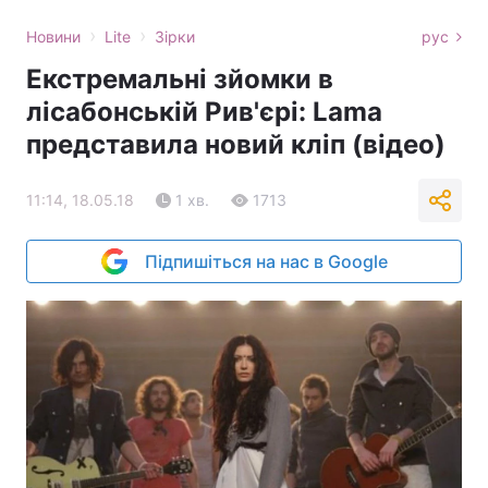
›
›
Новини
Lite
Зірки
рус
Екстремальні зйомки в
лісабонській Рив'єрі: Lama
представила новий кліп (відео)
11:14, 18.05.18
1 хв.
1713
Підпишіться на нас в Google