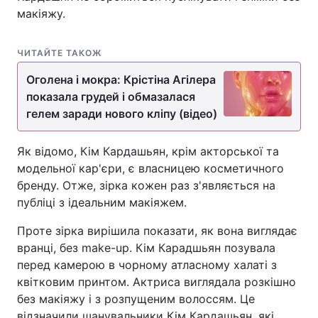
макіяжу.
ЧИТАЙТЕ ТАКОЖ
Головна
Війна
Оголена і мокра: Крістіна Агілера
Україна
Політика
показала грудей і обмазалася
гелем заради нового кліпу (відео)
Економіка
Світ
Як відомо, Кім Кардашьян, крім акторської та
Спорт
Наука
модельної кар'єри, є власницею косметичного
бренду. Отже, зірка кожен раз з'являється на
Техно і зв'язок
Лайт
публіці з ідеальним макіяжем.
Зброя
Інциденти
Проте зірка вирішила показати, як вона виглядає
вранці, без make-up. Кім Карадшьян позувала
Здоров'я
Туризм
перед камерою в чорному атласному халаті з
Цікавинки
Погода
квітковим принтом. Актриса виглядала розкішно
без макіяжу і з розпущеним волоссям. Це
Екологія
Регіони
відзначили шанувальники Кім Кардашьян, які