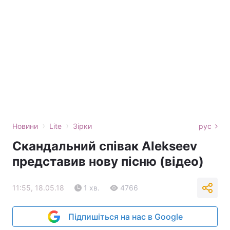
›
›
Новини
Lite
Зірки
рус
Скандальний співак Alekseev
представив нову пісню (відео)
11:55, 18.05.18
1 хв.
4766
Підпишіться на нас в Google