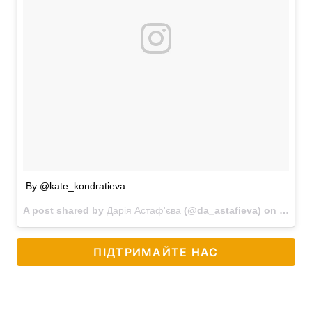
By @kate_kondratieva
A post shared by
Дарія Астаф'єва
(@da_astafieva) on
May 17
ПІДТРИМАЙТЕ НАС