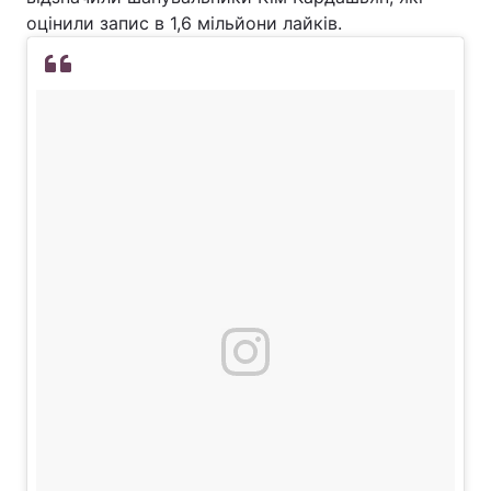
оцінили запис в 1,6 мільйони лайків.
Лонгріди
Відео з Youtube
Статті
Інтерв'ю
Думки
Архів
Вакансії
Контакти
Послуги