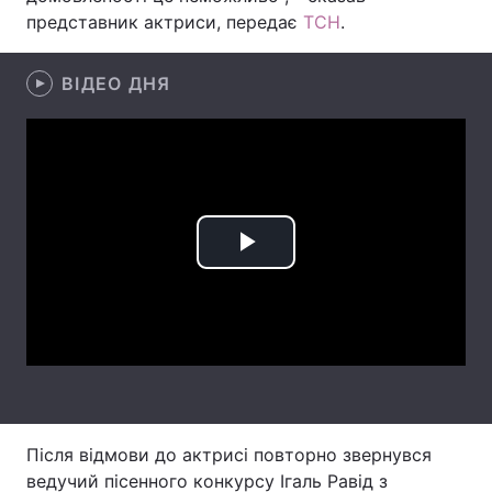
представник актриси, передає
ТСН
.
Лонгріди
ВІДЕО ДНЯ
Відео з Youtube
Статті
Інтерв'ю
Думки
Архів
Вакансії
Контакти
Play
Послуги
Video
Після відмови до актрисі повторно звернувся
ведучий пісенного конкурсу Ігаль Равід з