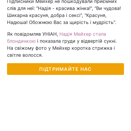
Підписники Мейхер не пошкодували приємних
слів для неї: "Надія - красива жінка!", "Ви чудова!
Шикарна красуня, добра і сексі", "Красуня,
Надюша! Обожнюю Вас за щирість і мудрість".
Як повідомляв УНІАН,
Надія Мейхер стала
блондинкою
і показала груди у відвертій сукні.
На свіжому фото у Мейхер коротка стрижка і
світле волосся.
ПІДТРИМАЙТЕ НАС