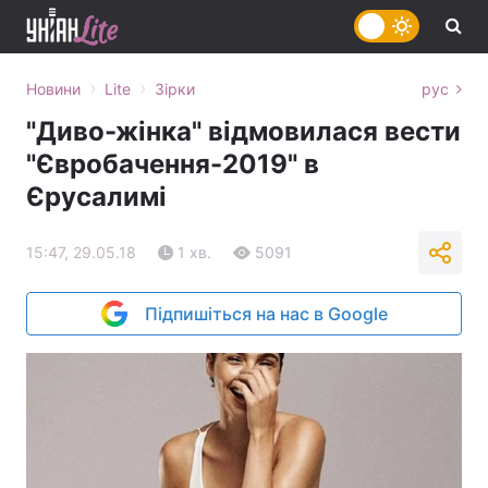
›
›
Новини
Lite
Зірки
рус
"Диво-жінка" відмовилася вести
"Євробачення-2019" в
Єрусалимі
15:47, 29.05.18
1 хв.
5091
Підпишіться на нас в Google