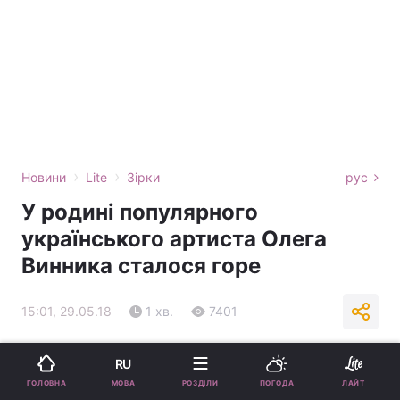
›
›
Новини
Lite
Зірки
рус
У родині популярного
українського артиста Олега
Винника сталося горе
15:01, 29.05.18
1 хв.
7401
Підпишіться на нас в Google
RU
МОВА
ГОЛОВНА
РОЗДІЛИ
ПОГОДА
ЛАЙТ