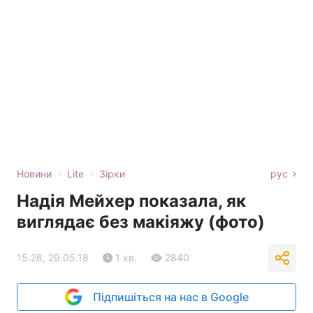
›
›
Новини
Lite
Зірки
рус
Надія Мейхер показала, як
виглядає без макіяжу (фото)
15:26, 29.05.18
1 хв.
2840
Підпишіться на нас в Google