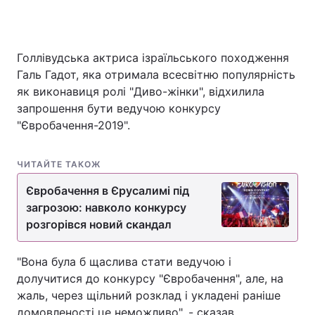
Голлівудська актриса ізраїльського походження
Головна
Війна
Галь Гадот, яка отримала всесвітню популярність
як виконавиця ролі "Диво-жінки", відхилила
Україна
Політика
запрошення бути ведучою конкурсу
Економіка
Світ
"Євробачення-2019".
Спорт
Наука
ЧИТАЙТЕ ТАКОЖ
Техно і зв'язок
Лайт
Євробачення в Єрусалимі під
загрозою: навколо конкурсу
Зброя
Інциденти
розгорівся новий скандал
Здоров'я
Туризм
"Вона була б щаслива стати ведучою і
Цікавинки
Погода
долучитися до конкурсу "Євробачення", але, на
жаль, через щільний розклад і укладені раніше
Екологія
Регіони
домовленості це неможливо", - сказав