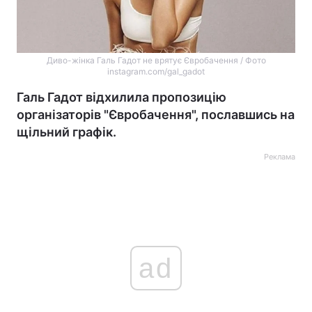
Диво-жінка Галь Гадот не врятує Євробачення / Фото
instagram.com/gal_gadot
Галь Гадот відхилила пропозицію
організаторів "Євробачення", пославшись на
щільний графік.
Реклама
ad