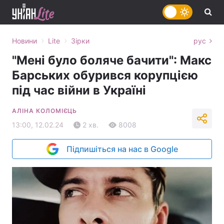
›
›
Новини
Lite
Зірки
рус
"Мені було боляче бачити": Макс
Барських обурився корупцією
під час війни в Україні
АЛІНА КОЛОМІЄЦЬ
13:00, 12.02.24
2 хв.
8008
Підпишіться на нас в Google