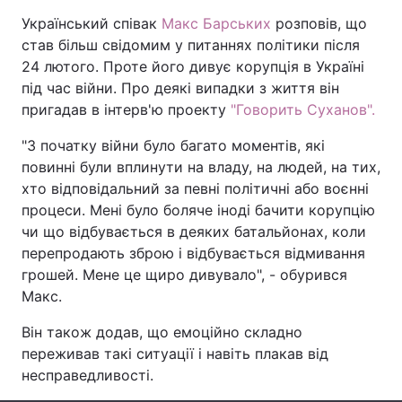
Український співак
Макс Барських
розповів, що
став більш свідомим у питаннях політики після
24 лютого. Проте його дивує корупція в Україні
Головна
Війна
під час війни. Про деякі випадки з життя він
пригадав в інтерв'ю проекту
"Говорить Суханов".
Україна
Політика
"З початку війни було багато моментів, які
Економіка
Світ
повинні були вплинути на владу, на людей, на тих,
хто відповідальний за певні політичні або воєнні
Спорт
Наука
процеси. Мені було боляче іноді бачити корупцію
чи що відбувається в деяких батальйонах, коли
Техно і зв'язок
Лайт
перепродають зброю і відбувається відмивання
грошей. Мене це щиро дивувало", - обурився
Зброя
Інциденти
Макс.
Здоров'я
Туризм
Він також додав, що емоційно складно
переживав такі ситуації і навіть плакав від
Цікавинки
Погода
несправедливості.
Екологія
Регіони