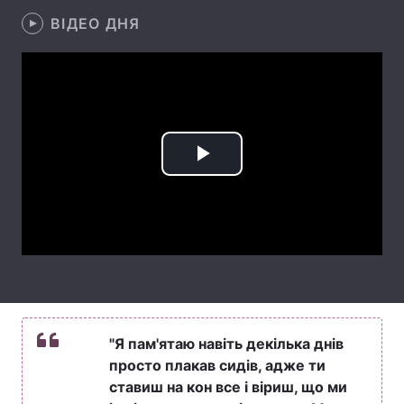
ВІДЕО ДНЯ
Лонгріди
Відео з Youtube
Статті
Інтерв'ю
Думки
Архів
Вакансії
Play
Контакти
Video
Послуги
"Я пам'ятаю навіть декілька днів
просто плакав сидів, адже ти
ставиш на кон все і віриш, що ми