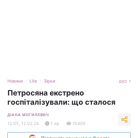
›
›
Новини
Lite
Зірки
рус
Петросяна екстрено
госпіталізували: що сталося
ДІАНА МОГИЛЄВИЧ
12:05, 12.02.24
1 хв.
15405