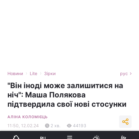
›
›
Новини
Lite
Зірки
рус
"Він іноді може залишитися на
ніч": Маша Полякова
підтвердила свої нові стосунки
АЛІНА КОЛОМІЄЦЬ
11:50, 12.02.24
2 хв.
44193
RU