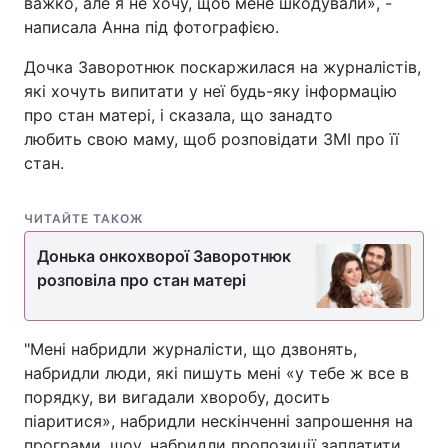
важко, але я не хочу, щоб мене шкодували», -
написала Анна під фотографією.
Дочка Заворотнюк поскаржилася на журналістів,
які хочуть випитати у неї будь-яку інформацію
про стан матері, і сказала, що занадто
любить свою маму, щоб розповідати ЗМІ про її
стан.
ЧИТАЙТЕ ТАКОЖ
Донька онкохворої Заворотнюк
розповіла про стан матері
"Мені набридли журналісти, що дзвонять,
набридли люди, які пишуть мені «у тебе ж все в
порядку, ви вигадали хворобу, досить
піаритися», набридли нескінченні запрошення на
програми, шоу, набридли пропозиції заплатити