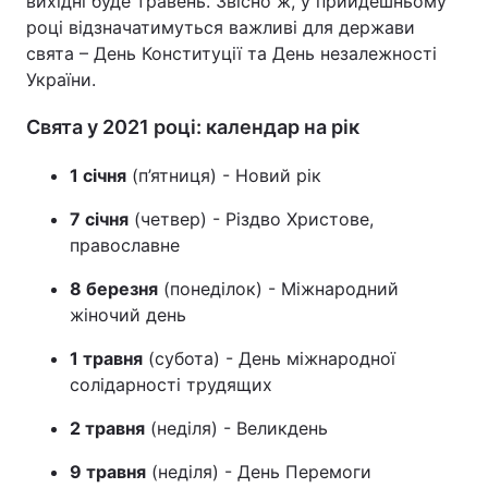
вихідні буде травень. Звісно ж, у прийдешньому
році відзначатимуться важливі для держави
свята – День Конституції та День незалежності
України.
Свята у 2021 році: календар на рік
1 січня
(п’ятниця) - Новий рік
7 січня
(четвер) - Різдво Христове,
православне
8 березня
(понеділок) - Міжнародний
жіночий день
1 травня
(субота) - День міжнародної
солідарності трудящих
2 травня
(неділя) - Великдень
9 травня
(неділя) - День Перемоги