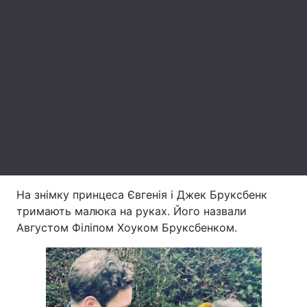
Лонгріди
Відео з Youtube
Статті
Інтерв'ю
Думки
Архів
Вакансії
Контакти
Послуги
На знімку принцеса Євгенія і Джек Бруксбенк
тримають малюка на руках. Його назвали
Августом Філіпом Хоуком Бруксбенком.