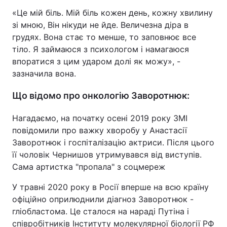
«Це мій біль. Мій біль кожен день, кожну хвилину
зі мною, Він нікуди не йде. Величезна діра в
грудях. Вона стає то менше, то заповнює все
тіло. Я займаюся з психологом і намагаюся
впоратися з цим ударом долі як можу», -
зазначила вона.
Що відомо про онкологію Заворотнюк:
Нагадаємо, на початку осені 2019 року ЗМІ
повідомили про важку хворобу у Анастасії
Заворотнюк і госпіталізацію актриси. Після цього
її чоловік Чернишов утримувався від виступів.
Сама артистка "пропала" з соцмереж
У травні 2020 року в Росії вперше на всю країну
офіційно оприлюднили діагноз Заворотнюк -
гліобластома. Це сталося на нараді Путіна і
співробітників Інституту молекулярної біології РФ