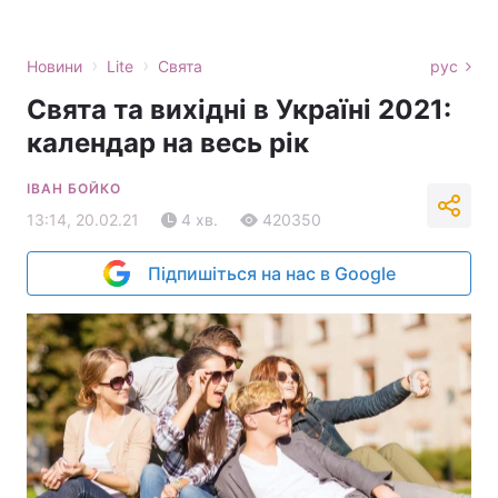
›
›
Новини
Lite
Свята
рус
Свята та вихідні в Україні 2021:
календар на весь рік
ІВАН БОЙКО
13:14, 20.02.21
4 хв.
420350
Підпишіться на нас в Google