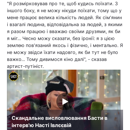
"Я розмірковував про те, щоб кудись поїхати. З
іншого боку, я не можу нікуди поїхати, тому що у
мене працює велика кількість людей. Як сім'янин
і взагалі людина, відповідальна за людей, з якими
я разом працюю і вважаю своїми друзями, як би
я міг... Чесно можу сказати, без іронії: я з цією
землею пов'язаний якось і фізично, і ментально. Я
не можу звідси їхати надовго, як би тут не було
важко... Тому дивимося кіно далі", - сказав
артист-путініст.
Скандальне висловлювання Басти в
інтерв'ю Насті Івлєєвій