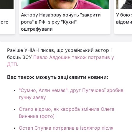
Актору Назарову хочуть "закрити
У бою 
його
рота" в РФ: зірку "Кухні"
відом
оштрафували
Раніше УНІАН писав, що український актор і
боєць ЗСУ
Павло Алдошин також потрапив у
ДТП
.
Вас також можуть зацікавити новини:
"Сумно, Алли немає": друг Пугачової зробив
гучну заяву
Стало відомо, як хвороба змінила Олега
Винника (фото)
Остап Ступка потрапив в ізолятор після