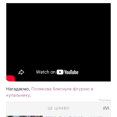
Нагадаємо,
Полякова блиснула фігурою в
купальнику
.
Реклама