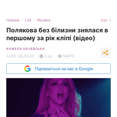
›
›
Новини
Lite
Музика
рус
Полякова без білизни знялася в
першому за рік кліпі (відео)
АНЖЕЛА БАЧЕВСЬКА
14:55, 06.04.23
2 хв.
54475
Підпишіться на нас в Google