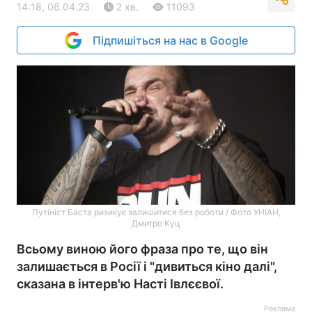
14:18, 06.04.23
2 хв.
11093
Підпишіться на нас в Google
Путініст Баста ризикує залишитися без роботи / Фото УНІАН,
Дмитро Куц
Всьому виною його фраза про те, що він
залишається в Росії і "дивиться кіно далі",
сказана в інтерв'ю Насті Івлєєвої.
Реклама