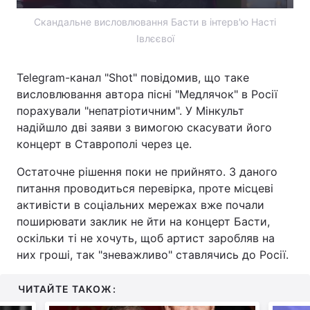
Скандальне висловлювання Басти в інтерв'ю Насті
Івлєєвої
Telegram-канал "Shot" повідомив, що таке
висловлювання автора пісні "Медлячок" в Росії
порахували "непатріотичним". У Мінкульт
надійшло дві заяви з вимогою скасувати його
концерт в Ставрополі через це.
Остаточне рішення поки не прийнято. З даного
питання проводиться перевірка, проте місцеві
активісти в соціальних мережах вже почали
поширювати заклик не йти на концерт Басти,
оскільки ті не хочуть, щоб артист заробляв на
них гроші, так "зневажливо" ставлячись до Росії.
ЧИТАЙТЕ ТАКОЖ: