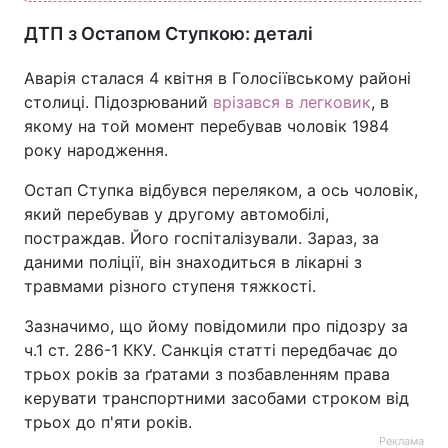
ДТП з Остапом Ступкою: деталі
Тема оформлення
Аварія сталася 4 квітня в Голосіївському районі
столиці. Підозрюваний
врізався в легковик
, в
якому на той момент перебував чоловік 1984
року народження.
Остап Ступка відбувся переляком, а ось чоловік,
який перебував у другому автомобілі,
постраждав. Його госпіталізували. Зараз, за
даними поліції, він знаходиться в лікарні з
травмами різного ступеня тяжкості.
Зазначимо, що йому повідомили про підозру за
ч.1 ст. 286-1 ККУ. Санкція статті передбачає до
трьох років за ґратами з позбавленням права
керувати транспортними засобами строком від
трьох до п'яти років.
Реклама