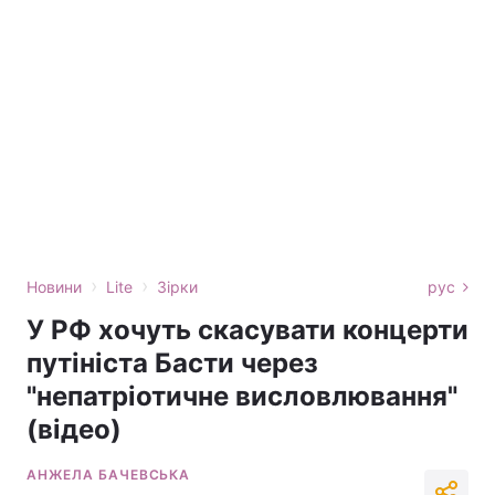
›
›
Новини
Lite
Зірки
рус
У РФ хочуть скасувати концерти
путініста Басти через
"непатріотичне висловлювання"
(відео)
АНЖЕЛА БАЧЕВСЬКА