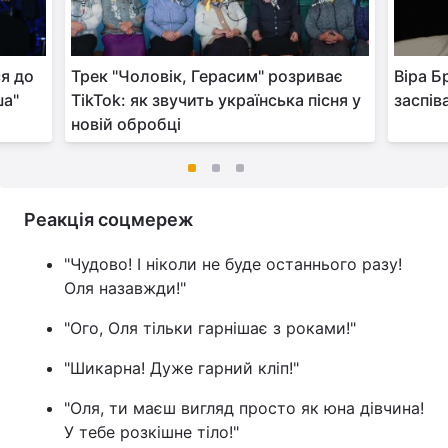
я до
Трек "Чоловік, Герасим" розриває
Віра Б
ша"
TikTok: як звучить українська пісня у
заспів
новій обробці
Реакція соцмереж
"Чудово! І ніколи не буде останнього разу!
Оля назавжди!"
"Ого, Оля тільки гарнішає з роками!"
"Шикарна! Дуже гарний кліп!"
"Оля, ти маєш вигляд просто як юна дівчина!
У тебе розкішне тіло!"