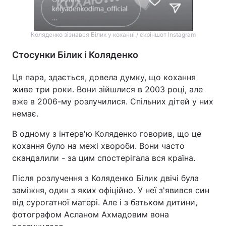
Коляденко зізнався Білик у коханні / скріншот Instagram
Стосунки Білик і Коляденко
Ця пара, здається, довела думку, що кохання
живе три роки. Вони зійшлися в 2003 році, але
вже в 2006-му розлучилися. Спільних дітей у них
немає.
В одному з інтерв'ю Коляденко говорив, що це
кохання було на межі хвороби. Вони часто
скандалили - за цим спостерігала вся країна.
Після розлучення з Коляденко Білик двічі була
заміжня, один з яких офіційно. У неї з'явився син
від сурогатної матері. Але і з батьком дитини,
фотографом Асланом Ахмадовим вона