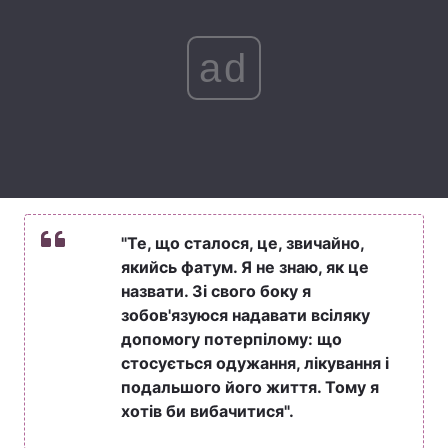
Лонгріди
ad
Відео з Youtube
Статті
Інтерв'ю
Думки
Архів
Вакансії
Контакти
"Те, що сталося, це, звичайно,
якийсь фатум. Я не знаю, як це
Послуги
назвати. Зі свого боку я
зобов'язуюся надавати всіляку
допомогу потерпілому: що
стосується одужання, лікування і
подальшого його життя. Тому я
хотів би вибачитися".