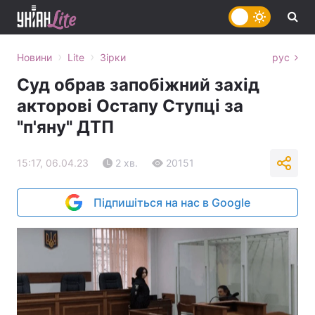
›
›
Новини
Lite
Зірки
рус
Суд обрав запобіжний захід
акторові Остапу Ступці за
"п'яну" ДТП
15:17, 06.04.23
2 хв.
20151
Підпишіться на нас в Google