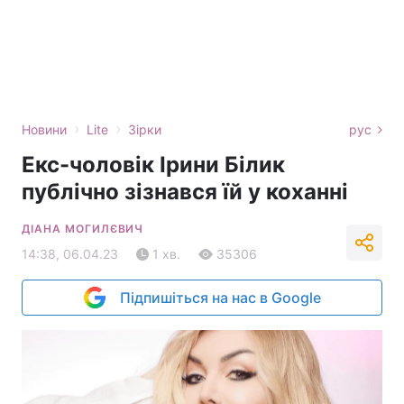
›
›
Новини
Lite
Зірки
рус
Екс-чоловік Ірини Білик
публічно зізнався їй у коханні
ДІАНА МОГИЛЄВИЧ
14:38, 06.04.23
1 хв.
35306
Підпишіться на нас в Google