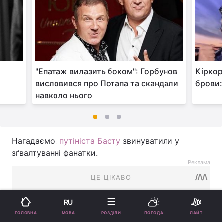
"Епатаж вилазить боком": Горбунов
Кіркор
висловився про Потапа та скандали
брови:
навколо нього
Нагадаємо,
путініста Басту
звинуватили у
зґвалтуванні фанатки.
Реклама
RU
МОВА
ГОЛОВНА
РОЗДІЛИ
ПОГОДА
ЛАЙТ