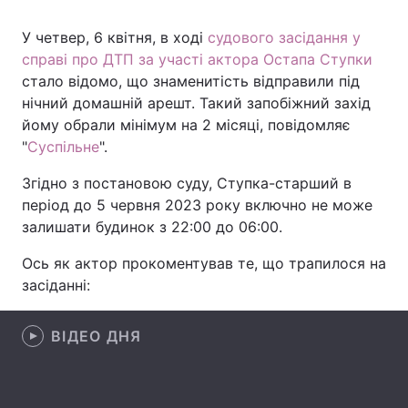
У четвер, 6 квітня, в ході
судового засідання у
справі про ДТП за участі актора Остапа Ступки
Головна
Війна
стало відомо, що знаменитість відправили під
нічний домашній арешт. Такий запобіжний захід
Україна
Політика
йому обрали мінімум на 2 місяці, повідомляє
"
Суспільне
".
Економіка
Світ
Згідно з постановою суду, Ступка-старший в
Спорт
Наука
період до 5 червня 2023 року включно не може
залишати будинок з 22:00 до 06:00.
Техно і зв'язок
Лайт
Ось як актор прокоментував те, що трапилося на
Зброя
Інциденти
засіданні:
Здоров'я
Туризм
ВІДЕО ДНЯ
Цікавинки
Погода
Екологія
Регіони