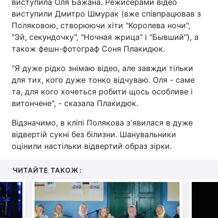
виступила Оля Бажана. Режисерами відео
виступили Дмитро Шмурак (вже співпрацював з
Поляковою, створюючи хіти "Королева ночи",
"Эй, секундочку", "Ночная жрица" і "Бывший"), а
також фешн-фотограф Соня Плакидюк.
"Я дуже рідко знімаю відео, але завжди тільки
для тих, кого дуже тонко відчуваю. Оля - саме
та, для кого хочеться робити щось особливе і
витончене", - сказала Плакидюк.
Відзначимо, в кліпі Полякова з'явилася в дуже
відвертій сукні без білизни. Шанувальники
оцінили настільки відвертий образ зірки.
ЧИТАЙТЕ ТАКОЖ: