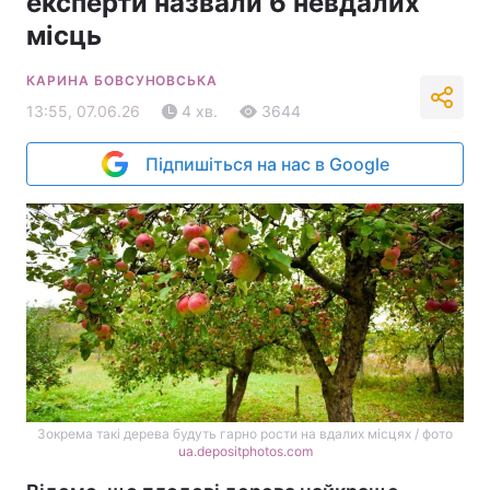
експерти назвали 6 невдалих
місць
КАРИНА БОВСУНОВСЬКА
13:55, 07.06.26
4 хв.
3644
Підпишіться на нас в Google
Зокрема такі дерева будуть гарно рости на вдалих місцях / фото
ua.depositphotos.com