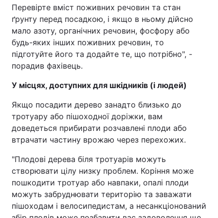
Перевірте вміст поживних речовин та стан
ґрунту перед посадкою, і якщо в ньому дійсно
мало азоту, органічних речовин, фосфору або
будь-яких інших поживних речовин, то
підготуйте його та додайте те, що потрібно", -
порадив фахівець.
У місцях, доступних для шкідників (і людей)
Якщо посадити дерево занадто близько до
тротуару або пішоходної доріжки, вам
доведеться прибирати розчавлені плоди або
втрачати частину врожаю через перехожих.
"Плодові дерева біля тротуарів можуть
створювати цілу низку проблем. Коріння може
пошкодити тротуар або навпаки, опалі плоди
можуть забруднювати територію та заважати
пішоходам і велосипедистам, а несанкціонований
збір плодів може позбавити вас задоволення ще