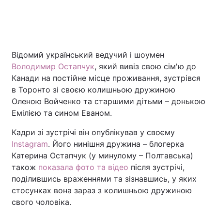
Головна
Війна
Відомий український ведучий і шоумен
Україна
Політика
Володимир Остапчук
, який вивіз свою сім'ю до
Канади на постійне місце проживання, зустрівся
Економіка
Світ
в Торонто зі своєю колишньою дружиною
Оленою Войченко та старшими дітьми – донькою
Спорт
Наука
Емілією та сином Еваном.
Техно і зв'язок
Лайт
Кадри зі зустрічі він опублікував у своєму
Instagram
. Його нинішня дружина – блогерка
Зброя
Інциденти
Катерина Остапчук (у минулому – Полтавська)
також
показала фото та відео
після зустрічі,
Здоров'я
Туризм
поділившись враженнями та зізнавшись, у яких
стосунках вона зараз з колишньою дружиною
Цікавинки
Погода
свого чоловіка.
Екологія
Регіони