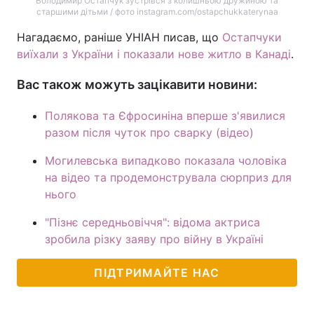
Володимир Остапчук зустрівся з колишньою дружиною та
старшими дітьми / фото instagram.com/ostapchukkaterynaa
Нагадаємо, раніше УНІАН писав, що
Остапчуки
виїхали з України і показали нове житло в Канаді
.
Вас також можуть зацікавити новини:
Полякова та Єфросиніна вперше з'явилися
разом після чуток про сварку (відео)
Могилевська випадково показала чоловіка
на відео та продемонструвала сюрприз для
нього
"Пізнє середньовіччя": відома актриса
зробила різку заяву про війну в Україні
ПІДТРИМАЙТЕ НАС