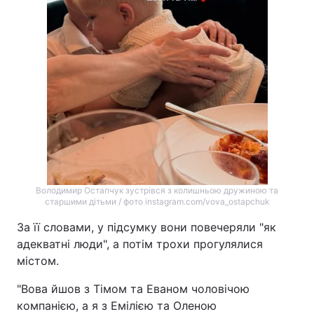
Володимир Остапчук зустрівся з колишньою дружиною та
старшими дітьми / фото instagram.com/vova_ostapchuk
За її словами, у підсумку вони повечеряли "як
адекватні люди", а потім трохи прогулялися
містом.
"Вова йшов з Тімом та Еваном чоловічою
компанією, а я з Емілією та Оленою