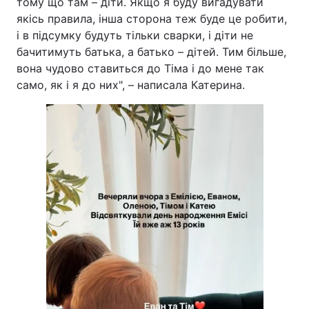
тому що там – діти. Якщо я буду вигадувати
якісь правила, інша сторона теж буде це робити,
Тема оформлення
і в підсумку будуть тільки сварки, і діти не
бачитимуть батька, а батько – дітей. Тим більше,
вона чудово ставиться до Тіма і до мене так
само, як і я до них", – написала Катерина.