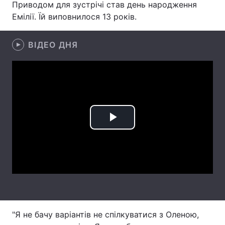
Приводом для зустрічі став день народження
Емілії. Їй виповнилося 13 років.
Лонгріди
ВІДЕО ДНЯ
Відео з Youtube
Статті
Інтерв'ю
Думки
Архів
Вакансії
Контакти
Play
Послуги
Video
"Я не бачу варіантів не спілкуватися з Оленою,