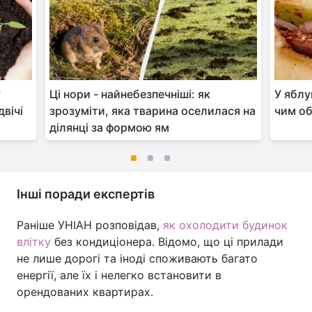
у
Ці нори - найнебезпечніші: як
У яблу
двічі
зрозуміти, яка тварина оселилася на
чим об
ділянці за формою ям
Інші поради експертів
Раніше УНІАН розповідав,
як охолодити будинок
влітку
без кондиціонера. Відомо, що ці прилади
не лише дорогі та іноді споживають багато
енергії, але їх і нелегко встановити в
орендованих квартирах.