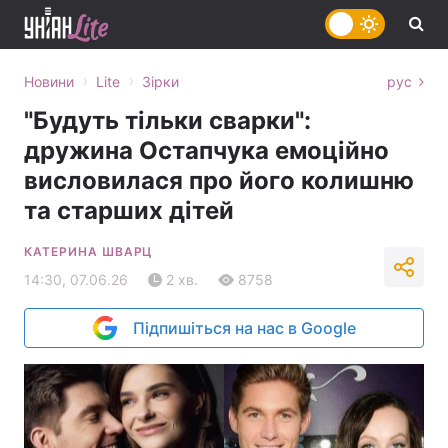
›
›
Новини
Lite
Зірки
рус
"Будуть тільки сварки":
дружина Остапчука емоційно
висловилася про його колишню
та старших дітей
КАТЕРИНА ШВАРЦ
14:30, 07.06.26
2 хв.
8758
Підпишіться на нас в Google