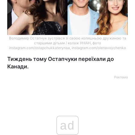
Володимир Остапчук зустрівся зі своєю колишньою дружиною та
старшими дітьми / колаж УНІАН, фото
instagram.com/ostapchukkaterynaa, instagram.com/olenavoychenko
Тиждень тому Остапчуки переїхали до
Канади.
Реклама
ad