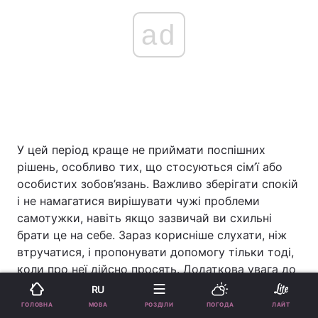
ad
У цей період краще не приймати поспішних
рішень, особливо тих, що стосуються сім’ї або
особистих зобов’язань. Важливо зберігати спокій
і не намагатися вирішувати чужі проблеми
самотужки, навіть якщо зазвичай ви схильні
брати це на себе. Зараз корисніше слухати, ніж
втручатися, і пропонувати допомогу тільки тоді,
коли про неї дійсно просять. Додаткова увага до
власного відпочинку та відновлення допоможе
RU
зберегти внутрішній баланс.
МОВА
ГОЛОВНА
РОЗДІЛИ
ПОГОДА
ЛАЙТ