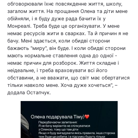
обговорювали їхнє повсякденне життя, школу,
загалом життя. На прощання Олена та діти мене
обійняли, і я буду дуже рада бачити їх у
Монреалі. Треба буде це організувати. У мене
немає ресурсів жити в сварках. Та й причин я не
бачу. Мені здається, коли обидві сторони
бажають "миру", він буде. І коли обидві сторони
мають нормальне ставлення одна до одної -
немає причин для розборок. Життя складне і
неідеальне, і треба враховувати всі його
обставини, а не вважати, що світ має обертатися
тільки навколо мене. Хоча дуже хочеться", –
додала Остапчук.