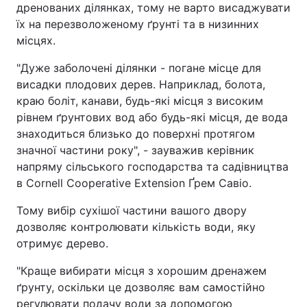
дренованих ділянках, тому не варто висаджувати
їх на перезволоженому ґрунті та в низинних
місцях.
"Дуже заболочені ділянки - погане місце для
висадки плодових дерев. Наприклад, болота,
краю боліт, канави, будь-які місця з високим
рівнем ґрунтових вод або будь-які місця, де вода
знаходиться близько до поверхні протягом
значної частини року", - зауважив керівник
напряму сільського господарства та садівництва
в Cornell Cooperative Extension Ґрем Савіо.
Тому вибір сухішої частини вашого двору
дозволяє контролювати кількість води, яку
отримує дерево.
"Краще вибирати місця з хорошим дренажем
ґрунту, оскільки це дозволяє вам самостійно
регулювати подачу води за допомогою