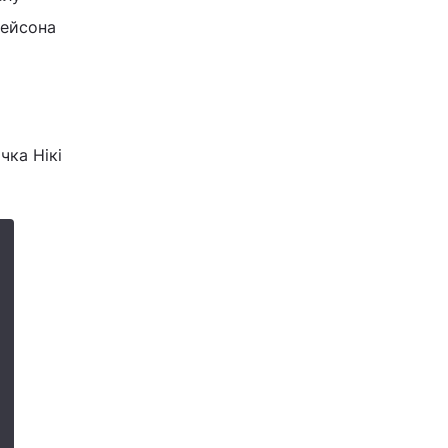
жейсона
чка Нікі