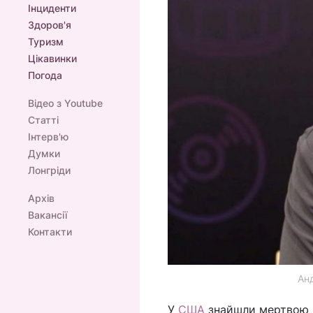
Інциденти
Здоров'я
Туризм
Цікавинки
Погода
Відео з Youtube
Статті
Інтерв'ю
Думки
Лонгріди
Архів
Вакансії
Контакти
Анд
У
США
знайшли мертвою 