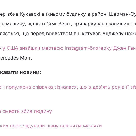
р вбив Кукавскі в їхньому будинку в районі Шерман-О
 в машину, відвіз в Сімі-Веллі, припаркував і залишив т
мляється, що перед вбивством він катував Анджелу нож
о
у США знайшли мертвою Instagram-блогерку Джен Ган
ercedes Morr.
кавити новини:
": популярна співачка зізналася, що в дев'ять років її з
а смерть збив людину
 яких переслідували шанувальники-маніяки