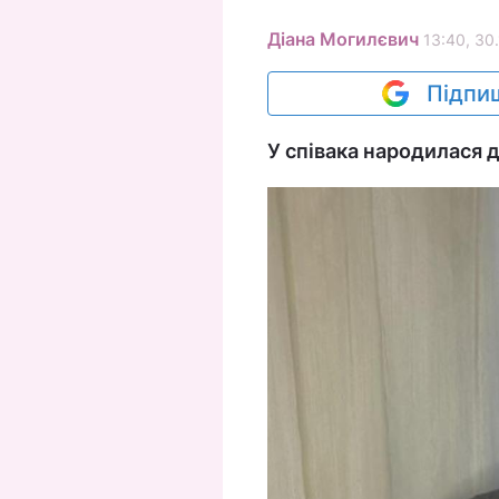
Діана Могилєвич
13:40, 30.
Підпиш
У співака народилася 