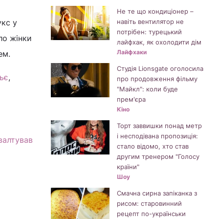
Не те що кондиціонер –
укс у
навіть вентилятор не
потрібен: турецький
іло жінки
лайфхак, як охолодити дім
Лайфхаки
ем.
Студія Lionsgate оголосила
ьє
,
про продовження фільму
"Майкл": коли буде
прем'єра
Кіно
Торт заввишки понад метр
і несподівана пропозиція:
ґвалтував
стало відомо, хто став
другим тренером "Голосу
країни"
Шоу
Смачна сирна запіканка з
рисом: старовинний
рецепт по-українськи