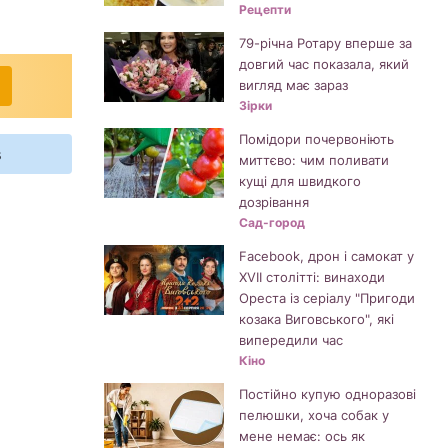
Рецепти
79-річна Ротару вперше за
довгий час показала, який
вигляд має зараз
Зірки
Помідори почервоніють
s
миттєво: чим поливати
кущі для швидкого
дозрівання
Сад-город
Facebook, дрон і самокат у
XVII столітті: винаходи
Ореста із серіалу "Пригоди
козака Виговського", які
випередили час
Кіно
Постійно купую одноразові
пелюшки, хоча собак у
мене немає: ось як