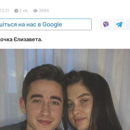
12.21
2 хв.
3684
іться на нас в Google
дочка Єлизавета.