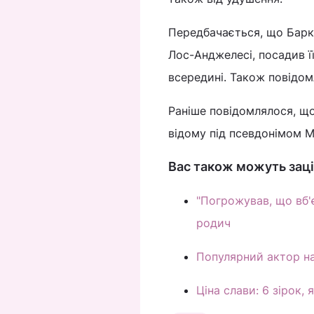
Передбачається, що Барке
Лос-Анджелесі, посадив її
всередині. Також повідо
Раніше повідомлялося, щ
відому під псевдонімом M
Вас також можуть заці
"Погрожував, що вб'є
родич
Популярний актор н
Ціна слави: 6 зірок,