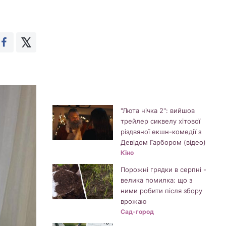
"Люта нічка 2": вийшов
трейлер сиквелу хітової
різдвяної екшн-комедії з
Девідом Гарбором (відео)
Кіно
Порожні грядки в серпні -
велика помилка: що з
ними робити після збору
врожаю
Сад-город