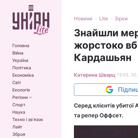
›
›
Новини
Lite
Зірки
Знайшли мер
жорстоко вб
Головна
Війна
Кардашьян
Україна
Політика
Катерина Шварц
13:55, 30.
Економіка
Світ
Підпиш
Екологія
Регіони
Спорт
Серед клієнтів убитої 
Наука
та репер Оффсет.
Техно і зв'язок
Лайт
Зброя