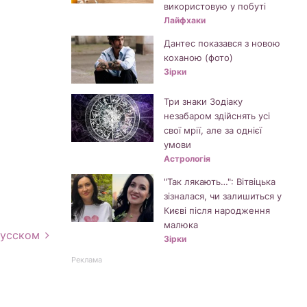
використовую у побуті
Лайфхаки
Дантес показався з новою
коханою (фото)
Зірки
Три знаки Зодіаку
незабаром здійснять усі
свої мрії, але за однієї
умови
Астрологія
"Так лякають…": Вітвіцька
зізналася, чи залишиться у
Києві після народження
малюка
русском
Зірки
Реклама