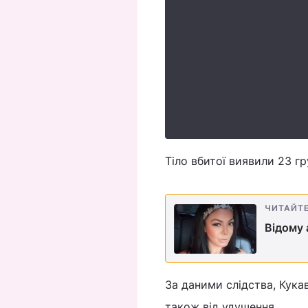
Тіло вбитої виявили 23 гр
ЧИТАЙТ
Відому 
За даними слідства, Кукав
також від удушення.