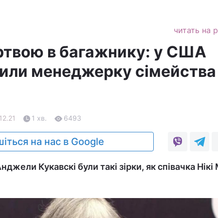
читать на 
твою в багажнику: у США
или менеджерку сімейства
12.21
1 хв.
6493
іться на нас в Google
Анджели Кукавскі були такі зірки, як співачка Нікі