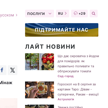
RU
+29
ПОСЛУГИ
русском
ПІДТРИМАЙТЕ НАС
ЛАЙТ НОВИНИ
Що дає сироватка з йодом
для помідорів: як
правильно поливати та
обприскувати томати
Сад-город
 Мінаж
Гороскоп на 8 серпня за
картами Таро: Дівам -
суперечки, Ракам - емоції
Астрологія
Звичка постійно