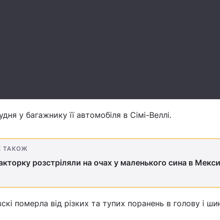
удня у багажнику її автомобіля в Сімі-Веллі.
Е ТАКОЖ
акторку розстріляли на очах у маленького сина в Мекси
скі померла від різких та тупих поранень в голову і ши