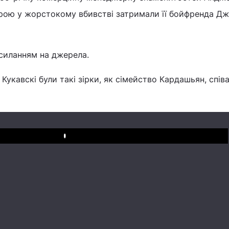
озрою у жорстокому вбивстві затримали її бойфренда Д
силанням на джерела.
 Кукавскі були такі зірки, як сімейство Кардашьян, співа
Play