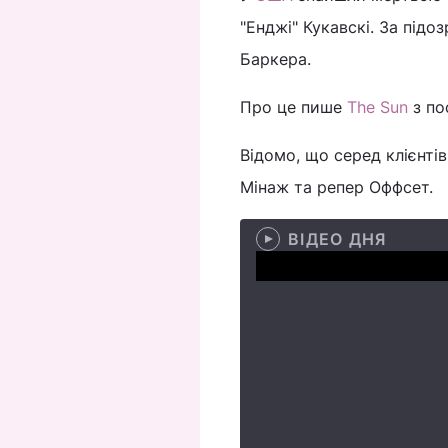
"Енджі" Кукавскі. За під
Баркера.
Про це пише
The Sun
з по
Відомо, що серед клієнтів
Мінаж та репер Оффсет.
ВІДЕО ДНЯ