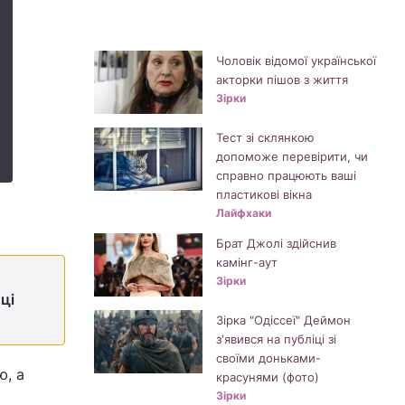
Чоловік відомої української
акторки пішов з життя
Зірки
Тест зі склянкою
допоможе перевірити, чи
справно працюють ваші
пластикові вікна
Лайфхаки
Брат Джолі здійснив
камінг-аут
Зірки
ці
Зірка "Одіссеї" Деймон
з'явився на публіці зі
своїми доньками-
ю, а
красунями (фото)
Зірки