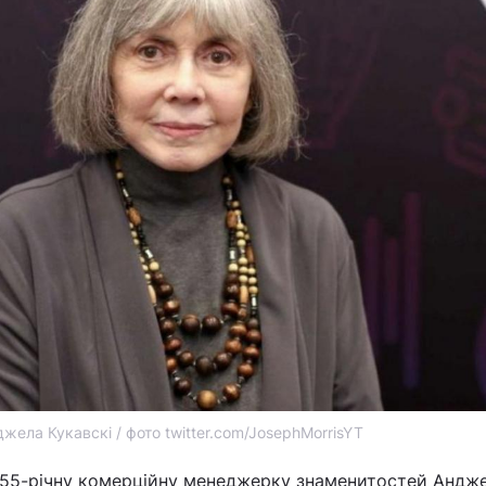
жела Кукавскі / фото twitter.com/JosephMorrisYT
55-річну комерційну менеджерку знаменитостей Андж