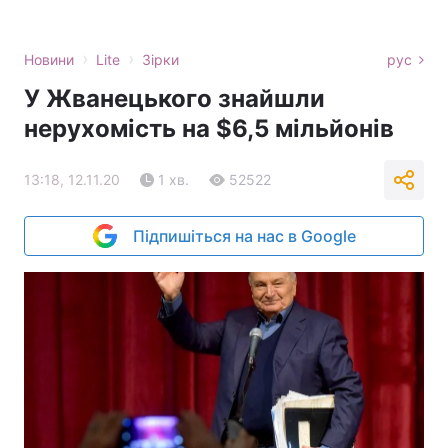
›
›
Новини
Lite
Зірки
рус
У Жванецького знайшли
нерухомість на $6,5 мільйонів
13:18, 12.11.20
1 хв.
52522
Підпишіться на нас в Google