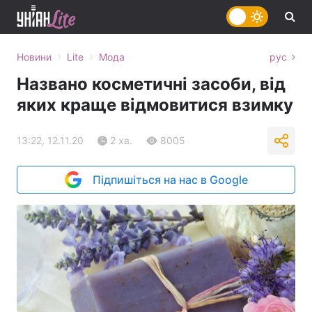
›
›
Новини
Lite
Мода
рус
Названо косметичні засоби, від
яких краще відмовитися взимку
13:22, 12.11.20
2 хв.
8005
Підпишіться на нас в Google