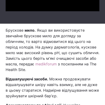
Video
Тема оформлення
Брускове
мило.
Якщо ви використовуєте
звичайне брускове мило для догляду за
обличчям, то варто відмовитися від цього на
період холодів. На думку дерматологів, кускове
мило має високий рівень pH, що сушить обличчя.
Замість цього беріть м'які очищаючі засоби або
масла, передає
medikforum
з посиланням на The
Health Site.
Відшалушуючі засоби.
Можна продовжувати
відшалушувати шкіру навіть взимку, але не дуже
в цьому старатися. Надмірне відлущування може
зруйнувати шкірний бар'єр.