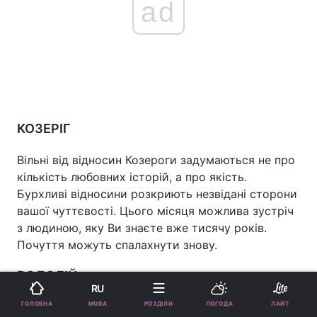
ad
КОЗЕРІГ
Вільні від відносин Козероги задумаються не про
кількість любовних історій, а про якість.
Бурхливі відносини розкриють незвідані сторони
вашої чуттєвості. Цього місяця можлива зустріч
з людиною, яку Ви знаєте вже тисячу років.
Почуття можуть спалахнути знову.
ВОДОЛІЙ
RU
МОВА
ГОЛОВНА
РОЗДІЛИ
ПОГОДА
ЛАЙТ
У гонитві за новими почуттями є великий ризик