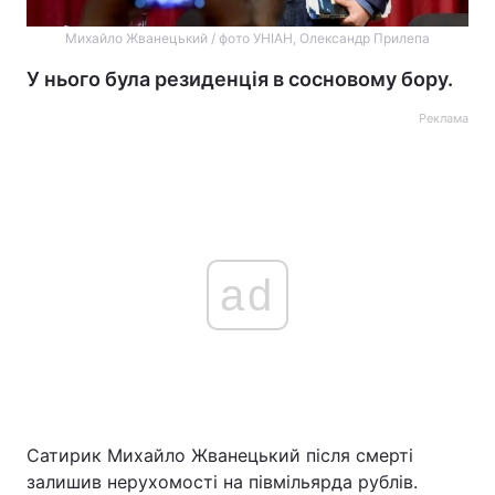
Михайло Жванецький / фото УНІАН, Олександр Прилепа
У нього була резиденція в сосновому бору.
Реклама
ad
Сатирик Михайло Жванецький після смерті
залишив нерухомості на півмільярда рублів.