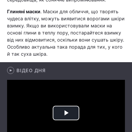
Лонгріди
Глиняні маски
. Маски для обличчя, що творять
чудеса влітку, можуть виявитися ворогами шкіри
взимку. Якщо ви використовували маски на
Відео з Youtube
Статті
основі глини в теплу пору, постарайтеся взимку
від них відмовитися, оскільки вони сушать шкіру.
Інтерв'ю
Думки
Особливо актуальна така порада для тих, у кого
й так суха шкіра.
Архів
Вакансії
Контакти
ВІДЕО ДНЯ
Послуги
Play