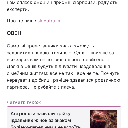
нам сплеск емоцій і приємні сюрпризи, радують
експерти.
Про це пише
slovofraza
.
ОВЕН
Самотні представники знака зможуть
захопитися новою людиною. Однак швидше за
все зараз вам не потрібно нічого серйозного.
Деякі з Овнів будуть відчувати невдоволення
сімейним життям: все не так і все не те. Почнуть
нервувати дрібниці, раніше здавалися родзинкою
партнера. Не рубайте з плеча.
ЧИТАЙТЕ ТАКОЖ
Астрологи назвали трійку
ідеальних жінок за знаком
Зодіаку-перед ними не встоїть