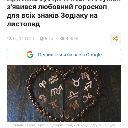
з'явився любовний гороскоп
для всіх знаків Зодіаку на
листопад
12:15, 12.11.20
5 хв.
49955
Підпишіться на нас в Google
Вільне серце Терезів підкорить той, чия кандидатура не буде