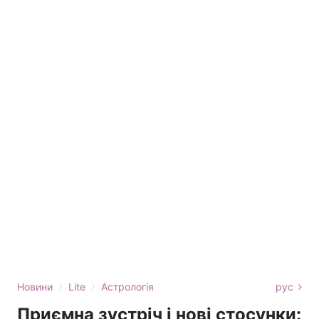
›
›
Новини
Lite
Астрологія
рус
Приємна зустріч і нові стосунки: