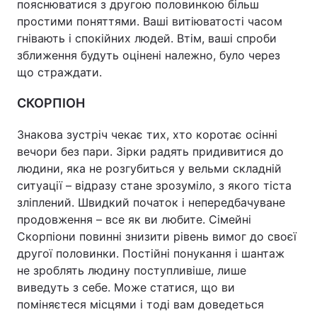
пояснюватися з другою половинкою більш
простими поняттями. Ваші витіюватості часом
гнівають і спокійних людей. Втім, ваші спроби
зближення будуть оцінені належно, було через
що страждати.
СКОРПІОН
Знакова зустріч чекає тих, хто коротає осінні
вечори без пари. Зірки радять придивитися до
людини, яка не розгубиться у вельми складній
ситуації – відразу стане зрозуміло, з якого тіста
зліплений. Швидкий початок і непередбачуване
продовження – все як ви любите. Сімейні
Скорпіони повинні знизити рівень вимог до своєї
другої половинки. Постійні понукання і шантаж
не зроблять людину поступливіше, лише
виведуть з себе. Може статися, що ви
поміняєтеся місцями і тоді вам доведеться