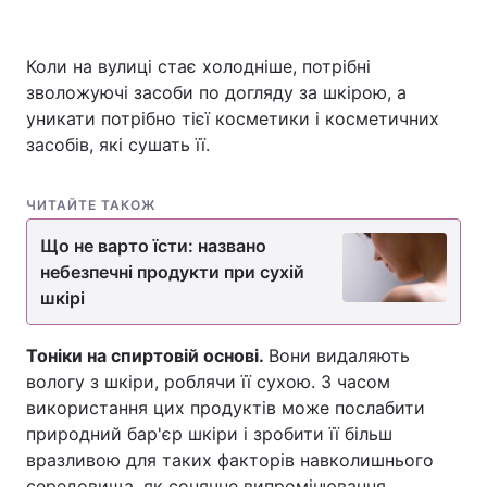
Коли на вулиці стає холодніше, потрібні
зволожуючі засоби по догляду за шкірою, а
Головна
Війна
уникати потрібно тієї косметики і косметичних
Україна
Політика
засобів, які сушать її.
Економіка
Світ
ЧИТАЙТЕ ТАКОЖ
Спорт
Наука
Що не варто їсти: названо
небезпечні продукти при сухій
Техно і зв'язок
Лайт
шкірі
Зброя
Інциденти
Тоніки на спиртовій основі.
Вони видаляють
вологу з шкіри, роблячи її сухою. З часом
Здоров'я
Туризм
використання цих продуктів може послабити
Цікавинки
Погода
природний бар'єр шкіри і зробити її більш
вразливою для таких факторів навколишнього
Екологія
Регіони
середовища, як сонячне випромінювання.