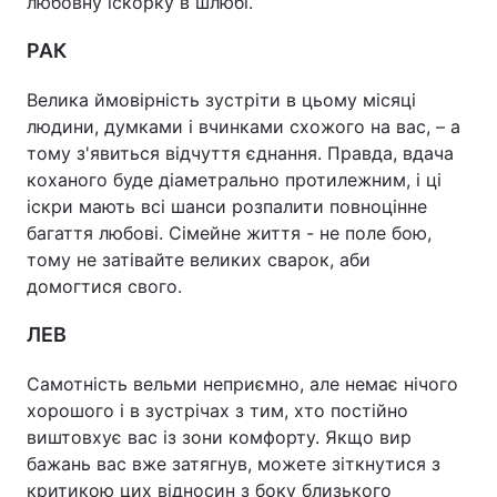
любовну іскорку в шлюбі.
РАК
Велика ймовірність зустріти в цьому місяці
людини, думками і вчинками схожого на вас, – а
тому з'явиться відчуття єднання. Правда, вдача
коханого буде діаметрально протилежним, і ці
іскри мають всі шанси розпалити повноцінне
багаття любові. Сімейне життя - не поле бою,
тому не затівайте великих сварок, аби
домогтися свого.
ЛЕВ
Самотність вельми неприємно, але немає нічого
хорошого і в зустрічах з тим, хто постійно
виштовхує вас із зони комфорту. Якщо вир
бажань вас вже затягнув, можете зіткнутися з
критикою цих відносин з боку близького