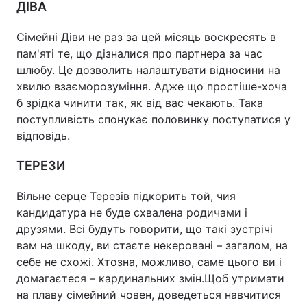
ДІВА
Сімейні Діви не раз за цей місяць воскресять в
пам'яті те, що дізналися про партнера за час
шлюбу. Це дозволить налаштувати відносини на
хвилю взаєморозуміння. Адже що простіше-хоча
б зрідка чинити так, як від вас чекають. Така
поступливість спонукає половинку поступатися у
відповідь.
ТЕРЕЗИ
Вільне серце Терезів підкорить той, чия
кандидатура не буде схвалена родичами і
друзями. Всі будуть говорити, що такі зустрічі
вам на шкоду, ви стаєте некеровані – загалом, на
себе не схожі. Хтозна, можливо, саме цього ви і
домагаєтеся – кардинальних змін.Щоб утримати
на плаву сімейний човен, доведеться навчитися