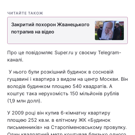
ЧИТАЙТЕ ТАКОЖ
Закритий похорон Жванецького
потрапив на відео
Про це повідомляє Super.ru у своєму Telegram-
каналі.
У нього були розкішний будинок в сосновій
гущавині і квартира з видом на центр Москви. Він
володів будинком площею 540 квадратів. А
коштує така нерухомість 150 мільйонів рублів
(1,9 млн долл).
У 2009 році він купив 6-кімнатну квартиру
площею 252 кв.м. в елітному ЖК «Будинок
письменників» на Старопіменовському провулку.
Один квадратний метр коштував близько одного