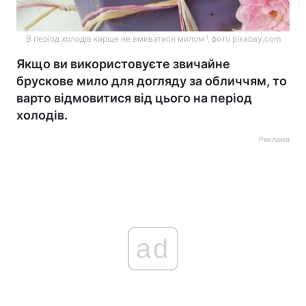
В період холодів карще не вмиватися милом \ фото pixabay.com
Якщо ви використовуєте звичайне
брускове мило для догляду за обличчям, то
варто відмовитися від цього на період
холодів.
Реклама
ad