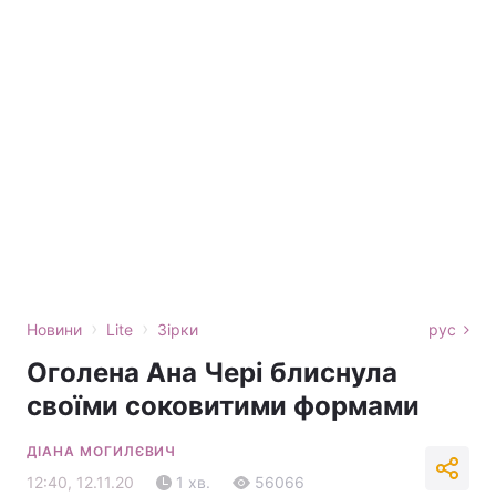
›
›
Новини
Lite
Зірки
рус
Оголена Ана Чері блиснула
своїми соковитими формами
ДІАНА МОГИЛЄВИЧ
12:40, 12.11.20
1 хв.
56066