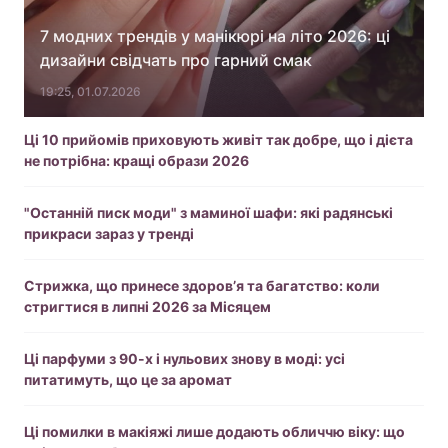
7 модних трендів у манікюрі на літо 2026: ці
дизайни свідчать про гарний смак
19:25, 01.07.2026
Ці 10 прийомів приховують живіт так добре, що і дієта
не потрібна: кращі образи 2026
"Останній писк моди" з маминої шафи: які радянські
прикраси зараз у тренді
Стрижка, що принесе здоров’я та багатство: коли
стригтися в липні 2026 за Місяцем
Ці парфуми з 90-х і нульових знову в моді: усі
питатимуть, що це за аромат
Ці помилки в макіяжі лише додають обличчю віку: що