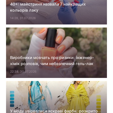
40+: майстриня назвала 7 найкращих
кольорів лаку
14:28, 31.07.2026
Головна
Війна
Україна
Політика
Економіка
Світ
Спорт
Наука
Виробники мовчать про ризики: інженер-
хімік розповів, чим небезпечний гель-лак
Техно і зв'язок
Лайт
22:38, 30.07.2026
Зброя
Інциденти
Здоров'я
Туризм
Цікавинки
Погода
Екологія
Регіони
У моду увірвалися яскраві фарби: розкрито