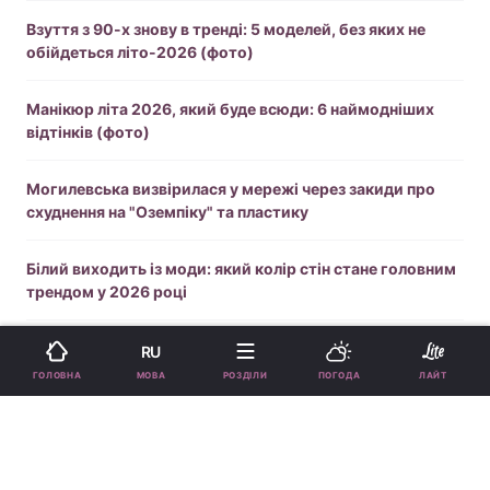
Взуття з 90-х знову в тренді: 5 моделей, без яких не
обійдеться літо-2026 (фото)
Манікюр літа 2026, який буде всюди: 6 наймодніших
відтінків (фото)
Могилевська визвірилася у мережі через закиди про
схуднення на "Оземпіку" та пластику
Білий виходить із моди: який колір стін стане головним
трендом у 2026 році
Чому на кишенях джинсів збереглися маленькі металеві
RU
заклепки
МОВА
ГОЛОВНА
РОЗДІЛИ
ПОГОДА
ЛАЙТ
"Особливе відчуття": Нікітюк у модній вишиванці та міні
вразила фігурою (фото)