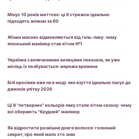
Мінус 10 років миттєво: ці 9 стрижок ідеально
підходять жінкам за 60
Жінки масово відмовляються від гель-лаку: чому
японський манікюр став хітом №1
Українка з величезними вилицями показала, як уже
місяць їх позбувається: мережа вражена
Білі кросівки вже не в моді: яке взуття ідеально пасує до
джинсів улітку 2026
Ці 8 "потворних" кольорів лаку стали хітом сезону: чому
всі обирають "брудний" манікюр
Як відростити розкішне довге волосся: головний
секрет, про який мало хто знає