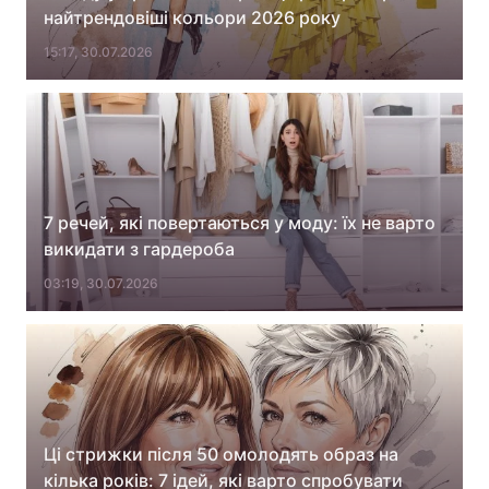
найтрендовіші кольори 2026 року
Лонгріди
15:17, 30.07.2026
Відео з Youtube
Статті
Інтерв'ю
Думки
Архів
Вакансії
7 речей, які повертаються у моду: їх не варто
Контакти
викидати з гардероба
03:19, 30.07.2026
Послуги
Ці стрижки після 50 омолодять образ на
кілька років: 7 ідей, які варто спробувати