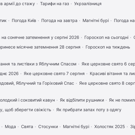
в армії до стажу
Тарифи на газ
Укрзалізниця
тик
Погода Київ
Погода на завтра
Магнітні бурі
Погода н
 на сонячне затемнення у серпні 2026
Гороскоп на сьогодні
ринесе місячне затемнення 28 серпня
Гороскоп на тиждень
тання та листівки з Яблучним Спасом
Яке церковне свято 6 се
днє 2026
Яке церковне свято 7 серпня
Красиві вітання та л
довий, Яблучний та Горіховий Спас
Яке церковне свято 8 сер
олодкий і соковитий кавун
Як відбілити рушники
Як не помили
му, щоб зберегти свіжість
Як прибрати запах поту з одягу
Мода
Свята
Стосунки
Магнітні бурі
Холостяк 2025
Зі