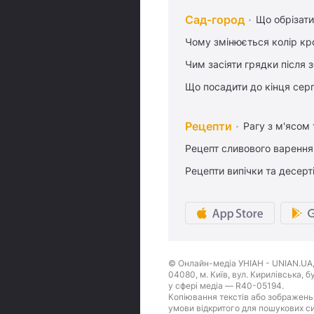
Сад-город
Що обрізати
Чому змінюється колір кро
Чим засіяти грядки після
Що посадити до кінця сер
Рецепти
Рагу з м'ясом
Рецепт сливового варення,
Рецепти випічки та десерт
© Онлайн-медіа УНІАН - UNIAN.UA, 
04080, м. Київ, вул. Кирилівська, 
у сфері медіа — R40-05194.
Копіювання текстів або зображень,
умови відкритого для пошукових си