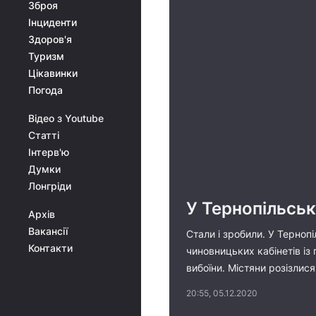
Зброя
Інциденти
Здоров'я
Туризм
Цікавинки
Погода
Відео з Youtube
Статті
Інтерв'ю
Думки
Лонгріди
У Тернопільськ
Архів
Вакансії
Стали і зробили. У Терноп
Контакти
чиновницьких кабінетів із
вибоїни. Містяни розізлися
20:55, 05.12.2020