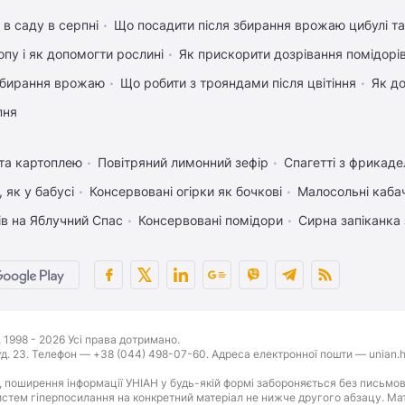
 в саду в серпні
Що посадити після збирання врожаю цибулі т
пу і як допомогти рослині
Як прискорити дозрівання помідорі
 збирання врожаю
Що робити з трояндами після цвітіння
Як д
пня
 та картоплею
Повітряний лимонний зефір
Спагетті з фрикад
 як у бабусі
Консервовані огірки як бочкові
Малосольні каба
ів на Яблучний Спас
Консервовані помідори
Сирна запіканка
1998 - 2026 Усі права дотримано.
буд. 23. Телефон — +38 (044) 498-07-60. Адреса електронної пошти — unian.h
 поширення інформації УНІАН у будь-якій формі забороняється без письмов
стем гіперпосилання на конкретний матеріал не нижче другого абзацу. Матер