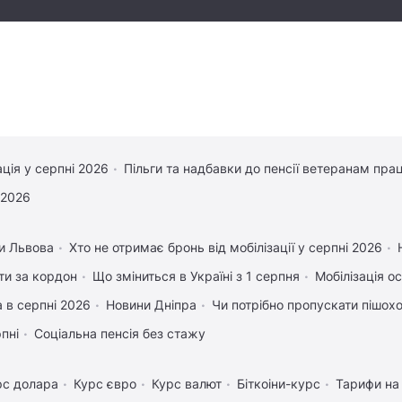
ація у серпні 2026
Пільги та надбавки до пенсії ветеранам прац
 2026
и Львова
Хто не отримає бронь від мобілізації у серпні 2026
ати за кордон
Що зміниться в Україні з 1 серпня
Мобілізація ос
 в серпні 2026
Новини Дніпра
Чи потрібно пропускати пішоход
рпні
Соціальна пенсія без стажу
рс долара
Курс євро
Курс валют
Біткоіни-курс
Тарифи на