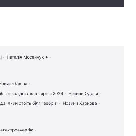
і
Наталія Мосейчук +
Новини Києва
іб з інвалідністю в серпні 2026
Новини Одеси
а, який стоїть біля "зебри"
Новини Харкова
 електроенергію