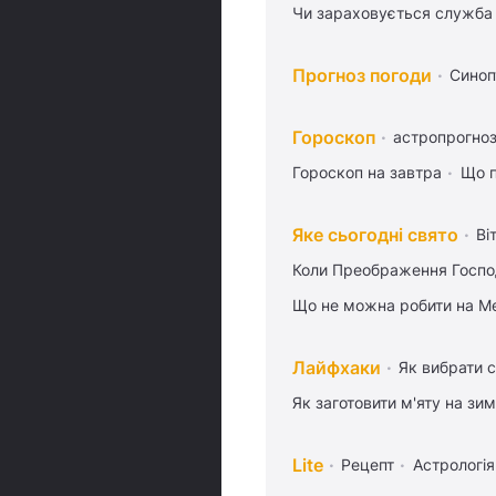
Чи зараховується служба 
Прогноз погоди
Синоп
Гороскоп
астропрогноз
Гороскоп на завтра
Що п
Яке сьогодні свято
Ві
Коли Преображення Госпо
Що не можна робити на Ме
Лайфхаки
Як вибрати с
Як заготовити м'яту на зи
Lite
Рецепт
Астрологія