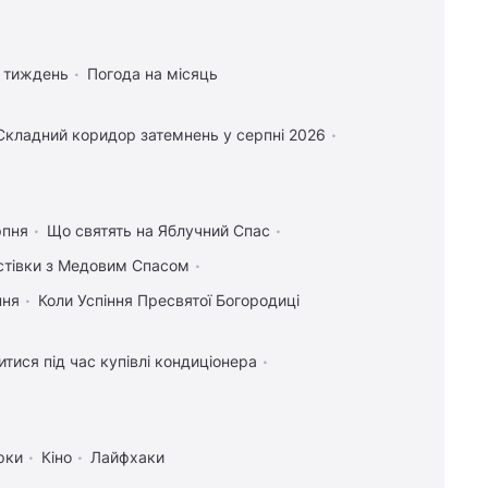
а тиждень
Погода на місяць
Складний коридор затемнень у серпні 2026
рпня
Що святять на Яблучний Спас
истівки з Медовим Спасом
пня
Коли Успіння Пресвятої Богородиці
тися під час купівлі кондиціонера
рки
Кіно
Лайфхаки