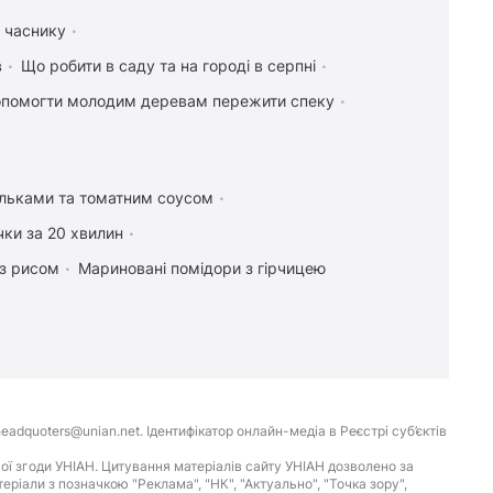
а часнику
в
Що робити в саду та на городі в серпні
опомогти молодим деревам пережити спеку
ельками та томатним соусом
чки за 20 хвилин
 з рисом
Мариновані помідори з гірчицею
eadquoters@unian.net. Ідентифікатор онлайн-медіа в Реєстрі суб’єктів
ої згоди УНІАН. Цитування матеріалів сайту УНІАН дозволено за
іали з позначкою "Реклама", "НК", "Актуально", "Точка зору",