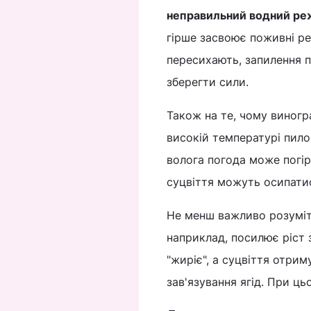
неправильний водний р
гірше засвоює поживні ре
пересихають, запилення п
зберегти сили.
Також на те, чому виногр
високій температурі пило
волога погода може погірш
суцвіття можуть осипати
Не менш важливо розуміти
наприклад, посилює ріст 
"жиріє", а суцвіття отр
зав'язування ягід. При ц