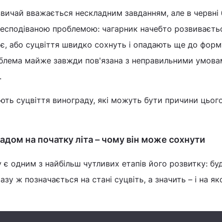
вичай вважається нескладним завданням, але в червні 
 несподіваною проблемою: чагарник начебто розвиваєть
ає, або суцвіття швидко сохнуть і опадають ще до фор
облема майже завжди пов'язана з неправильними умов
.
ть суцвіття винограду, які можуть бути причини цього 
адом на початку літа – чому він може сохнути
у є одним з найбільш чутливих етапів його розвитку: бу
азу ж позначається на стані суцвіть, а значить – і на як