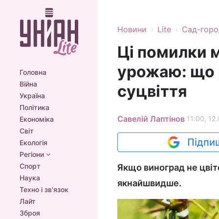
›
›
Новини
Lite
Сад-горо
Ці помилки 
урожаю: що 
Головна
Війна
суцвіття
Україна
Політика
Савелій Лаптінов
11:00, 12
Економіка
Світ
Підпиш
Екологія
Регіони
Спорт
Якщо виноград не цвіт
Наука
якнайшвидше.
Техно і зв'язок
Лайт
Зброя