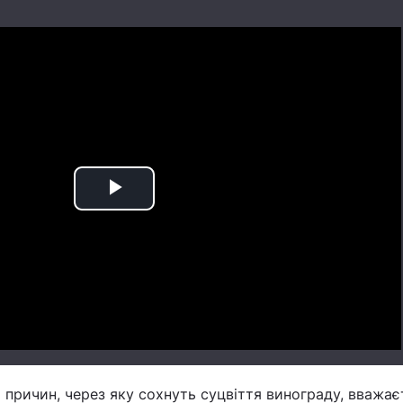
Play
Video
причин, через яку сохнуть суцвіття винограду, вважає