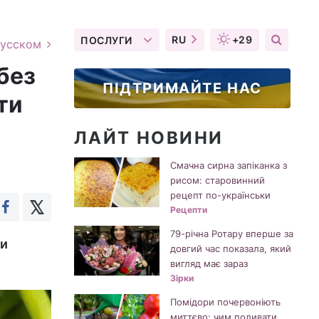
RU
+29
ПОСЛУГИ
русском
без
ПІДТРИМАЙТЕ НАС
ти
ЛАЙТ НОВИНИ
Смачна сирна запіканка з
рисом: старовинний
рецепт по-українськи
Рецепти
79-річна Ротару вперше за
ти
довгий час показала, який
вигляд має зараз
Зірки
Помідори почервоніють
миттєво: чим поливати