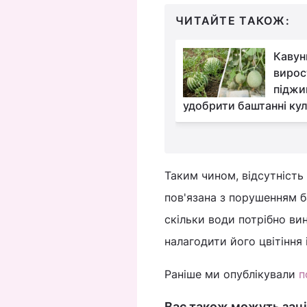
ЧИТАЙТЕ ТАКОЖ:
Смородина дасть
Кавуни
рекордний урожай:
вирос
чим її підгодувати на
піджи
рвня
удобрити баштанні кул
Таким чином, відсутність
пов'язана з порушенням б
скільки води потрібно ви
налагодити його цвітіння
Раніше ми опублікували
п
Вас також можуть заці