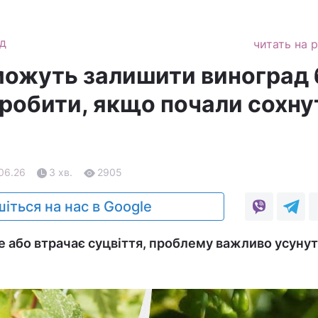
д
читать на 
можуть залишити виноград 
робити, якщо почали сохну
.06.26
3 хв.
2905
іться на нас в Google
е або втрачає суцвіття, проблему важливо усуну