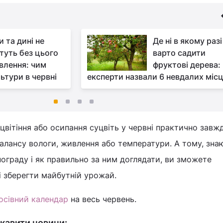
 та дині не
Де ні в якому разі
туть без цього
варто садити
влення: чим
фруктові дерева:
ьтури в червні
експерти назвали 6 невдалих міс
 цвітіння або осипання суцвіть у червні практично завж
алансу вологи, живлення або температури. А тому, зна
нограду і як правильно за ним доглядати, ви зможете
 і зберегти майбутній урожай.
осівний календар
на весь червень.
кавити новини: