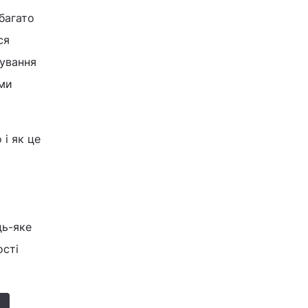
багато
ся
мування
ами
і як це
дь-яке
ості