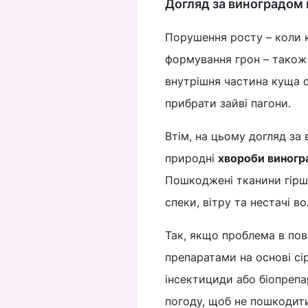
Догляд за виноградом в
Порушення росту – коли к
формування грон – також
внутрішня частина куща о
прибрати зайві пагони.
Втім, на цьому догляд за
природні
хвороби виногра
Пошкоджені тканини гірше
спеки, вітру та нестачі 
Так, якщо проблема в по
препаратами на основі сір
інсектициди або біопрепа
погоду, щоб не пошкодити