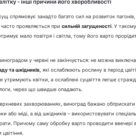
літку - інші причини його хворобливості
ущ спрямовує занадто багато сил на розвиток пагонів, 
 часто проявляється при
сильній загущеності
. У таком
тримує мало повітря і світла, тому його варто прорідит
 виноградом у червні не закінчується: не можна виключ
ду та шкідників,
які ослаблюють рослину в період цвіті
 утримують квітки, а ослаблені суцвіття легше стражд
вологи, через що швидше опадають.
верхневих захворюваннях, виноград бажано обприскати
ки або міді, а від шкідників – використовувати спеціаль
рати. Причому саму обробку варто проводити ввечері 
 цвітіння.