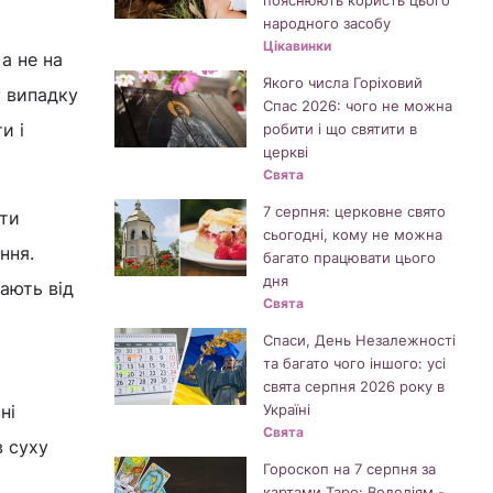
пояснюють користь цього
народного засобу
Цікавинки
а не на
Якого числа Горіховий
у випадку
Спас 2026: чого не можна
и і
робити і що святити в
церкві
Свята
7 серпня: церковне свято
ати
сьогодні, кому не можна
ння.
багато працювати цього
дня
ають від
Свята
Спаси, День Незалежності
та багато чого іншого: усі
свята серпня 2026 року в
ні
Україні
Свята
в суху
Гороскоп на 7 серпня за
картами Таро: Водоліям -