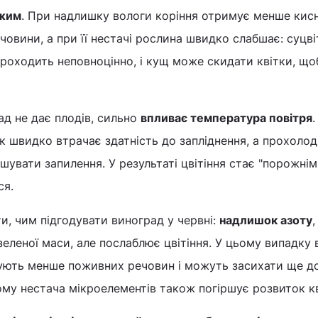
ежим
. При надлишку вологи коріння отримує менше кисн
човини, а при її нестачі рослина швидко слабшає: суцві
роходить неповноцінно, і кущ може скидати квітки, що
ад не дає плодів, сильно
впливає температура повітря
к швидко втрачає здатність до запліднення, а прохолод
увати запилення. У результаті цвітіння стає "порожнім"
ся.
, чим підгодувати виноград у червні:
надлишок азоту
,
зеленої маси, але послаблює цвітіння. У цьому випадку
имують менше поживних речовин і можуть засихати ще д
ьому нестача мікроелементів також погіршує розвиток кв