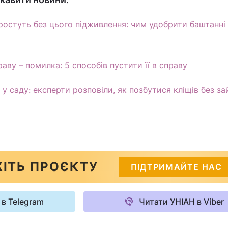
иростуть без цього підживлення: чим удобрити баштанні
ву – помилка: 5 способів пустити її в справу
у саду: експерти розповіли, як позбутися кліщів без за
ІТЬ ПРОЄКТУ
ПІДТРИМАЙТЕ НАС
 в Telegram
Читати УНІАН в Viber