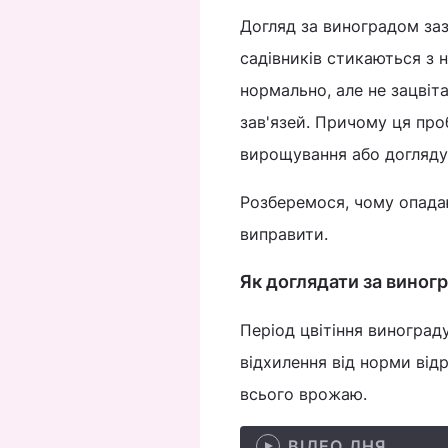
Догляд за виноградом заз
садівників стикаються з
нормально, але не зацвіт
зав'язей. Причому ця пр
вирощування або догляду
Розберемося, чому опадаю
виправити.
Як доглядати за виногр
Період цвітіння виноград
відхилення від норми відр
всього врожаю.
ВІДЕО ДНЯ