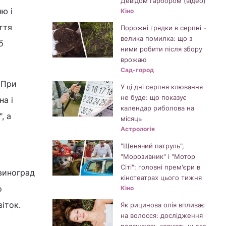
Девідом Гарбором (відео)
ю і
Кіно
ття
Порожні грядки в серпні -
велика помилка: що з
б
ними робити після збору
врожаю
Сад-город
. При
У ці дні серпня клювання
не буде: що показує
на і
календар риболова на
, а
місяць
Астрологія
"Щенячий патруль",
"Морозивник" і "Мотор
Сіті": головні прем'єри в
 виноград
кінотеатрах цього тижня
о
Кіно
іток.
Як рицинова олія впливає
на волосся: дослідження