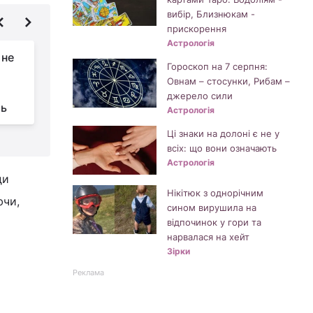
вибір, Близнюкам -
прискорення
Астрологія
 не
У яблуках не буде
Гороскоп на 7 серпня:
жодного черв'яка:
Овнам – стосунки, Рибам –
чим обприскати
джерело сили
ць
дерево в червні
п
Астрологія
Ці знаки на долоні є не у
всіх: що вони означають
Астрологія
ди
Нікітюк з однорічним
ючи,
сином вирушила на
відпочинок у гори та
нарвалася на хейт
Зірки
Реклама