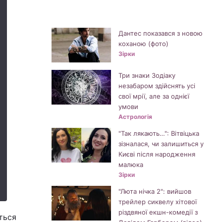
Дантес показався з новою
коханою (фото)
Зірки
Три знаки Зодіаку
незабаром здійснять усі
свої мрії, але за однієї
умови
Астрологія
"Так лякають…": Вітвіцька
зізналася, чи залишиться у
Києві після народження
малюка
Зірки
"Люта нічка 2": вийшов
трейлер сиквелу хітової
різдвяної екшн-комедії з
ться