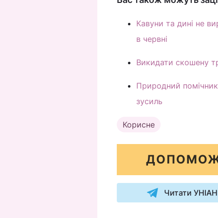
Кавуни та дині не в
в червні
Викидати скошену тра
Природний помічник 
зусиль
Корисне
ДОПОМОЖ
Читати УНІАН