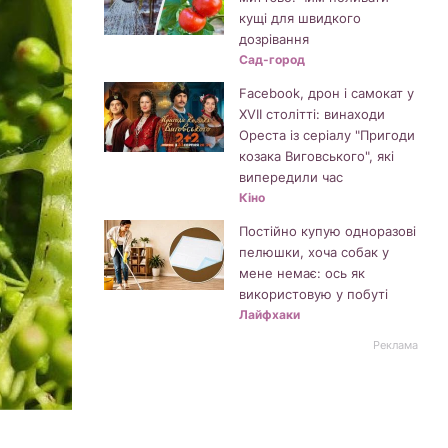
кущі для швидкого
дозрівання
Сад-город
Facebook, дрон і самокат у
XVII столітті: винаходи
Ореста із серіалу "Пригоди
козака Виговського", які
випередили час
Кіно
Постійно купую одноразові
пелюшки, хоча собак у
мене немає: ось як
використовую у побуті
Лайфхаки
Реклама