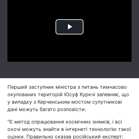
Лонгріди
Відео з Youtube
Статті
Play
Інтерв'ю
Думки
Video
Архів
Вакансії
Контакти
Послуги
Перший заступник міністра з питань тимчасово
окупованих територій Юсуф Куркчі запевняє, що
у випадку з Керченським мостом супутникові
дані можуть багато розповісти.
"Є метод опрацювання космічних знімків, і всі
охочі можуть знайти в інтернеті технологію такої
оцінки. Правильно сказав російський експерт: