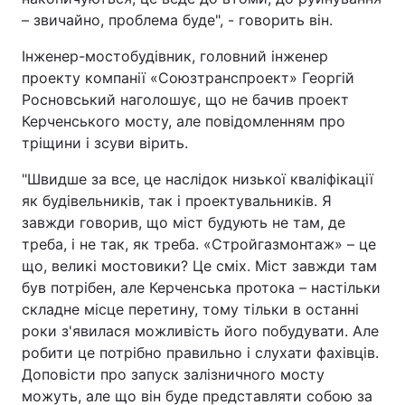
– звичайно, проблема буде", - говорить він.
Інженер-мостобудівник, головний інженер
проекту компанії «Союзтранспроект» Георгій
Росновський наголошує, що не бачив проект
Керченського мосту, але повідомленням про
тріщини і зсуви вірить.
"Швидше за все, це наслідок низької кваліфікації
як будівельників, так і проектувальників. Я
завжди говорив, що міст будують не там, де
треба, і не так, як треба. «Стройгазмонтаж» – це
що, великі мостовики? Це сміх. Міст завжди там
був потрібен, але Керченська протока – настільки
складне місце перетину, тому тільки в останні
роки з'явилася можливість його побудувати. Але
робити це потрібно правильно і слухати фахівців.
Доповісти про запуск залізничного мосту
можуть, але що він буде представляти собою за