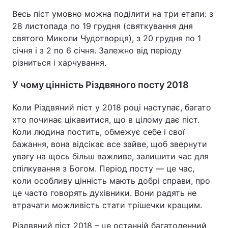
Весь піст умовно можна поділити на три етапи: з
28 листопада по 19 грудня (святкування дня
святого Миколи Чудотворця), з 20 грудня по 1
січня і з 2 по 6 січня. Залежно від періоду
різниться і харчування.
У чому цінність Різдвяного посту 2018
Коли Різдвяний піст у 2018 році наступає, багато
хто починає цікавитися, що в цілому дає піст.
Коли людина постить, обмежує себе і свої
бажання, вона відсікає все зайве, щоб звернути
увагу на щось більш важливе, залишити час для
спілкування з Богом. Період посту — це час,
коли особливу цінність мають добрі справи, про
це часто говорять духівники. Вони радять не
втрачати можливість стати трішечки кращим.
Різдвяний піст 2018 – це останній багатоденний