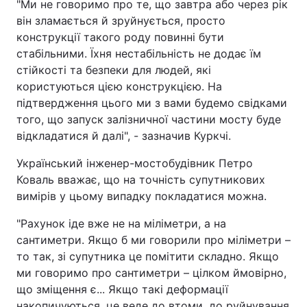
"Ми не говоримо про те, що завтра або через рік
він зламається й зруйнується, просто
конструкції такого роду повинні бути
стабільними. Їхня нестабільність не додає їм
стійкості та безпеки для людей, які
користуються цією конструкцією. На
підтвердження цього ми з вами будемо свідками
того, що запуск залізничної частини мосту буде
відкладатися й далі", - зазначив Куркчі.
Український інженер-мостобудівник Петро
Коваль вважає, що на точність супутникових
вимірів у цьому випадку покладатися можна.
"Рахунок іде вже не на міліметри, а на
сантиметри. Якщо б ми говорили про міліметри –
то так, зі супутника це помітити складно. Якщо
ми говоримо про сантиметри – цілком ймовірно,
що зміщення є... Якщо такі деформації
накопичуються, це веде до втоми, до руйнування