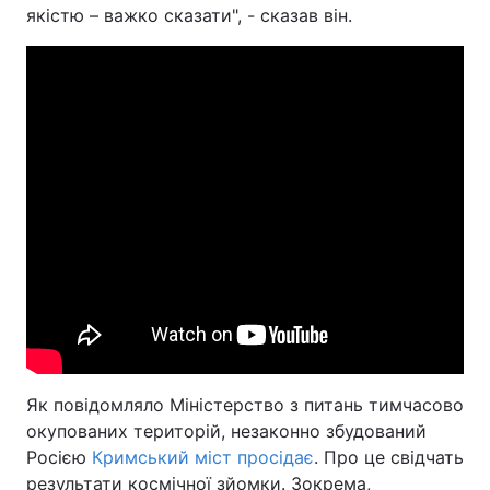
якістю – важко сказати", - сказав він.
Як повідомляло Міністерство з питань тимчасово
окупованих територій, незаконно збудований
Росією
Кримський міст просідає
. Про це свідчать
результати космічної зйомки. Зокрема,