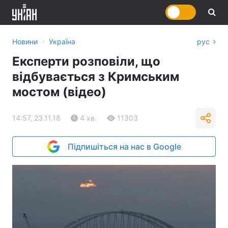
›
Новини
Україна
рус
Експерти розповіли, що
відбувається з Кримським
мостом (відео)
14:57, 23.11.18
4 хв.
11303
Підпишіться на нас в Google