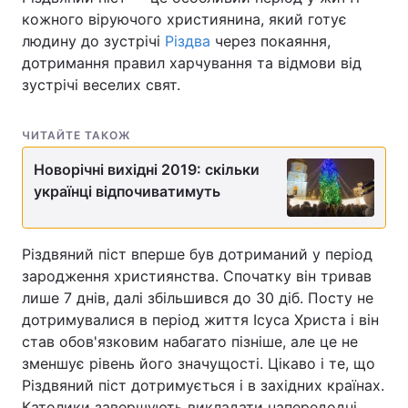
кожного віруючого християнина, який готує
людину до зустрічі
Різдва
через покаяння,
дотримання правил харчування та відмови від
зустрічі веселих свят.
ЧИТАЙТЕ ТАКОЖ
Новорічні вихідні 2019: скільки
українці відпочиватимуть
Різдвяний піст вперше був дотриманий у період
зародження християнства. Спочатку він тривав
лише 7 днів, далі збільшився до 30 діб. Посту не
дотримувалися в період життя Ісуса Христа і він
став обов'язковим набагато пізніше, але це не
зменшує рівень його значущості. Цікаво і те, що
Різдвяний піст дотримується і в західних країнах.
Католики завершують викладати напередодні