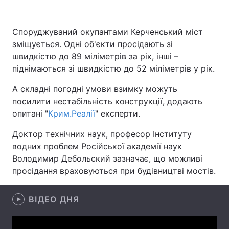
Споруджуваний окупантами Керченський міст
зміщується. Одні об'єкти просідають зі
Головна
Війна
швидкістю до 89 міліметрів за рік, інші –
Україна
Політика
піднімаються зі швидкістю до 52 міліметрів у рік.
А складні погодні умови взимку можуть
Економіка
Світ
посилити нестабільність конструкції, додають
Спорт
Наука
опитані "
Крим.Реалії
" експерти.
Доктор технічних наук, професор Інституту
Техно і зв'язок
Лайт
водних проблем Російської академії наук
Зброя
Інциденти
Володимир Дебольский зазначає, що можливі
просідання враховуються при будівництві мостів.
Здоров'я
Туризм
ВІДЕО ДНЯ
Цікавинки
Погода
Екологія
Регіони