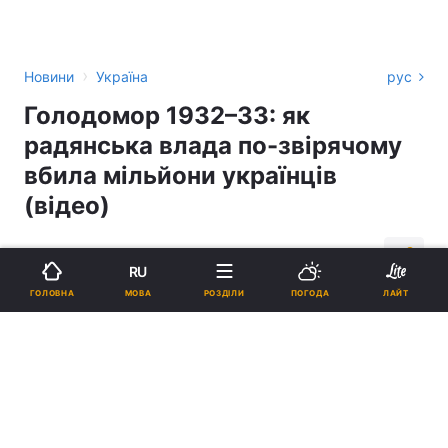
›
Новини
Україна
рус
Голодомор 1932–33: як
радянська влада по-звірячому
вбила мільйони українців
(відео)
14:42, 23.11.18
1 хв.
5442
RU
МОВА
ГОЛОВНА
РОЗДІЛИ
ПОГОДА
ЛАЙТ
Підпишіться на нас в Google
Голодомор 1932–33: як радянська влада по-звірячому вбила
мільйони українців (відео)
Голодомор 1932–33 років був влаштований