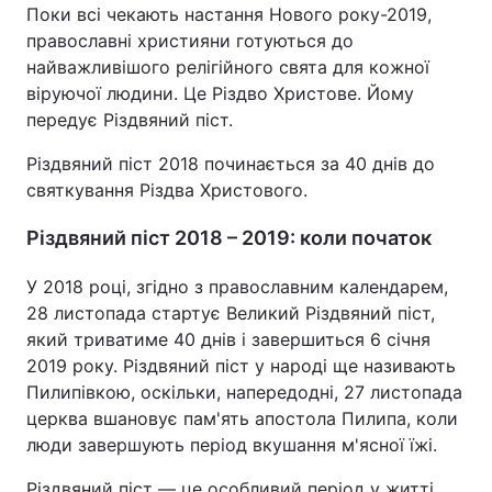
Поки всі чекають настання Нового року-2019,
православні християни готуються до
найважливішого релігійного свята для кожної
віруючої людини. Це Різдво Христове. Йому
передує Різдвяний піст.
Різдвяний піст 2018 починається за 40 днів до
святкування Різдва Христового.
Різдвяний піст 2018 – 2019: коли початок
У 2018 році, згідно з православним календарем,
28 листопада стартує Великий Різдвяний піст,
який триватиме 40 днів і завершиться 6 січня
2019 року. Різдвяний піст у народі ще називають
Пилипівкою, оскільки, напередодні, 27 листопада
церква вшановує пам'ять апостола Пилипа, коли
люди завершують період вкушання м'ясної їжі.
Різдвяний піст — це особливий період у житті