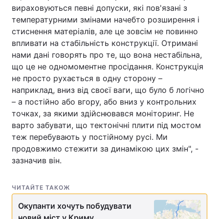
вираховуються певні допуски, які пов'язані з
Тема оформлення
температурними змінами начебто розширення і
стиснення матеріалів, але це зовсім не повинно
впливати на стабільність конструкції. Отримані
нами дані говорять про те, що вона нестабільна,
що це не одномоментне просідання. Конструкція
не просто рухається в одну сторону –
наприклад, вниз від своєї ваги, що було б логічно
– а постійно або вгору, або вниз у контрольних
точках, за якими здійснювався моніторинг. Не
варто забувати, що тектонічні плити під мостом
теж перебувають у постійному русі. Ми
продовжимо стежити за динамікою цих змін", -
зазначив він.
ЧИТАЙТЕ ТАКОЖ
Окупанти хочуть побудувати
новий міст у Криму