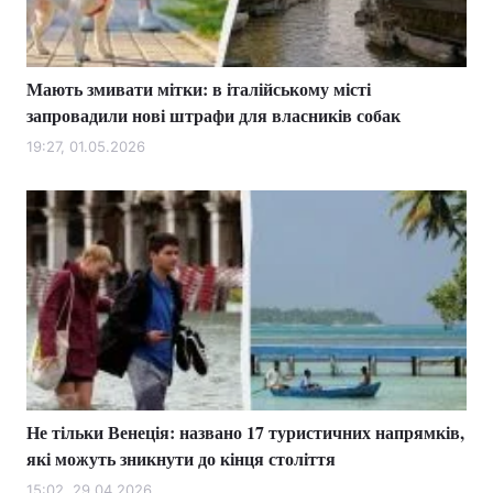
Мають змивати мітки: в італійському місті
Головна
Війна
запровадили нові штрафи для власників собак
Україна
Політика
19:27, 01.05.2026
Економіка
Світ
Спорт
Наука
Техно і зв'язок
Лайт
Зброя
Інциденти
Здоров'я
Туризм
Не тільки Венеція: названо 17 туристичних напрямків,
Цікавинки
Погода
які можуть зникнути до кінця століття
Екологія
Регіони
15:02, 29.04.2026