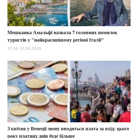
Мешканка Амальфі назвала 7 головних помилок
туристів у "найкрасивішому регіоні Італії"
17:26, 01.04.2026
З квітня у Венеції знову вводиться плата за вхід: цього
року платних днів буде більше