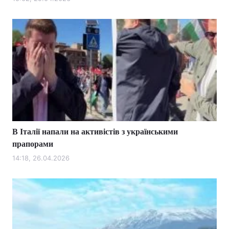
Лонгріди
Відео з Youtube
Статті
Інтерв'ю
Думки
Архів
Вакансії
Контакти
В Італії напали на активістів з українськими
Послуги
прапорами
14:18, 26.04.2026