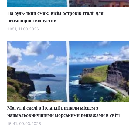
На будь-який смак: вісім островів Італії для
неймовірної відпустки
11:51, 11.03.2026
Могутні скелі в Ірландії визнали місцем з
наймальовничішими морськими пейзажами в світі
15:41, 09.03.2026