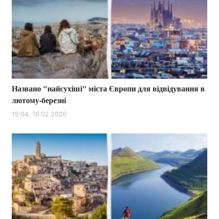
Названо "найсухіші" міста Європи для відвідування в
лютому-березні
15:04, 18.02.2026