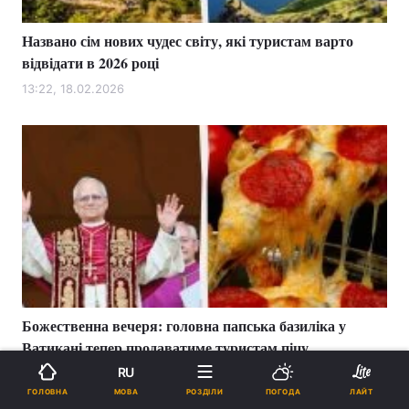
Названо сім нових чудес світу, які туристам варто
відвідати в 2026 році
13:22, 18.02.2026
Божественна вечеря: головна папська базиліка у
Ватикані тепер продаватиме туристам піцу
RU
12:56, 17.02.2026
МОВА
ГОЛОВНА
РОЗДІЛИ
ПОГОДА
ЛАЙТ