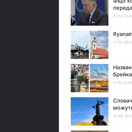
Фіцо х
переда
23:52, 05.
Ryanair
17:20, 26.
Назван
брейка
11:52, 25.
Словач
можуть
23:58, 18.