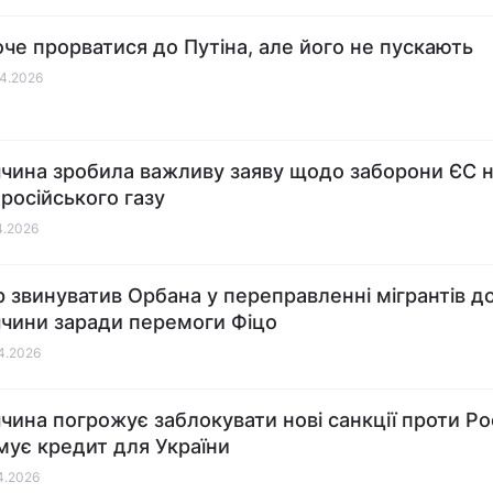
оче прорватися до Путіна, але його не пускають
04.2026
чина зробила важливу заяву щодо заборони ЄС 
 російського газу
04.2026
 звинуватив Орбана у переправленні мігрантів д
чини заради перемоги Фіцо
04.2026
чина погрожує заблокувати нові санкції проти Рос
мує кредит для України
04.2026