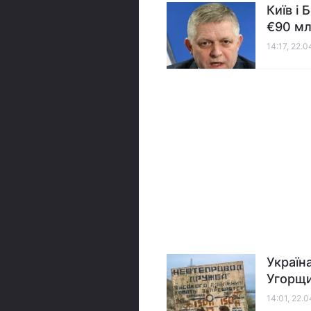
Київ і
€90 мл
14:17, 22.
Україн
Угорщи
14:01, 22.