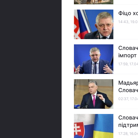
Фіцо х
14:43, 19.
Словач
імпорт
17:59, 17.
Мадьяр
Словач
02:37, 17.
Словач
підтри
17:28, 16.