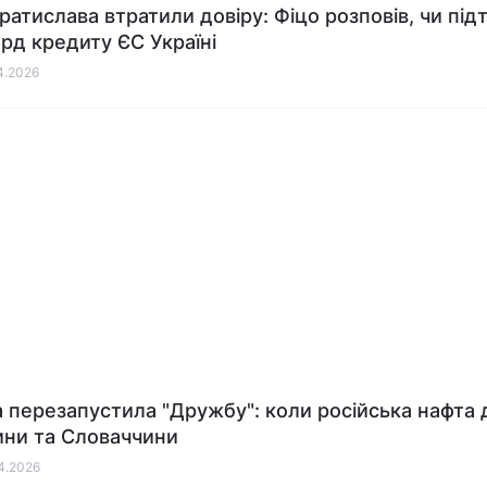
 Братислава втратили довіру: Фіцо розповів, чи пі
рд кредиту ЄС Україні
04.2026
а перезапустила "Дружбу": коли російська нафта 
ни та Словаччини
04.2026