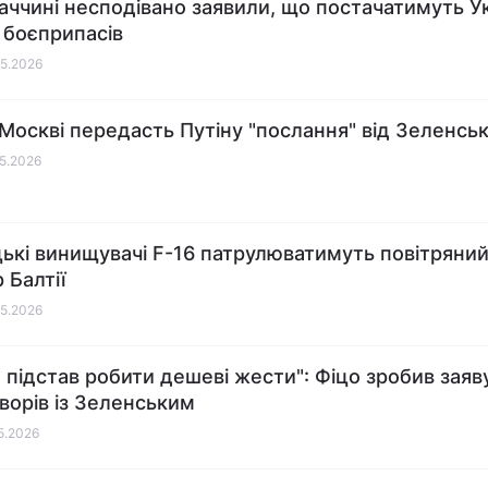
аччині несподівано заявили, що постачатимуть Ук
 боєприпасів
05.2026
 Москві передасть Путіну "послання" від Зеленсь
05.2026
ькі винищувачі F-16 патрулюватимуть повітряни
 Балтії
05.2026
 підстав робити дешеві жести": Фіцо зробив заяву
ворів із Зеленським
05.2026