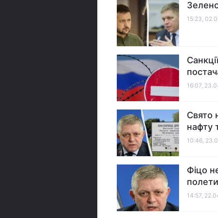
Зеленс
15:23, 02.
Санкці
постач
16:07, 23.
Свято 
нафту 
10:46, 23.
Фіцо не
полети
14:57, 22.