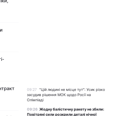
іки,
ни
і-
нтракт
09:27
"Цій людині не місце тут": Усик різко
засудив рішення МОК щодо Росії на
Олімпіаді
09:26
Жодну балістичну ракету не збили:
Повітряні сили розкрили деталі нічної