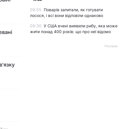
09:55
Поварів запитали, як готувати
лосося, і всі вони відповіли однаково
09:30
У США вчені виявили рибу, яка може
евані
жити понад 400 років: що про неї відомо
Реклама
в'язку