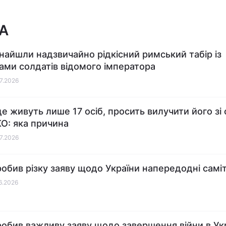
А
знайшли надзвичайно рідкісний римський табір із
ами солдатів відомого імператора
07.2026
де живуть лише 17 осіб, просить вилучити його зі
: яка причина
07.2026
робив різку заяву щодо України напередодні самі
06.2026
робив важливу заяву щодо завершення війни в Укр