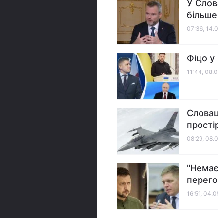
У Слов
більше
07:36, 14.
Фіцо у
11:44, 08.
Словац
простір
08:29, 08.
"Немає
перего
16:51, 04.