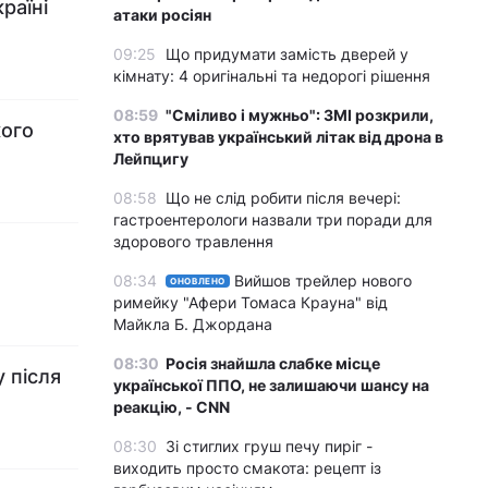
раїні
атаки росіян
09:25
Що придумати замість дверей у
кімнату: 4 оригінальні та недорогі рішення
08:59
"Сміливо і мужньо": ЗМІ розкрили,
кого
хто врятував український літак від дрона в
Лейпцигу
08:58
Що не слід робити після вечері:
гастроентерологи назвали три поради для
здорового травлення
й
08:34
Вийшов трейлер нового
ОНОВЛЕНО
римейку "Афери Томаса Крауна" від
Майкла Б. Джордана
08:30
Росія знайшла слабке місце
 після
української ППО, не залишаючи шансу на
реакцію, - CNN
08:30
Зі стиглих груш печу пиріг -
виходить просто смакота: рецепт із