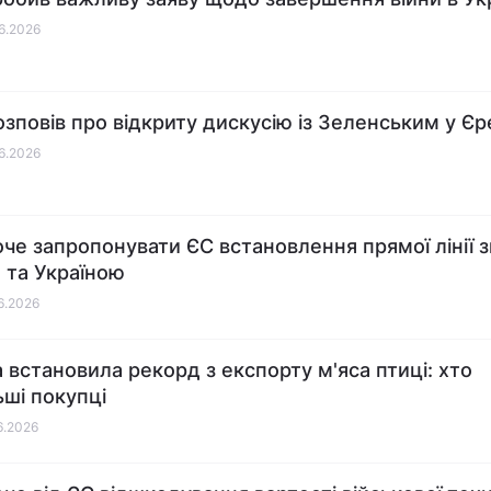
06.2026
озповів про відкриту дискусію із Зеленським у Єр
06.2026
оче запропонувати ЄС встановлення прямої лінії з
 та Україною
06.2026
а встановила рекорд з експорту м'яса птиці: хто
ьші покупці
06.2026