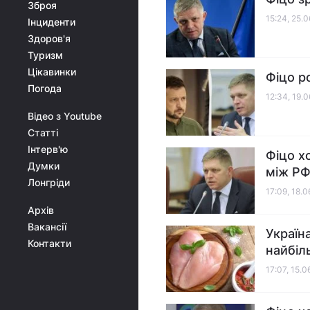
Зброя
15:24, 25.
Інциденти
Здоров'я
Туризм
Цікавинки
Фіцо р
Погода
12:34, 19.
Відео з Youtube
Статті
Інтерв'ю
Фіцо х
Думки
між РФ
Лонгріди
17:09, 18.
Архів
Вакансії
Україн
Контакти
найбіл
17:07, 15.