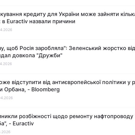
кування кредиту для України може зайняти кільк
: в Euractiv назвали причини
04.2026
чу, щоб Росія заробляла": Зеленський жорстко ві
ндал довкола "Дружби"
04.2026
оже відступити від антиєвропейської політики у р
и Орбана, - Bloomberg
04.2026
иникли розбіжності щодо ремонту нафтопроводу
", - Euractiv
3.2026