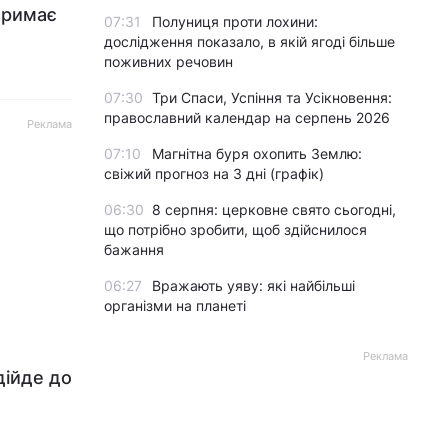
дтримає
07:31
Полуниця проти лохини:
дослідження показало, в якій ягоді більше
поживних речовин
07:30
Три Спаси, Успіння та Усікновення:
православний календар на серпень 2026
Реклама
07:10
Магнітна буря охопить Землю:
свіжий прогноз на 3 дні (графік)
06:30
8 серпня: церковне свято сьогодні,
що потрібно зробити, щоб здійснилося
бажання
06:27
Вражають уяву: які найбільші
організми на планеті
Реклама
дійде до