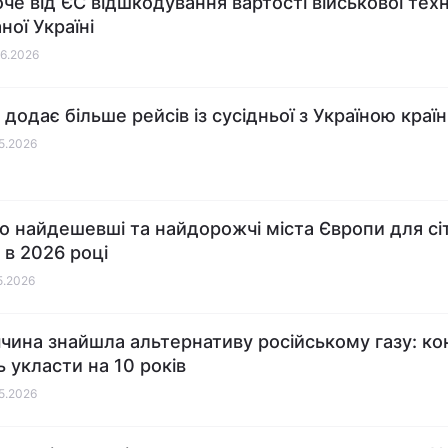
оче від ЄС відшкодування вартості військової техн
ної Україні
06.2026
 додає більше рейсів із сусідньої з Україною краї
05.2026
о найдешевші та найдорожчі міста Європи для сіт
 в 2026 році
05.2026
чина знайшла альтернативу російському газу: ко
 укласти на 10 років
05.2026