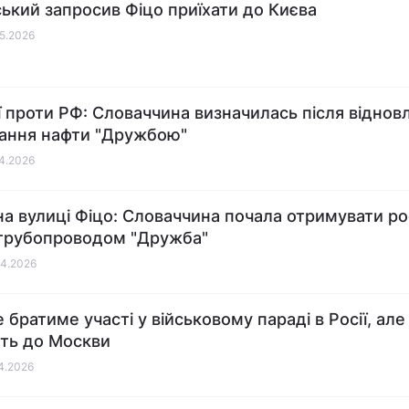
ький запросив Фіцо приїхати до Києва
05.2026
ї проти РФ: Словаччина визначилась після віднов
ання нафти "Дружбою"
04.2026
на вулиці Фіцо: Словаччина почала отримувати ро
трубопроводом "Дружба"
04.2026
 братиме участі у військовому параді в Росії, але
ть до Москви
04.2026