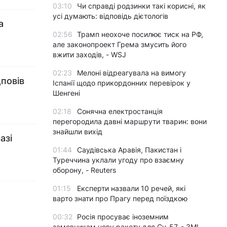
03:10
Чи справді родзинки такі корисні, як
усі думають: відповідь дієтологів
а
02:56
Трамп неохоче посилює тиск на РФ,
але законопроект Грема змусить його
вжити заходів, - WSJ
02:23
Мелоні відреагувала на вимогу
дповів
Іспанії щодо прикордонних перевірок у
Шенгені
02:18
Сонячна електростанція
перегородила давні маршрути тварин: вони
знайшли вихід
азі
01:44
Саудівська Аравія, Пакистан і
Туреччина уклали угоду про взаємну
оборону, - Reuters
01:15
Експерти назвали 10 речей, які
варто знати про Прагу перед поїздкою
00:32
Росія просуває іноземним
замовникам нову ракету для Су-57, - ЗМІ