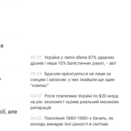
на
05:31
Україна у липні збила 87% ударних
дронів і лише 15% балістичних ракет, - звіт
05:24
Бджоли орієнтуються не лише за
о
сонцем і запахом: у них знайшли ще один
"компас"
04:37
Росія платитиме Україні по $20 млрд
на рік: економіст оцінив реальний механізм
репарацій
ії, але
04:22
Покоління 1960–1980-х бачить, як
молодь викидає їхні цінності в смітник