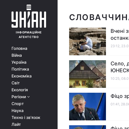
СЛОВАЧЧИН
Вчені 
ІНФОРМАЦІЙНЕ
останк
АГЕНТСТВО
23:12, 23.
Головна
Війна
Україна
Село, 
Політика
ЮНЕСКО
Економіка
10:25, 08.
Світ
Екологія
Фіцо з
Регіони
Спорт
01:41, 28.
Наука
Техно і зв'язок
Лайт
Фіцо з