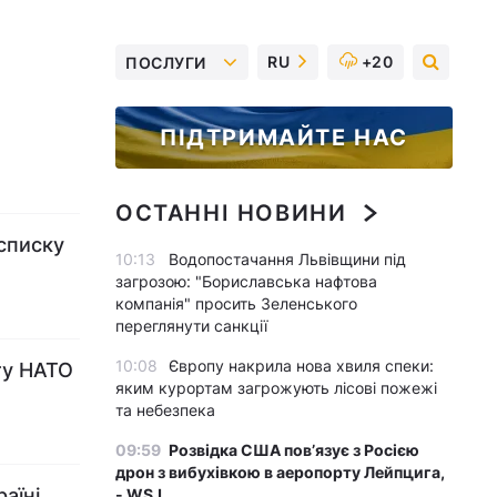
RU
+20
ПОСЛУГИ
ПІДТРИМАЙТЕ НАС
ОСТАННІ НОВИНИ
 списку
10:13
Водопостачання Львівщини під
загрозою: "Бориславська нафтова
компанія" просить Зеленського
переглянути санкції
10:08
Європу накрила нова хвиля спеки:
ту НАТО
яким курортам загрожують лісові пожежі
та небезпека
09:59
Розвідка США пов’язує з Росією
дрон з вибухівкою в аеропорту Лейпцига,
аїні
- WSJ