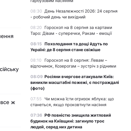
гарбузовим насінням
08:30
День Незалежності 2026: 24 серпня
- робочий день чи вихідний
08:20
Гороскоп на 8 серпня за картами
Таро: Дівам - суперечки, Ракам - емоції
лення
08:15
Похолодання та дощі йдуть по
Україні: де 8 серпня стане свіжіше
08:10
Гороскоп на 8 серпня: Левам –
відпочинок, Козерогам – зустріч з рідними
сійську
08:09
Росіяни вчергове атакували Київ:
виникли масштабні пожежі, є постраждалі
(фото)
07:55
Чи можна їсти огризок яблука: що
 все ж
станеться, якщо проковтнути насіння
07:36
РФ повністю знищила житловий
будинок на Київщині: загинуло троє
людей, серед них дитина