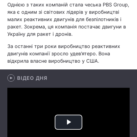
Однією з таких компаній стала чеська PBS Group,
яка є одним зі світових лідерів у виробництві
малих реактивних двигунів для безпілотників і
ракет. Зокрема, ця компанія постачає двигуни в
Головна
Війна
Україну для ракет і дронів.
Україна
Політика
За останні три роки виробництво реактивних
двигунів компанії зросло удев’ятеро. Вона
Економіка
Світ
відкрила власне виробництво у США.
Спорт
Наука
ВІДЕО ДНЯ
Техно і зв'язок
Лайт
Зброя
Інциденти
Здоров'я
Туризм
Цікавинки
Погода
Play
Екологія
Регіони