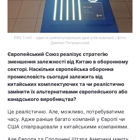
PBS TJ40 - один із найпопулярніших двигунів компанії / фото
Дмитро Петровський
Європейський Союз реалізує стратегію
зменшення залежності від Китаю в оборонному
секторі. Наскільки європейська оборонна
промисловість сьогодні залежить від
китайських комплектуючих та чи реалістично
замінити їх альтернативами європейського або
канадського виробництва?
Це реалістично. Але, можливо, потребуватиме
часу. Адже раніше багато компаній у Європі чи
США співпрацювали з китайськими компаніями.
Але Європа та Сполучені Штати Америки мають