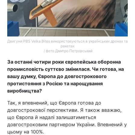
Двигуни PBS Velka Bites використовуються в українських дронах та
ракетах
/ фото Дмитро Петровський
За останні чотири роки європейська оборонна
промисловість суттєво змінилася. Чи готова, на
вашу думку, Європа до довгострокового
протистояння з Росією та нарощування
виробництва?
Так, я впевнений, що Європа готова до
довгострокової перспективи. Я також вважаю,
що Європа й надалі залишатиметься
довгостроковим партнером України. Впевнений у
цьому на 100%.