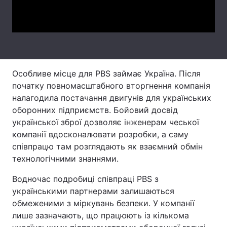
Video
Лонгріди
Відео з Youtube
Статті
Інтерв'ю
Думки
Особливе місце для PBS займає Україна. Після
початку повномасштабного вторгнення компанія
Архів
Вакансії
налагодила постачання двигунів для українських
оборонних підприємств. Бойовий досвід
Контакти
української зброї дозволяє інженерам чеської
компанії вдосконалювати розробки, а саму
Послуги
співпрацю там розглядають як взаємний обмін
технологічними знаннями.
Водночас подробиці співпраці PBS з
українськими партнерами залишаються
обмеженими з міркувань безпеки. У компанії
лише зазначають, що працюють із кількома