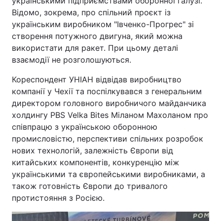
українськими підприємствами оборонної галузі.
Відомо, зокрема, про спільний проєкт із
Тема оформлення
українським виробником "Івченко-Прогрес" зі
створення потужного двигуна, який можна
використати для ракет. При цьому деталі
взаємодії не розголошуються.
Кореспондент УНІАН відвідав виробництво
компанії у Чехії та поспілкувався з генеральним
директором головного виробничого майданчика
холдингу PBS Velka Bites Міланом Махоланом про
співпрацю з українською оборонною
промисловістю, перспективи спільних розробок
нових технологій, залежність Європи від
китайських компонентів, конкуренцію між
українськими та європейськими виробниками, а
також готовність Європи до тривалого
протистояння з Росією.