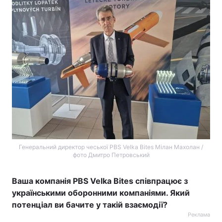
Генеральний директор чеської PBS Velka Bites Мілан Махолан /
фото Дмитро Петровський
Ваша компанія PBS Velka Bites співпрацює з
українськими оборонними компаніями. Який
потенціал ви бачите у такій взаємодії?
Реклама