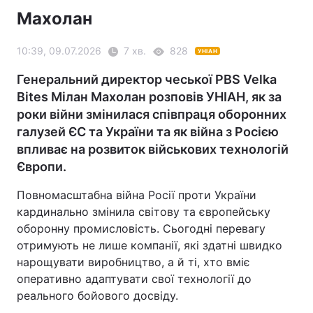
Махолан
10:39, 09.07.2026
7 хв.
828
УНІАН
Генеральний директор чеської PBS Velka
Bites Мілан Махолан розповів УНІАН, як за
роки війни змінилася співпраця оборонних
галузей ЄС та України та як війна з Росією
впливає на розвиток військових технологій
Європи.
Повномасштабна війна Росії проти України
кардинально змінила світову та європейську
оборонну промисловість. Сьогодні перевагу
отримують не лише компанії, які здатні швидко
нарощувати виробництво, а й ті, хто вміє
оперативно адаптувати свої технології до
реального бойового досвіду.