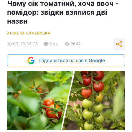
Чому сік томатний, хоча овоч -
помідор: звідки взялися дві
назви
АНЖЕЛА БАЧЕВСЬКА
10:00, 19.05.26
3 хв.
2647
Підпишіться на нас в Google