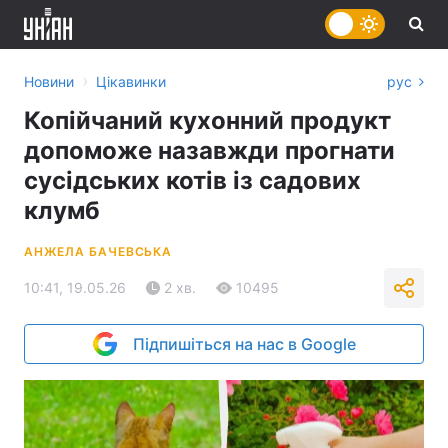
›
Новини
Цікавинки
рус
Копійчаний кухонний продукт
допоможе назавжди прогнати
сусідських котів із садових
клумб
АНЖЕЛА БАЧЕВСЬКА
10:41, 19.05.26
2 хв.
10495
Підпишіться на нас в Google