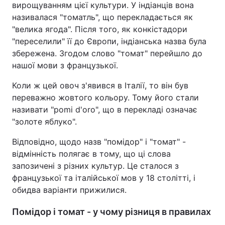
вирощуванням цієї культури. У індіанців вона
називалася "томатль" , що перекладається як
"велика ягода" . Після того, як конкістадори
"переселили" її до Європи, індіанська назва була
збережена. Згодом слово "томат" перейшло до
нашої мови з французької.
Коли ж цей овоч з'явився в Італії, то він був
переважно жовтого кольору. Тому його стали
називати "pomi d'oro" , що в перекладі означає
"золоте яблуко" .
Відповідно, щодо назв "помідор" і "томат" -
відмінність полягає в тому, що ці слова
запозичені з різних культур. Це сталося з
французької та італійської мов у 18 столітті, і
обидва варіанти прижилися.
Помідор і томат - у чому різниця в правилах