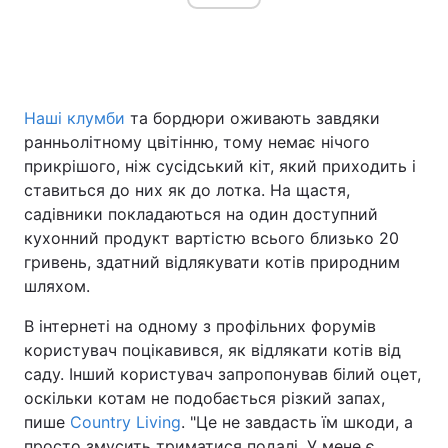
Головна
Війна
Наші клумби
та бордюри оживають завдяки
Україна
Політика
ранньолітному цвітінню, тому немає нічого
прикрішого, ніж сусідський кіт, який приходить і
Економіка
Світ
ставиться до них як до лотка. На щастя,
садівники покладаються на один доступний
Спорт
Наука
кухонний продукт вартістю всього близько 20
гривень, здатний відлякувати котів природним
Техно і зв'язок
Лайт
шляхом.
Зброя
Інциденти
В інтернеті на одному з профільних форумів
користувач поцікавився, як відлякати котів від
Здоров'я
Туризм
саду. Інший користувач запропонував білий оцет,
Цікавинки
Погода
оскільки котам не подобається різкий запах,
пише
Country Living
. "Це не завдасть їм шкоди, а
Екологія
Регіони
просто змусить триматися подалі. У мене є