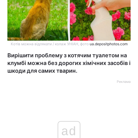
Котів можна відлякати / колаж УНІАН, фото
ua.depositphotos.com
Вирішити проблему з котячим туалетом на
клумбі можна без дорогих хімічних засобів і
шкоди для самих тварин.
Реклама
ad