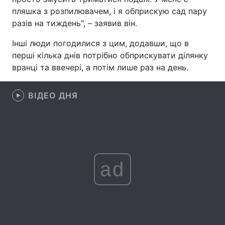
пляшка з розпилювачем, і я обприскую сад пару
Лонгріди
разів на тиждень", – заявив він.
Інші люди погодилися з цим, додавши, що в
Відео з Youtube
Статті
перші кілька днів потрібно обприскувати ділянку
вранці та ввечері, а потім лише раз на день.
Інтерв'ю
Думки
Архів
Вакансії
ВІДЕО ДНЯ
Контакти
Послуги
ad