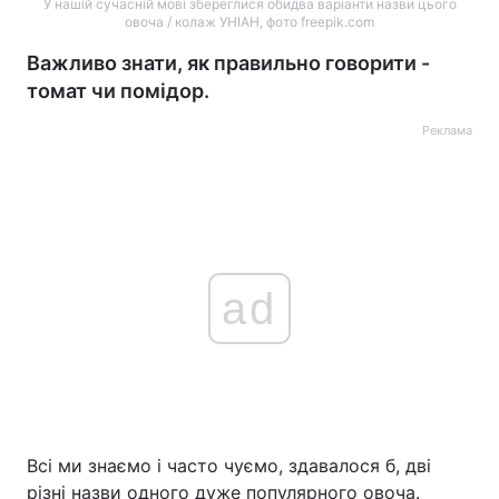
У нашій сучасній мові збереглися обидва варіанти назви цього
овоча / колаж УНІАН, фото freepik.com
Важливо знати, як правильно говорити -
томат чи помідор.
Реклама
ad
Всі ми знаємо і часто чуємо, здавалося б, дві
різні назви одного дуже популярного овоча.