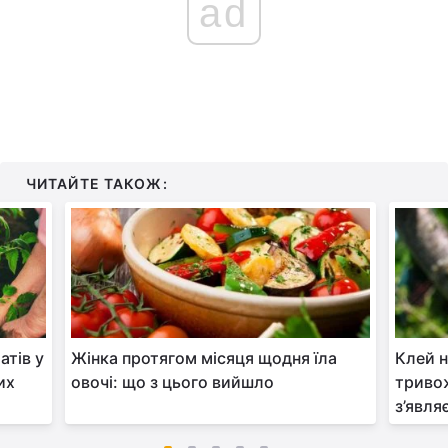
ad
ЧИТАЙТЕ ТАКОЖ:
атів у
Жінка протягом місяця щодня їла
Клей н
их
овочі: що з цього вийшло
тривож
з’явля