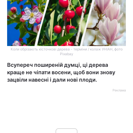
Коли обрізають кісточкові дерева - терміни / колаж УНІАН, фото
Pixabay
Всупереч поширеній думці, ці дерева
краще не чіпати восени, щоб вони знову
зацвіли навесні і дали нові плоди.
Реклама