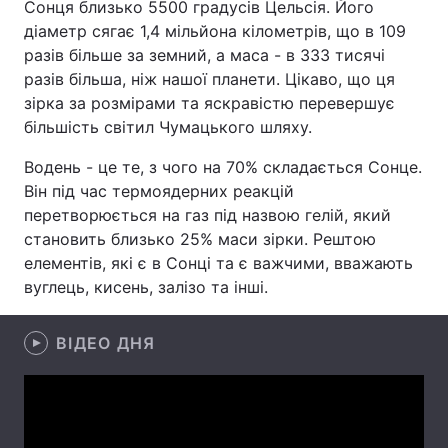
Сонця близько 5500 градусів Цельсія. Його
діаметр сягає 1,4 мільйона кілометрів, що в 109
Лонгріди
разів більше за земний, а маса - в 333 тисячі
разів більша, ніж нашої планети. Цікаво, що ця
Відео з Youtube
Статті
зірка за розмірами та яскравістю перевершує
більшість світил Чумацького шляху.
Інтерв'ю
Думки
Водень - це те, з чого на 70% складається Сонце.
Архів
Вакансії
Він під час термоядерних реакцій
перетворюється на газ під назвою гелій, який
Контакти
становить близько 25% маси зірки. Рештою
елементів, які є в Сонці та є важчими, вважають
Послуги
вуглець, кисень, залізо та інші.
ВІДЕО ДНЯ