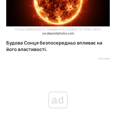
Сонце здебільшого складається з водню та гелію / фото
ua.depositphotos.com
Будова Сонця безпосередньо впливає на
його властивості.
Реклама
ad