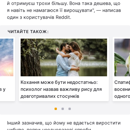
й отримуєш трохи більшу. Вона така дешева, що
я навіть не намагаюся її вирощувати", — написав
один з користувачів Reddit.
ЧИТАЙТЕ ТАКОЖ:
Кохання може бути недостатньо:
Спатиф
в у
психолог назвав важливу рису для
восени
довготривалих стосунків
одного
Інший зазначив, що йому не вдається виростити
цибулю, попри неодноразові спроби.