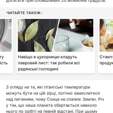
досягати приголомшливих 20 мільйонів градусів.
ЧИТАЙТЕ ТАКОЖ:
гу
Навіщо в цукорницю кладуть
Стають
ість
лавровий лист: так робили всі
продук
радянські господині
З огляду на те, які гігантські температури
можуть бути на цій зірці, логічно замислитися
над питанням, чому Сонце не спалює Землю. Річ
у тім, що наша планета обертається навколо
нього по орбіті на певній відстані. При цьому