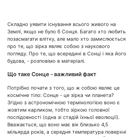
Складно уявити існування всього живого на
Головна
Війна
Землі, якщо не було б Сонця. Багато хто любить
позасмагати влітку, але мало хто замислюється
Україна
Політика
про те, що зірка являє собою з наукового
погляду. Про те, що всередині в Сонці і яка його
Економіка
Світ
будова, - розповімо в матеріалі.
Спорт
Наука
Що таке Сонце - важливий факт
Техно і зв'язок
Лайт
Потрібно почати з того, що ж собою являє це
Зброя
Інциденти
космічне тіло: Сонце - це зірка чи планета?
Згідно з астрономічною термінологією воно є
Здоров'я
Туризм
жовтим карликом, тобто зіркою головної
послідовності (одна зі стадій їхньої еволюції).
Цікавинки
Погода
Вважається, що воно має вік близько 4,5
мільярда років, а середня температура поверхні
Екологія
Регіони