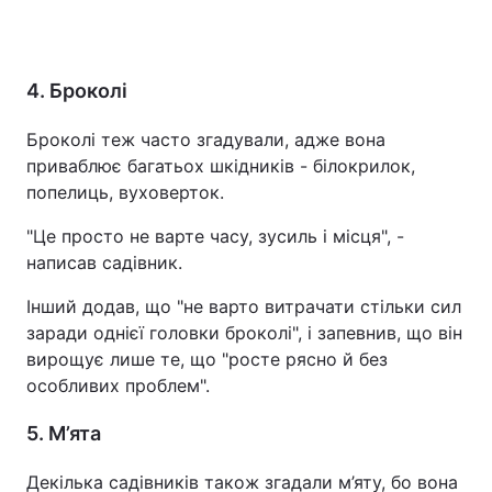
4. Броколі
Броколі теж часто згадували, адже вона
приваблює багатьох шкідників - білокрилок,
попелиць, вуховерток.
"Це просто не варте часу, зусиль і місця", -
написав садівник.
Інший додав, що "не варто витрачати стільки сил
заради однієї головки броколі", і запевнив, що він
вирощує лише те, що "росте рясно й без
особливих проблем".
5. М’ята
Декілька садівників також згадали м’яту, бо вона