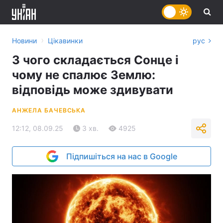
›
Новини
Цікавинки
рус
З чого складається Сонце і
чому не спалює Землю:
відповідь може здивувати
АНЖЕЛА БАЧЕВСЬКА
12:12, 08.09.25
3 хв.
4925
Підпишіться на нас в Google