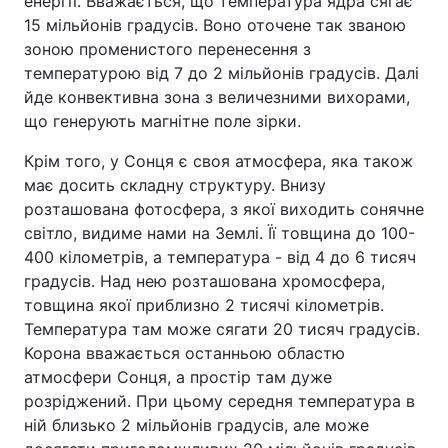
енергії. Вважається, що температура ядра сягає
15 мільйонів градусів. Воно оточене так званою
зоною променистого перенесення з
температурою від 7 до 2 мільйонів градусів. Далі
йде конвективна зона з величезними вихорами,
що генерують магнітне поле зірки.
Крім того, у Сонця є своя атмосфера, яка також
має досить складну структуру. Внизу
розташована фотосфера, з якої виходить сонячне
світло, видиме нами на Землі. Її товщина до 100-
400 кілометрів, а температура - від 4 до 6 тисяч
градусів. Над нею розташована хромосфера,
товщина якої приблизно 2 тисячі кілометрів.
Температура там може сягати 20 тисяч градусів.
Корона вважається останньою областю
атмосфери Сонця, а простір там дуже
розріджений. При цьому середня температура в
ній близько 2 мільйонів градусів, але може