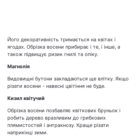
Його декоративність тримається на квітах і
ягодах. Обрізка восени прибирає і те, і інше, а
також підвищує ризик гнилі та опіку.
Магнолія
Видовищні бутони закладаються ще влітку. Якщо
різати восени - навесні цвітіння не буде.
Кизил квітучий
Обрізка восени позбавляє квіткових бруньок і
робить дерево вразливим до грибкових
плямистостей і антракнозу. Краще різати
наприкінці зими.