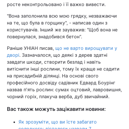
росте неконтрольовано і її важко вивести.
"Вона заполонила всю мою грядку, незважаючи
на те, що була в горщику", - написав один з
користувачів. Інший же зауважив: "Щоб вона не
повернулася, знадобився бетон".
Раніше УНІАН писав,
що не варто вирощувати у
дворі
. Зазначалося, що деякі з дерев здатні
завдати шкоди, створити безлад і навіть
витіснити інші рослини, тому їх краще не садити
на присадибній ділянці. На основі свого
професійного досвіду садівник Едвард Боурінг
назвав п'ять рослин: сумах оцтовий, лавровишня,
чорний горіх, плакуча верба, дуб звичайний.
Вас також можуть зацікавити новини:
Як зрозуміти, що ви їсте забагато
солодкого: дієтологи назвали 7