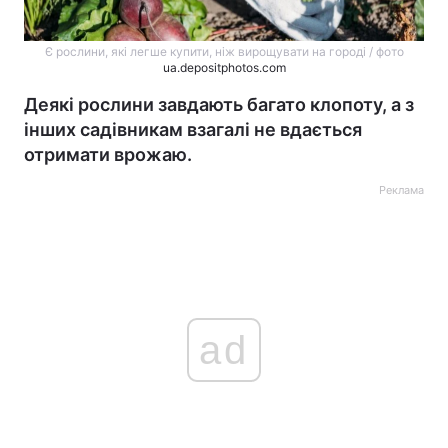
Є рослини, які легше купити, ніж вирощувати на городі / фото
ua.depositphotos.com
Деякі рослини завдають багато клопоту, а з
інших садівникам взагалі не вдається
отримати врожаю.
Реклама
ad