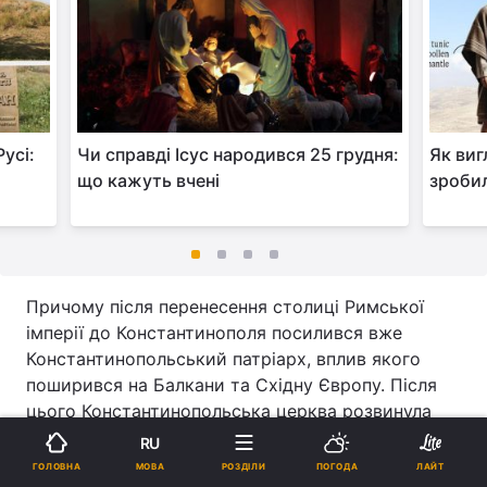
усі:
Чи справді Ісус народився 25 грудня:
Як виг
що кажуть вчені
зробил
Причому після перенесення столиці Римської
імперії до Константинополя посилився вже
Константинопольський патріарх, вплив якого
поширився на Балкани та Східну Європу. Після
цього Константинопольська церква розвинула
власну традицію спадкоємності від апостола
RU
Андрія Первозванного.
МОВА
ГОЛОВНА
РОЗДІЛИ
ПОГОДА
ЛАЙТ