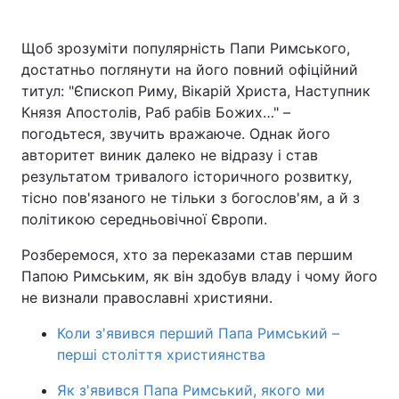
Щоб зрозуміти популярність Папи Римського,
достатньо поглянути на його повний офіційний
титул: "Єпископ Риму, Вікарій Христа, Наступник
Князя Апостолів, Раб рабів Божих…" –
погодьтеся, звучить вражаюче. Однак його
авторитет виник далеко не відразу і став
результатом тривалого історичного розвитку,
тісно пов'язаного не тільки з богослов'ям, а й з
політикою середньовічної Європи.
Розберемося, хто за переказами став першим
Папою Римським, як він здобув владу і чому його
не визнали православні християни.
Коли з'явився перший Папа Римський –
перші століття християнства
Як з'явився Папа Римський, якого ми