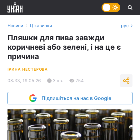
›
Новини
Цікавинки
рус
Пляшки для пива завжди
коричневі або зелені, і на це є
причина
ІРИНА НЕСТЕРОВА
08:33, 19.05.26
3 хв.
754
Підпишіться на нас в Google