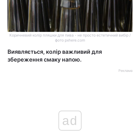
Коричневий колір пляшки для пива - не просто естетичний вибір /
фото pxhere.com
Виявляється, колір важливий для
збереження смаку напою.
Реклама
ad