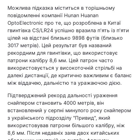
Можлива підказка міститься в торішньому
повідомленні компанії Hunan Huanan
OptoElectronic про те, що розроблена в Китаї
гвинтівка CS/LR24 успішно вразила п'ять із п'яти
цілей на відстані близько 9898 футів (близько
3017 метрів). Цей результат був названий
рекордним для гвинтівки, що використовує
патрони калібру 8,6 мм. Цей патрон часто
використовується у високоточній стрільбі на
далекі дистанції, де критично важливим є баланс
між віддачею, дальністю та уражаючою дією.
Підтверджений рекорд дальності ураження
снайпером становить 4000 метрів, він
встановлений у серпні минулого року снайпером
з українського підрозділу "Привид", який
використовував патрони більшого калібру, ніж
8,6 мм. Після недавніх заяв двох китайських