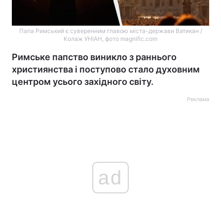
Папа Римський є суверенним главою міста-держави Ватикан /
Колаж УНІАН, фото magnific.com
Римське папство виникло з раннього
християнства і поступово стало духовним
центром усього західного світу.
Реклама
ad