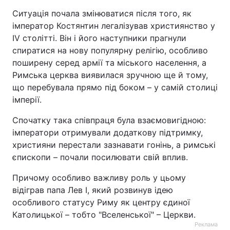
Ситуація почала змінюватися після того, як
імператор Костянтин легалізував християнство у
IV столітті. Він і його наступники прагнули
спиратися на нову популярну релігію, особливо
поширену серед армії та міського населення, а
Римська церква виявилася зручною ще й тому,
що перебувала прямо під боком – у самій столиці
імперії.
Спочатку така співпраця була взаємовигідною:
імператори отримували додаткову підтримку,
християни перестали зазнавати гонінь, а римські
єпископи – почали посилювати свій вплив.
Причому особливо важливу роль у цьому
відіграв папа Лев I, який розвинув ідею
особливого статусу Риму як центру єдиної
Католицької – тобто "Вселенської" – Церкви.
Реклама