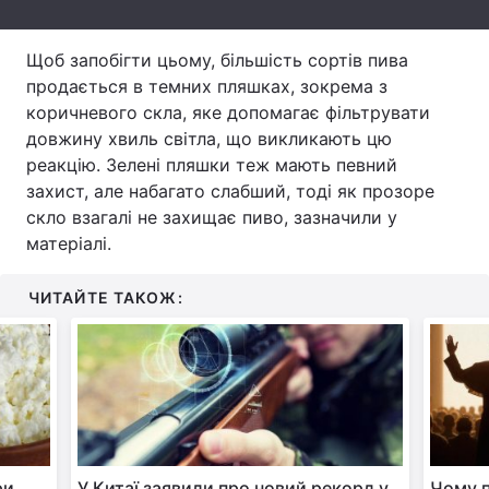
Тема оформлення
Щоб запобігти цьому, більшість сортів пива
продається в темних пляшках, зокрема з
коричневого скла, яке допомагає фільтрувати
довжину хвиль світла, що викликають цю
реакцію. Зелені пляшки теж мають певний
захист, але набагато слабший, тоді як прозоре
скло взагалі не захищає пиво, зазначили у
матеріалі.
ЧИТАЙТЕ ТАКОЖ:
ри
У Китаї заявили про новий рекорд у
Чому п