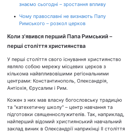
знаємо сьогодні – зростання впливу
Чому православні не визнають Папу
Римського – розкол церков
Коли з'явився перший Папа Римський –
перші століття християнства
У перші століття свого існування християнство
являло собою мережу місцевих церков з
кількома найвпливовішими регіональними
центрами: Константинополь, Олександрія,
Антіохія, Єрусалим і Рим.
Кожен з них мав власну богословську традицію
та "катехетичну школу" – центр навчання та
підготовки священнослужителів. Так, наприклад,
найперший відомий християнський навчальний
заклад виник в Олександрії наприкінці II століття