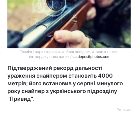
Технічні характеристики зброї невідомі, а також немає
підтверджуючих даних /
ua.depositphotos.com
Підтверджений рекорд дальності
ураження снайпером становить 4000
метрів; його встановив у серпні минулого
року снайпер з українського підрозділу
"Привид".
Реклама