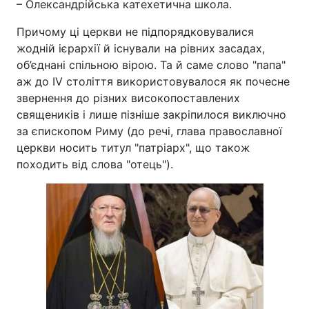
– Олександрійська катехетична школа.
Причому ці церкви не підпорядковувалися
жодній ієрархії й існували на рівних засадах,
об’єднані спільною вірою. Та й саме слово "папа"
аж до IV століття використовувалося як почесне
звернення до різних високопоставлених
священиків і лише пізніше закріпилося виключно
за єпископом Риму (до речі, глава православної
церкви носить титул "патріарх", що також
походить від слова "отець").