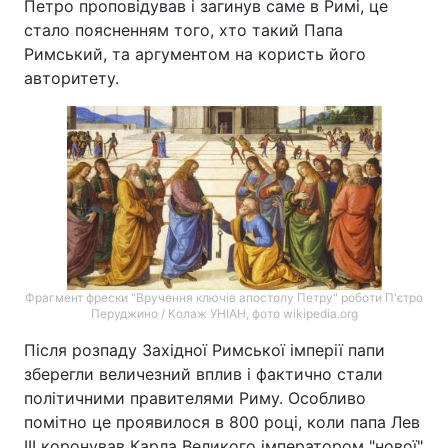
Петро проповідував і загинув саме в Римі, це
стало поясненням того, хто такий Папа
Римський, та аргументом на користь його
авторитету.
Фрагмент фрески "Вручення ключів апостолу Петру" роботи П'єтро
Перуджино / Колаж УНІАН, фото wikipedia.org
Після розпаду Західної Римської імперії папи
зберегли величезний вплив і фактично стали
політичними правителями Риму. Особливо
помітно це проявилося в 800 році, коли папа Лев
III коронував Карла Великого імператором "нової"