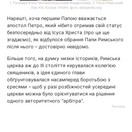
1. Патріарх Константинопольський Варфоломій, 2. Папа Римський
Лев XIV. Колаж УНІАН, фото wikipedia.org
Нарешті, хоча першим Папою вважається
апостол Петро, який нібито отримав свій статус
безпосередньо від Ісуса Христа (про це ще
згадаємо), як відбулося обрання Папи Римського
після нього – достовірно невідомо.
Більше того, на думку низки істориків, Римська
церква аж до III століття керувалася колегією
священиків, а ідея єдиного глави
обґрунтовувалася насамперед боротьбою з
єресями – щоб у разі розбіжностей усередині
церкви можна було орієнтуватися на рішення
одного авторитетного "арбітра".
Реклама