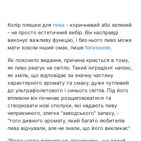
Колір пляшки для
пива
- коричневий або зелений
Головна
Війна
- не просто естетичний вибір. Він насправді
виконує важливу функцію, і без нього пиво може
Україна
Політика
мати зовсім інший смак, пише
Newsweek
.
Економіка
Світ
Як пояснило видання, причина криється в тому,
як пиво реагує на світло. Такий інгредієнт напою,
Спорт
Наука
як хміль, що відповідає за значну частину
характерного аромату та смаку, дуже чутливий
Техно і зв'язок
Лайт
до ультрафіолетового і синього світла. Під його
Зброя
Інциденти
впливом він починає розщеплюватися та
створювати нові сполуки, які надають пиву
Здоров'я
Туризм
неприємного, злегка "заводського" запаху, -
"того дивного аромату, який багато любителів
Цікавинки
Погода
пива відчували, але не знали, що його викликає".
Екологія
Регіони
"Люди часто дивуються, дізнавшись, що такий