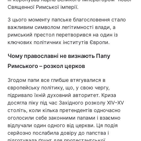
Священної Римської імперії.
З цього моменту папське благословення стало
важливим символом легітимності влади, а
римський престол перетворився на один із
ключових політичних інститутів Європи.
Чому православні не визнають Папу
Римського – розкол церков
Згодом папи все глибше втягувалися в
європейську політику, що, у свою чергу,
підривало їхній духовний авторитет. Криза
досягла піку під час Західного розколу XIV–XV
століть, коли кілька претендентів одночасно
оголосили себе законними папами і взаємно
відлучали один одного від церкви. Ця подія
серйозно послабила довіру до папства і
підготувала ґрунт для протестантської