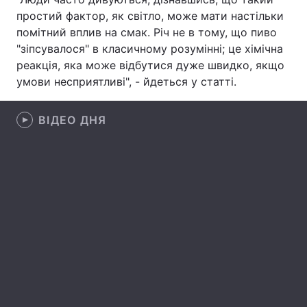
простий фактор, як світло, може мати настільки
Лонгріди
помітний вплив на смак. Річ не в тому, що пиво
"зіпсувалося" в класичному розумінні; це хімічна
реакція, яка може відбутися дуже швидко, якщо
Відео з Youtube
Статті
умови несприятливі", - йдеться у статті.
Інтерв'ю
Думки
ВІДЕО ДНЯ
Архів
Вакансії
Контакти
Послуги