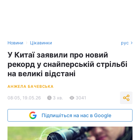
›
Новини
Цікавинки
рус
У Китаї заявили про новий
рекорд у снайперській стрільбі
на великі відстані
АНЖЕЛА БАЧЕВСЬКА
08:05, 19.05.26
3 хв.
3041
Підпишіться на нас в Google