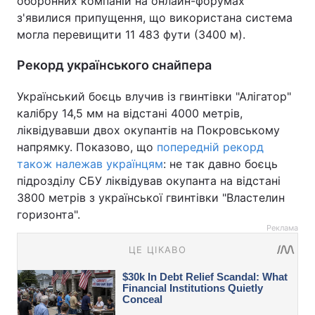
оборонних компаній на онлайн-форумах
з'явилися припущення, що використана система
могла перевищити 11 483 фути (3400 м).
Рекорд українського снайпера
Український боєць влучив із гвинтівки "Алігатор"
калібру 14,5 мм на відстані 4000 метрів,
ліквідувавши двох окупантів на Покровському
напрямку. Показово, що
попередній рекорд
також належав українцям
: не так давно боєць
підрозділу СБУ ліквідував окупанта на відстані
3800 метрів з української гвинтівки "Властелин
горизонта".
Реклама