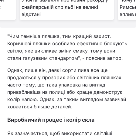
:
снайперській стрільбі на великі
Римськ
відстані
вплив
"Чим темніша пляшка, тим кращий захист.
Коричневі пляшки особливо ефективно блокують
світло, яке викликає зміни смаку, тому вони
стали галузевим стандартом", - пояснив автор.
Однак, пише він, деякі сорти пива все ще
продаються у прозорих або світліших пляшках
часто тому, що така упаковка на вигляд
привабливіша на полиці або краще демонструє
колір напою. Однак, за таким виглядом зазвичай
ховається більше деталей.
Виробничий процес і колір скла
Як зазначається, щоб використати світліші