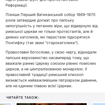
Реформації.
Пізніше Перший Ватиканський собор 1869–1870
років затвердив догмат про папську
непогрішність у питаннях віри, що відвернуло від
римської церкви не тільки протестантів, але й
деяких католиків, які перестали підкорятися
Понтифіку (так звані "старокатолики").
Православні богослови, у свою чергу, відкидали
папське верховенство насамперед тому, що
вважали ранню Церкву союзом рівних помісних
церков, а не централізованою монархією. У
православній традиції римський єпископ
визнається найважливішим патріархом давнини,
але не єдиним главою всієї Церкви.
ЧИТАЙТЕ ТАКОЖ: