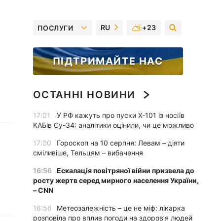
RU
+23
ПОСЛУГИ
ПІДТРИМАЙТЕ НАС
ОСТАННІ НОВИНИ
17:01
У РФ кажуть про пуски Х-101 із носіїв
КАБів Су-34: аналітики оцінили, чи це можливо
17:00
Гороскоп на 10 серпня: Левам – діяти
сміливіше, Тельцям – вибачення
16:56
Ескалація повітряної війни призвела до
росту жертв серед мирного населення України,
– CNN
16:56
Метеозалежність – це не міф: лікарка
розповіла про вплив погоди на здоров’я людей