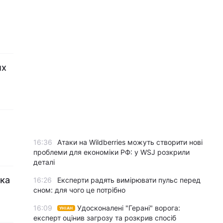
их
16:36
Атаки на Wildberries можуть створити нові
проблеми для економіки РФ: у WSJ розкрили
деталі
вка
16:26
Експерти радять вимірювати пульс перед
сном: для чого це потрібно
16:09
Удосконалені "Герані" ворога:
УНІАН
експерт оцінив загрозу та розкрив спосіб