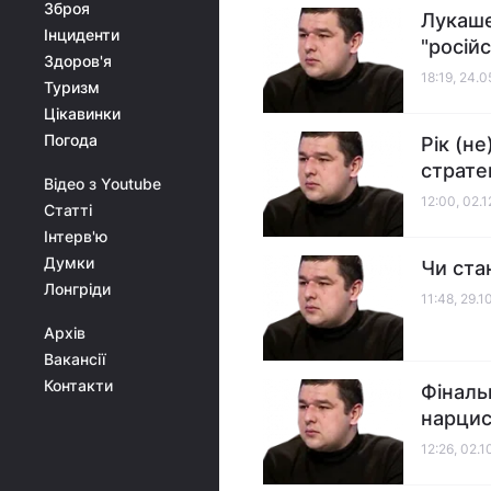
Зброя
Лукаше
Інциденти
"росій
Здоров'я
18:19, 24.
Туризм
Цікавинки
Погода
Рік (н
страте
Відео з Youtube
12:00, 02.
Статті
Інтерв'ю
Думки
Чи ста
Лонгріди
11:48, 29.
Архів
Вакансії
Контакти
Фіналь
нарцис
12:26, 02.