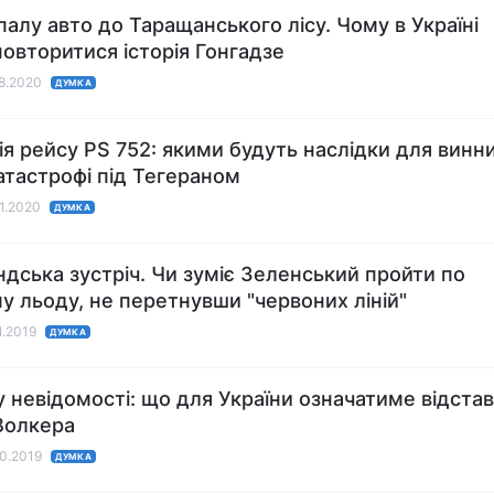
дпалу авто до Таращанського лісу. Чому в Україні
овторитися історія Гонгадзе
08.2020
ДУМКА
ія рейсу PS 752: якими будуть наслідки для винн
катастрофі під Тегераном
01.2020
ДУМКА
дська зустріч. Чи зуміє Зеленський пройти по
у льоду, не перетнувши "червоних ліній"
1.2019
ДУМКА
у невідомості: що для України означатиме відста
Волкера
10.2019
ДУМКА