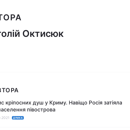
ТОРА
толій Октисюк
ВТОРА
с кріпосних душ у Криму. Навіщо Росія затіяла
населення півострова
0.2021
ДУМКА