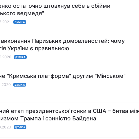
нко остаточно штовхнув себе в обійми
ського ведмедя"
05.2021
ДУМКА
е)виконання Паризьких домовленостей: чому
гія України є правильною
12.2020
ДУМКА
не "Кримська платформа" другим "Мінськом"
10.2020
ДУМКА
ний етап президентської гонки в США – битва мі
измом Трампа і сонністю Байдена
10.2020
ДУМКА