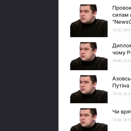
Провок
силам в
"News
14:22, 08.
Диплом
чому Р
18:56, 25.
Азовсь
Путіна
15:35, 20.
Чи вря
12:50, 18.1