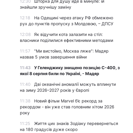
12:30
Шторка для душу йде в минуле: їй
знайшли зручнішу заміну
12:18
На Одещині через атаку РФ обмежено
рух до пунктів пропуску з Молдовою, – ДПСУ
12:08
Як відучити кота залазити на стіл:
власники поділилися ефективними методами
11:57
"Ми вистоїмо, Москва ляже": Мадяр
назвав 5 умов завершення війни
11:43
У Геленджику знищено позицію С-400, з
якої 8 серпня били по Україні, - Мадяр
11:40
Дві океанічні аномалії можуть вплинути
на зиму 2026–2027 років у Європі
11:38
Новий фільм Marvel б’є рекорд за
рекордом - він уже став головним хітом 2026
року
11:25
Життя цих знаків Зодіаку перевернеться
на 180 градусів дуже скоро