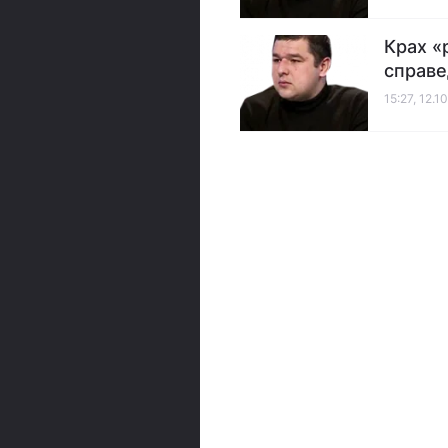
Крах «
справе
15:27, 12.1