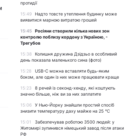
протидії
м
15:49
Надто товсте утеплення будинку може
виявитися марною витратою грошей
15:45
Росіяни створили кілька нових зон
контролю поблизу кордону з Україною, -
Трегубов
15:38
Колишня дружина Дзідзьо в особливий
день показала маленького сина (фото)
15:28
USB-C можна вставляти будь-яким
боком, але один із них може працювати краще
15:23
8 речей із секонд-хенду, які коштують
значно більше, ніж ви за них заплатите
15:06
У Нью-Йорку знайшли простий спосіб
знизити температуру даху майже на 25 °C
15:01
Забезпечував роботою 3500 людей: у
Житомирі зупинився німецький завод після атаки
РФ