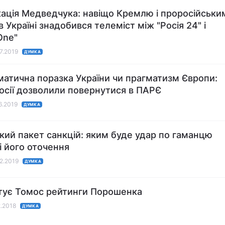
ація Медведчука: навіщо Кремлю і проросійськи
 Україні знадобився телеміст між "Росія 24" і
One"
07.2019
ДУМКА
атична поразка України чи прагматизм Європи:
осії дозволили повернутися в ПАРЄ
06.2019
ДУМКА
кий пакет санкцій: яким буде удар по гаманцю
 і його оточення
02.2019
ДУМКА
тує Томос рейтинги Порошенка
2.2018
ДУМКА