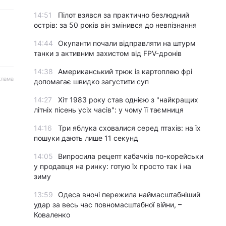
14:51
Пілот взявся за практично безлюдний
острів: за 50 років він змінився до невпізнання
14:44
Окупанти почали відправляти на штурм
танки з активним захистом від FPV-дронів
14:38
Американський трюк із картоплею фрі
клама
допомагає швидко загустити суп
14:27
Хіт 1983 року став однією з "найкращих
літніх пісень усіх часів": у чому її таємниця
14:16
Три яблука сховалися серед птахів: на їх
пошуки дають лише 11 секунд
14:05
Випросила рецепт кабачків по-корейськи
у продавця на ринку: готую їх просто так і на
зиму
13:59
Одеса вночі пережила наймасштабніший
удар за весь час повномасштабної війни, –
Коваленко