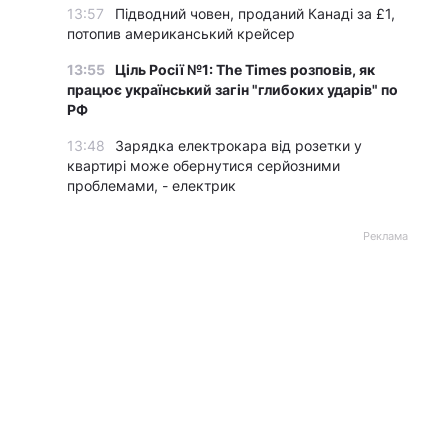
13:57
Підводний човен, проданий Канаді за £1,
потопив американський крейсер
13:55
Ціль Росії №1: The Times розповів, як
працює український загін "глибоких ударів" по
РФ
13:48
Зарядка електрокара від розетки у
квартирі може обернутися серйозними
проблемами, - електрик
Реклама