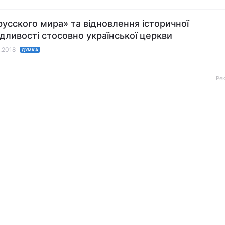
русского мира» та відновлення історичної
дливості стосовно української церкви
0.2018
ДУМКА
Ре