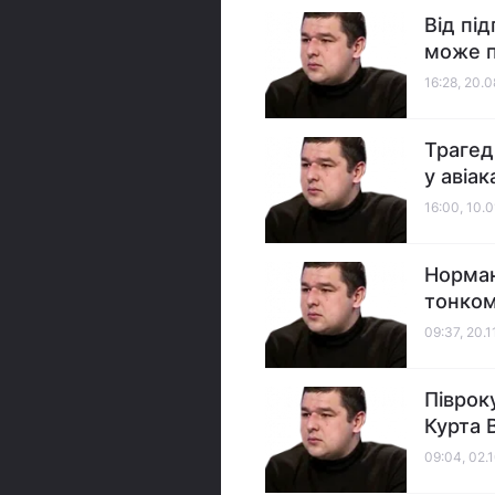
Від пі
може п
16:28, 20.
Трагед
у авіа
16:00, 10.
Норман
тонком
09:37, 20.1
Піврок
Курта 
09:04, 02.