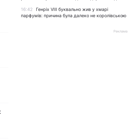
16:42
Генріх VIII буквально жив у хмарі
парфумів: причина була далеко не королівською
Реклама
ж