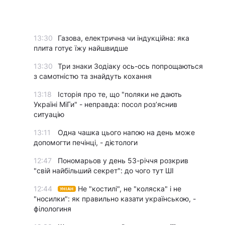
13:30
Газова, електрична чи індукційна: яка
плита готує їжу найшвидше
13:30
Три знаки Зодіаку ось-ось попрощаються
з самотністю та знайдуть кохання
13:18
Історія про те, що "поляки не дають
Україні МіГи" - неправда: посол роз’яснив
ситуацію
13:11
Одна чашка цього напою на день може
допомогти печінці, - дієтологи
12:47
Пономарьов у день 53-річчя розкрив
"свій найбільший секрет": до чого тут ШІ
12:44
Не "костилі", не "коляска" і не
УНІАН
"носилки": як правильно казати українською, -
філологиня