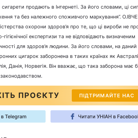
 сигарети продають в Інтернеті. За його словами, ці си
ження та без належного споживчого маркування”. О.ІВЧ
істерства охорони здоров’я про те, що ці вироби не п
о-гігієнічної експертизи та не відповідають визначеним
ечності для здоров’я людини. За його словами, на даний
онних цигарок заборонена в таких країнах як Австралі
ія, Данія, Норвегія. Він вважає, що така заборона має 
 законодавством.
ІТЬ ПРОЄКТУ
ПІДТРИМАЙТЕ НАС
 в Telegram
Читати УНІАН в Faceboo