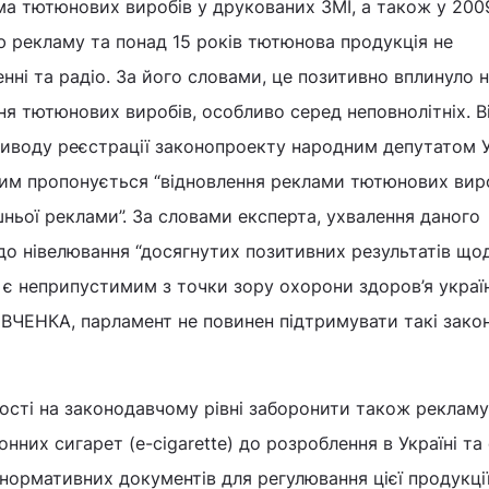
ма тютюнових виробів у друкованих ЗМІ, а також у 200
 рекламу та понад 15 років тютюнова продукція не
нні та радіо. За його словами, це позитивно вплинуло 
я тютюнових виробів, особливо серед неповнолітніх. В
риводу реєстрації законопроекту народним депутатом 
м пропонується “відновлення реклами тютюнових виро
ньої реклами”. За словами експерта, ухвалення даного
до нівелювання “досягнутих позитивних результатів що
і є неприпустимим з точки зору охорони здоров’я украї
.ІВЧЕНКА, парламент не повинен підтримувати такі зако
ності на законодавчому рівні заборонити також реклам
них сигарет (e-cigarette) до розроблення в Україні та 
 нормативних документів для регулювання цієї продукції