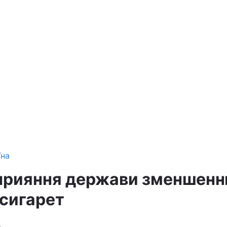
їна
прияння держави зменшен
сигарет