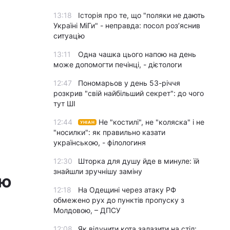
13:18
Історія про те, що "поляки не дають
Україні МіГи" - неправда: посол роз’яснив
ситуацію
13:11
Одна чашка цього напою на день
може допомогти печінці, - дієтологи
12:47
Пономарьов у день 53-річчя
розкрив "свій найбільший секрет": до чого
тут ШІ
12:44
Не "костилі", не "коляска" і не
УНІАН
"носилки": як правильно казати
українською, - філологиня
12:30
Шторка для душу йде в минуле: їй
знайшли зручнішу заміну
ню
12:18
На Одещині через атаку РФ
обмежено рух до пунктів пропуску з
Молдовою, – ДПСУ
12:08
Як відучити кота залазити на стіл: