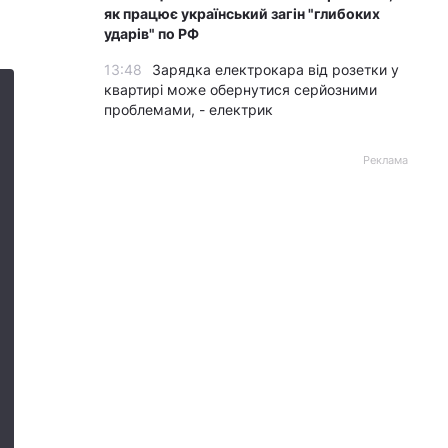
як працює український загін "глибоких
ударів" по РФ
13:48
Зарядка електрокара від розетки у
квартирі може обернутися серйозними
проблемами, - електрик
Реклама