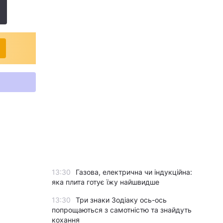
13:30
Газова, електрична чи індукційна:
яка плита готує їжу найшвидше
13:30
Три знаки Зодіаку ось-ось
попрощаються з самотністю та знайдуть
кохання