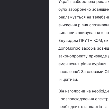
Україні заборонена рекла
було заборонено зовнішню
рекламується на телебаче
зниження рівня споживанн
висловив здивування з п
Едуардом ПРУТНІКОМ, яки
допомогою засобів зовніш
законопроекту призведе 
зменшення рівня куріння 
населення”. За словами О
ініціативи.
Він наголосив на необхід
і розповсюдження електрон
необхідних стандартів та