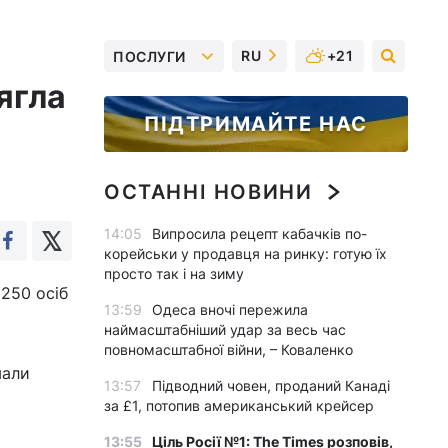
RU
+21
ПОСЛУГИ
ягла
ПІДТРИМАЙТЕ НАС
ОСТАННІ НОВИНИ
14:05
Випросила рецепт кабачків по-
корейськи у продавця на ринку: готую їх
просто так і на зиму
 250 осіб
13:59
Одеса вночі пережила
наймасштабніший удар за весь час
повномасштабної війни, – Коваленко
мали
13:57
Підводний човен, проданий Канаді
за £1, потопив американський крейсер
13:55
Ціль Росії №1: The Times розповів,