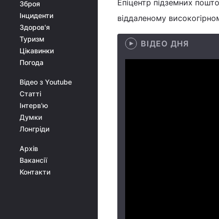
Епіцентр підземних пошто
Зброя
Інциденти
віддаленому високогірном
Здоров'я
Туризм
ВІДЕО ДНЯ
Цікавинки
Погода
Відео з Youtube
Статті
Інтерв'ю
Думки
Лонгріди
Архів
Вакансії
Контакти