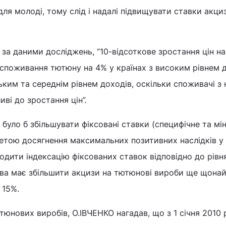
для молоді, тому слід і надалі підвищувати ставки акци
 за даними досліджень, “10-відсоткове зростання цін н
споживання тютюну на 4% у країнах з високим рівнем 
зьким та середнім рівнем доходів, оскільки споживачі 
иві до зростання цін”.
 було б збільшувати фіксовані ставки (специфічне та мі
метою досягнення максимальних позитивних наслідків у
одити індексацію фіксованих ставок відповідно до рівн
жава має збільшити акцизи на тютюнові вироби ще щон
 15%.
юнових виробів, О.ІВЧЕНКО нагадав, що з 1 січня 2010 