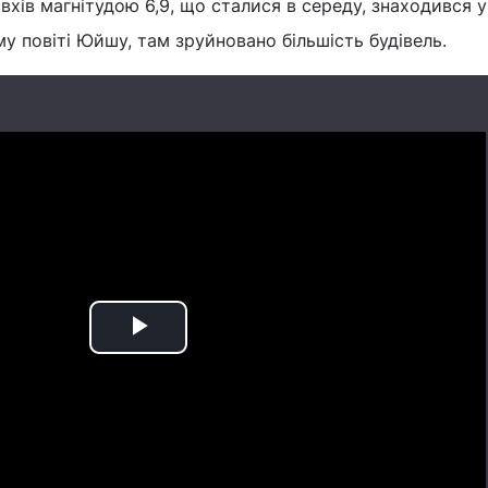
вхів магнітудою 6,9, що сталися в середу, знаходився у
у повіті Юйшу, там зруйновано більшість будівель.
Play
Video