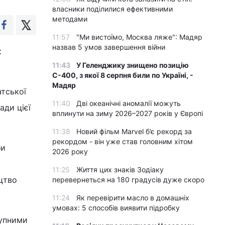
власники поділилися ефективними
методами
11:57
"Ми вистоїмо, Москва ляже": Мадяр
назвав 5 умов завершення війни
х
11:43
У Геленджику знищено позицію
С-400, з якої 8 серпня били по Україні, -
Мадяр
атської
11:40
Дві океанічні аномалії можуть
ади цієї
вплинути на зиму 2026–2027 років у Європі
11:38
Новий фільм Marvel б’є рекорд за
рекордом - він уже став головним хітом
би
2026 року
11:25
Життя цих знаків Зодіаку
цтво
перевернеться на 180 градусів дуже скоро
11:24
Як перевірити масло в домашніх
умовах: 5 способів виявити підробку
тупними