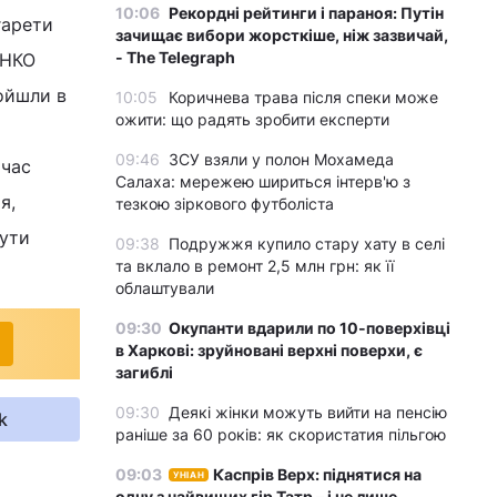
10:06
Рекордні рейтинги і параноя: Путін
гарети
зачищає вибори жорсткіше, ніж зазвичай,
- The Telegraph
ЕНКО
ройшли в
10:05
Коричнева трава після спеки може
ожити: що радять зробити експерти
09:46
ЗСУ взяли у полон Мохамеда
 час
Салаха: мережею шириться інтерв'ю з
я,
тезкою зіркового футболіста
бути
09:38
Подружжя купило стару хату в селі
та вклало в ремонт 2,5 млн грн: як її
облаштували
09:30
Окупанти вдарили по 10-поверхівці
в Харкові: зруйновані верхні поверхи, є
загиблі
09:30
Деякі жінки можуть вийти на пенсію
k
раніше за 60 років: як скористатия пільгою
09:03
Каспрів Верх: піднятися на
УНІАН
одну з найвищих гір Татр – і не лише