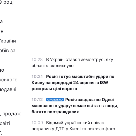
9 році
на
ін
України
бів за
10:28
В Україні стався землетрус: яку
область сколихнуло
до
10:21
Росія готує масштабні удари по
нського
Києву напередодні 24 серпня: в ISW
розкрили цілі ворога
нодавчі
10:12
Росія завдала по Одесі
ОНОВЛЕНО
масованого удару: немає світла та води,
багато постраждалих
у, продаж
10:09
Відомий український співак
світі
потрапив у ДТП у Києві та показав фото
.