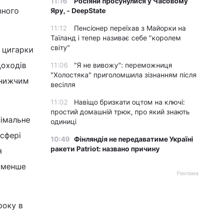
11:16
Росіяни просунулися у Часовому
зного
Яру, - DeepState
11:12
Пенсіонер переїхав з Майорки на
Таїланд і тепер називає себе "королем
світу"
а цигарки
доходів
11:06
"Я не вивожу": переможниця
"Холостяка" приголомшила зізнанням після
з нижчим
весілля
11:02
Навіщо бризкати оцтом на ключі:
простий домашній трюк, про який знають
німальне
одиниці
 сфері
10:49
Фінляндія не передаватиме Україні
ракети Patriot: названо причину
я
айменше
Реклама
року в