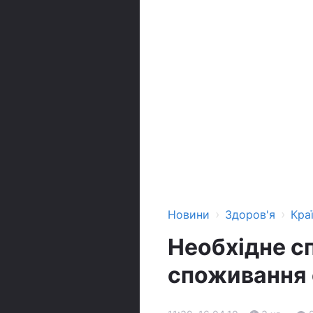
›
›
Новини
Здоров'я
Кра
Необхідне с
споживання 