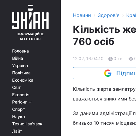
›
›
Новини
Здоров'я
Кра
Кількість же
ІНФОРМАЦІЙНЕ
760 осіб
АГЕНТСТВО
Головна
Війна
12:02, 16.04.10
0 хв.
Україна
Підпиш
Політика
Економіка
Світ
Кількість жертв землетру
Екологія
вважаються зниклими без
Регіони
Спорт
За даними адміністрації 
Наука
близько 10 тисяч місцеви
Техно і зв'язок
Лайт