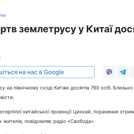
їна
ртв землетрусу у Китаї дос
0
іться на нас в Google
су на північному сході Китаю досягла 760 осіб. Близько
вісти.
потерпілої китайської провінції Цинхай, поранення отри
х жителів, повідомляє радіо «Свобода».