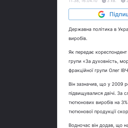
11:38, 16.04.10
3 хв.
Підпиш
Державна політика в Укр
виробів.
Як передає кореспондент 
групи «За духовність, мор
фракційної групи Олег ІВ
Він зазначив, що у 2009 
підвищувалися двічі. За
тютюнових виробів на 3%
тютюнової продукції скор
Водночас він додав, що 