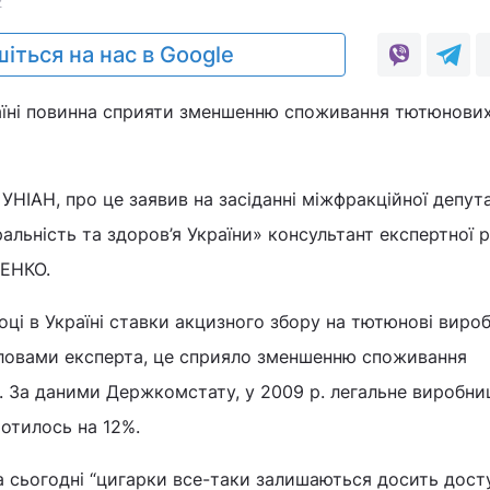
2
іться на нас в Google
аїні повинна сприяти зменшенню споживання тютюнови
УНІАН, про це заявив на засіданні міжфракційної депут
альність та здоров’я України» консультант експертної р
ЧЕНКО.
році в Україні ставки акцизного збору на тютюнові виро
 словами експерта, це сприяло зменшенню споживання
. За даними Держкомстату, у 2009 р. легальне виробни
отилось на 12%.
на сьогодні “цигарки все-таки залишаються досить дос