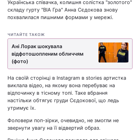
Українська співачка, колишня солістка "золотого"
складу гурту "ВІА Гра" Анна Сєдокова знову
похвалилася пишними формами у мережі.
ЧИТАЙТЕ ТАКОЖ
Ані Лорак шокувала
відфотошопленим обличчям
(фото)
На своїй сторінці в Instagram в stories артистка
виклала відео, на якому вона перебуває на
відпочинку в тісному топі. Таке вбрання
настільки обтягує груди Сєдокової, що ледь
утримує їх.
Фоловери поп-зірки, очевидно, не змогли не
звернути увагу на її відвертий образ.