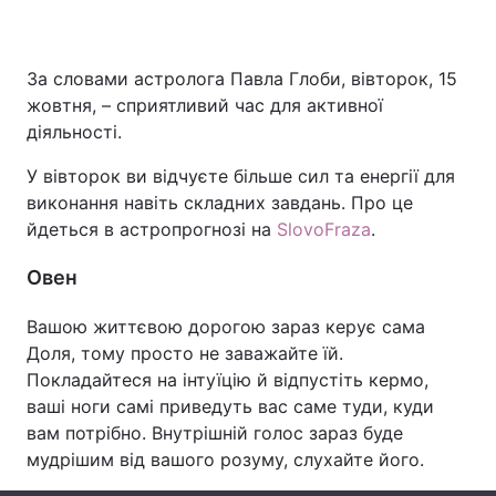
За словами астролога Павла Глоби, вівторок, 15
Головна
Війна
жовтня, – сприятливий час для активної
діяльності.
Україна
Політика
У вівторок ви відчуєте більше сил та енергії для
Економіка
Світ
виконання навіть складних завдань. Про це
йдеться в астропрогнозі на
SlovoFraza
.
Спорт
Наука
Овен
Техно і зв'язок
Лайт
Вашою життєвою дорогою зараз керує сама
Зброя
Інциденти
Доля, тому просто не заважайте їй.
Покладайтеся на інтуїцію й відпустіть кермо,
Здоров'я
Туризм
ваші ноги самі приведуть вас саме туди, куди
вам потрібно. Внутрішній голос зараз буде
Цікавинки
Погода
мудрішим від вашого розуму, слухайте його.
Екологія
Регіони