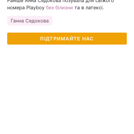
Раніше Анна Седокова позувала для свіжого
номера Playboy
без білизни
та в латексі.
Ганна Седокова
ПІДТРИМАЙТЕ НАС