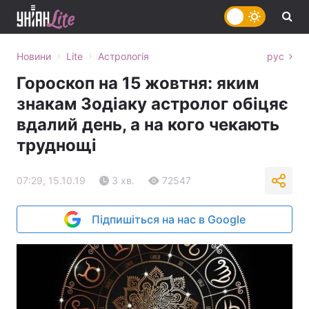
›
›
Новини
Lite
Астрологія
рус
Гороскоп на 15 жовтня: яким
знакам Зодіаку астролог обіцяє
вдалий день, а на кого чекають
труднощі
07:29, 15.10.19
3 хв.
72547
Підпишіться на нас в Google