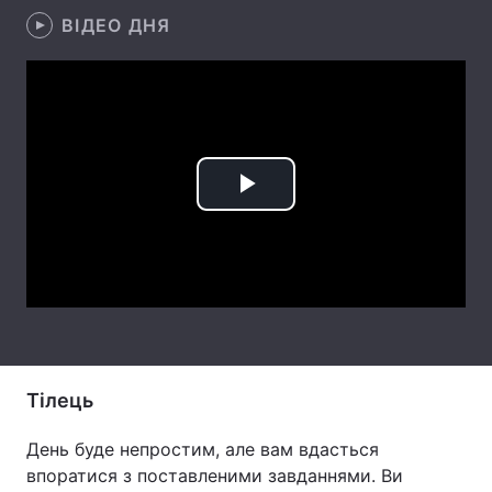
ВІДЕО ДНЯ
Лонгріди
Відео з Youtube
Статті
Інтерв'ю
Думки
Архів
Вакансії
Play
Контакти
Video
Послуги
Тілець
День буде непростим, але вам вдасться
впоратися з поставленими завданнями. Ви