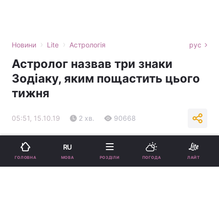
›
›
Новини
Lite
Астрологія
рус
Астролог назвав три знаки
Зодіаку, яким пощастить цього
тижня
05:51, 15.10.19
2 хв.
90668
Підпишіться на нас в Google
RU
МОВА
ГОЛОВНА
РОЗДІЛИ
ПОГОДА
ЛАЙТ