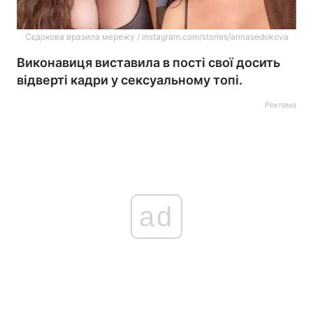
Сєдокова вразила мережу / instagram.com/stories/annasedokova
Виконавиця виставила в пості свої досить
відверті кадри у сексуальному топі.
Реклама
ad