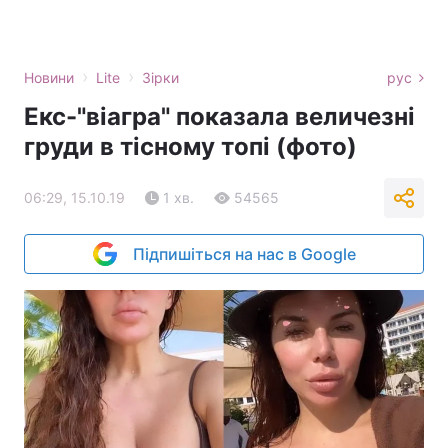
›
›
Новини
Lite
Зірки
рус
Екс-"віагра" показала величезні
груди в тісному топі (фото)
06:29, 15.10.19
1 хв.
54565
Підпишіться на нас в Google