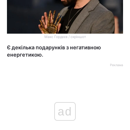
Макс Гордєєв / скріншот
Є декілька подарунків з негативною
енергетикою.
Реклама
ad