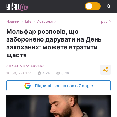
›
›
Новини
Lite
Астрологія
рус
Мольфар розповів, що
заборонено дарувати на День
закоханих: можете втратити
щастя
АНЖЕЛА БАЧЕВСЬКА
10:58, 27.01.25
4 хв.
8786
Підпишіться на нас в Google