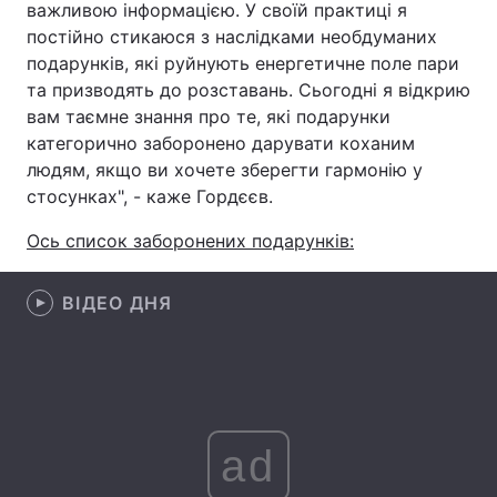
важливою інформацією. У своїй практиці я
постійно стикаюся з наслідками необдуманих
Лонгріди
подарунків, які руйнують енергетичне поле пари
та призводять до розставань. Сьогодні я відкрию
Відео з Youtube
Статті
вам таємне знання про те, які подарунки
категорично заборонено дарувати коханим
Інтерв'ю
Думки
людям, якщо ви хочете зберегти гармонію у
стосунках", - каже Гордєєв.
Архів
Вакансії
Ось список заборонених подарунків:
Контакти
Послуги
ВІДЕО ДНЯ
ad