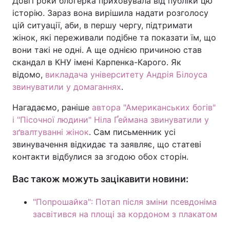
Довгі роки блогерка приховувала від публіки цю
історію. Зараз вона вирішила надати розголосу
цій ситуації, аби, в першу чергу, підтримати
жінок, які переживали подібне та показати їм, що
вони такі не одні. А ще однією причиною став
скандал в КНУ імені Карпенка-Карого. Як
відомо,
викладача університету Андрія Білоуса
звинуватили у домаганнях
.
Нагадаємо, раніше
автора "Американських богів"
і "Пісочної людини" Ніла Ґеймана звинуватили у
зґвалтуванні жінок
. Сам письменник усі
звинувачення відкидає та заявляє, що статеві
контакти відбулися за згодою обох сторін.
Вас також можуть зацікавити новини:
"Попрошайка": Потап після зміни псевдоніма
засвітився на площі за кордоном з плакатом