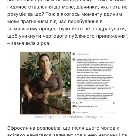
гидливе ставлення до мене, дівчинки, яка геть не
розуміє за що? Тож з якогось моменту єдиним
моїм прагненням під час перебування в
знімальному процесі було його не роздратувати,
щоб уникнути чергового публічного приниження",
– зазначила зірка.
Маша Єфросиніна / скріншот Instagram
Єфросиніна розповіла, що після цього чоловік
всіляко намагався залишитися з нею наодинці та