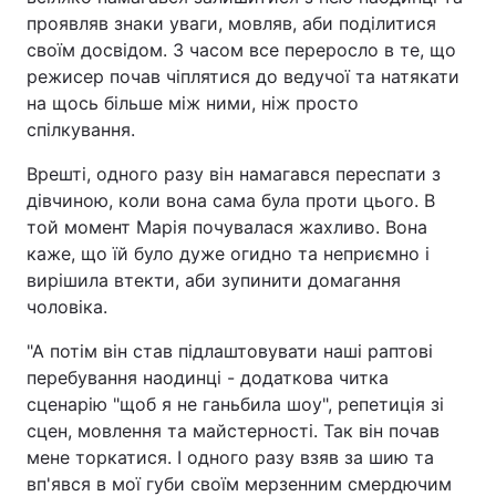
проявляв знаки уваги, мовляв, аби поділитися
своїм досвідом. З часом все переросло в те, що
режисер почав чіплятися до ведучої та натякати
на щось більше між ними, ніж просто
спілкування.
Врешті, одного разу він намагався переспати з
дівчиною, коли вона сама була проти цього. В
той момент Марія почувалася жахливо. Вона
каже, що їй було дуже огидно та неприємно і
вирішила втекти, аби зупинити домагання
чоловіка.
"А потім він став підлаштовувати наші раптові
перебування наодинці - додаткова читка
сценарію "щоб я не ганьбила шоу", репетиція зі
сцен, мовлення та майстерності. Так він почав
мене торкатися. І одного разу взяв за шию та
вп'явся в мої губи своїм мерзенним смердючим