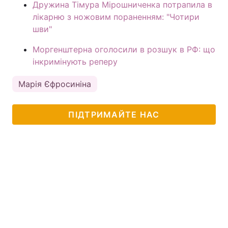
Дружина Тімура Мірошниченка потрапила в
лікарню з ножовим пораненням: "Чотири
шви"
Моргенштерна оголосили в розшук в РФ: що
інкримінують реперу
Марія Єфросиніна
ПІДТРИМАЙТЕ НАС