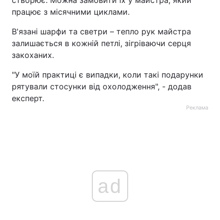
створює. Можна замовити їх у майстра, який
працює з місячними циклами.
В'язані шарфи та светри – тепло рук майстра
залишається в кожній петлі, зігріваючи серця
закоханих.
"У моїй практиці є випадки, коли такі подарунки
рятували стосунки від охолодження", - додав
експерт.
Реклама
ad