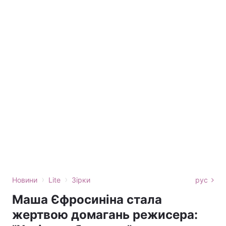
›
›
Новини
Lite
Зірки
рус
Маша Єфросиніна стала
жертвою домагань режисера: