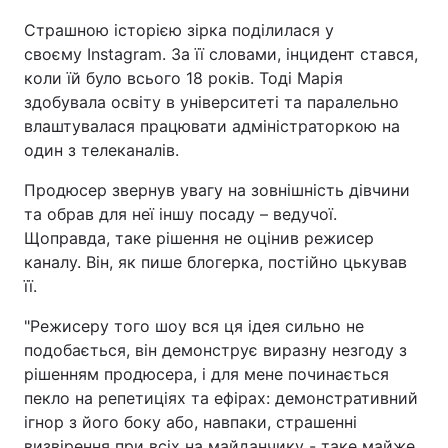
Страшною історією зірка поділилася у
своєму Instagram. За її словами, інцидент стався,
коли їй було всього 18 років. Тоді Марія
здобувала освіту в університеті та паралельно
влаштувалася працювати адміністраторкою на
один з телеканалів.
Продюсер звернув увагу на зовнішність дівчини
та обрав для неї іншу посаду – ведучої.
Щоправда, таке рішення не оцінив режисер
каналу. Він, як пише блогерка, постійно цькував
її.
"Режисеру того шоу вся ця ідея сильно не
подобається, він демонструє виразну незгоду з
рішенням продюсера, і для мене починається
пекло на репетиціях та ефірах: демонстративний
ігнор з його боку або, навпаки, страшенні
визвірення при всіх на майданчику - таке майже