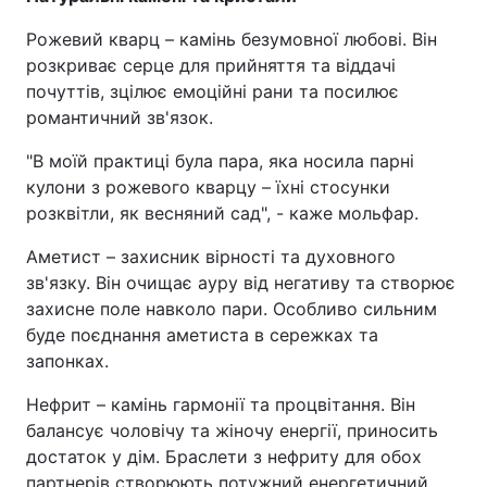
Рожевий кварц – камінь безумовної любові. Він
розкриває серце для прийняття та віддачі
почуттів, зцілює емоційні рани та посилює
романтичний зв'язок.
"В моїй практиці була пара, яка носила парні
кулони з рожевого кварцу – їхні стосунки
розквітли, як весняний сад", - каже мольфар.
Аметист – захисник вірності та духовного
зв'язку. Він очищає ауру від негативу та створює
захисне поле навколо пари. Особливо сильним
буде поєднання аметиста в сережках та
запонках.
Нефрит – камінь гармонії та процвітання. Він
балансує чоловічу та жіночу енергії, приносить
достаток у дім. Браслети з нефриту для обох
партнерів створюють потужний енергетичний