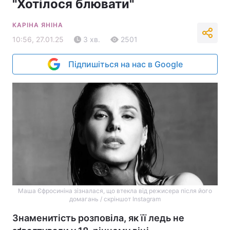
"Хотілося блювати"
КАРІНА ЯНІНА
10:56, 27.01.25
3 хв.
2501
Підпишіться на нас в Google
Маша Єфросиніна зізналася, що втекла від режисера після його
домагань / скріншот Instagram
Знаменитість розповіла, як її ледь не