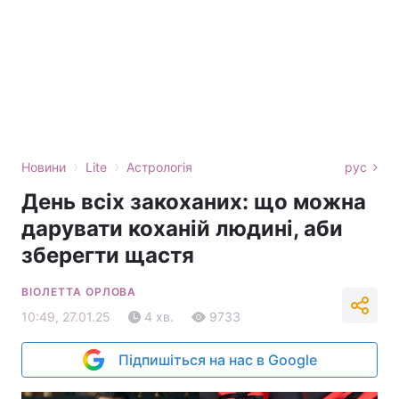
›
›
Новини
Lite
Астрологія
рус
День всіх закоханих: що можна
дарувати коханій людині, аби
зберегти щастя
ВІОЛЕТТА ОРЛОВА
10:49, 27.01.25
4 хв.
9733
Підпишіться на нас в Google