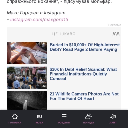
справжнього кохання", - підсумував мольфар.
Макс Гордєєв в Instagram
-
instagram.com/maxgord13
Реклама
RU
МОВА
ГОЛОВНА
РОЗДІЛИ
ПОГОДА
ЛАЙТ