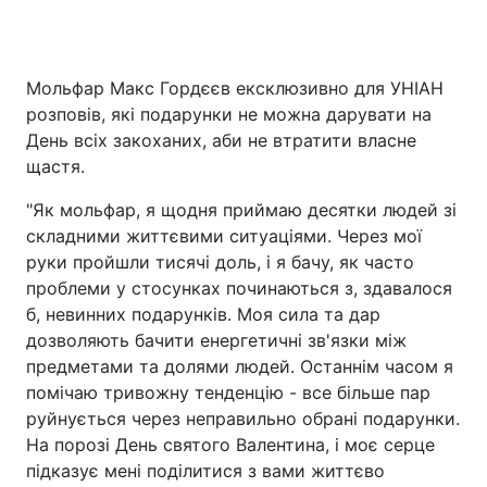
Мольфар Макс Гордєєв ексклюзивно для УНІАН
Головна
Війна
розповів, які подарунки не можна дарувати на
День всіх закоханих, аби не втратити власне
Україна
Політика
щастя.
Економіка
Світ
"Як мольфар, я щодня приймаю десятки людей зі
складними життєвими ситуаціями. Через мої
Спорт
Наука
руки пройшли тисячі доль, і я бачу, як часто
Техно і зв'язок
Лайт
проблеми у стосунках починаються з, здавалося
б, невинних подарунків. Моя сила та дар
Зброя
Інциденти
дозволяють бачити енергетичні зв'язки між
предметами та долями людей. Останнім часом я
Здоров'я
Туризм
помічаю тривожну тенденцію - все більше пар
руйнується через неправильно обрані подарунки.
Цікавинки
Погода
На порозі День святого Валентина, і моє серце
підказує мені поділитися з вами життєво
Екологія
Регіони