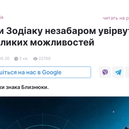
ія
читать на 
и Зодіаку незабаром увірв
великих можливостей
06.26
3 хв.
22769
іться на нас в Google
ки знака Близнюки.