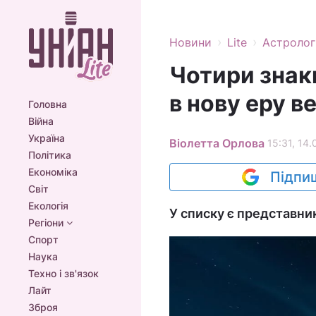
›
›
Новини
Lite
Астролог
Чотири знак
в нову еру 
Головна
Війна
Україна
Віолетта Орлова
15:31, 14.
Політика
Економіка
Підпиш
Світ
Екологія
У списку є представни
Регіони
Спорт
Наука
Техно і зв'язок
Лайт
Зброя