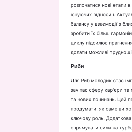
розпочатися нові етапи в
існуючих відносин. Актуа
балансу у взаємодії з бл
зробити їх більш гармоні
циклу підсилює прагненн
долати можливі труднощі
Риби
Для Риб молодик стає імп
зачіпає сферу кар'єри та
та нових починань. Цей пе
продумати, як саме ви хоч
ключову роль. Додаткова 
спрямувати сили на турбо