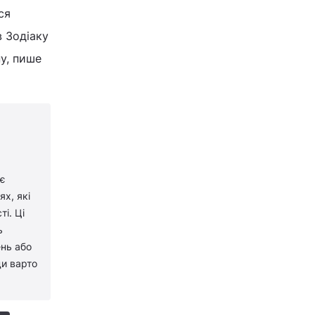
ся
в Зодіаку
у, пише
 є
х, які
і. Ці
ь
ень або
ди варто