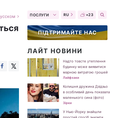
RU
+23
ПОСЛУГИ
русском
уться
ПІДТРИМАЙТЕ НАС
ЛАЙТ НОВИНИ
Надто товсте утеплення
будинку може виявитися
марною витратою грошей
Лайфхаки
Колишня дружина Дзідзьо
в особливий день показала
маленького сина (фото)
Зірки
У Нью-Йорку знайшли
простий спосіб знизити