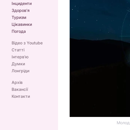
Інциденти
Здоров'я
Туризм
Цікавинки
Погода
Відео з Youtube
Статті
Інтерв'ю
Думки
Лонгріди
Архів
Вакансії
Контакти
Молоди