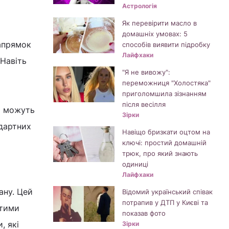
Астрологія
Як перевірити масло в
домашніх умовах: 5
напрямок
способів виявити підробку
Лайфхаки
 Навіть
"Я не вивожу":
переможниця "Холостяка"
приголомшила зізнанням
після весілля
і можуть
Зірки
ндартних
Навіщо бризкати оцтом на
ключі: простий домашній
трюк, про який знають
одиниці
Лайфхаки
ану. Цей
Відомий український співак
потрапив у ДТП у Києві та
стими
показав фото
, які
Зірки