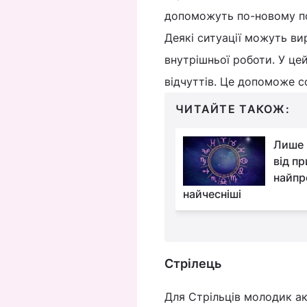
допоможуть по-новому пог
Деякі ситуації можуть ви
внутрішньої роботи. У це
відчуттів. Це допоможе с
ЧИТАЙТЕ ТАКОЖ:
Гроші потечуть рікою
Лише 
до цих знаків Зодіаку
від п
найближчими днями
найпр
найчесніші
Стрілець
Для Стрільців молодик ак