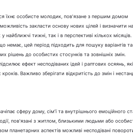
ся їхнє особисте молодик, пов'язане з першим домом
 можливість закласти основу нових цілей і визначити 
у найближчі тижні, так і в перспективі кількох місяців.
що немає, цей період підходить для пошуку варіантів та
них рішень до особистих стосунків та зовнішніх змін.
ідсилює ефект несподіваних ідей і раптових осяянь, як
 кроків. Важливо зберігати відкритість до змін і неста
ачіпає сферу дому, сім'ї та внутрішнього емоційного ст
одії, пов'язані з житлом, близькими людьми або особи
ом планетарних аспектів можливі несподівані повороти