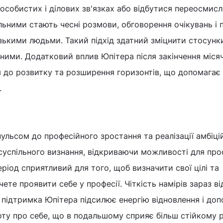
 особистих і ділових зв'язках або відбутися переосмис
льними стають чесні розмови, обговорення очікувань і
изькими людьми. Такий підхід здатний зміцнити стосунк
йними. Додатковий вплив Юпітера після закінчення міся
я до розвитку та розширення горизонтів, що допомагає
.
ульсом до професійного зростання та реалізації амбіцій
 суспільного визнання, відкриваючи можливості для пр
ріод сприятливий для того, щоб визначити свої цілі та
ете проявити себе у професії. Чіткість намірів зараз ві
підтримка Юпітера підсилює енергію відновлення і до
ту про себе, що в подальшому сприяє більш стійкому 