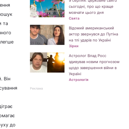
9 серпня: церковне свято
лення
сьогодні, про що краще
мовчати цього дня
 пошук
Свята
и та
Відомий американський
чного
актор звернувся до Путіна
на тлі ударів по Україні
 легше
Зірки
Астролог Влад Росс
здивував новим прогнозом
щодо завершення війни в
Україні
. Він
Астрологія
осування
Реклама
діграє
помагає
руху до