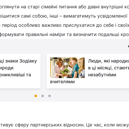
лянути на старі сімейні питання або давні внутрішні к
рішитися самі собою, інші – вимагатимуть усвідомленої
й період особливо важливо прислухатися до себе і свої
формувати правильні наміри та визначити подальші кро
ці знаки Зодіаку
Люди, які народи
рироди
в ці місяці, стают
оникливіші та
незабутніми
вчителями
тивує сферу партнерських відносин. Це час, коли мож