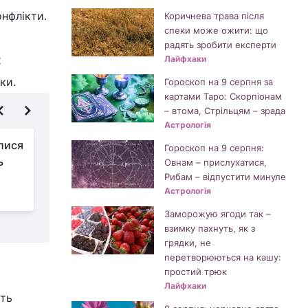
онфлікти.
Коричнева трава після
спеки може ожити: що
радять зробити експерти
х
Лайфхаки
ки.
Гороскоп на 9 серпня за
картами Таро: Скорпіонам
– втома, Стрільцям – зрада
Астрологія
лися
Гроші потечуть рікою
Гороскоп на 9 серпня:
ь
до цих знаків Зодіаку
Овнам – прислухатися,
найближчими днями
Рибам – відпустити минуле
Астрологія
н
Заморожую ягоди так –
взимку пахнуть, як з
грядки, не
перетворюються на кашу:
простий трюк
Лайфхаки
уть