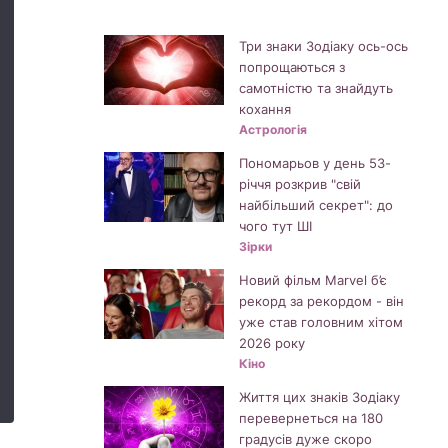
Три знаки Зодіаку ось-ось
попрощаються з
самотністю та знайдуть
кохання
Астрологія
Пономарьов у день 53-
річчя розкрив "свій
найбільший секрет": до
чого тут ШІ
Зірки
Новий фільм Marvel б’є
рекорд за рекордом - він
уже став головним хітом
2026 року
Кіно
Життя цих знаків Зодіаку
перевернеться на 180
градусів дуже скоро