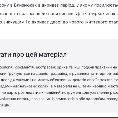
року в Близнюках відкриває період, у якому посилюєть
куванні та прагнення до нових знань. Для чотирьох знакі
 значущим і відкриває двері до нового життєвого етап
ати про цей матеріал
рологія, хіромантія, екстрасенсорика та інші подібні практики не
ни ґрунтуються на давніх традиціях, віруваннях та інтерпретація
дослідженнями і не мають об'єктивних доказів своєї ефективност
адемічних наукових колах, а матеріали на ці теми нерідко мают
 не варто розглядати як надійний інструмент для ухвалення ріш
вирішення питань, пов'язаних із психологією або здоров'ям, завж
івців.