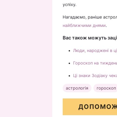
успіху.
Нагадаємо, раніше астро
найближчими днями
.
Вас також можуть заці
Люди, народжені в ц
Гороскоп на тиждень:
Ці знаки Зодіаку чек
астрологія
гороскоп
ДОПОМОЖ