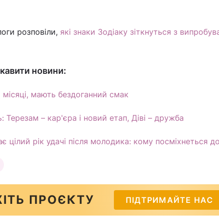
логи розповіли,
які знаки Зодіаку зіткнуться з випробу
кавити новини:
і місяці, мають бездоганний смак
 Терезам – кар'єра і новий етап, Діві – дружба
ає цілий рік удачі після молодика: кому посміхнеться д
ІТЬ ПРОЄКТУ
ПІДТРИМАЙТЕ НАС